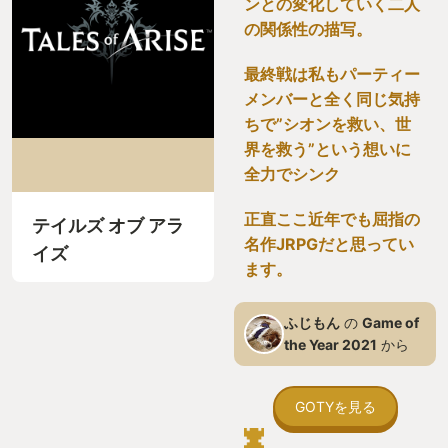
ンとの変化していく二人
の関係性の描写。
最終戦は私もパーティー
メンバーと全く同じ気持
ちで”シオンを救い、世
界を救う”という想いに
全力でシンク
正直ここ近年でも屈指の
テイルズ オブ アラ
名作JRPGだと思ってい
イズ
ます。
ふじもん
の
Game of
the Year 2021
から
GOTYを見る