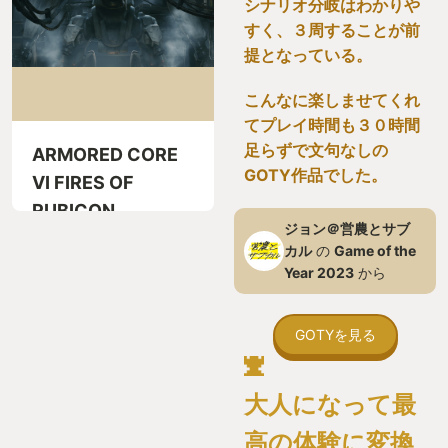
シナリオ分岐はわかりや
すく、３周することが前
提となっている。
こんなに楽しませてくれ
てプレイ時間も３０時間
足らずで文句なしの
ARMORED CORE
GOTY作品でした。
VI FIRES OF
RUBICON
ジョン＠営農とサブ
カル
の
Game of the
Year 2023
から
GOTYを見る
大人になって最
高の体験に変換