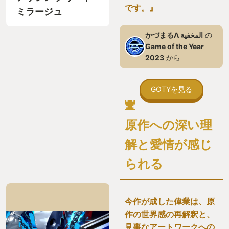
です。』
ミラージュ
かづまるΛ المخفية
の
Game of the Year
2023
から
GOTYを見る
原作への深い理
解と愛情が感じ
られる
今作が成した偉業は、原
作の世界感の再解釈と、
見事なアートワークへの