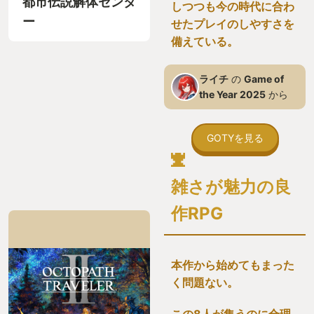
都市伝説解体センタ
しつつも今の時代に合わ
ー
せたプレイのしやすさを
備えている。
ライチ
の
Game of
the Year 2025
から
GOTYを見る
雑さが魅力の良
作RPG
本作から始めてもまった
く問題ない。
この8人が集うのに合理