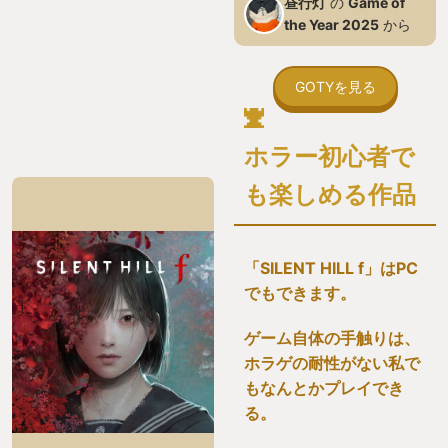
昼行灯
の
Game of
the Year 2025
から
GOTYを見る
ホラー初心者で
も楽しめる作品
「SILENT HILL f」はPC
でもできます。
ゲーム自体の手触りは、
ホラゲの耐性がない私で
もなんとかプレイでき
る。