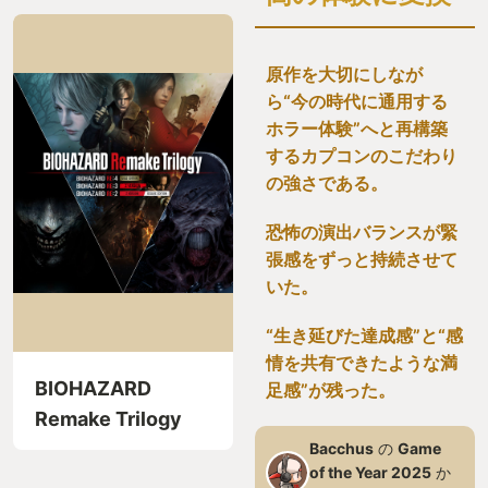
原作を大切にしなが
ら“今の時代に通用する
ホラー体験”へと再構築
するカプコンのこだわり
の強さである。
恐怖の演出バランスが緊
張感をずっと持続させて
いた。
“生き延びた達成感”と“感
情を共有できたような満
BIOHAZARD
足感”が残った。
Remake Trilogy
Bacchus
の
Game
of the Year 2025
か