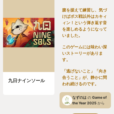
腹を据えて練習し、気づ
けばボス戦以外はカキィ
ィン！という弾き返す音
を楽しめるようになって
いました。
このゲームには味わい深
いストーリーがありま
す。
「逃げないこと」「向き
合うこと」が、静かに問
九日ナインソール
われ続けるのです。
なずのは
の
Game of
the Year 2025
から