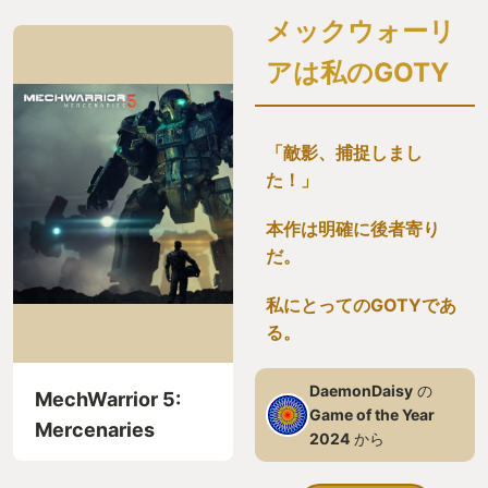
メックウォーリ
アは私のGOTY
「敵影、捕捉しまし
た！」
本作は明確に後者寄り
だ。
私にとってのGOTYであ
る。
DaemonDaisy
の
MechWarrior 5:
Game of the Year
Mercenaries
2024
から