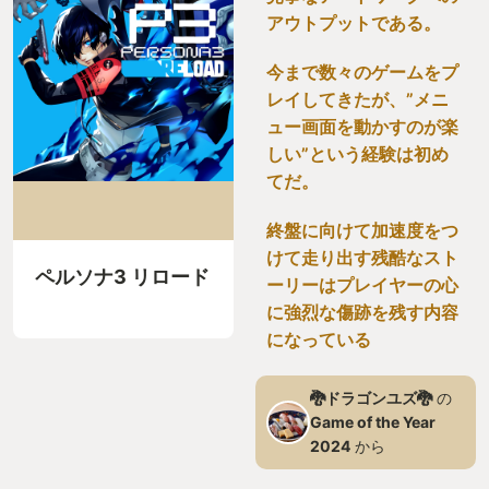
アウトプットである。
今まで数々のゲームをプ
レイしてきたが、”メニ
ュー画面を動かすのが楽
しい”という経験は初め
てだ。
終盤に向けて加速度をつ
けて走り出す残酷なスト
ペルソナ3 リロード
ーリーはプレイヤーの心
に強烈な傷跡を残す内容
になっている
🐉ドラゴンユズ🐉
の
Game of the Year
2024
から