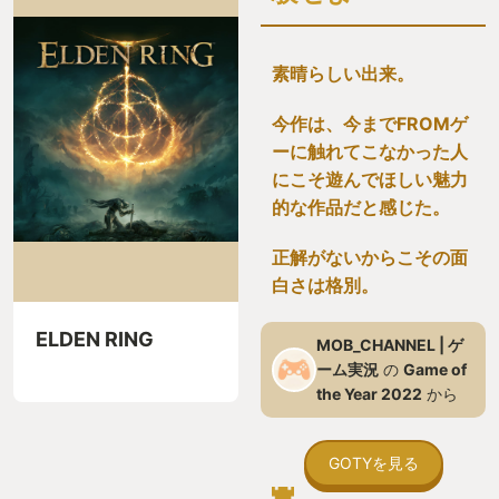
素晴らしい出来。
今作は、今までFROMゲ
ーに触れてこなかった人
にこそ遊んでほしい魅力
的な作品だと感じた。
正解がないからこその面
白さは格別。
ELDEN RING
MOB_CHANNEL | ゲ
ーム実況
の
Game of
the Year 2022
から
GOTYを見る