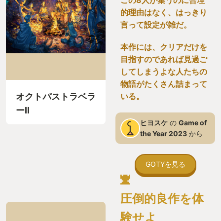
的理由はなく、はっきり
言って設定が雑だ。
本作には、クリアだけを
目指すのであれば見過ご
してしまうよな人たちの
物語がたくさん詰まって
オクトパストラベラ
いる。
ーII
ヒヨスケ
の
Game of
the Year 2023
から
GOTYを見る
圧倒的良作を体
験せよ