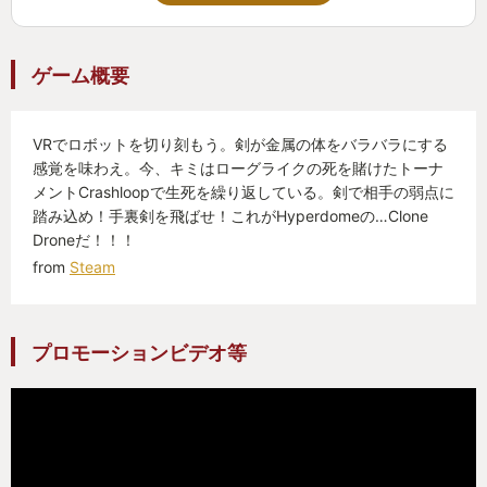
というか普通に多数で攻めてくる！こっち一人なの
に！ズルい！
ゲーム概要
うまく戦えれば斬って捨て斬っては捨ての無双も可
能、
けれど調子に乗って斬られれば即死！ナムアミダブ
VRでロボットを切り刻もう。剣が金属の体をバラバラにする
ツ！
感覚を味わえ。今、キミはローグライクの死を賭けたトーナ
メントCrashloopで生死を繰り返している。剣で相手の弱点に
でもボクセルなロボットだからグロくない！安心！
踏み込め！手裏剣を飛ばせ！これがHyperdomeの…Clone
Droneだ！！！
カジュアルな見た目からは想像できないほど、
from
Steam
遊んでいる身としては真剣そのもの、ド緊張。
避けるのにマトリックスとかしちゃうしそれでマジ
で避けられたりもする。
プロモーションビデオ等
痩せます。痩せました。
ゲームではプレイヤーと同時進行で複数のボスたち
も同じように挑戦者としてステージを攻略している