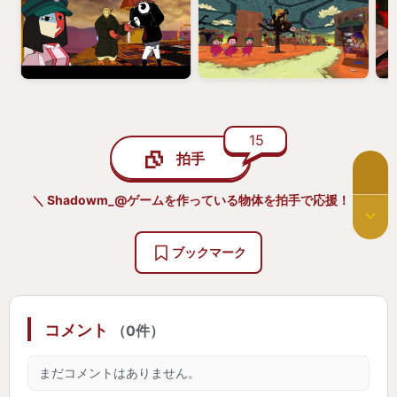
奇っ怪な世界を旅するアドベンチャーゲームです
わかる人にはもう嫌な予感がした事でしょう
ただ、残念ながら現状この作品は日本語非対応にな
ります。
15
非公式の日本語化Modもあるようですが、
拍手
当時の私は翻訳しながら遊んでおりました。
解釈に一部間違いがあったら申し訳ありません
＼ Shadowm_@ゲームを作っている物体を拍手で応援！ ／
ゲームを起動してすぐに男性の声が聞こえます
ブックマーク
『おい、何してるんだ？
さぁ来い！！その目を労働に向けるときが来た！』
日 本 語 音 声 じ ゃ ね ぇ か
コメント
（0件）
日本語非対応だけど何故かメインのナレーションが
めっちゃネイティブな日本語です。手に取るように
まだコメントはありません。
わかります。