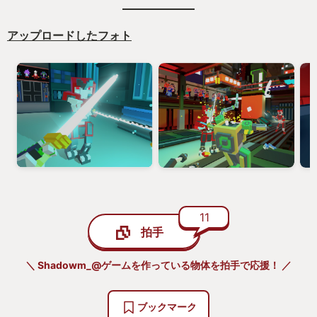
登場する武器には剣や斧、鎌やレイピア、ハルバー
ドや盾など様々、
アップロードしたフォト
持ち方でさえも両手持ちに逆手持ち、二刀流などな
ど、戦闘の自由度は高く、自分なりの戦い方を模
索、楽しむことができます。
九頭龍閃やスターバーストストリームだってできる
かもしれません。
最大の特徴はこちらの刃と敵の刃、両方の刃がぶつ
かると
鍔迫り合いが発生します。
11
鍔迫り合いです、あの、ｷﾞﾘｷﾞﾘｷﾞﾘｨ…ｯっての
拍手
ここで重要なのは力押しではなく、
＼ Shadowm_@ゲームを作っている物体を拍手で応援！ ／
武器をどう切り返すか、敵との駆け引き、
剣を滑らせるか、あるいは引くか、実際に足を動か
ブックマーク
して立ち回る事も時には必要です