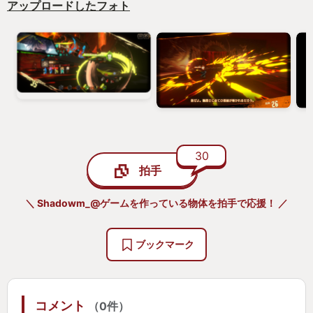
残酷で容赦なく、でも時々笑っちゃうほどくだらな
アップロードしたフォト
く、
でも時に数日寝込むほどマジ辛ェ話だったりと…
どれも丁寧に作り込まれていて、12人全員が好きに
なれるようなお話です。
また各囚人達にはそれぞれ実は原作が存在し、
『白鯨』の「イシュメール」、『ドン・キホーテ・
デ・ラ・ マンチャ』の「ドンキホーテ」など
30
原作をリンバスカンパニー流に再解釈したお話で、
拍手
知っていても知らなくても、予想を裏切るストーリ
ーが展開されます。
＼ Shadowm_@ゲームを作っている物体を拍手で応援！ ／
ちなみに次章のお話は、芥川龍之介の『地獄変』が
ブックマーク
原作の囚人「良秀」が主役、
地獄を描くために地獄を観るべく、実の娘を手にか
けた仏絵師のお話が原作です。
コメント
（0件）