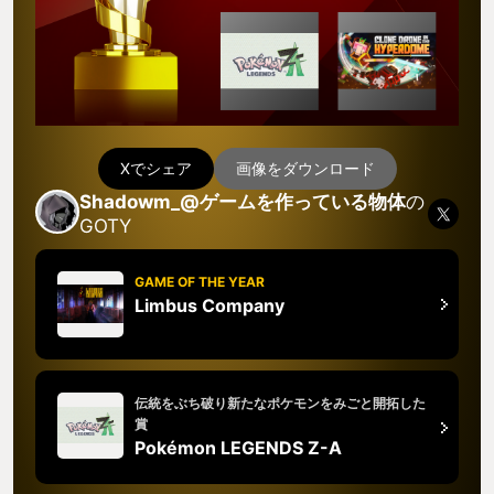
Xでシェア
画像をダウンロード
Shadowm_@ゲームを作っている物体
の
GOTY
GAME OF THE YEAR
Limbus Company
伝統をぶち破り新たなポケモンをみごと開拓した
賞
Pokémon LEGENDS Z-A