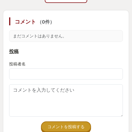
部位へのダメージは互いに一触即発、失った部位に
応じたデメリットも存在します。
コメント
（0件）
腕を斬られれば腕がなくなります、二刀流はもちろ
まだコメントはありません。
ん、両手持ちによる重い武器を扱う事も出来なくな
り、万が一利き手を失えば苦戦を強いられることで
投稿
しょう。
片足を失えば踏み込みが不可能に、敵に急接近、あ
投稿者名
るいは距離をとることが困難になり、敵との差し合
いにおいて常にリスクの高いやりとりを強要されま
す。
頭が切られれば即死、背中の傷は武士の恥。
残機制とはいえ、残機を全て失ってしまった時のプ
レッシャー尋常じゃあありません。
なので戦闘では急所を狙うよりも、まずは部位を狙
コメントを投稿する
い状況を有利に進める事が有効な場合もあります