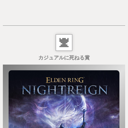
全開な世界を歩いて回ることになります
時にパズルを解いたり、バスルームを探したり、ア
スレチックを飛んだり、ペットを探したり、片腕を
渡したり、バスルームを探したり、ワニ(?)になった
り、バスルームを探したり…
カジュアルに死ねる賞
こんなめちゃくちゃなのどう進めりゃ良いんだと心
配したのですが
そこで安心できるのが現在の目標をリストで振り返
る機能などがちゃんと丁寧に作られておりました。
変なバクなども引かず、作りはずっと丁寧です。
バグか分からないだけかもしれないけれど
おかげで何をしているか分からないけれど、何をし
なければいけないかは分かる謎のシチュエーション
が多々ありました