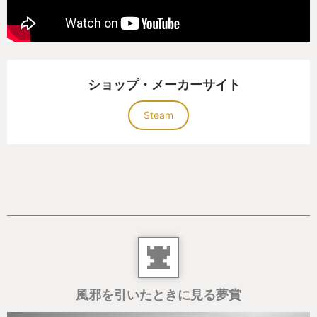
という設定で、
プレイヤー以外の残機も道中で変動し、時にプレイ
ヤーやボス同士で対峙します。
ボス達には炎を吐いたり手裏剣を射ったりと特殊能
ショップ・メーカーサイト
力を持ち、これまでのチャンバラ以上の駆け引きが
必要になります。
Steam
（ちなみにプレイヤーの特殊能力はVR特有の短距離
のテレポートが特殊能力扱いらしい）
見事ボスを倒せればその能力を自身のどちらかの腕
に装備し、後の戦闘を有利に進められます。
左腕から炎吐いたり、右腕でバフを付与したりと
能力を重ねて乗せることで複合的な効果を発揮させ
ることもできます。
どちらの腕にどんな特殊能力を付与するか、そして
能力を重ねて育てるか、これもまた重要な要素にな
風邪を引いたときに見る夢賞
ります。