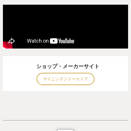
臆病なポケモンはコチラが気づくよりも先に逃げら
れたり、
逆に凶暴なポケモンはトレーナーを狙ってきたり、
群れをなすポケモンは群で襲いかかり、
でも懐っこい子はこちらを見ると挨拶してくれたり
など、
人とポケモンが共存したら発生するであろう良い点
悪い点も描かれており、
文字通り観光が非常に面白い作りで、オープンワー
ショップ・メーカーサイト
ルドな作りに非常にマッチしています。
マイニンテンドーストア
これまでのポケモンを否定することはなく、それで
いてポケモンという作品自体の新たな可能性を表現
する事に見事成功した作品です。