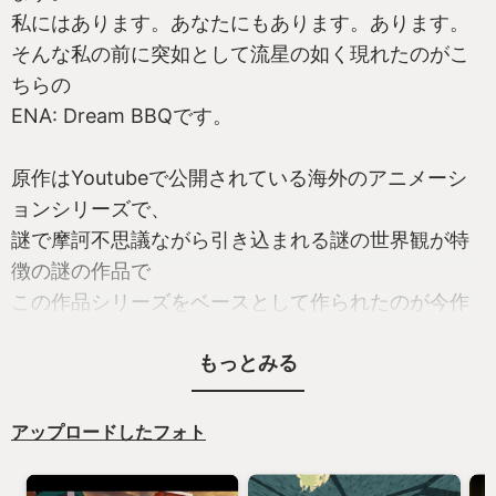
それっぽいチャンバラではなく、ガチVR剣戟
私にはあります。あなたにもあります。あります。
鍔迫り合いをしたいサムライダマシイを秘めたそこ
そんな私の前に突如として流星の如く現れたのがこ
の貴方に是非とも
ちらの
ENA: Dream BBQです。
原作はYoutubeで公開されている海外のアニメーシ
ョンシリーズで、
謎で摩訶不思議ながら引き込まれる謎の世界観が特
徴の謎の作品で
この作品シリーズをベースとして作られたのが今作
です。
もっとみる
プレイヤーは物語の主人公の「ENA」となり、
この奇妙な世界に飛び込んでいきます。
アップロードしたフォト
ゲームの感じとしてはPS1の頃に出ていたあの伝説の
カルト的人気を誇る奇作「LSD」が近く