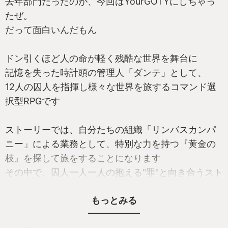
去年部門だったのが、今回はYourGOTYにしちゃっ
たぜ。
だって面白いんだもん
ドン引くほど人の命が軽く残酷な世界を舞台に
記憶を失った時計頭の管理人「ダンテ」として、
12人の囚人を指揮し様々な世界を旅するコマンド選
択型RPGです
ストーリーでは、自分たちの組織「リンバスカンパ
ニー」による業務として、特別な力を持つ『黄金の
枝』を探して旅をすることになります
その中で、囚人一人一人の抱える"罪"と向き合うスト
ーリーが展開されます
もっとみる
ある者は復讐と、ある者は恋と、ある者は夢と、ｴﾄｾ
ﾄﾗ