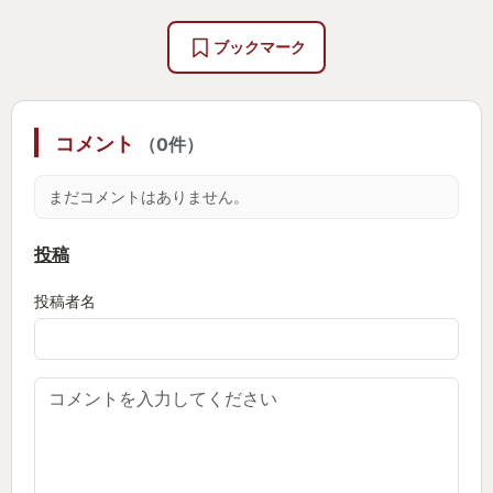
のカジュアル化に見事成功しています。
ブックマーク
カジュアルになったからといって、決して浅くなっ
たということはなく、
コメント
（0件）
相変わらずボスは強ぇザコも強ぇ、絡まない方がい
い敵も全然居る。俺たちのソウルライクの姿がそこ
まだコメントはありません。
にありました。
3人がかりでも全然死ぬ、死ぬ！
投稿
故に最後のボス、夜の王を倒した時の達成感は凄ま
投稿者名
じく
仲間2人が倒れている中でのボスとのタイマン
たぶん脳でヤバい物質が出ていることでしょう！！
ちゃんと手応えもありつつ、マルチ故の共闘を意識
したプレイングも視野に入り、元のエルデンリング
では取れない戦法を取ることも可能になりました。