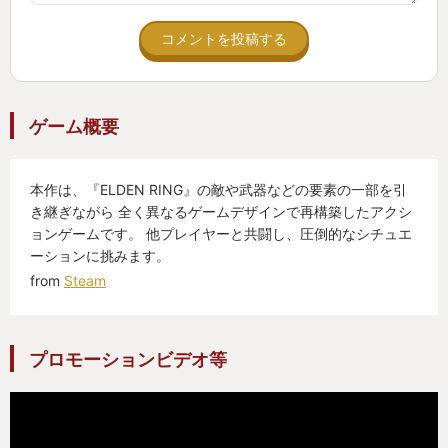
コメントを投稿する
エリア縮小・ローグライク・スプリントなど、昨今
のゲームでよく見られるシステムをエルデンリング
にあわせて噛み砕いて取り入れつつ、
ゲーム概要
エルデンリングらしさを殺さずに、本来の手応えも
そのまま活かす
本作は、『ELDEN RING』の敵や武器などの要素の一部を引
柔軟でよく練られたゲームシステムとして仕上げら
き継ぎながら 全く異なるゲームデザインで再構築したアクシ
れています。
ョンゲームです。 他プレイヤーと共闘し、圧倒的なシチュエ
ーションに挑みます。
これまでソウルライクに一切手を出していない人や
from
Steam
今作が初めてのフロムゲーという人も多いらしく
普段一緒に遊ばない友人と遊ぶ機会ができたのも個
プロモーションビデオ等
人的に嬉しいポイントです
有名だけどなんとなく手を出していなかった、これ
まで敬遠していた人たちを取り込むということに成
功したのは、