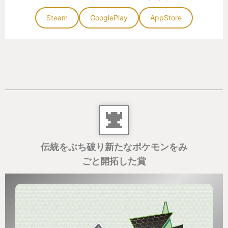
トドメになってしまったり…
逆に暴走したおかげで想定以上の結果を生みだし、
Steam
GooglePlay
AppStore
逆転につながったりなど…
コイントスの絡むスキル、暴走しうる必殺技の
『E.G.O.』、
100%安全・確実と言える選択肢が少なく、あらゆる
再現性が低いが故に戦闘においても様々なゲーム的
ドラマが産まれるのも今作の魅力です。
ストーリー、ゲームシステムとどちらも人を選ぶ内
容ではあるものの、
伝統をぶち破り新たなポケモンをみ
それらを受け入れられる人にはこのゲームでしか味
ごと開拓した賞
わえないモノを多く与えてくれる作品です。