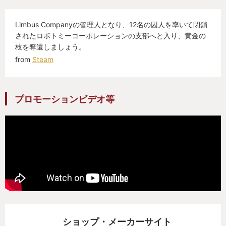
キャラ同士の行動順などの要素もあり、とっつきづ
らさがあるものの、
Limbus Companyの管理人となり、12名の囚人を率いて閉鎖
理解が深まるほど攻略の幅が広がり、
されたロボトミーコーポレーションの支部へと入り、黄金の
強敵との戦闘で敢えて攻撃を控える事で状況を打開
枝を奪還しましょう。
できたりと突破できた時の達成感は尋常じゃああり
from
Steam
ません
敵の扱うスキルによってはゲームシステムを根本か
プロモーションビデオ等
ら否定してしまうようなものも存在するため、まず
は敵を観察、次に状況を観察し的確な指示を出す必
要があります。
不利な戦況に陥ってしまった場合には強力な必殺技
『E.G.O.』をうまく活かすことで攻略の糸口を掴む
ことができる…かもしれません
ただし『E.G.O.』は扱いを誤ると暴走し、敵味方を
無差別に攻撃してしまうリスクを持っています
状況を打開するために使ったのに、それが自分への
ショップ・メーカーサイト