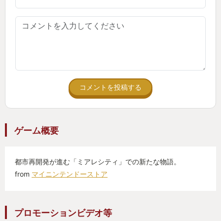
ポケモンバトルは目と目が合ったらバトル…ではな
く
目が合わなくてもおっ始められる不意打ち上等バト
ルロワイヤル
夜のミアレシティはまさしく無法地帯、
レジェンズらしい荒っぽさは今作でも健在
コメントを投稿する
と聞くと完全に別物、ポケモンのような何かのよう
な印象をうけますが、
ゲーム概要
これまで描かれなかったポケモンの新たな一面を描
くことにも成功しています
都市再開発が進む「ミアレシティ」での新たな物語。
from
マイニンテンドーストア
舞台となるミアレシティには野生のポケモンが生息
するワイルドゾーンが存在し、各地に点在していま
す
プロモーションビデオ等