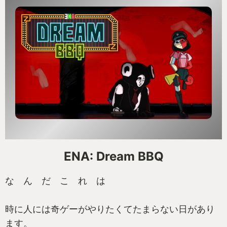
ですがご注意を、ボス達も"同じように"ステージ攻略
をしています
後半にすごい数の残機を抱えて両手に様々な特殊能
力を携えたフルアーマーユニコーンガンダムみてぇ
なボスが現れた時には、組み合わせ次第で下手すれ
ばラスボスよりもキツいかも知れません。
残機8のボスがでたときには変な笑いがでました。
こちらも適切な強化を狙い、対抗できる準備を進め
ましょう。だってローグライクですからね
ENA: Dream BBQ
じゃあオジサン右腕に能力集中させて最強戦士にな
っちゃうゾ😁
な ん だ こ れ は
バカお前せっかく育てた俺の右腕を斬るんじゃね
ぇ！！！
時に人には奇ゲーがやりたくてたまらない日があり
ます。