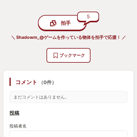
バブルこうせんなどの遠距離技はトレーナーの手前
から
5
ポケモンが移動を行った後に実行されます。
拍手
各技はクールダウン制で発動自体は何度でも可能に
技を指示していない間でさえも移動が可能と、
＼ Shadowm_@ゲームを作っている物体を拍手で応援！ ／
そのバトルシステムは大きく変化しています
そうです「避けろ！ピカチュウ！」ができます。
ブックマーク
ポケモンの持つとくせいも廃止されシンプルになっ
た…かと思いきや
コメント
（0件）
ポケモン自体の体の大きさが攻撃判定、受け判定に
大きく反映され、
まだコメントはありません。
平べったいマッギョが環境で活躍するという異例の
事態にまで
投稿
わざのタイプこそあるものの、これまでの常識が大
投稿者名
きく変わる作品として生まれ変わっています。