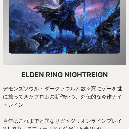
これがマチュの言う「よくわかんないけどなんかわ
かった」なんですね
ハチャメチャで支離滅裂な世界観が繰り広げられる
けれど
何故か引き込まれる不思議なゲーム
ここに書いた内容がどれだけ真実か
ぜひとも確かめてみてほしいです
配信中のチャプター1は無料なので！
ELDEN RING NIGHTREIGN
I AM DRATULAAAA！！！！！！！
デモンズソウル・ダークソウルと数々死にゲーを世
に放ってきたフロムの新作かつ、外伝的な今作ナイ
トレイン
今作はこれまでと異なりガッツリオンラインプレイ
3人協力してフィールドをﾀﾞｶﾀﾞｶと走り回り、