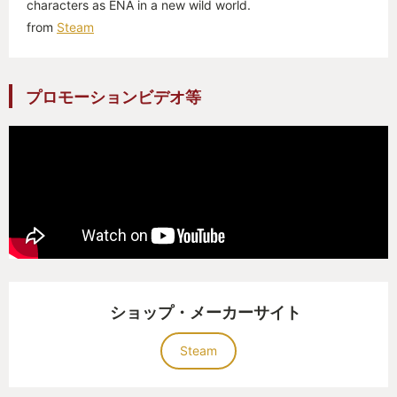
characters as ENA in a new wild world.
を元に翻訳を行いました。
from
Steam
なんてこった、英語だけじゃねぇぞコレ。
劇中のキャラクター達は様々な言葉で喋ります。何
プロモーションビデオ等
故か
調べてみたらイタリア・ロシア・フランス・韓国、
なんか色々と、
しかもそのすべてがネイティブ、本当に色々な人が
集まって作られたゲームなのだと感動しました。
が、翻訳を行った所、別に内容にそんな変わりはあ
りませんでした、とりあえずバスルームを探すらし
い。
ショップ・メーカーサイト
日本語の声に従えば、割と行けます。ありがとう。
Steam
こんなノリがどこかで正気を取り戻すことは無く
奇っ怪、サイケデリック、ブッ飛んだENAワールド