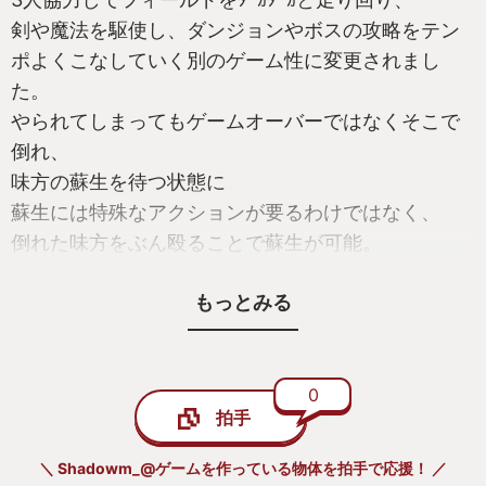
剣や魔法を駆使し、ダンジョンやボスの攻略をテン
ポよくこなしていく別のゲーム性に変更されまし
た。
やられてしまってもゲームオーバーではなくそこで
倒れ、
味方の蘇生を待つ状態に
蘇生には特殊なアクションが要るわけではなく、
倒れた味方をぶん殴ることで蘇生が可能。
その気になれば戦闘との両立も可能
もっとみる
つまり！これまでよりも気軽に死ねます！！！！！
『オラァ！起きろァ！』
0
拍手
従来のキャラ育成を簡略化し、1ゲーム30分ほどにま
とめ、ローグライク仕立てになった今作は
＼ Shadowm_@ゲームを作っている物体を拍手で応援！ ／
これまで重く少々手を出し辛かったゲームサイクル