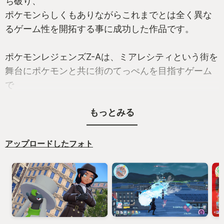
ち破り、
ポケモンらしくもありながらこれまでとは全く異な
るゲーム性を開拓する事に成功した作品です。
ポケモンレジェンズZ-Aは、ミアレシティという街を
舞台にポケモンと共に街のてっぺんを目指すゲーム
で
今作はこれまでのターン制を廃止し、
もっとみる
リアルタイムに展開され、ポケモン同士の位置関係
も重要となる
全く新たなアクティブコマンドバトルへと生まれ変
アップロードしたフォト
わりました
ポケモンの持つ技も、今作のゲーム性にあわせて丸
ごと再解釈され、
ほのおのキバなどの近接技は近づいて、