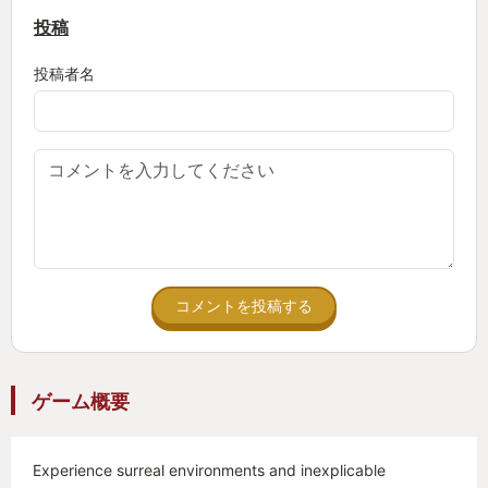
俺、このゲーム遊べるかもしれないぜ
投稿
希望が見えてきました
投稿者名
唯一分かる日本語の声に導かれ、ベッド（ドア）に
進むと
どうやら主人公のENAは、
この世界の住民の誰もがなりたがっている【ボス】
を探していることがわかります
まずENAはボスを見つけるために【ジーニー】とい
う人物を探しに【バスルーム】へ…
コメントを投稿する
オイちょっと待てなんだボスだのジーニーだのバス
ルームだの
ゲーム概要
きっと英語のところでなにか聞き逃してしまったの
でしょう
Experience surreal environments and inexplicable
後で翻訳するために録画をしていた私は録画データ