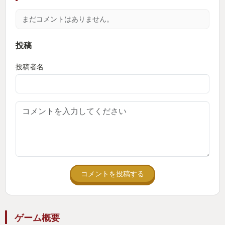
もう嫌な予感しかしないよね！！！！！！！
まだコメントはありません。
また旅をする世界も、
場所によって世界観・ルールが大きく異なり、
投稿
時間が通貨として扱われ色を奪われる街、
投稿者名
区画毎に過酷なルールが定められた海、
5億年ボタンみたいなイカれた仕組みで移動する列車
など、
全体だけでなくその場所毎の世界観も見どころの一
つです
ゲームシステムは自陣・敵陣のキャラがそれぞれ攻
撃を行う際に
コメントを投稿する
それぞれが行動に応じたコイントスを行い、それの
結果により一方的に攻撃、ダメージ量や攻撃結果が
変わるという他にない変わったバトルシステム
ゲーム概要