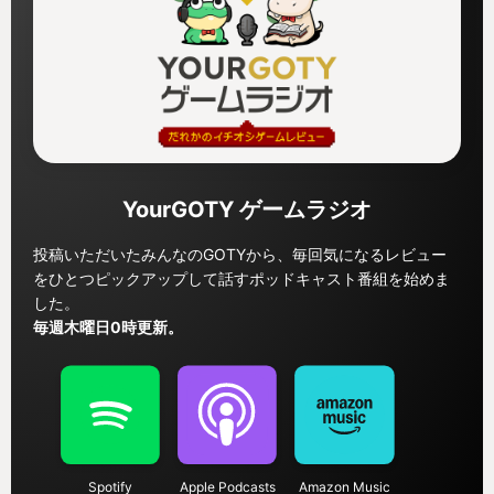
本当にこの配
り返され、や
ていました。
触れ合い、全
化しようとし
まだ書き表せ
なところも含
たね。 今年
来年もゲーム
う！！
YourGOTY ゲームラジオ
投稿いただいたみんなのGOTYから、毎回気になるレビュー
をひとつピックアップして話すポッドキャスト番組を始めま
した。
毎週木曜日0時更新。
Spotify
Apple Podcasts
Amazon Music