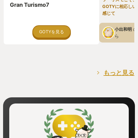
ートフォンでも遊べます！うーん、気
み渡る。カイ
Gran Turismo7
GOTYに相応しい
軽！ その他はNintendo Switch、、Xbox
た世界は一つ
One、Microsoft Windows、Xbox Series
き返すと、先
感じて
X/Sに対応しています。 ちなみに私は
立て掛けた大
Nintendo Switchで遊んでいますがとて
て変わってス
小出和明
の
も快適ですよ！ 【お前の話が長いから
いいねを送る
GOTYを見る
50文字以内で要約して】 手持ちのカー
り着く頃には
ら
ドをせっせと強化して、半ギレになりな
れと疲れをシ
がらも遊んでしまう中毒性の高いゲーム
ことも無い今
です！（45文字） スキマ時間にちょっ
を労う。 日
と遊ぶにも良いゲームなので、この機会
が始まるのだ
にウィッシュリストに放り込むなりして
もなく、疲れ
是非チェックしてみてください！
へ沈んでいっ
もっと見る
ることは違え
ない？なんで
だ？ 様々な
し、実行に移
失敗すること
こともあれば
もある。何気
常も、見方を
素に気付ける
そんな考えで
言われればそ