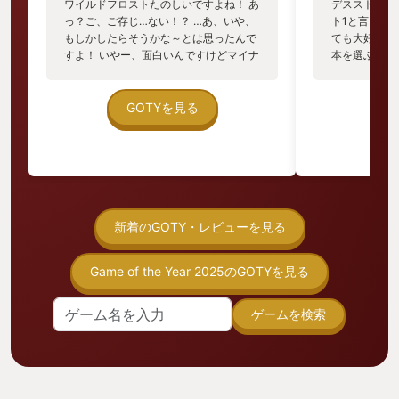
ワイルドフロストたのしいですよね！ あ
デスストは1,
っ？ご、ご存じ…ない！？ …あ、いや、
ト1と言って
もしかしたらそうかな～とは思ったんで
ても大好きな
すよ！ いやー、面白いんですけどマイナ
本を選ぶのが
ーですもんね、このゲーム。 いえいえ、
的なゲームを
大丈夫ですよ。 今日はワイルドフロスト
その中でデス
のこと知らない方に一方的に愛をこめて
こともあり、
GOTYを見る
このゲームのこと伝えますので！ 【ワイ
が把握出来た
ルドフロストって何…？知らん…怖…】
め、1ほどの
ワイルドフロストは2022年にリリース
はあります。
されたローグライクデッキ構築ゲームで
のYourGO
す。 ローグライクデッキ構築ゲームって
なかったことも
なんぞや？って方は「Slay the Spire」
せた「DEATH
っていう元祖長浜ラーメンみたいな大御
品を私のGO
新着のGOTY・レビューを見る
所タイトルがありますのでそちらを参照
の気持ちで決
されてください。 舞台は雪に覆われたツ
華な俳優・声
Game of the Year 2025のGOTYを見る
ンドラ地方。 主人公であるあなたは三つ
なシナリオや
のタイプの異なる部族を率いてマップの
にマッチして
最奥を目指します。 道中では新たな仲間
んありますが
ゲームを検索
との出会いやアイテムの入手、便利なア
が無いくらい
イテムを販売しているショップなどがあ
ていたので逆
り、手札であるデッキを強化していきな
しい…。全部
がら手ごわい敵モンスターを撃破してい
荷物を運ぶだ
きましょう。 【ふーん、…んで面白い
のメインとなる