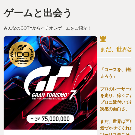
の？】 正直なところ結構人を選ぶゲーム
ンした自分で
ゲームと出会う
かもしれません。 というのも可愛らしい
良く分かって
絵柄とは裏腹にゲーム難易度としてはか
す。 依頼を
なり高めです…ぐぎぎ…。 理不尽極まり
この距離と荷
ない集中砲火にあってあっけなく全滅し
ど、道中は崖
みんなのGOTYからイチオシゲームをご紹介！
たりすることもあるのですが、どちらか
ープを持って
と言えば「えっ…なんで今の動きでやら
する可能性も
れたの…？」という想定外の負け方をす
プレーは常備
まだ、世界は
ることの方が多いような気がします。 な
だろうけどボ
ので、「はぁ？つまんねーやめやめ」っ
いいかな。 
て方も当然いそうですし、「あーもう！
発。天気は良
次は失敗しないから！本当に次はいける
出来た世界で
「コースを、雑談
から！！許さんぞカカロット！！！」っ
良さは気持ち
走ろう」
て方もいらっしゃるかと思います。 前者
同業者に手を
のタイプの方は他の方がYOUR GOTYに
物の重さを全
プロのレーサーが
選ばれている素晴らしいタイトルから選
る。 問題の
を走り、徐々にだ
びなおす方が良いかと思いますが、後者
ち付け、括り
を選ばれる稀有な方は是非騙されたと思
重に崖を下る
プロに近付いて行
って遊んでみていただきたいです。 【や
え、当初の想
実感の面白さ。
ってみてもいいけど、どのプラットフォ
画性を自賛す
ームで遊べるん？】 今回このレビュー書
降らなかった
まだ、世界は面白
くまで知らなかったんですが、iOSと
ておこう。新
気づかせてくれた
Androidに対応しているようなのでスマ
ぶ住人の感謝
ツーリスモこそ、