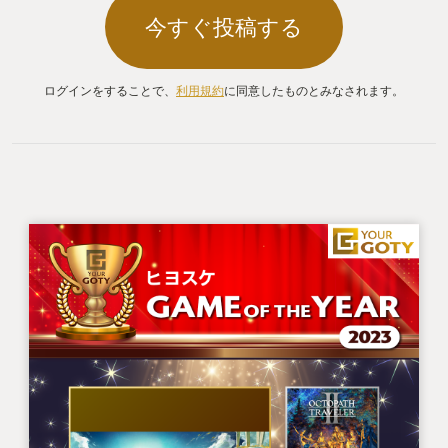
それ以外にも細かい部分でさらに改善してほしいな
今すぐ投稿する
と感じる部分はあったものの、概ね満足の傑作だと
思う。発売が今年じゃないければもうちょっともて
はやされてた気はする。
ログインをすることで、
利用規約
に同意したものとみなされます。
埋もれてしまった作品たちのこと、時々でいいか
ら、思い出してください……。