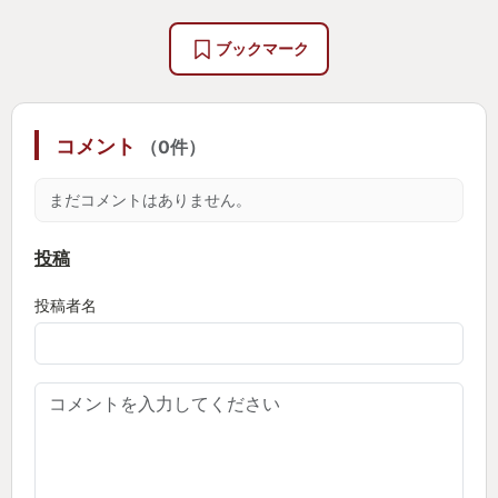
何も知らずに全力で楽しむ。そのチャンスは一度き
ゲーム全般を通じて前作を知っていればより楽しめ
り（OneShot）だ。
るが、知らなくても十分楽しめるはずなので前作未
さらに今回は新たにクロスストーリーというイベン
ブックマーク
プレイの方も安心してほしい。あとゴンゾウも知ら
トが導入され、8人のうちの2人を主人公とした物語
なくて大丈夫だけど、面白いから機会があったら見
も展開していく。これにより仲間感が強まってるの
てほしい。シベ超はどっちでもいい。
がいい。
コメント
（0件）
まぁそれも多少強引で雑なんだが、それがいい。そ
このレビューを書きながら、やっぱり今年の1本はこ
れでいい。
まだコメントはありません。
れしかないと改めて確信した。他にも書きたいこと
はまだまだあるが、いい加減長くなったのでこの辺
===
投稿
にして、最後はゴンゾウに出てくるセリフで締めた
投稿者名
いと思う。
戦闘システムも新要素がうまく機能してて前作から
良い進化をしてると思う。
この世界は愛で溢れてるよ！
前作同様に基本はターン制のコマンドバトルで、行
動順はキャラクターの速度に準ずる。当然攻撃が当
たるかどうかといった運要素もあるが、特定のアク