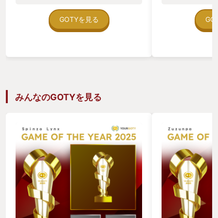
ニアとなった。 
多く遊んできたが
GOTYを見る
GO
謎解きといったす
ルに融合していて
長年続くシリーズ
メトロイドヴァニ
しても新たな息吹
本作を私のGOTY
作はシリーズ作品
はないので初めて
みんなのGOTYを見る
は言え探索アクシ
や、というそこの
てほしい。このゲ
していて、かなり
る。 難易度は一
ルといったものに
他にカスタム設定
ジやＨＰ、環境ダ
度等々、スタバの
決められる。 例
セットだと最低0.
タム設定すると0.1
ト刻みの調整がで