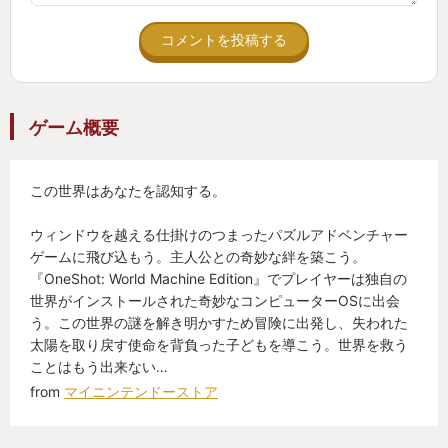
ションで行動を遅らせたり、敵の弱点をついてブレ
イクさせると弱体化させ行動不能にできたりと戦略
コメントを投稿する
性が高い。
さらにターンごとに1ポイント貯まるブーストポイン
ゲーム概要
ト（BP）を消費することで一度に複数回攻撃したり
攻撃を強化することができるシステムも、より戦略
この世界はあなたを認知する。
性を高めている。
ウィンドウを越える仕掛けのつまったパズルアドベンチャー
本作からは底力という、いわゆる必殺技的なシステ
ゲームに飛び込もう。主人公との奇妙な絆を築こう。
『OneShot: World Machine Edition』でプレイヤーは独自の
ムも新たに導入されている。これが雑魚戦で敵を一
世界がインストールされた奇妙なコンピューターOSに出会
層するのにも便利に使えたりして、戦略だけでなく
う。この世界の謎を解き明かすため冒険に出発し、失われた
余計な戦闘のストレス軽減に貢献してるのも良い。
太陽を取り戻す使命を背負った子どもを導こう。世界を救う
ことはもう出来ない…
from
マイニンテンドーストア
他にも細かい改善点はあり、前作から大きな変化は
ないものの、前作ですでに面白かった戦闘がより洗