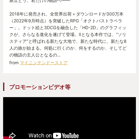
旅立とう、君だけの物語へ――
けて2倍のジャンプして3倍の回転すれば1200万パワ
ストーリーの素晴らしさも忘れてはいけない。
ーになるんだよ。そんな雑さも愛してやってほし
2018年に発売され、全世界出荷＋ダウンロードが300万本
い。
（2022年9月時点）を突破したRPG「オクトパストラベラ
ゼルダの伝説を知らない人の場合、「主人公の名前
ー」。ドット絵と3DCGを融合した「HD-2D」のグラフィッ
クが、さらなる進化を遂げて登場。IIとなる本作では、“ソリ
がゼルダだと思ってた」とか「主人公がリンクな
===
スティア”と呼ばれる新たな大地で、新たな時代に、新たな8
ら、なんで『ゼルダの伝説』なの？」といった意見
人の旅が始まる。何処に行くのか、何をするのか、そしてど
がよくある。しかし今回はゼルダ姫が重要な役割を
せっかくなのでもう少し具体的な話もしていきた
の物語の主人公となるの…
果たしていて、ちゃんと「ゼルダの伝説」だった。
い。良かった点とそうでない点、両方あるが、まず
from
マイニンテンドーストア
更には主人公の「リンク」という名前も繋がりや絆
良かった点から。
という本来の言葉の意味と合っていて、すべてに於
プロモーションビデオ等
いてゼルダの伝説のあるべき姿であり完成系だと思
OCTOPATH TRAVELER の代表的な特徴といえば、
えるような内容で素晴らしかった。
やはりHD-2Dというビジュアル表現だと思う。3Dの
私の好きなドラマ「ゴンゾウ～伝説の刑事」くらい
背景にドット絵を融合させ、懐かしさと新しさが混
良かった。
在するこの表現はまさに発明だった。本作ではカメ
ラワークによる演出でより魅力的な表現に進化して
ゴンゾウは2008年にテレビ朝日で放送されたドラマ
いる。