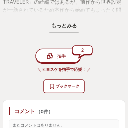
TRAVELER」の続編ではあるが、前作から世界設定
BOTWでは追加のDLCが発売されたが、今作はDLC
が一新されているため本作から始めてもまったく問
発売の予定は無いことが既にアナウンスされてい
題ない。
る。なぜなら、やりたいことは全部やったから。納
もっとみる
得の理由である。
見ず知らずの8人が共に旅をすることになるという物
語なのだが、他の一般的なRPGと違うのは8人がひと
制作者が本当にやりたいと思うことを表現してる作
つの目的のために集うわけではなく、それぞれには
2
拍手
品は生き生きして面白い。シベ超然り。中途半端に
別の目的があり、描かれるのはあくまで個人個人の
「あれとあれをくっつけることができます」ではな
物語であるというところ。
＼ ヒヨスケを拍手で応援！ ／
く「全部できます」のやりすぎっぷりが気持ちい
い。そして、そんな無茶苦茶なことをやっているの
その物語が非常に魅力的である一方、たまたま出会
ブックマーク
に破綻することなく、ちゃんと丸く納まってるのが
った8人がたまたま一緒に旅をしているという感じ
驚異的。そこはシベ超との大きな違いだ。
で、この8人が集うのに合理的理由はなく、はっきり
言って設定が雑だ。わたしはこの雑さこそが本作の
コメント
（0件）
これによって前作では蛇足的だった素材集めも意味
魅力だと思っている。
のあるものになっている。単純に強い敵を倒して強
まだコメントはありません。