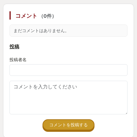
当たり前を見直したことで金字塔を生み出したゼル
コメント
（0件）
ダの伝説は、続編で金字塔を生み出すことを当たり
前にしてしまったようだ。加藤浩次に「あたり前じ
まだコメントはありません。
ゃねーからな！」と言われそうだが、私が
COWCOWだったら「ゼルダの伝説〜面白い あた
投稿
りまえ体操〜」というネタをやっていただろう。
投稿者名
===
では本作は何が素晴らしくて、何が前作を超えてい
たのか。まずはマップだ。
BOTWが素晴らしかったのは、行きたいところに行
けて、やりたいことができたことで、フィールドそ
コメントを投稿する
のものが遊び場になっていたところ。プレイヤーは