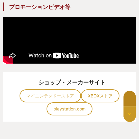
礼されたという印象で非常に楽しめた。
プロモーションビデオ等
===
最後にわたしがいただけないと思った点も書いてお
きたい。
本作ではイベントシーンがフルボイス化されてい
る。それが良かったという人もいると思うけど、私
はいらないと思う。
ショップ・メーカーサイト
小さなドット絵で描かれたキャラクターが生き生き
マイニンテンドーストア
XBOXストア
として見えるのは、当然作り手の表現力もあるが、
何よりもプレイヤーの想像力の賜物だ。声を入れて
playstation.com
しまうと、それが削がれる側面がある。
漫画が喋ったり動いたりしたら面白いだろうなっ
て、確かにそうかもしれないがそれはもうアニメで