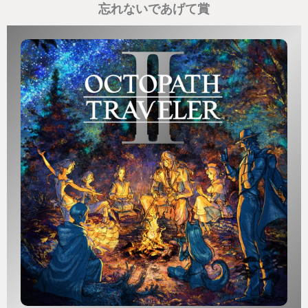
に表示されない。だからこそ探索感がより強くて一
忘れないであげて賞
際ワクワクした。
更にこれらのフィールド上には、前作に引き続いて
コログという可愛らしい妖精があちこちに隠れてい
る。隠れ方のバリエーションが豊富で、それを見つ
け出すのがまたひとつの楽しみなのだが、本作では
新たな発見パターンも出てきて新鮮に楽しめた。
私のお気に入りは一緒に旅をしている友達とはぐれ
てる子だ。
そのコログは「もう疲れちゃって動けなくてェ…」
とごろごろしている。わかる！わかるぞ！疲れちゃ
ってごろごろする気持ち！ そんな子をほっとけるわ
けもあるまい。私はその子を見つけると真っ先に助
けるようにしていた。ごろごろ寝転んでコントロー