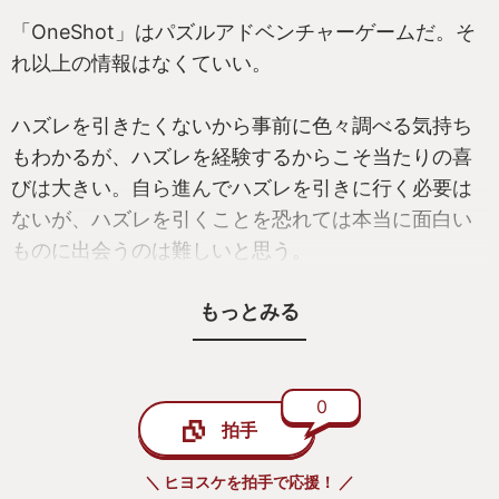
になる。
が、私は少し泣いてしまった。
「OneShot」はパズルアドベンチャーゲームだ。そ
れ以上の情報はなくていい。
リンクも国中を歩き回り、いろんな人々に出会う。
このゲームには、クリアだけを目指すのであれば見
そこで新たな繋がりと希望が生まれ、皆に支えられ
過ごしてしまうよな人たちの物語がたくさん詰まっ
ハズレを引きたくないから事前に色々調べる気持ち
て悪に立ち向かっていく。大切な人を救い出すため
ている。
もわかるが、ハズレを経験するからこそ当たりの喜
に。
びは大きい。自ら進んでハズレを引きに行く必要は
===
ないが、ハズレを引くことを恐れては本当に面白い
これは再生の物語であり、愛を知る物語でもあるの
ものに出会うのは難しいと思う。
だ。
いきなり脇役の方にばかり言及したが、主人公たち8
人の物語もちゃんと強化されている。
もっとみる
OneShotが面白いかどうか？
===
知らん。
前作と同様、本作は8人の主人公の物語をどの順番で
ここまで絶賛してきたが、物足りないと感じる点も
進めても良い。それぞれはいわゆるJRPGらしい一本
プレイ動画？攻略情報？
0
ないわけではない。でもそれは完成度が高い故に生
道であるものの、好きな順番で進めれることで擬似
拍手
見るな。
まれるわがままだ。人はつい欲張ってしまう。
オープンワールド的な自由度を味わえるのも面白
い。
＼ ヒヨスケを拍手で応援！ ／