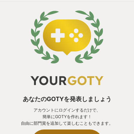
あって漫画ではない。アニメもいいが、漫画には漫
画の良さがある。情報量を減らすことで解像度が上
がるということもある。
ボイスの全てを否定するわけではないけど、少なく
ともこのゲームにおいて声を入れる必要はないと感
じた。
前作ではポイントとなるワードだけ喋るというパー
トボイスが採用されていた。これが中途半端だと不
評だったようだが、私は声を入れるならこれぐらい
がちょうどいいと思っていたので、今回のフルボイ
あなたのGOTYを発表しましょう
ス化はちょっと残念だった。
アカウントにログインするだけで、
簡単にGOTYを作れます！
===
自由に部門賞を追加して楽しむこともできます。