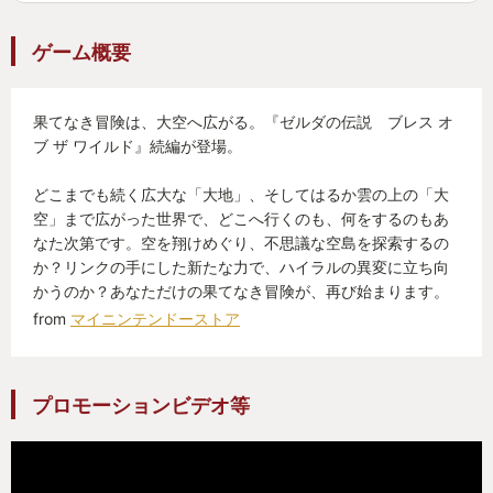
野原に放り出された子供みたいなもんで、兎にも角
にもハイテンションで走り回って気がつけばもう泥
ゲーム概要
んこだ。
今作ではその遊び場に空と地下が加わって圧倒的に
果てなき冒険は、大空へ広がる。『ゼルダの伝説 ブレス オ
広くなっている。しかもそれぞれに違った味わいが
ブ ザ ワイルド』続編が登場。
ある。
どこまでも続く広大な「大地」、そしてはるか雲の上の「大
BOTWでも登山など縦の動きはあったが、それをは
空」まで広がった世界で、どこへ行くのも、何をするのもあ
なた次第です。空を翔けめぐり、不思議な空島を探索するの
るかに超え上空から落下するというダイナミックな
か？リンクの手にした新たな力で、ハイラルの異変に立ち向
縦の動きが生み出す爽快感。上空からの眺めの良さ
かうのか？あなただけの果てなき冒険が、再び始まります。
も気持ちがいいし、重力が軽くなるエリアなんての
from
マイニンテンドーストア
も存在して、これもまた新鮮で楽しい。
地下に降りると一転し、真っ暗で不気味な世界を不
プロモーションビデオ等
安とともに探索していくことになる。触れるとダメ
ージを受ける瘴気が蔓延していて地上とは違うドキ