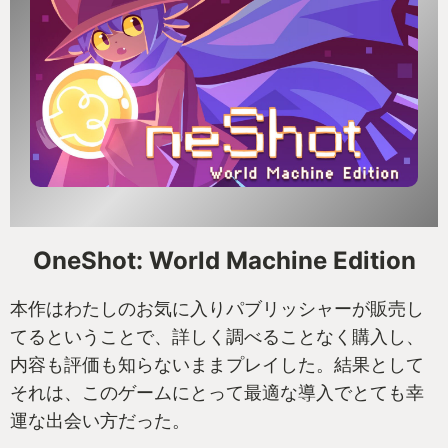
立ち直っている最中だ。そんな中で再び天変地異に
公たちだけでなくNPCのバックボーンもより深く描
襲われ、王国のシンボルであるゼルダ姫も失ってし
かれている。
まう。
ハゲ頭のNPCを仲間にしたら、フラッシュという目
プレイヤーからしたらゲームなんだから最後は勝つ
潰し攻撃の特技を持っていたというコミカルなもの
に決まってるって話だが、リンクたちにしてみたら
もあれば、一見穏やかな婦人の持ち物を確認したら
戦いに勝つ保証などどこにもないし、先の見えない
物騒なナイフを隠し持ってたというゾッとするもの
暗闇の中でもがいてるも同然だ。
まで、いろんな背景が描かれている。
そういった行間を読んでいけば、本作をより深く楽
一方の黒木は、とある殺人事件の捜査に駆り出され
しめると思う。
ることとなり一線に復帰するが空回りの連続。更に
OneShot: World Machine Edition
は、かつて最愛の人が残した「この世界に愛はある
個人的に好きだったのは、とある寂れた漁村に暮ら
本作はわたしのお気に入りパブリッシャーが販売し
の？」という言葉に苦しめられ続ける。そんな黒木
す老夫婦と孫娘。
てるということで、詳しく調べることなく購入し、
を支えたのは、捜査の過程で出会った人々。
特にイベントが発生するわけではなく、ストーリー
内容も評価も知らないままプレイした。結果として
皆、なんらかの理由で心に傷を負っていたが、それ
にはまったく関係ない。ただのNPCの情報でしかな
それは、このゲームにとって最適な導入でとても幸
でも立ち上がって再び歩き始めていた。彼らとの関
い。でも3人から引き出すことができる情報には愛が
運な出会い方だった。
わりの中で、黒木は愛の意味を取り戻していくこと
詰まっていた。ネタバレになるので詳細は避ける