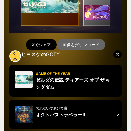
Xでシェア
画像をダウンロード
ヒヨスケ
のGOTY
GAME OF THE YEAR
ゼルダの伝説 ティアーズ オブ ザ キ
ングダム
忘れないであげて賞
オクトパストラベラーII