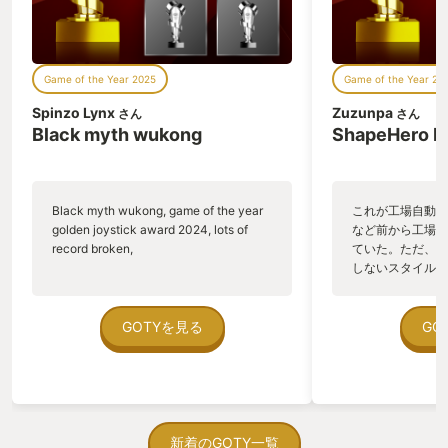
ないというへんた
だら終わりのパー
味わってほしい。
れるガイドモード
Game of the Year 2025
Game of the Year 20
が必要とされる場
カットするという
Spinzo Lynx
Zuzunpa
さん
さん
んてものもあるし
Black myth wukong
ShapeHero F
ハイコントラスト
より様々なニーズ
る。 しかもこれ
でも変更できるの
Black myth wukong, game of the year
これが工場自動化
の注文のようにビ
golden joystick award 2024, lots of
など前から工場自
ながら調整してし
record broken,
ていた。ただ、P
と甘やかしすぎで
しないスタイルだし、P
いのホスピタリテ
のゲームいっぱい
多様性の時代。ゲ
ていた。 ただ、Sha
つにうまく対応し
在を知ってから、
GOTYを見る
GO
これを作ってる ub
う。気になる。ほ
アサクリやらで度
ゃった。あぁ、セ
きてる感がないの
っている。あっ、
—- ここからは
がない少しだけだ
ーリーを簡単に言
を始めると、覚え
を救出しよう、と
間制限があって、
新着のGOTY一覧
内容で悪くはなか