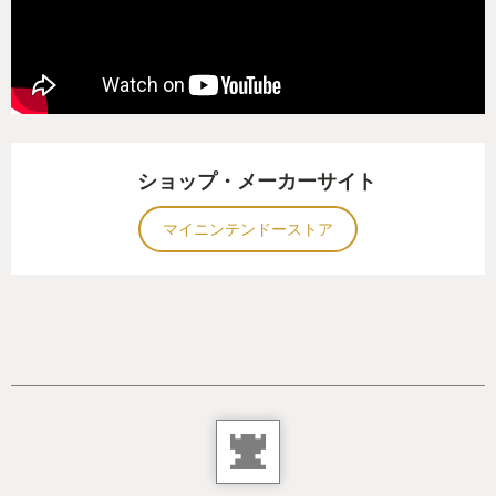
ドキが楽しめる。これが地上と同じ広さだと気づい
たときは驚いて海外YouTuberのようなリアクション
をしてしまった。
地上は基本的に前作と同じだが、天変地異が起きた
ということで色々なところが細かく変わっている。
ショップ・メーカーサイト
そのため前作を知っているからこそ楽しめるという
部分もある。
マイニンテンドーストア
それはまるで久々の帰郷のようで、「あのおばちゃ
んの店まだやってるんだ」とか「え？こんなとこに
イオンできたの！？」みたいな、しみじみするポイ
ントがそこかしこに溢れている。気がつくと私は画
面に向かって「ただいま」と呟いていた。
どのフィールドも楽しいけど、私は新たに出現した
洞窟の探索が特にお気に入りだった。洞窟はマップ