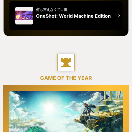
何も言えなくて…賞
OneShot: World Machine Edition
GAME OF THE YEAR