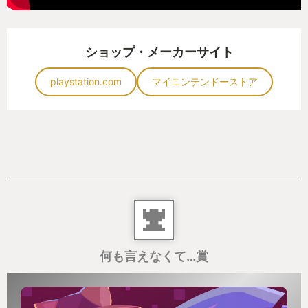
だ。主人公の黒木は伝説と言われるほど有能な刑事
だったが、ある事件で犯人に敗北し、最愛の人を失
昼と夜という時間の概念が追加されたのも良かっ
って心に傷を負い一線を退くこととなる。
た。
ショップ・メーカーサイト
まずは単純に光の変化により、変わりゆく景色を楽
私は本作の主人公リンクに黒木の姿を重ねていた。
しめるという点。そしてもうひとつは昼夜で町民な
playstation.com
マイニンテンドーストア
どNPCの言う事などが変わり情報量が増えてる点。
リンクは前作で敗北を喫した後に100年の眠りから覚
めて巨悪を退治。ゼルダ姫を助け出すのだが、本作
本作には主人公たち8人がNPCに対してアクションを
の冒頭において目の前でゼルダ姫を失うことにな
起こせるフィールドコマンドというものがある。例
る。またしても敗北を味わうのだ。
えば踊り子が誘惑して町民を仲間に引き入れると
英傑と称えられても、大切な人ひとり守ることがで
か、王子が賄賂で買収して情報を引き出すとか、学
きない。リンクは喋らないキャラクターなので感情
者が突然襲いかかって持ち物を強奪するとか。雑で
表現は控えめだが、その心中は察するに余りある。
ある。
何も言えなくて…賞
リンクだけではない。ゲームの舞台となっているハ
それらの行動によりNPCひとりひとりから多くの情
イラル王国も前作での戦いで深く傷つき、そこから
報を引き出せるのだが、情報量が増えたことで主人