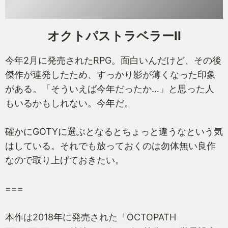
ラーを握りながら。私も誰かに助けてほしい。
===
オクトパストラベラーII
そして前作を超えてると思わせた一番大きな存在が
今年2月に発売されたRPG。面白いんだけど、その後
クラフト要素だ。
傑作が連発したため、すっかり影が薄くなった印象
がある。「そういえば今年だったか…」と思った人
本作では物をくっつける能力を使い、あらゆるもの
もいるかもしれない。今年だ。
を組み合わせて武器や乗り物など多種多様なものを
作ることができる。ただ作れるのではない。「あら
確かにGOTYに選ぶとなるとちょっと違うなという気
ゆるものを組み合わせて」だ。
はしている。それでも放っておくのは勿体無い良作
なので取り上げておきたい。
私は全力で楽しむために事前情報をなるべく入れず
にプレイしたのだけど、この能力を知った時は凄す
===
ぎてしばらく理解が追いつかなかった。映画「シベ
リア超特急」を初めて見た時くらい困惑した。
本作は2018年に発売された「OCTOPATH