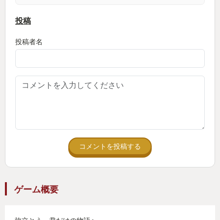
い素材を手に入れて強い武器を作るのもいいし、逆
例えばピーチ姫が毎回当たり前のようにクッパにさ
に弱そうな武器や素材もクラフト次第で便利に使え
らわれるような、コナンが毎回事件に遭遇しその度
投稿
ることもある。これが素材の意外な使い道を発見す
に小五郎が眠らされるような、男塾で死んだやつが
投稿者名
る面白さを生み出していて遊びの幅が広がってい
当たり前のように再登場するような、ジャイアント
る。
馬場が足を出しているところに若手レスラーが突っ
込んで行って自ら16文キックを喰らうような。そん
そんな感じで有益な道具を作るのも楽しいが、全く
な雑さを楽しむのもまたエンターテイメントなんだ
無意味な物を作るのも楽しい。私は先ほど書いたは
と思う。
ぐれたコログにガラクタをくっつけて、板や棒の上
本作にはそんな雑な余白が随所にあるが、それは時
でバランスを取るという無意味な遊びをやっていた
に味わいのある行間となる。
ら1時間経っていたことがある。
コメントを投稿する
進撃の巨人やワンピースを見て伏線がすごいと楽し
かつて勝新太郎が言っていた。「無駄の中に宝があ
むのもいいが、あまりに伏線伏線言いすぎて伏線さ
る」と。本作は宝が満載だ。
え回収されればOKみたいになるのは味気ない。伏線
ゲーム概要
なんて所詮おまけだ。シャンクスが海王類に腕食わ
===
れても別にいいじゃないか。ベアクローを両手につ