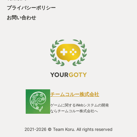
攻撃は受け流し（
プライバシーポリシー
強力な反撃を喰ら
の際には敵の種類
お問い合わせ
意されていて、こ
ボス等の強敵では
替わり、ザコシシ
イナミックな演出
が小学生だったら
でるに違いない。
込まれるので、全
こと無く邪魔に感
—- 2段ジャン
った探索系の能力
されているが、本
れらの能力が戦闘
活用されていると
チームコルー株式会社
のが途中から使え
ような能力。これ
ゲームに関するWebシステムの開発
最初はパッとしな
ならチームコルー株式会社へ
が、ゲームを進め
どそういう活用法
が何度もあって思
2021-2026 © Team Koru. All rights reserved
多彩なアクション
なの避けるの無理