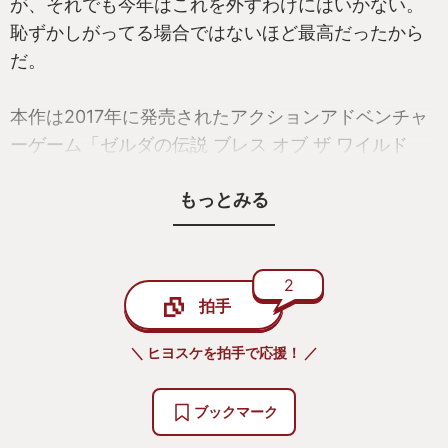
が、それでも今年はこれを外すわけにはいかない。
恥ずかしがってる場合ではないほど最高だったから
だ。
本作は2017年に発売されたアクションアドベンチャ
ーゲーム「ゼルダの伝説 ブレス オブ ザ ワイルド
（以下、BOTW）」の続編にあたる。
もっとみる
BOTWは「当たり前を見直す」というコンセプトで
作られたというが、その結果ゲーム史における金字
塔と言われるほどの、当たり前ではない名作が生ま
れた。その続編が出ると発表された時は「またあの
2
拍手
楽しさを味わえる」と歓喜したが、蓋を開けてみる
とそれは「またあの」ではなく「あれ以上の」だっ
＼ ヒヨスケを拍手で応援！ ／
た。期待はしてたが、BOTWが序章に過ぎなかった
と感じるほどの見事な仕上がりになってるなどと誰
ブックマーク
が想像できようか。