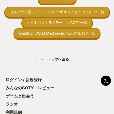
取っ付きづらいじ
象。最後のピース
トコンベアの配置
おうか、もう一声
ゼルダの伝説 ティアーズ オブ ザ キングダム の GOTY一覧
ん！このゲーム、
であえて詳細は省
向けか？というの
演出はかっこよく
の印象。 しかし
オクトパストラベラーII の GOTY一覧
めた。 この作品
止する設定を有効
ン・ウィック」だ
の仕組みの理解が
OneShot: World Machine Edition の GOTY一覧
が、何よりも極上
満足できるまで予
てほしい。これは
る！これにより沼
いい」ゲームだ。
ミットがあるのに
アは“探索アクシ
に勤しんでしまう
ションに関しては
型のローグライト
多い。しかし本作
トップへ戻る
をクリアしたら今
が用意されていて
う気持ちを揺るが
る戦闘が楽しめる
後の報酬で「これ
がシンプルなキー
ちゃうじゃぁん。
単にいろんな技が
ログイン / 新規登録
っと試すだけだか
れをどう繋げるか
て、クリアしちゃ
クトがまた絶妙で
みんなのGOTY・レビュー
酬きたよ。もう寝
戦闘が気持ちいい
・・・・・ 「ぉ
ゲームと出会う
初めてだ。 敵の
た、クリアまでや
通常の攻撃以外に
ラジオ
も工場自動化沼に
類ある。 敵の目
は防御不可。そし
利用規約