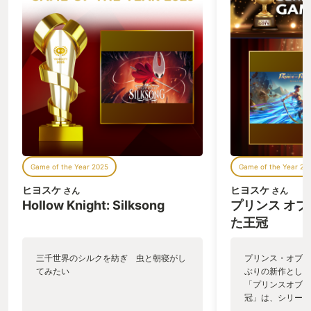
Game of the Year 2025
Game of the Year 20
ヒヨスケ
ヒヨスケ
さん
さん
Hollow Knight: Silksong
プリンス オブ
た王冠
三千世界のシルクを紡ぎ 虫と朝寝がし
プリンス・オブ・
てみたい
ぶりの新作として
「プリンスオブペ
冠」は、シリーズ
型アクション、俗