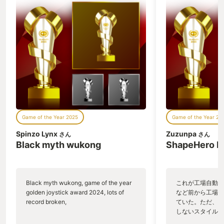
ルといったものに
他にカスタム設定
ジやＨＰ、環境ダ
度等々、スタバの
決められる。 例
セットだと最低0.
タム設定すると0.1
ト刻みの調整がで
ないというへんた
だら終わりのパー
味わってほしい。
れるガイドモード
Game of the Year 2025
Game of the Year 20
が必要とされる場
カットするという
Spinzo Lynx
Zuzunpa
さん
さん
んてものもあるし
Black myth wukong
ShapeHero F
ハイコントラスト
より様々なニーズ
る。 しかもこれ
でも変更できるの
Black myth wukong, game of the year
これが工場自動化
の注文のようにビ
golden joystick award 2024, lots of
など前から工場自
ながら調整してし
record broken,
ていた。ただ、P
と甘やかしすぎで
しないスタイルだし、P
いのホスピタリテ
のゲームいっぱい
多様性の時代。ゲ