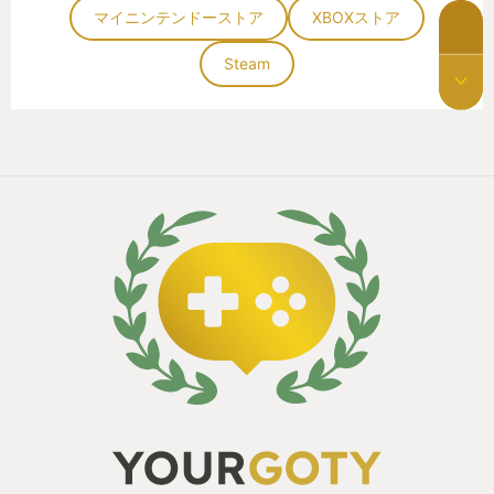
マイニンテンドーストア
XBOXストア
いけど、この手のゲームが好きな人には是非お勧め
したい良作。
Steam