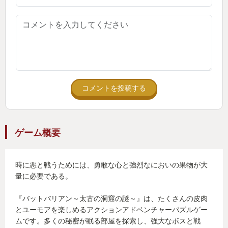
ものはない。必殺技もないし、しゃがみすらない。
移動、ジャンプ、攻撃。以上。
レベルアップ制だけど、基本パラーメタが上がるだ
けでバーバリアンが特殊能力を得ることはない。代
わりにコウモリの方が特殊能力を手に入れて活躍す
る。これが戦闘にもパズルにもしっかり絡んでて面
コメントを投稿する
白い。
ゲーム概要
パズルは頭を悩ませる難しさといいうよりアクショ
ンの難しさの方が大きかった。パズルというよりア
時に悪と戦うためには、勇敢な心と強烈なにおいの果物が大
スレチックと言った方がいいかもしれない。
量に必要である。
アイテムとエレメントの切り替え、方向を定めてア
イテムを投げる、そして移動とジャンプ、これらを
『バットバリアン～太古の洞窟の謎～』は、たくさんの皮肉
素早く行う必要があり忙しい。キーアサインが細か
とユーモアを楽しめるアクションアドベンチャーパズルゲー
ムです。多くの秘密が眠る部屋を探索し、強大なボスと戦
く変えれるので、パズルを解くため一時的に変える