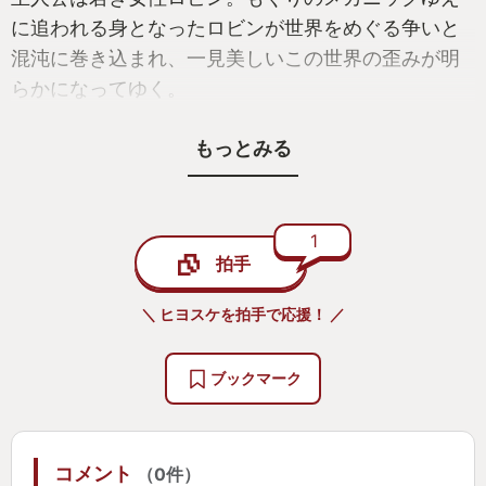
に追われる身となったロビンが世界をめぐる争いと
混沌に巻き込まれ、一見美しいこの世界の歪みが明
らかになってゆく。
もっとみる
難易度は3つから選べるので、アクションが苦手な人
から慣れてる人まで幅広く楽しめるであろう程よい
設定。探索型というよりはステージクリア型に近い
ところもあるけど、パズル的な謎解き要素も多く飽
1
拍手
きさせないし、宝箱を見つけるために隠し通路を探
したりするのも楽しい。
＼ ヒヨスケを拍手で応援！ ／
キャラクターがとにかくよく動いて、ドット絵なの
ブックマーク
にしっかり演技してるのが素晴らしい。動かしてる
だけでも楽しいし、私は歩くときにテコテコ音がす
るが可愛くてお気に入り。
コメント
（0件）
背景の描き込みもすごくて、単なる背景というだけ