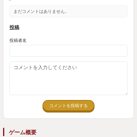
でなく、そこには物語を読み解くヒントとなる情報
まだコメントはありません。
がふんだんに盛り込まれている。この描き込みと、
キャラクターが生き生き動く様子はドット絵好きの
投稿
方には是非見て欲しい。
投稿者名
タイトルの Iconoclasts（アイコノクラスツ） は、8
世紀から9世紀の東ヨーロッパのカトリック教会にお
いて聖像崇敬が皇帝により禁止されたことに端を発
する聖像破壊運動 iconoclasm（アイコノクラズム）
が元となっており、聖像を破壊する者
Iconoclast（アイコノクラスト）は因習を打破する
者という意味でも使われるとのこと。
コメントを投稿する
そんなタイトルがついているだけあって、物語には
宗教や信仰といったものが大きく関わってくる。
ゲーム概要
信仰とは大雑把にいうと魂の救済みたいなことだと