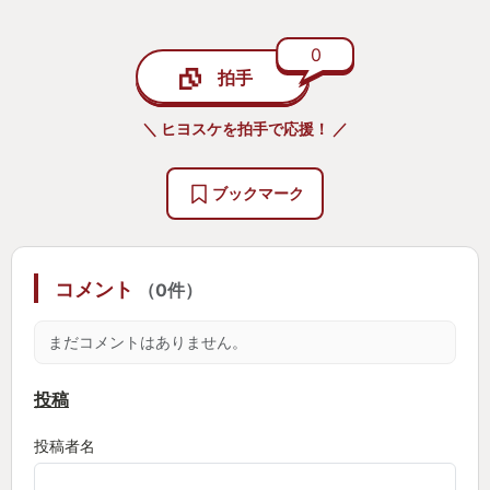
に難易度は高くて、しっかりとした手応えのある仕
上がり。特に終盤はきついけど、それゆえにクリア
0
拍手
した時の達成感が気持ちいい。
人によっては投げ出したくなるような難しさだろう
＼ ヒヨスケを拍手で応援！ ／
けど、救済策としていろんなアシスト機能がついて
いる。攻撃力や回復力等をアップさせるとか、アイ
ブックマーク
テムや経験値がたくさん手に入るとか設定項目は多
め。わたしは使わなかったけど、多分全部使えばか
なり難易度は落ちるので、アクション苦手な人でも
コメント
（0件）
頑張れるんじゃないだろうか。
まだコメントはありません。
バーバリアンというだけあってアクションは脳筋っ
投稿
て感じ。
投稿者名
この手のゲームではお馴染みの2段ジャンプとか、ロ
ーリング等による回避とか、壁キックとか、そんな