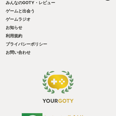
ちゃうじゃぁん。
みんなのGOTY・レビュー
単にいろんな技が
っと試すだけだか
れをどう繋げるか
ゲームと出会う
て、クリアしちゃ
クトがまた絶妙で
酬きたよ。もう寝
戦闘が気持ちいい
ゲームラジオ
・・・・・ 「ぉ
初めてだ。 敵の
た、クリアまでや
通常の攻撃以外に
お知らせ
も工場自動化沼に
類ある。 敵の目
利用規約
は防御不可。そし
攻撃は受け流し（
プライバシーポリシー
強力な反撃を喰ら
の際には敵の種類
お問い合わせ
意されていて、こ
ボス等の強敵では
替わり、ザコシシ
イナミックな演出
が小学生だったら
でるに違いない。
込まれるので、全
こと無く邪魔に感
—- 2段ジャン
った探索系の能力
されているが、本
れらの能力が戦闘
活用されていると