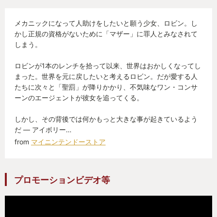
思っているんだけど、そういう部分も描かれている
メカニックになって人助けをしたいと願う少女、ロビン。し
のが魅力。登場するキャラクターたちがいろんな悩
かし正規の資格がないために「マザー」に罪人とみなされて
みを抱えてたり心の傷を負ってたりして、それぞれ
しまう。
に物語があり、しっかり血が通っている感じがす
る。
ロビンが1本のレンチを拾って以来、世界はおかしくなってし
まった。世界を元に戻したいと考えるロビン。だが愛する人
書きながら気づいたけど、この「血が通っている」
たちに次々と「聖罰」が降りかかり、不気味なワン・コンサ
という表現にも意味があるというか、皮肉があると
ーンのエージェントが彼女を追ってくる。
いうか。その辺も是非プレイして感じて欲しい。
しかし、その背後では何かもっと大きな事が起きているよう
だ ― アイボリー…
こんな紹介だとひたすら重苦しいように感じるかも
from
マイニンテンドーストア
しれないけど、ポップな絵柄を活かしてコミカルな
動きや演出で楽しませてくれる部分も多い。
プロモーションビデオ等
単に楽しいアクションゲームとして楽しむもよし、
深みのある物語を楽しむもよし、ドット絵を見て楽
しむもよし。いろんな方法で楽しんでみて欲しい。