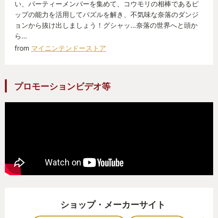
い、パーティーメンバーを集めて、コウモリの相棒であるピ
ということもあった。そこもアイデアを問われるパ
ップの能力を活用してパズルを解き、不気味な奈落のダンジ
ズルの一部って感じでわたしは面白かったけど、こ
ョンから抜け出しましょう！グシャッ…奈落の世界へと頭か
ら…
の操作の難しさは難点かもしれない。
from
マイニンテンドーストア
隠し宝箱とかも多くて探索も楽しいし、ストーリー
プロモーションビデオ等
もちゃんとしてて楽しめる。会話の受け答えで選択
肢が出てくることが多くマルチエンディングを採用
してるけど、おそらくストーリー分岐に関わる選択
肢は特定の僅かなイベントのみだと思うので、真面
目な答えを選ぶのか、ふざけた答えを選ぶのか、自
分なりのバーバリアン像を作ってロールプレイして
みるのも面白いと思う。
ショップ・メーカーサイト
アクション苦手な人にはちょっと厳しいかもしれな