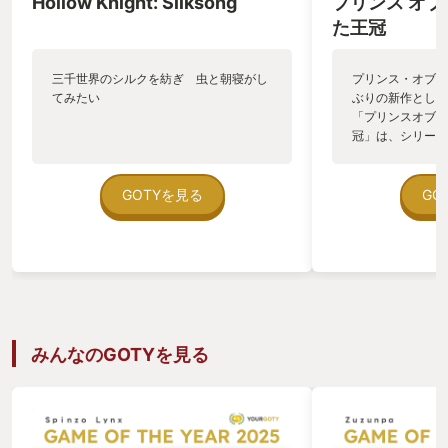
Hollow Knight: Silksong
プリンス オブ
た王冠
三千世界のシルクを紡ぎ 虫と朝寝がし
プリンス・オブ・
てみたい
ぶりの新作として
「プリンスオブペ
冠」は、シリーズ
型アクション、俗
ニアとなった。 
多く遊んできたが
GOTYを見る
GO
謎解きといったす
ルに融合していて
長年続くシリーズ
メトロイドヴァニ
しても新たな息吹
本作を私のGOTY
作はシリーズ作品
はないので初めて
みんなのGOTYを見る
は言え探索アクシ
や、というそこの
てほしい。このゲ
していて、かなり
る。 難易度は一