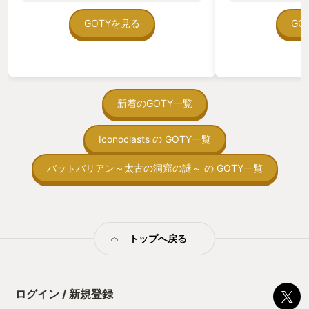
ていた。 ただ、Sha
つにうまく対応し
在を知ってから、
GOTYを見る
GO
これを作ってる ub
う。気になる。ほ
アサクリやらで度
ゃった。あぁ、セ
きてる感がないの
っている。あっ、
—- ここからは
がない少しだけだ
ーリーを簡単に言
を始めると、覚え
を救出しよう、と
間制限があって、
新着のGOTY一覧
内容で悪くはなか
取っ付きづらいじ
象。最後のピース
トコンベアの配置
おうか、もう一声
Iconoclasts の GOTY一覧
ん！このゲーム、
であえて詳細は省
向けか？というの
演出はかっこよく
の印象。 しかし
バットバリアン～太古の洞窟の謎～ の GOTY一覧
めた。 この作品
止する設定を有効
ン・ウィック」だ
の仕組みの理解が
が、何よりも極上
満足できるまで予
てほしい。これは
る！これにより沼
いい」ゲームだ。
ミットがあるのに
アは“探索アクシ
トップへ戻る
に勤しんでしまう
ションに関しては
型のローグライト
多い。しかし本作
をクリアしたら今
が用意されていて
う気持ちを揺るが
る戦闘が楽しめる
ログイン / 新規登録
後の報酬で「これ
がシンプルなキー