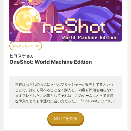
何も言えなくて…賞
ヒヨスケ
さん
OneShot: World Machine Edition
本作はわたしのお気に入りパブリッシャーが販売してるという
ことで、詳しく調べることなく購入し、内容も評価も知らない
ままプレイした。結果としてそれは、このゲームにとって最適
な導入でとても幸運な出会い方だった。 「OneShot」はパズル
アドベンチャーゲームだ。それ以上の情報はなくていい。 ハズ
レを引きたくないから事前に色々調べる気持ちもわかるが、ハ
ズレを経験するからこそ当たりの喜びは大きい。自ら進んでハ
GOTYを見る
ズレを引きに行く必要はないが、ハズレを引くことを恐れては
本当に面白いものに出会うのは難しいと思う。 OneShotが面白