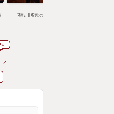
レビューの敵では
がその違和感をねじ
感
現実と非現実の境界が溶けていく
業で解こうとした
。
あ
。
る、犬っぽさのある
34
。腕を振り上げる攻
の間をとっていても
とかすめる。かなり
！ ／
が決まる。下手する
。
、これまでの海外の
路地裏で乱雑に置か
ようとしても壁や物