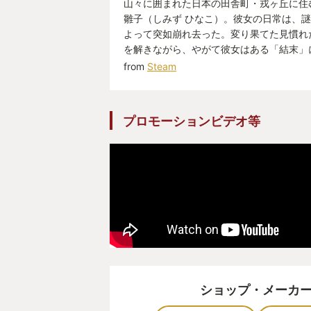
山々に囲まれた日本の田舎町・戎ヶ丘に住
本作は主人公である雛子がプレイ中
雛子（しみず ひなこ）。彼女の日常は、
が、物語が進むにつれ、倒した敵に
よって突如崩れ去った。変り果てた見慣れ
るようになるのである。まさに自分
を解きながら、やがて彼女はある「結末」
from
Steam
るのである。”相棒”という表現が
くるのだが、雛子がまさに自分の相
てくれている感覚があり、プレイす
プロモーションビデオ等
ものすごく支えてくれていた。
しかし、自分の怒りを雛子が直接敵
のシンクロ感が次第にまるで雛子が
として作ったものであるようにも感
は雛子の考えがあって行動している
分のスタイルで動いている。ならこ
通常主人公が確固とした自我を持っ
ヤーはそれを見守るもしくは導く第
でプレイをすると思われるが、この
ショップ・メーカ
た。ふと気づくと自分は雛子として