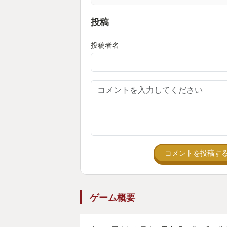
なんだそれ...卑劣な奴め...そっ
投稿
どこっちはやられたらだいぶ前のセ
りなおされるんだぞ...
投稿者名
ゆ゛る゛せ゛ん゛!!!
そして恐ろしいことにこの犬男(勝
とか雑魚敵。いたるところに出てく
も、曲がり角から、後ろから、挙句
挟み撃ち。
あまりにもひどい仕打ちにプレイ中
「また出たな?!許さん!!」と怒り
コメントを投稿す
死闘を繰り広げるようになってしま
しかし、偶然なのだがそれが一つの
ゲーム概要
ようになったのだ。それは雛子の立
ているという感覚である。