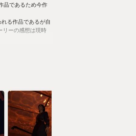
)作品であるため今作
われる作品であるが自
ーリーの感想は現時
情報を聞いていた
難易度は“難関”でプ
表世界と謎の神社仏
。これまでの作品で
現だったのに対して
違和感を感じたり、
こと以外の目的が示
のか?」と頭の片隅で