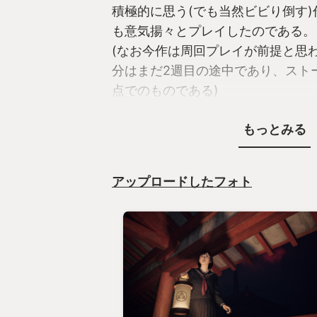
積極的に思う(でも当然ビビり倒す
も意気揚々とプレイしたのである。
(なお今作は周回プレイが前提と思
分はまだ2週目の途中であり、スト
点でのものである)
もっとみる
今作はアクション難度が高めとの前
が、サイレントヒルのファンとして
レイすることにした。
アップロードしたフォト
外伝的な今作では町が霧に包まれた
閣の裏世界を行き来することとなる
は同じ場所だが様相が違うという表
表世界と裏世界が完全に異なる点に
ストーリーとしても今回は生き残る
されず、「これはサイレントヒルな
思いつつプレイしていた。