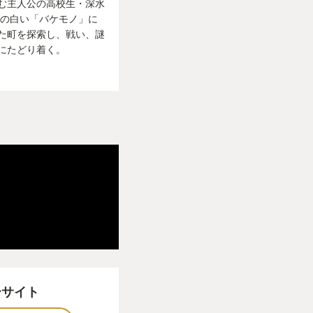
む主人公の高校生・深水
もよくしゃべるのだ
謎の白い「バケモノ」に
怒りの言葉をぶつけ
た町を探索し、戦い、謎
の言葉を代弁してい
にたどり着く。
ゲーム内で多分に出て
棒のように一緒にい
るモチベーションを
にぶつけている、そ
元々自分のアバター
じさせてくる。雛子
はず。でも戦闘は自
の怒りは誰の怒り…?
ている場合、プレイ
三者というスタンス
作品の場合は違っ
ーサイト
敵と向き合い、倒し