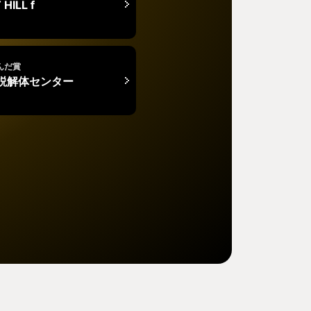
 HILL f
んだ賞
説解体センター