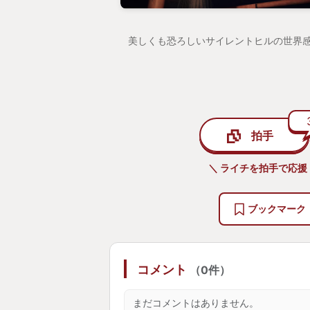
しかし、かなり個人的な理由なのだ
美しくも恐ろしいサイレントヒルの世界
伏せる感情が大部分を通してあった
怒りである。
ある敵がとにかく 強い 強すぎる
それは這いつくばりながら襲ってく
敵なのだが、まずモーションが強い
拍手
撃のリーチがものすごい。身長以上
グッとふみこんできて爪先がビュッ
＼ ライチを拍手で応援
痛い。しかもそれで終わらずコンボ
と難易度もあってそのまま即死する
ブックマーク
さらに今作は昭和の町が舞台なので
ような広く整った道ではなく、狭い
れた箱などが邪魔。そのため、よけ
コメント
（0件）
にすぐに引っかかりタコ殴りに...
まだコメントはありません。