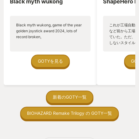
Black myth wukong
ShapeHero F
Black myth wukong, game of the year
これが工場自動化
golden joystick award 2024, lots of
など前から工場自
record broken,
ていた。ただ、P
しないスタイルだし、P
のゲームいっぱい
ていた。 ただ、Sha
在を知ってから、
GOTYを見る
GO
う。気になる。ほ
ゃった。あぁ、セ
っている。あっ、
がない少しだけだ
を始めると、覚え
間制限があって、
新着のGOTY一覧
取っ付きづらいじ
トコンベアの配置
BIOHAZARD Remake Trilogy の GOTY一覧
ん！このゲーム、
向けか？というの
の印象。 しかし
止する設定を有効
の仕組みの理解が