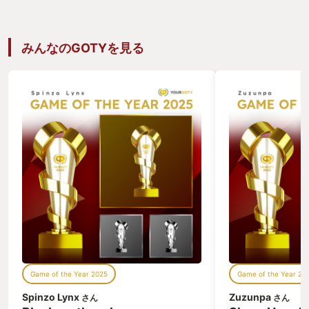
みんなのGOTYを見る
Game of the Year 2025
Game of the Year 20
Spinzo Lynx
Zuzunpa
さん
さん