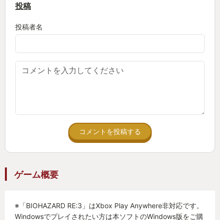
投稿
強さである。どの作品も物語の骨格はそのままに、
映像表現や操作性を大胆に現代化し、私のような初
投稿者名
プレイでも往年のファンでも満足できる仕上がりに
なっていた。
特に印象的だったのは、恐怖の演出バランスだ。静
寂が長く続いたと思えば、突然の物音が心臓を跳ね
上がらせる。単なる驚かしではなく、プレイヤー自
身に「安全と危険の境目」を常に考えさせること
コメントを投稿する
で、緊張感がずっと持続していた。また、リメイク
によってキャラクター描写が深まり、登場人物の表
情や仕草から伝わる感情が物語への没入感をより強
ゲーム概要
めている。
操作面では、当時の難しいアクションではなく現代
※「BIOHAZARD RE:3」はXbox Play Anywhere非対応です。
Windowsでプレイされたい方は本ソフトのWindows版をご購
のゲームらしい滑らかさと探索の手応えが両立され