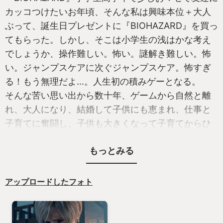
カッコつけたいお年頃、そんな私は興味本位＋大人
ぶって、誕生日プレゼントに『BIOHAZARD』を買っ
てもらった。しかし、そこは小学生の浅はかな考え
でしょうか、操作難しい。怖い。謎解き難しい。怖
い。ジャンプスケアに次ぐジャンプスケア。怖すぎ
る！もう無理だよ…。人生初の積みゲーとなる。
そんな苦い思い出から数十年、ゲームから自然と離
れ、大人になり、結婚して子供にも恵まれ、仕事と
子育てに奮闘し、子供も大きくなって子育てからひ
と段落ついたそんな時、子供がゲームに興味を持ち
もっとみる
初めて、ふと当時のゲームが好きだった自分を我が
子とゲームを通して思い出し、久々にゲームをしよ
うとPS5を購入してさまざまなゲームをやり始めた
アップロードしたフォト
頃に情報収集も兼ねて実況動画やレビュー動画、そ
して聞いていたポッドキャスト、『ゲームなんと
か』との出会い。その中では面白おかしく楽しげに