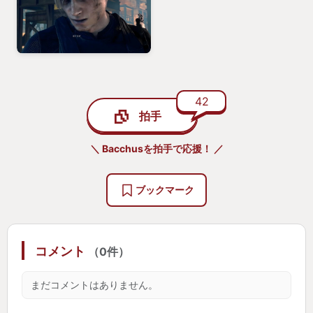
語られる『BIOHAZARD』シリーズの話。当時の苦い
思い出を思い出しながらも、その熱いトークに興味
を誘われて、大人になった今ならパーソナリティの
方の様に楽しめるのでは？否、同じ様に楽しみた
い！そう思っている自分がいた。
42
そんな時出会ったのが私が今回yourGOTYに選ぶ
拍手
＼ Bacchusを拍手で応援！ ／
『BIOHAZARD Remake Trilogy』
ブックマーク
『BIOHAZARD Remake Trilogy』はBIOHAZARDの
リメイク作品(REシリーズ)RE2.3.4のセット販売され
ているものでした。
コメント
（0件）
『BIOHAZARD Remake Trilogy』を通して改めて感
まだコメントはありません。
じたのは、原作を大切にしながら“今の時代に通用す
るホラー体験”へと再構築するカプコンのこだわりの