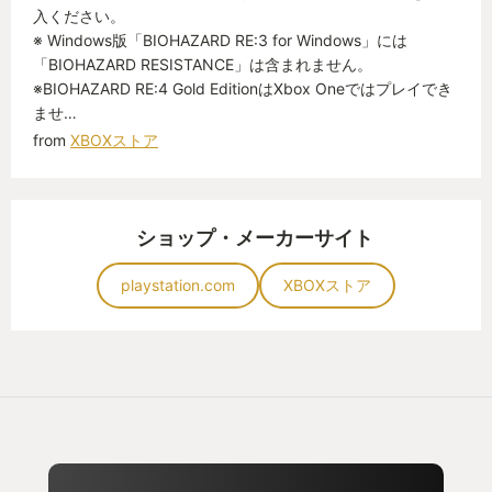
入ください。
ており、ストレスを感じることなく恐怖の世界に入
※ Windows版「BIOHAZARD RE:3 for Windows」には
り込めた。グラフィックの美しさと相まって、「こ
「BIOHAZARD RESISTANCE」は含まれません。
こまでホラーをリアルに体験させるのか」と驚かさ
※BIOHAZARD RE:4 Gold EditionはXbox Oneではプレイでき
ませ…
れる場面も多かった。
from
XBOXストア
不安と期待の中始めた『BIOHAZARD Remake
Trilogy』そんな気持ちはプレイして直ぐに消え、感
ショップ・メーカーサイト
動と興奮とワクワクで時間を忘れて当時ゲーム大好
きだった子供の様に夢中になり、一気に三作を通し
playstation.com
XBOXストア
てプレイし終えた時、当時感じた、ただ怖かっただ
けではなく、“生き延びた達成感”と“『ゲームなんと
か』のパーソナリティと感情を共有できたような満
足感”が残った。原作の恐怖しかないトラウマのよう
な思い出を壊すどころか、むしろ輝かせてくれた、
大人になり当時のトラウマを最高の体験に変換して
くれた非常に完成度の高いリメイク三部作だった。