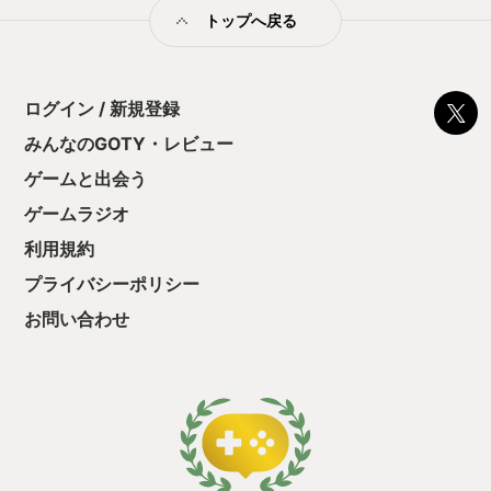
満足できるまで予
トップへ戻る
る！これにより沼
ミットがあるのに
に勤しんでしまう
型のローグライト
ログイン / 新規登録
をクリアしたら今
う気持ちを揺るが
みんなのGOTY・レビュー
後の報酬で「これ
ゲームと出会う
ちゃうじゃぁん。
っと試すだけだか
ゲームラジオ
て、クリアしちゃ
酬きたよ。もう寝
利用規約
・・・・・ 「ぉ
プライバシーポリシー
た、クリアまでや
も工場自動化沼に
お問い合わせ