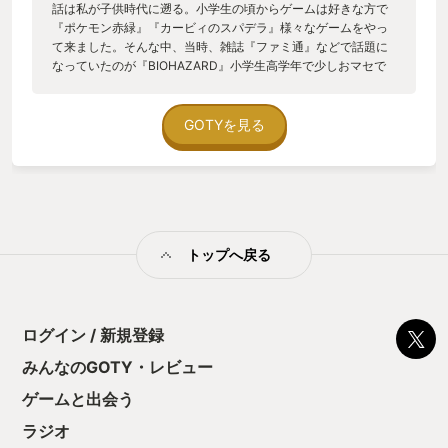
話は私が子供時代に遡る。小学生の頃からゲームは好きな方で
『ポケモン赤緑』『カービィのスパデラ』様々なゲームをやっ
て来ました。そんな中、当時、雑誌『ファミ通』などで話題に
なっていたのが『BIOHAZARD』小学生高学年で少しおマセで
友達にカッコつけたいお年頃、そんな私は興味本位＋大人ぶっ
て、誕生日プレゼントに『BIOHAZARD』を買ってもらった。
しかし、そこは小学生の浅はかな考えでしょうか、操作難し
GOTYを見る
い。怖い。謎解き難しい。怖い。ジャンプスケアに次ぐジャン
プスケア。怖すぎる！もう無理だよ…。人生初の積みゲーとな
る。 そんな苦い思い出から数十年、ゲームから自然と離れ、大
人になり、結婚して子供にも恵まれ、仕事と子育てに奮闘し、
子供も大きくなって子育てからひと段落ついたそんな時、子供
がゲームに興味を持ち初めて、ふと当時のゲームが好きだった
トップへ戻る
自分を我が子とゲームを通して思い出し、久々にゲームをしよ
うとPS5を購入してさまざまなゲームをやり始めた頃に情報収
集も兼ねて実況動画やレビュー動画、そして聞いていたポッド
キャスト、『ゲームなんとか』との出会い。その中では面白お
かしく楽しげに語られる『BIOHAZARD』シリーズの話。当時
ログイン / 新規登録
の苦い思い出を思い出しながらも、その熱いトークに興味を誘
みんなのGOTY・レビュー
われて、大人になった今ならパーソナリティの方の様に楽しめ
るのでは？否、同じ様に楽しみたい！そう思っている自分がい
ゲームと出会う
た。 そんな時出会ったのが私が今回yourGOTYに選ぶ
『BIOHAZARD Remake Trilogy』 『BIOHAZARD Remake
ラジオ
Trilogy』はBIOHAZARDのリメイク作品(REシリーズ)RE2.3.4の