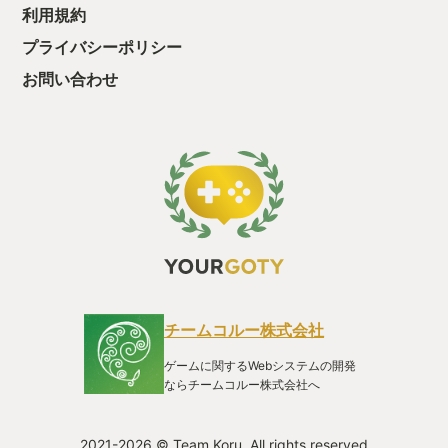
利用規約
セット販売されているものでした。 『BIOHAZARD Remake
Trilogy』を通して改めて感じたのは、原作を大切にしながら“今
プライバシーポリシー
の時代に通用するホラー体験”へと再構築するカプコンのこだわ
りの強さである。どの作品も物語の骨格はそのままに、映像表
お問い合わせ
現や操作性を大胆に現代化し、私のような初プレイでも往年の
ファンでも満足できる仕上がりになっていた。 特に印象的だっ
たのは、恐怖の演出バランスだ。静寂が長く続いたと思えば、
突然の物音が心臓を跳ね上がらせる。単なる驚かしではなく、
プレイヤー自身に「安全と危険の境目」を常に考えさせること
で、緊張感がずっと持続していた。また、リメイクによってキ
ャラクター描写が深まり、登場人物の表情や仕草から伝わる感
情が物語への没入感をより強めている。 操作面では、当時の難
しいアクションではなく現代のゲームらしい滑らかさと探索の
手応えが両立されており、ストレスを感じることなく恐怖の世
界に入り込めた。グラフィックの美しさと相まって、「ここま
でホラーをリアルに体験させるのか」と驚かされる場面も多か
った。 不安と期待の中始めた『BIOHAZARD Remake Trilogy』
チームコルー株式会社
そんな気持ちはプレイして直ぐに消え、感動と興奮とワクワク
で時間を忘れて当時ゲーム大好きだった子供の様に夢中にな
ゲームに関するWebシステムの開発
り、一気に三作を通してプレイし終えた時、当時感じた、ただ
ならチームコルー株式会社へ
怖かっただけではなく、“生き延びた達成感”と“『ゲームなんと
か』のパーソナリティと感情を共有できたような満足感”が残っ
た。原作の恐怖しかないトラウマのような思い出を壊すどころ
2021-2026 © Team Koru. All rights reserved