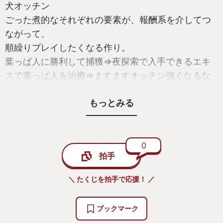
犬オッチン
ごった煮的なそれぞれの要素が、報酬系を介してつ
ながって、
順繰りプレイしたくなる作り。
葉っぱ人に勝利して捕獲⇒夜探索で入手できるエキ
スで葉っぱ人を治療⇒ますますオッチン強くなるな
る
もっとみる
本編はイージーかつ要素盛りだくさんで、歯ごたえ
がほしい向きにはタイムアタックやピクミン1的なサ
ブストーリー（オッチン抜きで日数制限付き）もあ
り、まさに盤石である。
0
拍手
ついに家屋の中のステージも出てきたりして見応え
もバッチリ、高低差に富んだステージが楽しい。
＼ たくじを拍手で応援！ ／
とはいえ、一番好きなのはピクミン達がワラワラと
ブックマーク
一生懸命デカイお宝を運び込む営みである。1作目か