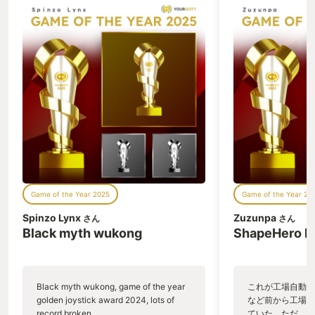
「もし わしの みかたになれば せかいの
ンの流れに乗せて
はんぶんを おまえに やろう。 どうじゃ
木材とピクミンの
わしの みかたに なるか？ 」 「はい」
さらにピクミンを
「いいえ」 ご存知、上記のあまりに有名
獄。 物量が少な
なダイアログ、「はい」を選んでしまう
トボトボと運ばせ
と 「せかいの はんぶん やみのせかいを
いラインでは、道
あたえよう！」と、闇の世界を押し付け
放り込んで行列で
られゲームオーバーになってしまうわけ
でライン能力が調
である。シリーズで唯一の明確なバッド
なった。工場長オ
エンドということだ。 実際に、闇の世界
原生生物とのバト
ってどんな感じの嫌な世界なのだろう
を倒すと基本的に
か。 ドラゴンクエストビルダーズは、
るが、大型の原生
「はい」を選んじゃったあとの、闇に閉
の素の塊に加えて
ざされ魔物が跋扈するローレシア大陸が
の建設に必要なキ
Game of the Year 2025
Game of the Year 20
舞台である。 城塞都市メルキドの廃墟っ
狩猟の嬉しさがし
ぷり、 水の都リムルダールな毒沼に閉ざ
い獲物を狩る感じ
Spinzo Lynx
Zuzunpa
さん
さん
され、 温泉街ガイラにはマグマが湧き出
の大量死など、正
Black myth wukong
ShapeHero F
している。 飢えや疫病、魔物の襲撃で生
ーといえる。原生
産活動が途絶え、わずかに生き残った
間「いっけえええ
人々は隠れるように生きながらえてい
するやつである。
る、そんな闇の世界。 何故か物作りの才
たちのバリエーシ
Black myth wukong, game of the year
これが工場自動化
がある主人公ビルダーが闇の世界の各地
戦いが得意なやつ
golden joystick award 2024, lots of
など前から工場自
域で少しづつ生き残りの拠点を復興さ
つ、資材を多く持
record broken,
ていた。ただ、P