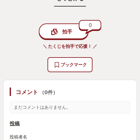
作中の2077年は身体拡張当たり前の世界観で、手・
足はもちろん、神経基幹や目玉ごとサイボーグ移植
（インプラント）して、自身の能力強化ができる。
0
拍手
銃撃・ステルス・近接・ハッキング等、自分の得意
な戦い方に特化した強化がすこぶる楽しい。
＼ たくじを拍手で応援！ ／
腕部仕込みブレード、壁向こうの敵を探知するセン
サーアイ、二段ジャンプ脚、回復機能付き心肺な
ブックマーク
ど、高性能なインプラントはその分値が張るが、い
かがわしい仕事で稼いだ金を注ぎ込んで、さらにヤ
バい仕事をこなせるインプラントを買う。
コメント
（0件）
my new gearの威力を発揮させるのはいつだって楽
しい。
まだコメントはありません。
また、本作の大きな魅力にサイバーパンクな衣装デ
投稿
ザインがある。
投稿者名
しかして、アップデート前は防御力が主に衣装に拠