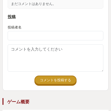
組み立て・塗装がめちゃめちゃ楽しかった！動力系
まだコメントはありません。
など必要機能の盛り込みと貨物スペースのジレン
マ、カッコよさや形状を優先するかどうか、何時間
投稿
も夢中で組み立てたね。
投稿者名
さらに、宇宙船の製造会社は複数あり、会社によっ
てデザイン傾向が違う楽しさよ。「機能優先デザイ
ン無骨」「流線型」「レトロフューチャー」「直線
的」などなど。
宇宙船の各部テイストを揃えるか、ミックスで自分
流に行くか。作りあげたマイ宇宙船のカッコよさ
に、離着陸のたび、戦闘のたびに見とれる。
コメントを投稿する
◯謎の存在スターボーン
謎の物体を追う中で遭遇する異形の船で現れる宇宙
人的存在（スターボーン）の脅威にうち震え、その
ゲーム概要
正体にせまるストーリー