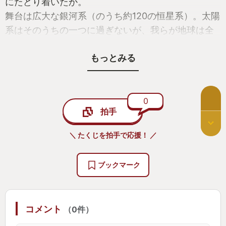
にたどり着いたか。
舞台は広大な銀河系（のうち約120の恒星系）。太陽
系はそのうちの一つに過ぎないが、我らが地球は全
く青くない。つるんと灰色。降り立ってみると衝撃
もっとみる
の滅びっぷりである。物語を進めると滅びの謎にも
迫れるか。地球をこんなにしたやつ、絶対許さな
い！
0
拍手
◯ベースゲーム成長要素
よくあるスキルツリー形式だが、やはり宇宙船系
＼ たくじを拍手で応援！ ／
スキルが嬉しく頼もしい。ひときわ輝いている。
解放条件に行動傾向があるのも納得感が高い。（ス
ブックマーク
テルススキルを上げる条件に、ステルス攻撃◯◯
回、とか）
コメント
（0件）
◯宇宙船要素