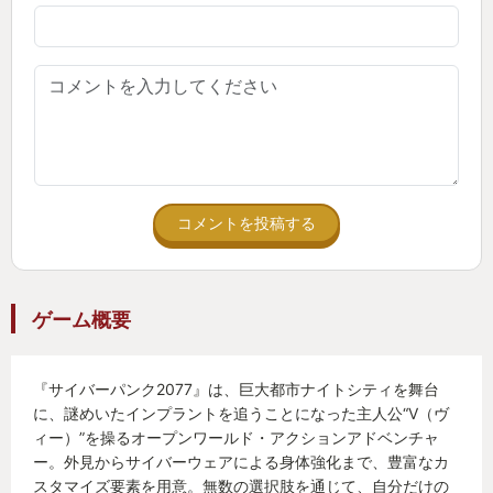
るものだったので、好きな見た目を維持するのが難
しかった。
防御性能優先で衣装を選ぶとガッチャガチャのダサ
坊ルックになってしまうこともままあったし、単な
る布っぽいタンクトップに超高い防御がふられてい
たり、腑に落ちない状況もしばしばであった。
それが、先日のアップデート以降、主要な防御性能
コメントを投稿する
はインプラントが受け持つ事になり、好きな見た
目・服飾でプレイしやすくなった。
世界観の演出として大きい改善である。
ゲーム概要
サイバーパンクに着飾って、細部まで作り込まれた
ナイトシティを渡り歩く体験のクオリティは、この
『サイバーパンク2077』は、巨大都市ナイトシティを舞台
タイトルに比肩するものはない。
に、謎めいたインプラントを追うことになった主人公“V（ヴ
ィー）”を操るオープンワールド・アクションアドベンチャ
作品全体を貫くノーフューチャーな物語をどう生き
ー。外見からサイバーウェアによる身体強化まで、豊富なカ
抜くか／どう死ぬか。
スタマイズ要素を用意。無数の選択肢を通じて、自分だけの