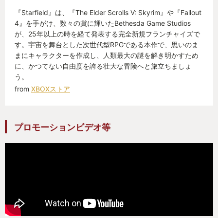
強くてニューゲームシステムと相俟って掘り下げて
『Starfield』は、『The Elder Scrolls V: Skyrim』や『Fallout
いく深みがある。
4』を手がけ、数々の賞に輝いたBethesda Game Studios
が、25年以上の時を経て発表する完全新規フランチャイズで
◯Game Pass＋premiumアップグレード
す。宇宙を舞台とした次世代型RPGである本作で、思いのま
ゲーム自体はGamepassに入っているが、Bethesda
まにキャラクターを作成し、人類最大の謎を解き明かすため
に、かつてない自由度を誇る壮大な冒険へと旅立ちましょ
になにがしか金を払わないといけない（謎の義務
う。
感）ので、アーリーアクセス付きpremiumアップグ
from
XBOXストア
レードを購入、5日前倒して9月1日から遊び始めた。
到底我慢できなかったね。
プロモーションビデオ等
そんなわけで、最高の宇宙船体験というBethesda初
の試み、バチコリにおれに突き刺さりました！最
高！
おわり