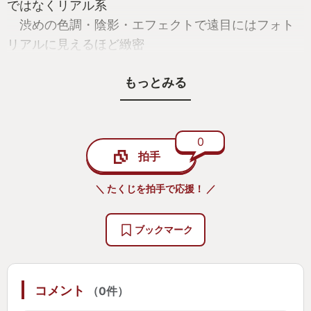
ではなくリアル系
渋めの色調・陰影・エフェクトで遠目にはフォト
リアルに見えるほど緻密
建物内の家具などの設えもバッチリちょうどよい
もっとみる
ボクセル化。最高。
◯素材で違う破壊表現
木材、金属、コンクリートなど、壊せるツールを
0
拍手
選んで破壊
薄い木造壁は大ハンマーでバカスカ破壊
＼ たくじを拍手で応援！ ／
金属トビラはガストーチ切断
コンクリートカベは爆弾もってこい！！
ブックマーク
◯犯罪巻き込まれ系ストーリー
ハチャメチャ依頼メールがドシドシ来る
コメント
（0件）
目当てのブツを掴んだら、一分以内に脱出だー