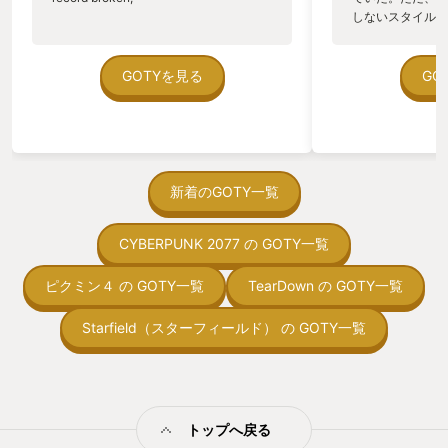
せ、希望を作り出していく、というなか
生産効率を上げる
しないスタイルだし、P
なかやり甲斐のあるお膳立てである。 シ
適所に活躍させる
のゲームいっぱい
リアスな設定ではあるが、原作ドラクエ
ンたちを生産する
ていた。 ただ、Sha
にあった堀井雄二のテキスト運びのユー
を日夜整備するこ
在を知ってから、
GOTYを見る
GO
モアが、本作にもよく受け継がれてい
ーリーアクセスと
う。気になる。ほ
る。 キャラクター音声は無く、「ポポポ
ある村の復興とい
ゃった。あぁ、セ
ポポ・・」という文字音で、悲壮感ある
う状態だが、ゲー
っている。あっ、
セリフや明るいキャラクター表現、ユー
（とりわけ工場自
がない少しだけだ
モアなどもしゃべり切る。 本家ドラクエ
の融合という意味
を始めると、覚え
ゆずりのテキスト芸で、笑ったり泣いた
に完成している。
間制限があって、
新着のGOTY一覧
り、完成度の高いドラマ表現になってい
がこれを見てほぞ
取っ付きづらいじ
る。 拠点・村復興のクラフト要素だが、
んじゃないか、と
トコンベアの配置
屋根を作る必要はなく、壁・ドアを作る
感じている。 st
CYBERPUNK 2077 の GOTY一覧
ん！このゲーム、
と部屋として成立し、家具を作ることで
Discordで開
向けか？というの
寝室になったりキッチンになったり、拠
くらい変身を残し
の印象。 しかし
ピクミン４ の GOTY一覧
TearDown の GOTY一覧
点機能が整っていく。 作りたければ屋根
年明け以降も完成
止する設定を有効
を作って立体的に完成させるのももちろ
プが非常に楽しみ
の仕組みの理解が
ん楽しいが、壁のみで建物として機能す
Starfield（スターフィールド） の GOTY一覧
※現状Steamに
満足できるまで予
るさまは、まるで初期ドラクエのよう
中。PSとXBOX
る！これにより沼
な、上から建物の中が見える街並みのよ
ミットがあるのに
うで、懐かしいしわ、楽しいわ、作るの
に勤しんでしまう
も手軽だわ、とても良い着地点である。
型のローグライト
住民からの要望と、クラフト素材集め、
トップへ戻る
をクリアしたら今
建築のサイクルがとてもバランスよく、