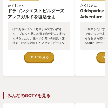
たくじ
たくじ
さん
さん
ドラゴンクエストビルダーズ
Oddsparks: 
アレフガルドを復活せよ
Adventure -
ぽこあポケモン！超楽しみですね皆さ
工場系がだいすき
ん！ ブロック状の地形で自分好みの村づ
で食いついた本作
くりをしたり、住民ポケモンの発見・交
らなおさら勢いよ
流や、わざを活かしたアクティビティな
Sparks（オッ
ど。 こんなにドラゴンクエストビルダー
生産自動化ゲーム
ズ的な面白そうなゲームなのに、おれの
クな要素を強く取
ポケモン知識がゼロなために十分に楽し
spark（以下、
GOTYを見る
GO
めないのではないか… ぐぬぬ…そうだ、
れる不思議なお供
予習だ、そうしよう！と、 ポケモンはや
復興させる資源探
らずにドラクエビルダーズとドラクエビ
のが物語導入であ
ルダーズ2を連続してプレイしてしまい
からもわかるとお
ました。 2016年 2019年にそれぞれク
緑豊かな屋外の作
リアして、とても楽しんだ作品でした
もなく、どこが工
が、今やっても横転しそうなほど面白か
向きもあるかと思
ったので、ここにきて見事GOTY受賞で
ンベアになるんだ
みんなのGOTYを見る
す。
ームを進めるにし
━━━━━━━━━━━━━━━━━━━
戦術コンベアによ
「ドラゴンクエストビルダーズ」PS4
くる。 巨木から