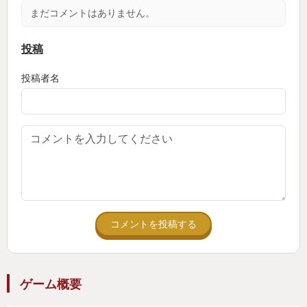
ー！
まだコメントはありません。
あらかじめ脱出経路の壁をぶち抜いておいて、華
麗に逃走がキモチイイ。
投稿
投稿者名
◯章がすすむと、これまた美しいボクセル雪景色。
ミッションはますます不穏な様相を帯び、自動小
銃を備えた警備ロボットに追いまくられながら、命
からがら奔走する場面も。
◯街はずれのアジトでは、様々な破壊道具を自由に
試せてとても気持ちよく、
それでもなんだかんだいって建設重機が最高に輝
コメントを投稿する
く破壊力を見せたりするんだ。
◯定価は4000円。そのまま買っても完全に大勝利
ゲーム概要
です！