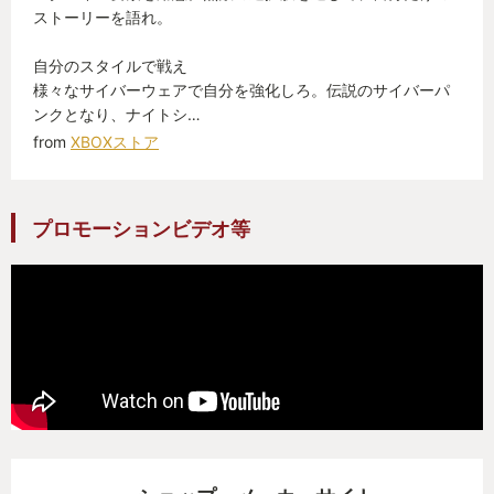
ストーリーを語れ。
インプラント山盛りでヒャッハー体験を味わうのに
も絶好のタイトルであったが、そこにさらに磨きが
自分のスタイルで戦え
かかったアップデートであった。
様々なサイバーウェアで自分を強化しろ。伝説のサイバーパ
ンクとなり、ナイトシ…
from
XBOXストア
ぼく自身はコンタクトもレーシックも怖くて絶対で
きないのだけれど。
プロモーションビデオ等
おわり