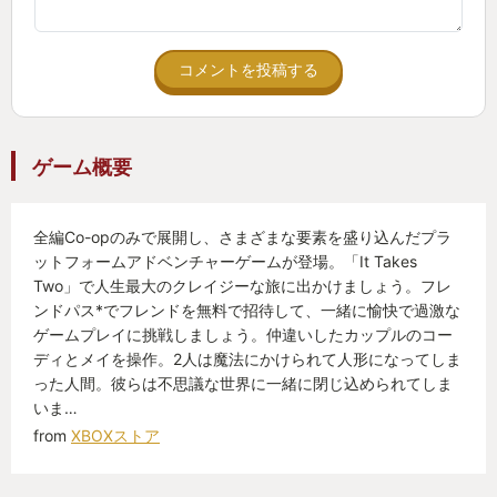
妻に楽しんでもらうためには難しいゲームはご法
度、と考えた。
コメントを投稿する
難しくて進めなかったら、そりゃ楽しくないに決ま
ってる。
ゲーム概要
そう思って、いわゆる初心者(子供)向けのゲームをい
くつか探してきて見せてみたところ、
全編Co-opのみで展開し、さまざまな要素を盛り込んだプラ
「これなら出来そう」という意見と同時に、
ットフォームアドベンチャーゲームが登場。「It Takes
「でも、2人で楽しむのだから、あなたがそこまで興
Two」で人生最大のクレイジーな旅に出かけましょう。フレ
味も無い簡単なゲームを無理して一緒にするのは違
ンドパス*でフレンドを無料で招待して、一緒に愉快で過激な
うのでは？」とも言われた。
ゲームプレイに挑戦しましょう。仲違いしたカップルのコー
ディとメイを操作。2人は魔法にかけられて人形になってしま
った人間。彼らは不思議な世界に一緒に閉じ込められてしま
うーん確かに。
いま…
from
XBOXストア
でも、ゲーム歴がそこそこ長い自分と、全くの初心
者の妻が