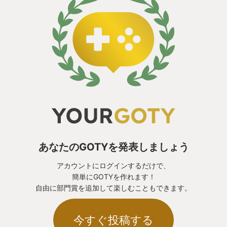
「夫婦でプレイ！みたいな空気出してるけど普通に
難しい」
「熟練度に差がある2人だと微妙かも」
という意見も散見されていたので、
初めから選択肢から外していた。
でも初めて妻の方から提案してくれたし、
まぁやってみて無理なら止めたらいいか……と思い、
結局購入。
あなたのGOTYを発表しましょう
アカウントにログインするだけで、
プレイしてみたら、やっぱり難易度が高かった。
簡単にGOTYを作れます！
自由に部門賞を追加して楽しむこともできます。
そりゃあ、普通に普段ゲームしてる人からすればな
んて事ないかもしれないけど、
今すぐ投稿する
動く床を飛び移るとか、