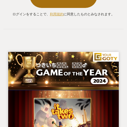
カメラ動かしながら戦闘とかみたいなのが
普通にガンガン出てくる。
ログインをすることで、
利用規約
に同意したものとみなされます。
プレイヤーの片方が不慣れなケースも多いことは予
測出来ただろうに、何を普通に歯ごたえあるゲーム
作ってんねん、と思った。
案の定、妻の操作するキャラクタはひたすら崖に向
かって走り、転落死を繰り返していた。
レビューは本当だったなぁと思って、きっとうんざ
りしているであろう妻の方を見ると……
自分の予想に反して、妻はとっても楽しんでいた。
ただ走って崖から落ちているだけなのに
「もう1回」「もう1回」と、コントローラーを握る