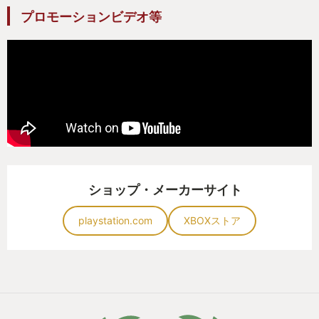
同じレベルでやれるゲームなんてあるのか……？
プロモーションビデオ等
悩みながらYoutubeでゲーム紹介を見ていたところ
に流れてきたのがこの「It takes two」というゲーム
だった。
コミカルなキャラクタ、
次々と移り変わる華やかなゲーム画面。
それらが妻の琴線に触れたようで、
ショップ・メーカーサイト
「これはやってみたいかも」
と、初めて妻から能動的な返事を貰えた。
playstation.com
XBOXストア
自分は実は既にこのゲームを知っていて、面白そう
だなとも思っていたのだが、あえて妻に提案はして
いなかった。
理由は、初心者には難しそうだったから。