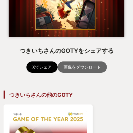
手を離さなかった。
コーヒーを淹れながら妻の転落死を眺めること15
分、
恐らく30回ほどのリトライ(小休止あり)の末、つい
に向こう岸にたどり着いていた。
つきいちさんのGOTYをシェアする
やった！！！と喜ぶ妻を見て、
Xでシェア
画像をダウンロード
自分はゲームの根幹の面白さを思い出した。
自分が初めてコントローラーを握った時。
つきいちさんの他のGOTY
泣きながら電源を切ってそれでも戻ってきた時。
その原動力は「難しくなかったから」だっただろう
か？
そんな訳が無い。