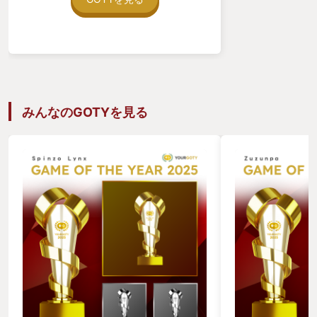
った。 私は僅かな課金をケチって
挟みながら
Nintendoオンラインに登録していなかっ
恐らく通常の三倍ほどの時間をかけてクリアした。
たせいで公式の抽選対象から弾かれ、逆
に意地になって抽選に申し込みまくり、
結果当選した。 発売日に手に入れてはし
ただただ楽しかった。
ゃいでいる中、ちょうど近い日程で友人
夫婦が近況報告しに家に来る予定があっ
10分後には変わるゲーム性、
たので、一緒にやろうと声をかけた。 友
みんなのGOTYを見る
その一つ一つの完成度。
達と集まって皆でゲーム…なんて素敵な
響きだろうか。素敵ついでに百貨店でワ
美しい景色とコミカルなキャラクタ、
インを買った。楽しむためには努力を惜
2人専用と謳うに相応しい協力性。
しまない。 しかし、人と集まってゲーム
をする時にどうしても問題になるの
が、“実力や熟練度による戦力差”であ
そして特に大きかったのは、
る。 ｢コントローラなんて久々に握った
リスポーンの速さと潔さ！
よ！｣と言う人や、そもそもゲームが日
常に存在しない人。皆が存分に楽しめ
何をやらかしてもフワッと消えてちょっと戻るだけ
て、かつ、ゲーマー側も手を抜いたりし
の仕様は、
なくて良い。 そんな都合の良いゲーム持
ってたっけな…と悩みながらホーム画面
「なにくそもう1回」を容易にしていた。
でゲーム一覧を眺めていると… いつぞや
製作者はこの2人プレイ専用ゲームを作る時
にセールで買ったきり触っていなかった
ゲームが、じっとこちらを見つめている
「簡単なゲーム」ではなく「チャレンジしたくなる