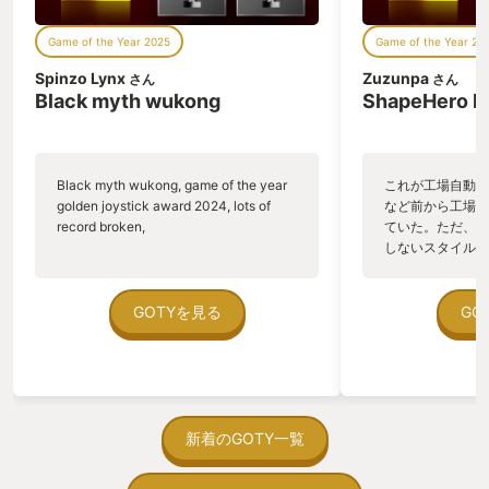
気がした。 それが今年のYourGOTY、
ゲーム」を目指したのだろうか。
｢アルパカボール オールスター｣ であ
Game of the Year 2025
Game of the Year 20
る。 --- ｢アルパカボール オールスター｣
スマッシュブラザーズDX、みたいな名
Spinzo Lynx
Zuzunpa
さん
さん
トライアンドエラーというゲームの根幹的な面白さ
前の響きをしているが、別に続編でもデ
Black myth wukong
ShapeHero F
ラックスエディションでもない。 アルパ
を2人で共有させてくれる、これは
カボール オールスター、 という名前の
「2人プレイ専用の、“面白い”ゲーム」なのだ。
ゲームなのだ。 正直、ゲームの内容も、
何に惹かれて買ったのか覚えてない。 公
Black myth wukong, game of the year
これが工場自動化
式サイトを見ると、 ｢アルパカとサッカ
--
golden joystick award 2024, lots of
など前から工場自
ーを！ この陽気でカオスな物理学的なパ
record broken,
ていた。ただ、P
ーティーゲームでトロフィーを獲得しよ
しないスタイルだし、P
う！｣ と書いてあった。何も分からん。
このゲームをプレイして以来、僕たちは夕飯後にコ
のゲームいっぱい
今物理学って言ったか？？？ 実況動画も
ていた。 ただ、Sha
上がってたが、 ｢調べずに挑んだ方がき
ーヒーを飲みながら色んなゲームをするようになっ
在を知ってから、
GOTYを見る
GO
っと面白いよ｣ と脳内の自分が囁いたの
た。
う。気になる。ほ
で、友達と集まる日まで起動せず温めて
ゃった。あぁ、セ
いた。 そして当日。 友達夫婦とご飯を
っている。あっ、
食べて、ワインを飲んで、 ついにゲーム
「面白いゲームを紹介して妻をゲーマーにしちゃう
がない少しだけだ
を起動。 ﾃｯﾃﾚｯﾃｯﾃﾃｯ、ﾋﾟｨｰｯ(笛)⤴︎⤴︎ 起動
を始めると、覚え
ぞ計画」は大成功である。
するやいなや、馬鹿みたいなジングルと
間制限があって、
新着のGOTY一覧
共にタイトルが現れる。 画面には大暴れ
取っ付きづらいじ
するアルパカたちと破裂するクラッカ
トコンベアの配置
1人のゲーマーと楽しい夜を生み出してくれたこのゲ
ー。 バックではおっさんの陽気な歌。