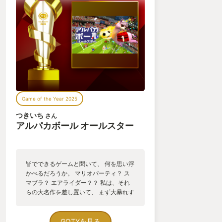
「ゲームが面白かったから」だ。
ボスを倒したかったから
かっこいいアイテムが欲しかったから
世界が平和になるのを見たかったから
Game of the Year 2025
自分は勝てない相手に挑み、
つきいち
さん
難しいパズルに悩んだのだ。
アルパカボール オールスター
妻に紹介すべきゲームは、
簡単なゲームじゃなくて、面白いゲームだったの
皆でできるゲームと聞いて、 何を思い浮
かべるだろうか。 マリオパーティ？ ス
だ。
マブラ？ エアライダー？？ 私は、それ
らの大名作を差し置いて、 まず大暴れす
るアルパカが脳裏をよぎるようになって
結局妻と自分は、何かに引っかかってはトライアン
しまった。 そんな2025年だった。 ---
ドエラーを繰り返し、たまに諦めておやつタイムを
今年はSwitch2の発売で大いに盛り上が
GOTYを見る