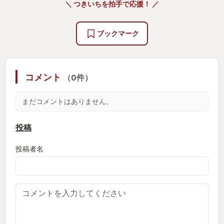
＼ つきいちを拍手で応援！ ／
妻をこっち側に引きずり込んでしまおう！
というものだった。
ブックマーク
「面白いゲームを紹介して妻をゲーマーにしちゃう
ぞ計画」の始まりである。
(声高々に発表した時、妻は何言ってんだこいつとい
コメント
（0件）
う顔をしていた)
まだコメントはありません。
妻にゲーム歴を聞いてみたところ
妻はこれまでの生涯ゲームというものに全く触れた
投稿
ことが無かったらしい。
投稿者名
試しにマリオを触ってもらったところ
「Aでジャンプだよ」と言われてボタンを探している
間に、クリボーがゆっくりとマリオを轢いていっ
た。
その時自分は、