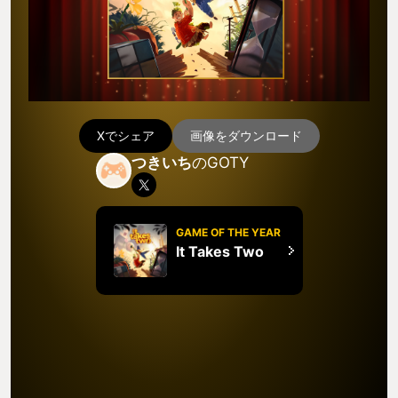
Xでシェア
画像をダウンロード
つきいち
のGOTY
GAME OF THE YEAR
It Takes Two