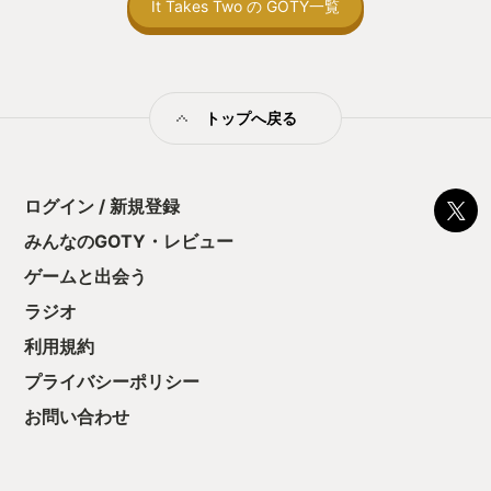
It Takes Two の GOTY一覧
ん！このゲーム、
ひと目で分かる。 バカゲーだ。 内容は
ームが、今年の私のYour GOTYだ。
向けか？というの
まだ全く分からないが、 まぁ多分サッカ
の印象。 しかし
ーをするゲームなんだろう。 どこかのボ
止する設定を有効
タンでボールをキック出来て、凝ったゲ
の仕組みの理解が
ームなら必殺技のひとつくらいあるかも
満足できるまで予
トップへ戻る
しれない。 ピンと来てない友達を尻目に
る！これにより沼
適当にボタンを押すと、すぐに試合ルー
ミットがあるのに
ル設定画面へ。 話が早い。 設定でボー
に勤しんでしまう
ルを爆弾に変えられたように見えたが、
型のローグライト
見なかったことにして進む。 チーム分け
ログイン / 新規登録
をクリアしたら今
するよう促され、いそいそと2チームに
う気持ちを揺るが
みんなのGOTY・レビュー
分かれるアルパカたち。 決定ボタン押下
後の報酬で「これ
して、ついに試合開始。 …の前に、まず
ゲームと出会う
ちゃうじゃぁん。
画面に操作説明が表示された。 あぁ良か
っと試すだけだか
った、ちゃんと説明あるんだ。 ふむふ
ラジオ
て、クリアしちゃ
む、スティックで操作ね。えーっと、シ
酬きたよ。もう寝
利用規約
ュートはどのボタンで…と確認している
・・・・・ 「ぉ
と突然 ﾋﾟｨｰｰｯ!! とホイッスルが鳴り、無
プライバシーポリシー
た、クリアまでや
情にも試合開始。 操作説明、時間制限あ
も工場自動化沼に
り(2秒ぐらい)。 訳が分からないままフ
お問い合わせ
ィールドに放り出されたアルパカたち。
我々に何をしろと言うのか。 ゲーム画面
は見下ろし型の2D形式。 一目でフィー