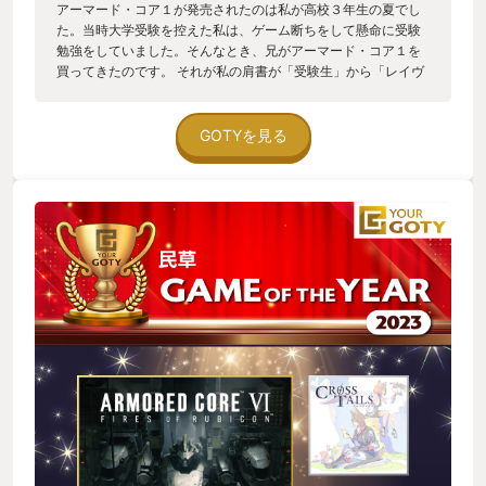
アーマード・コア１が発売されたのは私が高校３年生の夏でし
た。当時大学受験を控えた私は、ゲーム断ちをして懸命に受験
勉強をしていました。そんなとき、兄がアーマード・コア１を
買ってきたのです。 それが私の肩書が「受験生」から「レイヴ
ン（傭兵）」に変わった瞬間でした。 そして、大学受験の失敗
という大きな代償を支払いながらも、数多の戦いをくぐり抜け
てレイヴンとして成長した私は、傷を癒やすため長い眠りにつ
GOTYを見る
きます。（本当にもう勉強しないとやばい・・涙） そんなわけ
で、AC2以降はすべてスルーしてきたのですが、二十数年経ち
立派なおっさんになった私に、2023年、アーマード・コア６が
発売され、再び火をつけます。 まさにゲームのキャッチコピー
「火をつけろ、燃え残った全てに」の通り。 - ということで、
プレイを始めたAC6ですが、携帯端末のリモートプレイで遊ん
でいるせいもあるのですが、老眼で早い動きがよく見えない。
回避連打で酷使した左右の親指があっという間に疲労する。反
射能力も落ちているのか「ビービー」という警告音に反応出来
ず、大威力攻撃に直撃されまくる。数年ぶりに徹夜に近いこと
して一晩中バルテウスと戦ってそれでも勝てなかった時はかな
り絶望しました。 傭兵は衰えた。メタルギア４のスネークの気
持ちがちょっとわかった気がしました。 - そんな感じで結構辛
い思いをしつつ遊んでたんですが、それでもモチベーションを
キープさせてくれたのは、ゲームに登場する魅力的なキャラク
ターとその名言でした。 まずは主人公の「飼い主」であるウォ
ルター。強化人間である主人公621を目覚めさせて配下としたウ