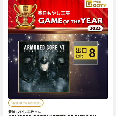
ン、友達のラスティなど、すべて想像で見た目を補うしかない
何度も負けました。しかし、再戦するうちに徐々に操作に慣
わけですが、これが逆にいい。 そのセリフと声から見た目を想
れ、ACを手足のように動かして強敵とギリギリの戦闘をする喜
像した上で、心を震わせる名台詞をバンバン出してくるから、
びを体感できました。 チャプター3あたりの操作になれた頃に
ますます想像が膨らむ。 きっとウォルターはダンディで生真面
ACのパーツバリエーションも増え、様々な組み合わせを試すと
目なおっさんだし、ミシガンは鷲鼻の白ひげだし、ラスティは
いったアーマードコアならではの魅力をこれでもかと見せつけ
清潔感のある青年に違いない。 想像が楽しい！ 紹介したキャラ
られ、完全に心に火が付いてしまいました。 さすがは10年新作
クター以外からも、男子ってこういうのが好きなんでしょ的な
が出なくても熱狂的なファンがついている理由が分かる他にな
セリフがバンバン飛び出します。 「また1匹、お前のせいで死
い作品ですね。 また、作中にキャラクターのビジュアルがない
んだぞ。ハンドラー・ウォルター･･･」 「人の話は最後まで聞
珍しい特徴があり、各キャラクターと音声通信でのやり取りも
け！ 教わらなかったのか！？」 「選ぶのはいいことだ。選ばな
新鮮で、話し方でキャラ毎の性格が分かりやすく表現されてお
い奴とは敵にも味方にもなれない」 「おっ、俺のマッドスタン
り、容姿が分からずともキャラに愛着を持てるところがすごく
プがぁーっ！？」 おっさんになっても燃えたぎるセリフだらけ
丁寧にキャラ付けされていることを感じら、ついつい感情移入
でたまらない。 - そんな感じでセリフ聞きたさや、ウォルター
してしまうような作りこみがされています。 操作性やカスタマ
から褒めてもらいたさで、高難易度ゲームではあるものの下手
イズ要素、キャラ付けといったあらゆる要素が最高に面白く、
くそ老兵の私でもなんとかクリアまで到達できました。 最後の
シリーズが初めての方にも自信を持っておすすめできる作品で
最後まで熱くさせてくれるセリフだらけで楽しい物語でした！
す。 ソロプレイですので、今から初めても乗り遅れるとか無い
もちろん、アクションゲームとしてもとても楽しかったです。
ですので未プレイの方は是非手に取ってください。
ロボットをハイスピードで思う存分操る爽快感はなかなか味わ
えないですね。高難易度ではあるもののアップデートでいい感
じに調整がされてますので、迂闊に手を出してもらっても大丈
夫だと思います。 AC7の話は聞きませんが作ってくれているん
Game of the Year 2023
でしょうか？また10年待たせるんですかね？もうちょっと早い
と嬉しいですが・・ いずれにせよ楽しみにしていたいと思いま
春日もやし工房
さん
す！ -