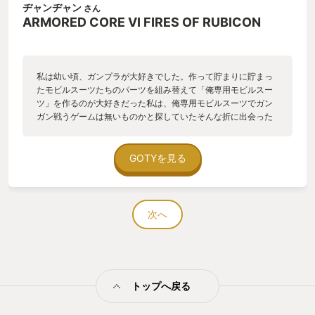
ヂャンヂャン
さん
ARMORED CORE VI FIRES OF RUBICON
私は幼い頃、ガンプラが大好きでした。作って貯まりに貯まっ
たモビルスーツたちのパーツを組み替えて「俺専用モビルスー
ツ」を作るのが大好きだった私は、俺専用モビルスーツでガン
ガン戦うゲームは無いものかと探していたそんな折に出会った
のが「アーマードコア」でした。 当時は取っつきにくい印象
のシリーズでしたが、アーマードコアシリーズ3作目「マスター
オブアリーナ」の体験版に触れる機会があり、自分の中で「こ
GOTYを見る
れだぁぁー！！」と叫んだのがきっかけでシリーズを追ってい
くことになります。 だがしかし、難しい。ぜんっぜんクリアで
きる気がしない。護衛ミッションで詰む。新作をプレイする度
に今度こそはと挑みますが、途中からこのゲームは、クリアす
次へ
るゲームじゃない。アセンブルに没頭し俺専用ACを愛でて適当
に戦って遊ぶゲーム。そんな位置づけで満足していました。そ
ういうプレイスタイルでシリーズを遊び続け、アーマード・コ
ア５から１０年・・・。満を持してアーマード・コア６が発売
されました。 よし、今度こそはクリアする！絶対する！そう意
トップへ戻る
気込んだ最初のミッション。例のヘリコプターが登場。伊達に
シリーズをプレイし続けちゃいないのさ！こういう相手にはブ