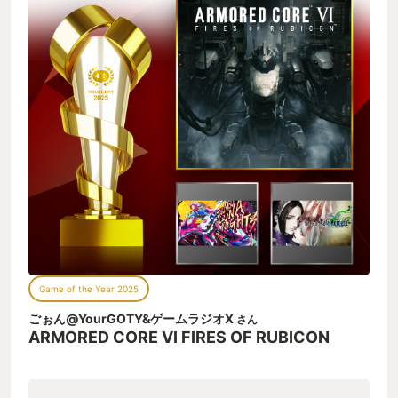
Game of the Year 2025
ごぉん@YourGOTY&ゲームラジオX
さん
ARMORED CORE VI FIRES OF RUBICON