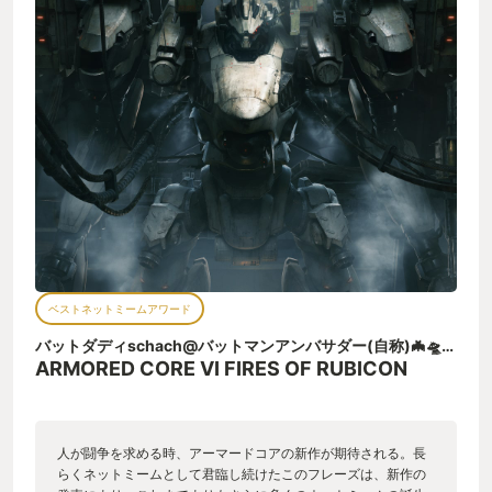
機を操作すること自体が非常に面白いのだが、それが自分で作
り上げたメカなのだから、なおのこと気分を高揚させる。 ま
た、単純な仕掛けではあるが、ボスを倒した時にスローモーシ
ョンになる演出も非常に気持ちが良い。 爽快なアクションを支
える要素として、秀逸なUIも良く機能している。 このゲームで
は、両手の武器の弾薬数/リロード状況、両肩の武器のロックオ
ン状況/リロード状況、敵の体幹ゲージ、などなど戦闘中に管理
しないといけない要素が非常に多い。このような様々な管理要
素を全てロックオンマーカーに統合して表示するようになって
いる。これが非常に画期的で、高速戦闘を行っているなかで、
敵機から目を離さず全てのゲージ管理を行うことができるの
だ。本作における1つの発明といってもよいだろう。 発売直後
は武器バランスや難易度曲線が非常にいびつであり、お世辞に
も褒められたゲームバランスではなかったのだが、発売2週間後
ごろから、武器バランスや強すぎるボスのモーション修正が進
ベストネットミームアワード
められたことも印象深い。私も含め、初期バージョンの理不尽
な難易度を乗り越えた人間は少し寂しく感じると思うが、消費
バットダディschach@バットマンアンバサダー(自称)🦇🛸💜🎖️💫
者に対しての誠実さを感じる対応であった。 ■残念だったとこ
ARMORED CORE VI FIRES OF RUBICON
ろ ストーリー全体の構成としては、非常に熱い展開も何度かあ
り、楽しめるものだった。だが、同じストーリーを3回周回さ
せ、一部だけ分岐するという見せ方が適切だったのかは疑問が
残る。正直同じミッションを3回もクリアするのはただただ面倒
人が闘争を求める時、アーマードコアの新作が期待される。長
で、プレイ時間のかさましをされているようにしか感じなかっ
らくネットミームとして君臨し続けたこのフレーズは、新作の
た。しかも、ストーリー上でのクリアでは、クリアランクが付