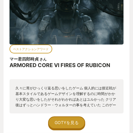
ベストアクションアワード
マー君四郎時貞
さん
ARMORED CORE VI FIRES OF RUBICON
久々に胃がひっくり返る思いをしたゲーム 個人的には接近戦が
基本スタイルであるゲームデザインを理解するのに時間がかか
り大変な思いをしたがそれがわかればあとはユルかった クリア
後はずっとハンドラー・ウォルターの事を考えていた このゲー
ムの半分はハンドラー・ウォルターの戦いでもある 貴方は彼の
意思を継いでもいいし、貴方が彼らに見せた新たな可能性を選
んでもいい はたまた･･･
GOTYを見る