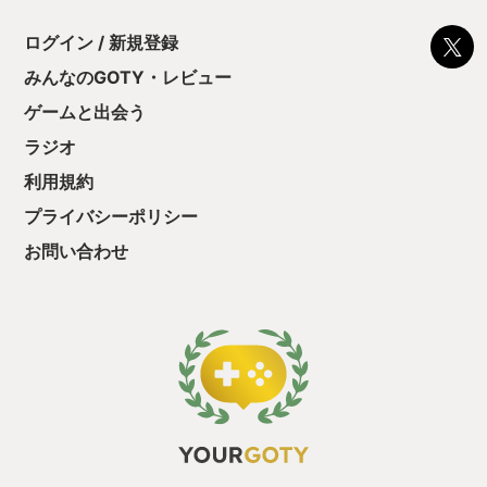
レードだぜ！フンッと鼻息を鳴らして一蹴。（リトライ数は４
周…） 楽勝だぜとその後もサクサクと進め…ついに奴が、バル
ログイン / 新規登録
テウスが我が前に立ちはだかります。その姿は正に、デンドロ
ビウムかミーティアか！ミサイルの猛襲。そして逃げても逃げ
みんなのGOTY・レビュー
ても追ってくる炎のブレード。勝てぬ！ アセンブルをいじくり
つつ何度もリトライするも撃沈。心が折れそうになったその
ゲームと出会う
時…。かつては無かったSNSから「私は8時間かかりましたよ
ラジオ
～」「がんばって下さい！」という励ましのお言葉を頂き、私
の心の炎がメラメラと・・・。 ぬおぉぉぉ・・・！俺のコント
利用規約
ローラーが真っ赤に燃えるぅ！勝利を掴めと、とどろき叫ぶ
ぅ！！背後の妻から「カチャカチャうるさい」という冷ややか
プライバシーポリシー
な声援も相まって、勇気と平常心を得た私はついにその瞬間
お問い合わせ
を！こ、これが・・・達成感っ・・・！ バルテウス撃墜時のス
ローモーションが通常よりも長く感じるほどの、アハ体験。な
んだこのゲーム。最高じゃあないですか。 その後のミッション
も、肉に次ぐ肉！とばかりにボス相次ぐドSな展開が続きました
が、バルテウス戦で得た勇気と自信が力となり、晴れてACシリ
ーズ初のシナリオ完全クリア（３周）を達成しました。 正直、
バルテウスを上回るインパクトの強敵が登場しなかったのは残
念でしたが、歴代シリーズにはなかったレベルの熱い演出と先
が気になる展開にグイグイ引き込まれたこともまたモチベーシ
ョンを高く維持できた要因でもあります。 声だけなのにあれだ
けキャラクターを魅力的に表現できていたことも驚きでした。
そりゃあエアに惚れてまうやろー。 そんなわけで私にとっては