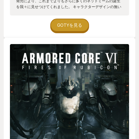
発売により、これまでよりもさらに多くのネットミームの誕生
かないので、「オールS」の達成をしようと思うと、さらにもう
を我々に見せつけてくれました。 キャラクターデザインの無い
1度全ミッションをクリアしないといけない。 また、全体的に
キャラクターの可視化(幻覚)、企業オリジナルのゆるキャラ(幻
説明が少なく、特に1週目でのストーリーの理解が難しい。その
覚)や、イメージガール(幻覚)、企業のCM映像まで作られる始
ため、ストーリー自体の求心力のなさから、プレイをやめてし
末。SNSの発達によりゲームはその枠組みを大きく外れ、新た
GOTYを見る
まう人もいるだろうと感じた。個人的に2~3週目からストーリ
な世界の誕生を目の当たりにしました。 それもこれもフロムソ
ーは面白くなったし、最後のエンディングでは感動して拍手を
フトウェアの作品へのこだわりが産み出したものだと感じまし
してしまった。 ■総評 ストーリーテリングの手法や、発売直後
た。ゲーム内外両方とも、非常に楽しい時間を過ごしました。
のバランスなど、一部不満はあったものの、3Dアクションゲー
今後の作品の発展に期待します。
ムとしての面白さは一品であり、傑作だと思います。 大好きな
ゲームです