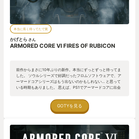
本当に長く待ってたで賞
かげとら
さん
ARMORED CORE VI FIRES OF RUBICON
前作からまさに10年ぶりの新作。本当にずっとずっと待ってま
した。 ソウルシリーズで好調だったフロムソフトウェアで、ア
ーマードコアシリーズはもう出ないのかもしれない… と思って
いる時期もありました。 思えば、PS1でアーマードコアに出会
ってからは、アーマードコアのために新機種を買うというゲー
マー人生だったで、ここ10年は何か物足りない。という日々で
したが、発売されてからは、もう水を得た魚。もう一心不乱に
GOTYを見る
遊んでいました。 今までのアーマードコアっぽさを残しながら
も、ソウルシリーズっぽさも兼ね備えた、今のフロムソフトウ
ェアをまさに表した代表的な一作になったと思います。 今まで
のアーマードコアでは弱かった、キャラクター性、ストーリー
性もかなり強化され、X界隈ではおそらく製作陣も想像もしなか