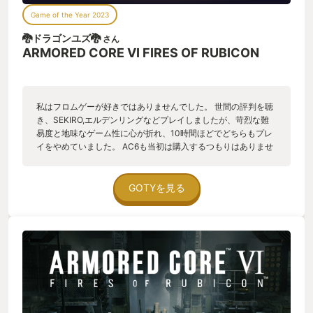
Game of the Year 2023
🐉ドラゴンユズ🐉
さん
ARMORED CORE VI FIRES OF RUBICON
私はフロムゲーが好きではありませんでした。 世間の評判を聴
き、SEKIRO,エルデンリングなどプレイしましたが、苛烈な難
易度と地味なゲーム性に心が折れ、10時間ほどでどちらもプレ
イをやめていました。 AC6も当初は購入するつもりはありませ
んでした。 そもそもACシリーズをプレイしたことはなく、本作
の発売日がStarfield発売日の直前だったこともあり、購入する
つもりは全くなかったのです。 しかし、発売数日前からのACフ
GOTYを見る
ァンの友人やSNSの異様な盛り上がりにつられてしまい、結局
steamで予約購入し、エルデンリングの二の舞だなと思いつ
つ、発売当日にプレイを始めました。 その結果、本作は人生で
プレイしたアクションゲームの中でもトップクラスに大好きな
作品になりました。 ■良かったところ 本作の素晴らしいところ
は、アクションゲームにおいて最も大事な"爽快さ"が極まって
いることである。コントローラーの操作レイアウトは非常にコ
ンパクトにまとまっており、少し慣れると高速な戦闘アクショ
ンを、意のままに、手に吸い付くような感覚で操れるのだ。自