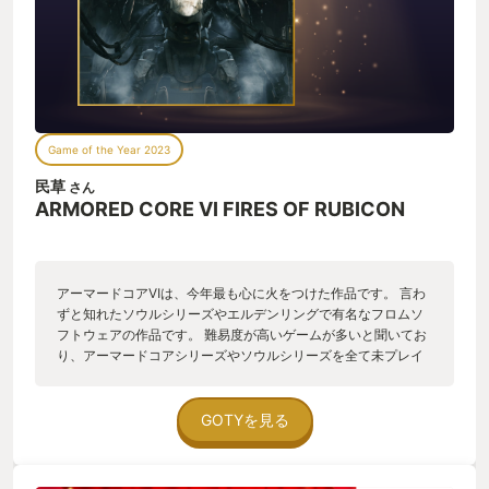
ォルターは、その後ずっと主人公に命令を出す立場で物語が進
みます。 ウォルターは、はじめは厳しい態度で主人公に命令を
出していたのですが、長く共に戦ううちに主人公に対して敬意
と愛情を示してくれるようになります。 「駄犬呼ばわりは止め
てもらおう。旧世代型にも尊厳はある」これは主人公の悪口を
言うビジネス相手にチクリという一言です。ウォルターを戦友
として認識した最初の瞬間でした。 その後「戻って休め、
Game of the Year 2023
621」など、こちらを気遣って尊重してくれる言動が見られるよ
うになります。 最終的には彼のためならどんな戦場でも行け
民草
さん
る、そんな気にさせてくれる戦友となりました。 また、レッド
ARMORED CORE VI FIRES OF RUBICON
ガン部隊のミシガン総長も好きでした。とてつもない口の悪さ
の裏に隠された部下への思いやりが漢らしさを感じます。 「役
立たずも役立たずなりに役立つことが証明された。遠足はここ
までだ！」 あとは、忘れてはいけないのは、自称戦友ラステ
アーマードコアⅥは、今年最も心に火をつけた作品です。 言わ
ィ。 正直なところ、あんまり戦友感を感じていないのですが
ずと知れたソウルシリーズやエルデンリングで有名なフロムソ
（肝心な時にいなくなったりするし、そもそも弱いし）、でも
フトウェアの作品です。 難易度が高いゲームが多いと聞いてお
主人公に好意を持ってくれている様子。何度も戦友と呼ばれて
り、アーマードコアシリーズやソウルシリーズを全て未プレイ
いる間にちょっと好きになってしまいます。 「流石だな･･･ 戦
の自分が楽しめるか不安があったのですが、試しにプレイして
友、君ならやってくれると思っていた」 - ここまで色々なキャ
みれば、難易度以上に多くの魅力が詰まった素晴らしい作品で
ラを紹介してきましたが、実はキャラクターの見た目というの
した。 本ゲームは3次元の高速戦闘が特徴にあり、初めは操作
GOTYを見る
は、全キャラ一切公開されていません。ゲーム中では「人間」
が難しい部分もありますが、プレイ中に相手の猛攻を回避して
は一切描画されず、最初から最期まで敵味方の「機体」だけし
反撃を決められた瞬間の爽快感が一度味わうと夢中になるほど
か見えないのです。 というわけで戦友ウォルターや総長ミシガ
の魅力があります。 初心者の私もチャプター1の様々なボスに