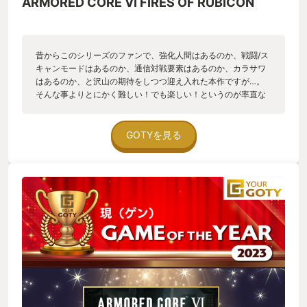
ARMORED CORE VI FIRES OF RUBICON
昔からこのシリーズのファンで、強化人間はあるのか、戦闘/ス
キャンモードはあるのか、通信対戦要素はあるのか、カラサワ
はあるのか、と沢山の期待をしつつ迎え入れた本作ですが…。
そんな事よりとにかく難しい！でも楽しい！というのが率直な
感想でした。 過去作は他の人とかぶりたくないというこだわり
アセンブルをしてましたが、あまり恵まれたパーツに出会え
ず、辛酸を舐めておりました…。 今作はマイナー武器に光が当
GOTYを見る
たって、アセンブルのバリエーションが増えたように感じま
す。 例えば5では微妙なハンドガンとパイルバンカーという組
合せでも、今作ではしっかりと戦える装備になってたりで、全
パーツが生きる良バランスのゲームだと思いました。 またセー
ブデータを消して、もう一度やろうと思う素晴らしいゲームで
す。 次はどんなアセンブルにしようかなー。