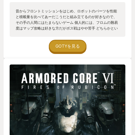
昔からフロントミッションをはじめ、ロボットのパーツを性能
と積載量を比べてあーだこうだと組み立てるのが好きなので、
その手の人間にはたまらないゲーム 個人的には、フロムの難易
度はマップ攻略は好きな方だがボス戦はやや苦手 どちらかとい
えば、サクサククリアできちゃう俺強ええええがしたい、しか
しステータスをあげて倒すのは好きじゃないというジレンマに
毎回悩まされる 武器のレベルをあげればある程度はサクサクだ
GOTYを見る
がわたしのプレイヤースキルには限界がある そして、今作には
武器のレベルを上げるシステムがなく強武器を積むにも重量・
EN制限があり難しい 逆にその制限のなかでいかにテクニックを
磨いてクリアするかを楽しめる人間には最高なゲームであろう
わたしは早々にクリア解説動画に頼った笑 さて、ながながと話
したがわたしがこのゲームに感じる魅力は他のフロムゲー同様
にゲーム内に散りばめられているtipsやアイテム説明文などから
自分勝手に考察できる部分だ アクションも楽しいがちょっとで
もストーリーを読み取ろうとしたなら、あなたもすでに立派な
フロム脳への一歩を踏み出している…