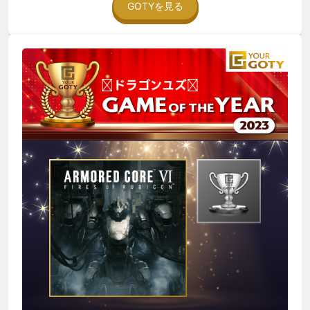
ていること」です。 従来作では動きが重かったり、ブーストす
GOTYを見る
るとオーバーヒートしたりというものがありましたが、今作で
はエネルギー切れこそはあるものの、戦場を自在に自機で自由
自在に飛び回れるということが大きな魅力の一つであると思い
ます。 2つ目は「無駄なパーツが少ないこと」です。 今回はパ
ーツカテゴリが初代と同じ構成であるため、やりたいことがと
てもはっきりさせやすいことが親切なポイントであります。 ま
た、いわゆる「産廃」と呼ばれる使い道に困るパーツもそこま
でなく、扱いづらさがあれど全く役に立たないというものが少
ないのもゲームの楽しさとしてはありがたいものです。 序盤の
不自由さとして、買えるパーツが少ないところがありました
が、ある強いボスを倒すための答えに導きやすいというところ
がとても親切だと感じています。 3つ目は「個性の強いキャラ
クターたち」です。 今作はアリーナにいるキャラ全てがストー
リーで遭遇し、戦うことになるというのが従来作にないポイン
トの一つです。 保護者のように寄り添うウォルター、ヒーロー
としても最高にかっこいいラスティ、ライバルとして心に残る
イグアス、1人だけ世界観の違うブルートゥ。 本編だけでも濃
いキャラが多い事でプレイ中はずっとルビコンに心がありまし
た。 また、フロムファンならではの物語の広げ方も今回は祭り
でした。 今回一通りクリアするだけでも相当な満足感がありま
すが、もっと戦いたいというのが正直な欲求です。 是非DLCが
あるなら希望致します。