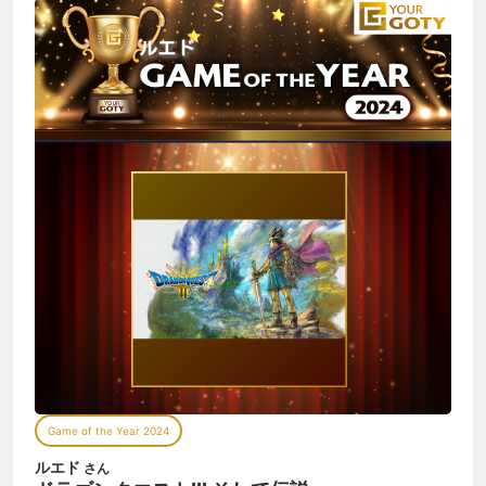
界を股にかけ大冒険したドラクエ３リメイク版を、私の
それを助けてくれるところがありがたい。 新職業も救済があっ
yourGOTY2025に選びます。 忘れてしまっていた沢山の事を思
たと思うので、そこもあの当時にクリアできない人をすくいあ
い出させてくれて、本当にありがとうございました。 子どもの
げてくれたように思えている。 だからこそもっと遊べるように
頃の私も、今の私も大満足の作品でした。
も思える。 キャラメイクも見た目変更が出来ているので、コス
プレを嗜む自分にもいい刺激になる。 シナリオについても、よ
く言われる王様の本来の働き、父オルテガのたどった道筋、ラ
ストの伏線 またあの世界を楽しむ要素でもある。 25年の1・2
リメイクも楽しみになる一作でした
Game of the Year 2024
ルエド
さん