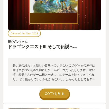
つか挙げてみます。 映像面の良かった所としては、まずはダン
ジョン。 キャラが松明を持っている様に描いてあり、自分の回
りは明るく、遠くは少し暗く表現されています。 松明の明かり
を頼りに進むダンジョンは臨場感があり、冒険の解像度を上げ
てくれました。 次に、戦闘画面。 味方側は、コマンド選択中に
背中のみを表示するだけ。 味方がアニメーションしても、それ
は見ごたえがあって面白かったとは思いますが、敵のアニメー
Game of the Year 2024
ションだけにすることで、テンポ良くバトルする事が出来まし
た。 そして細かい所だけど凄く気に入ったのは、町やダンジョ
現(ゲン)
さん
ンの外観がキチンと描いてある事。 シャンパーニの塔にたどり
ドラゴンクエストIII そして伝説へ…
着いた時、ファミコン版の内部マップや構造を思い出し、納得
の外観に感動しました。 遊び易さもリメイクしてあります。 難
易度設定で、戦闘不能にならない様に出来る様にしたのは英断
だったと思います。 冒険は進めたいケド、レベル上げしてる時
長い旅の終わりと新しい冒険へのいざない このゲームの原作は
間なんて無いよ！って人は助かったと思います。 地味な事では
実は生まれて初めて触れたゲームの一つだったりします。 幼い
あるけれど、ルーラの移動先を、施設の中か外かを選べる所
頃、叔父さんがゲーム機と一緒にこのゲームを持ってきてくれ
も、小さなストレスが無くなってて良かった点です。 書き足さ
た。 どう動かしていいかわからないし、分かったとしてもデー
れたシナリオも最高でした。 旅立ちの日、息子を起こす母と祖
タが消えた。 年月が経ち、リメイクにも触れたが、就職や他の
父の会話。 物語の途中で、再び息子を送り出す母の苦悩。 行く
趣味でクリアしないまま過ぎていった。 今回のリメイクでやっ
先々で、父オルテガの物語を聞きながら旅を進め、そして父と
とクリアできたのだから一つの長い旅に区切りがついたなと思
GOTYを見る
の再会…。 父の愛、母の愛を噛み締めながら、涙を拭いてプレ
っている。 ゲーム本編の良かったところは難易度調整ができて
イしました。 そして、大魔王を倒した後のエピローグは１＆２
おり、自分のようにあの時クリアできなかったプレイヤーに向
の期待を非常に高めてくれました。 幼い頃の思い出と共に、世
けられたもののように思えてる。 仕事の合間にのんびり遊ぶ、