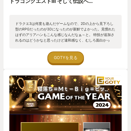
ドラゴンクエストIII そして伝説へ…
ドラクエ3は何度も遊んだゲームなので、2Dの上から見下ろし
型のRPGだったのが3Dになったのが新鮮でよかった。見慣れた
はずのアリアハンもこんな感じなんだなぁ～と。 特技が追加さ
れるのはどうかなと思ったけど違和感なく、むしろ面白かっ
た。 ストーリーもいろいろ補完されていたり追加ボスがいたり
エンディングのアレだったり驚きも多かった。 隠しダンジョン
の一部に思うところありだったけど、知恵と工夫で攻略できた
GOTYを見る
し普段やらない立ち回りで面白かった。 あととりあえずまもの
つかいめっちゃ強かった。