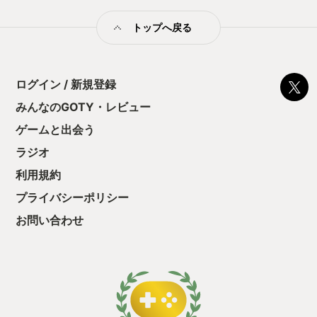
的状況を勇者や英雄が打破する物語が大好きで、事件を解決し
た後に画面が暗転して「そして夜が明けた」と表示されて画面
トップへ戻る
が切り替わるのは明るい未来を思わせる素敵なワード（演
出？）だと思います。 多分、類義語は、ワンピースの「宴だ
ー！！」だと思います。
ログイン / 新規登録
みんなのGOTY・レビュー
ゲームと出会う
ラジオ
利用規約
プライバシーポリシー
お問い合わせ