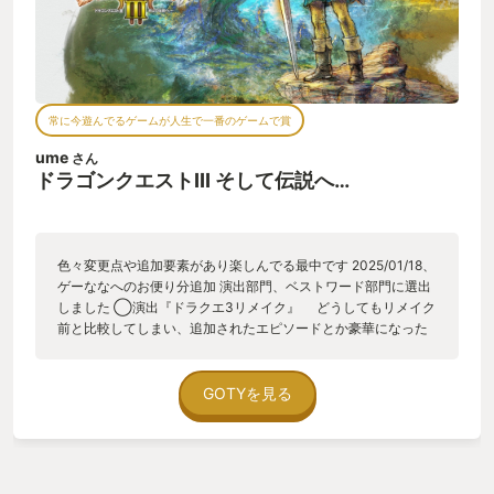
せて貰おうと思います。
常に今遊んでるゲームが人生で一番のゲームで賞
ume
さん
ドラゴンクエストIII そして伝説へ…
色々変更点や追加要素があり楽しんでる最中です 2025/01/18、
ゲーななへのお便り分追加 演出部門、ベストワード部門に選出
しました ◯演出『ドラクエ3リメイク』 どうしてもリメイク
前と比較してしまい、追加されたエピソードとか豪華になった
表現方法とかに驚いたり感心する事が多く、演出を意識して観
る場面が多かったので、ドラクエ3リメイクとしました。 ◯ベ
ストワード『そして 夜が明けた！（ドラクエ3）』 ドラク
GOTYを見る
エで以前から好きなワードで、リメイクされても健在だったの
でコレを選択。「明けない夜はない」は、下を向いた民衆に希
望を捨てるなと励ます言葉だけど、ゲームではいつ明けるとも
知れない絶望的な状況が続いてることが多いです。そんな絶望