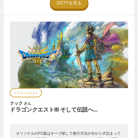
すが、ルックス、職業、ボイスを選んで性格はランダム。凄く
GOTYを見る
ちょうどいい！最近はめちゃくちゃキャラクリでいじれるとこ
ろがあって、時間は掛けるけど結局妥協してしまう、、、なの
で何人も作ってしまいましたｗ ＨＤ２Ｄになってリメイクされ
たので、背景が美しい、アリアハンの王様に遭いに行く道中の
鳥が飛んでいく描写とか、フィールドの時間経過で夕日が海に
反射している感じ、かなり好き。 ボリューム的にもちょうどよ
かった気がする、でも小さなメダルはエンドコンテンツ
感、、、 ちょっと残念だったのが、勇者が終盤にはあまり役に
立たないこと、、、俺TUEEEEしたかった １＆２がリメイクさ
れるようなので、続けてやりたいと思います。 食べず嫌いだっ
たんだと思うが、ファイナルファンタジー派も楽しめたドラゴ
ンクエストでした。
ドラゴンクエスト
クック
さん
ドラゴンクエストIII そして伝説へ…
オリジナルのFC版はオーブ探しで進行方法が分からず詰まって