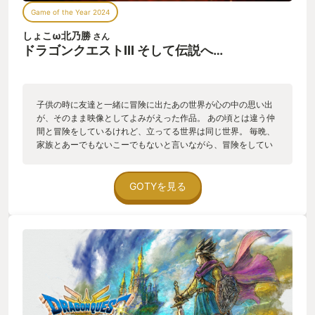
プレイすればするほど、自分にとっていかにドラゴンクエスト3
Game of the Year 2024
というゲームが特別な存在だったのかを再確認しています。
「めいれいさせろ」を使わない！をマイルールとしてスタート
しょこω北乃勝
さん
し、現実でもゲーム内でも予測出来ない行動を取る息子に手を
ドラゴンクエストIII そして伝説へ…
焼きながらなんとか冒険を進めました。 育児をしながらという
こともあり、昔のように一日中ゲーム！というわけにはいきま
せんが、ゆっくりじっくり、お酒を飲みながら夜な夜なプレ
イ。そして12月に入りなんとか魔王バラモスへ。 緊迫した戦
子供の時に友達と一緒に冒険に出たあの世界が心の中の思い出
い。「パバとママが補助するから、息子たちよ攻めなさい！」
が、そのまま映像としてよみがえった作品。 あの頃とは違う仲
と息子二人をアタッカーにしていましたが、バトル中盤と終盤
間と冒険をしているけれど、立ってる世界は同じ世界。 毎晩、
にまさかのバシルーラ（戦闘からメンバーを強制離脱させる呪
家族とあーでもないこーでもないと言いながら、冒険をしてい
文）・・・。思いがけない息子の戦闘離脱に爆笑。 最後は夫婦
ます。 ファミコンの時代は父オルテガの足跡が良くわからなか
の絆を試される形で、自分のはやぶさ斬りと妻のベホイムによ
ったけど、今作は父の背中が父の足跡が良くわかる作品になっ
りなんとかバラモスを倒すことができました。そして戦いが終
ていて、母や祖父とのやりとりもすごく暖かった。 グラフィッ
GOTYを見る
わると走って戻ってくる息子たち。 きっと終わるまで隠れてい
クはさすがはスクエニ。思い出補正の延長のようなグラフィッ
たんだろうと脳内補正しました。 今は大魔王ゾーマ討伐を目指
クで、ダンジョンの狭い道や、水の清らかさがとても印象的で
し、一家で旅を続けています。 個人的な今のベストエピソード
した。 BGMは申し分なく、すぎやまこういち先生の音楽のごち
は、オルテガの兜をもって我が家に泊まった時の母親とのイベ
そうを沢山いただきました。 若い人にも刺さって、次世代に残
ントです。母親がオルテガとの思い出を語る小さな追加エピソ
してほしいこの作品でした。
ードですが、制作陣のドラクエ愛、古参ファンへのお楽しみ要
素的なものを感じてとても好きなイベントでした。 まだまだや
り込み要素はできていませんが、間違いなく今年自分の生活に1
番彩りを与えてくれたゲームということで、GOTYに選ばせて
頂きました。来年の1・2も含め、ロト3部作、死ぬほど楽しま