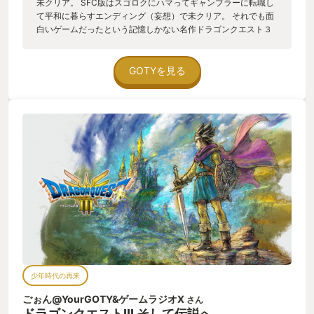
未クリア。 SFC版はスゴロクにハマってギャンブラーに転職し
て平和に暮らすエンディング（妄想）で未クリア。 それでも面
白いゲームだったという記憶しかない名作ドラゴンクエスト３
を遂にクリアしました！ オーブをそろえてからのストーリーは
初見で、友人にさらっとネタバレ食らったりしながらも最後ま
で楽しめるストーリでした。 今回はオルテガがどんな旅をして
GOTYを見る
いたのかテキストだけじゃなくて回想シーンも沢山用意されて
おり、ぐっと深堀りされていたんじゃないでしょうか。 リメイ
クってオリジナルの深堀りがあると嬉しいですよね。ありがた
い！ 息子がやっと２学期の期末試験を終えたので、初ドラクエ
をプレイさせたいと思います。 あれ？今度は私がオルテ
ガ！？ 青い自転車用ヘルメットでもクリスマスプレゼントし
ようかな。
少年時代の再来
ごぉん@YourGOTY&ゲームラジオX
さん
ドラゴンクエストIII そして伝説へ…