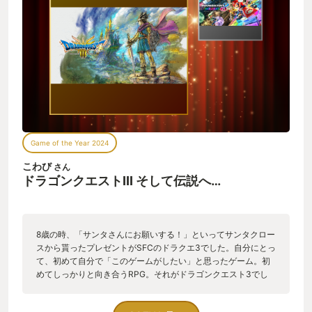
で、毎日LINEグループに飛んでくるネタバレトークを回避すべ
く必死にプレイすることになりました。ちょっとでも遅れると
進行報告と一緒にネタバレが雨あられと飛んできます。 止まれ
ない・・！ 止まったらヤラれる・・！ おかげさまで一気にプレ
イを進めてクリアまで到達しました。ゲームを遊んでて最初か
ら最後まで一度も他のゲームに浮気せずにクリアしたのって、
何年ぶりだろう‥ ドラクエ3はおっさんを少年に戻してくれる素
晴らしいゲームでした。 あ、ゲームとしての評価の話を忘れて
ましたが、ゲーム自体もちろん楽しかったですよ！ 音楽流れる
たびに感動しちゃってなかなか進みませんね！
Game of the Year 2024
こわび
さん
ドラゴンクエストIII そして伝説へ…
8歳の時、「サンタさんにお願いする！」といってサンタクロー
スから貰ったプレゼントがSFCのドラクエ3でした。自分にとっ
て、初めて自分で「このゲームがしたい」と思ったゲーム。初
めてしっかりと向き合うRPG。それがドラゴンクエスト3でし
た。 毎日学校の友達とどこまで進んだか話したり、内緒で仲間
の名前に好きな女の子の名前をつけたり、謎が解けず行き詰ま