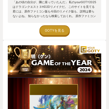
「あの頃の自分が、隣に座っていたんだ」 私のyourGOTY2025
はドラゴンクエスト３HD2Dリメイクだ。 このサイトを見てる
君には、原作ファミコン版も今回のリメイク版も、説明は要ら
ないよね。 知らなかったなら検索しておくれ。 原作ファミコン
版を遊んでいたのは、私が小学生低学年の頃。 兄のぼうけんの
しょを消してしまって、しこたま怒られたのは一生忘れられな
い。 兄よゴメン。不幸な事故だったんだ。 だけどね、この素晴
GOTYを見る
らしいリメイク版ドラクエ３を遊んでいて思い出したんだ！ 当
時、パーティのメンバーは身の回りの人の名前を付けるのが主
流だった。 兄のパーティの戦士には私の名前。 私がバシルーラ
で飛ばされても迎えに行くことなく、そのまま冒険を続けてい
た兄を隣で見ていたら、仲間外れにされた様に感じて泣いてし
まって、兄の部屋からつまみ出された事を思い出したり。 友だ
ちと一緒に幽霊船さがしをしてて、やっと見つけたケド怖くて
少ししか探索出来なかった事を思い出したり。 隣の兄ちゃん
が、私が歌っていると敵のエンカウント率が下がる気がすると
言って、２人で歌いながらネクロゴンドを抜けた事を思い出し
たり。 こんな小さくて下らない思い出たちを、たくさん思い出
しながらプレイした本作。 気がついたら、あの頃の自分が隣に
座ってたんだ。 兄も、隣の兄ちゃんも、友だちも。 みんなで画
面を覗いてたんだ。 楽しいね、ドラクエ面白いねって。 思い出
話はこれくらいにします。 今作をプレイして、あの頃にタイム
スリップ出来たのは、原作を大切にしつつ、遊び易くリメイク
されているからだと思います。 リメイク版の良かった点をいく