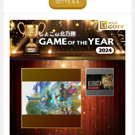
ったり、ヤマタノオロチが強くて何度も全滅したり。時には冒
GOTYを見る
険の書が消えて絶望したりと、自分のゲーム感、人生観全ての
根源にドラゴンクエスト3があると言っても過言ではありませ
ん。色々な人の話を聞きそれをまとめるという作業は、今も仕
事に活きています。 今年の6月に発売日が発表され、発売まで
の数ヶ月、情報は見たいけどゲーム画面は自分がプレイする時
にみたい！とできる限り情報を遮断しました。そんな中でパー
ティをどうしようか、など昔の記憶を頼りに考え、発売日を毎
日毎日楽しみにしていました。そのゲームの事を考えている時
間もプレイ時間に含むなら、間違いなく今年一番プレイした
（考えた）ゲームです。 そしてついに発売しSwitch版のドラゴ
ンクエスト3が自分の手元へ。 まずパッケージを裏返すとSFC
版のパッケージになることを知り涙。すぐに裏返しました。笑
性格診断は昔と同じロマンチストになり思わず笑ってしまいま
した。その後、「起きなさい」とボイス付きでストーリーが始
まったことにまた涙。購入から開始数分で2度も涙する涙腺の弱
さに20数年の時を感じました。 以前は自分、友人（戦士）、友
人（武闘家）、好きな女子（魔法使いor僧侶）で冒険していま
したが、36歳になった自分は自分、妻（商人）、長男（盗
賊）、次男（魔物使い）のパーティで冒険へ。アリアハンを歩
く一歩一歩は全てが懐かしく、そして新鮮でした。変わらない
セリフにニヤリとしたり、追加されたオルテガの回想に涙した
り。SFCではボスがいなかったダンジョンに突然ボスが現れ全
滅したり、新たなドラクエ3を毎日満喫しています。 そして、