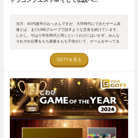
当方、40代後半のおっさんですが、大学時代にできたゲーム友
達とは、まだLINEグループで話すような交友を続けています。
しかし、やはり学生時代と同じというわけにはいかず、みんな
それぞれ仕事をもち家庭をもち子供がいて、ゲームをやってる
人もいれば、やめてしまった人もいる。 普段のLINEグループで
はそんなおっさんたちのおっさんな会話で溢れています。 それ
がこのゲームの発売と同時に様相が変わります。 「アリアハン
GOTYを見る
超えた」 「ピラミッドがぬるいぞ」 「遊び人、マジで役に立た
ない」 などなど、我々が小学校で話していような会話がLINEグ
ループで飛び交います。 最初のドラクエ３が発売された時、
我々は小学生だったのですが、あの時の会話が30年経ってまた
できるとは思いませんでした。 おっさんたちが子どもに戻っ
て、子供の頃と同じ会話をしているのが、楽しくて仕方がな
い。 歳を忘れてしまいます。 ただ、一点だけ問題が。 このお
っさんたちはほぼ全員オリジナル版をクリア済みです。中ボス
もラスボスも知っているのは当然で、ストーリーや隠し要素な
ど、ありとあらゆる要素をみんな知ってます。 その中で子供の
頃から根性なしの私は、ただ一人、オリジナルをクリアしてな
い人間です。だって、セーブデータ消えたんだもの、仕方ない
じゃない。 （といっても８割くらいはプレイ済み） ということ