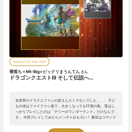
Game of the Year 2024
寝落ち＝Mt-Big=ビックリまうんてん
さん
ドラゴンクエストIII そして伝説へ…
全世界のドラクエファンの皆さんスミマセンでした、、、 子ど
もの頃はファイファン派で、大きくなってもFF派の私、実はし
っかりプレイしたのは「テリーのワンダーランド」だけなんで
す。 今回プレイしてみたらメッチャおもろい！ 最近はコマンド
式のRPGから離れていたせいもあるかもですが、RPGってコレ
だよネ感がビンビン！ ルイーダの酒場での仲間のキャラクリで