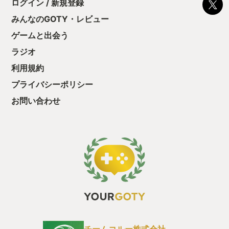
ログイン / 新規登録
で、現実だとこんなものだよねぇ。世界の理解度は主人公たち
一番深かったと思うしぃ。といった感じで±の賛否両論。 フレ
みんなのGOTY・レビュー
ーバーテキストで大陸の外の世界の話もあったけど、そこが全
くストーリーに絡んでこなかったからかなぁ。これまでのＦＦ
ゲームと出会う
は全世界を巡って、なんやかんや色々あってコレが俺たちの解
ラジオ
決策だ！ってデカいことを成し遂げるストーリーだったけど、
今作は世界の一部だけで俺たちの解決策！をやられたからかな
利用規約
ぁ。ブツブツ・・・
プライバシーポリシー
お問い合わせ
チームコルー株式会社