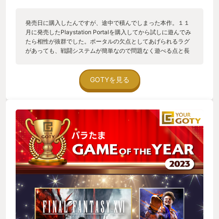
発売日に購入したんですが、途中で積んでしまった本作。１１
月に発売したPlaystation Portalを購入してから試しに遊んでみ
たら相性が抜群でした。ポータルの欠点としてあげられるラグ
があっても、戦闘システムが簡単なので問題なく遊べる点と長
いカットシーンでもテレビを見るより携帯機ならそこまで疲労
感もなく、手軽に始められることでクリアまで、正確にいうと
クリア前のサブクエ地獄まで導いてくれました。ここまでポー
GOTYを見る
タルとの相性が良いだけで褒めていないように見受けられます
が、あと１日あればクリアまでいけるので本作の感想はいず
れ・・・・・・・。