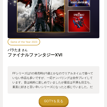
Game of the Year 2023
パラたま
さん
ファイナルファンタジーXVI
FFシリーズは1の発売時が1歳とかなのでリアルタイムで遊べて
いない作品も多いですが、一応ナンバリングは全作プレイして
います。昔は純粋に楽しめていましたが最近は不満も目立ち、
素直に好きと言い辛いシリーズになったと感じていました。だ
けどFF16をプレイしたとき、本当に昔のような純粋な気持ちで
FFを楽しむことが出来ていることに気付き、私のFF愛が救われ
たなぁと感じました。 美麗なグラフィックで描かれるストーリ
GOTYを見る
ー主導の作りは、所謂ムービーゲーと言われる"見ているだ