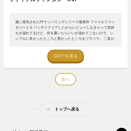
遂に発売されたFFナンバリングシリーズ最新作 ファイルファン
タジー１６ バッチリクリアしたからレビューしなきゃって気持
ちが溢れてるけど、何を書いたらいいか溢れてこないので、シ
ンプルに良かったところと悪かったところをツラツラ。 〇良か
ったところ ・BGM 勘違いかもしれないけど、過去作のBGM
をアレンジした曲が多用されてたような。エモかったです。 ・
ビジュアル 文句なし。フォトモードも完備で、ド派手な技を
GOTYを見る
繰り出しているシーンでフォトモードに入ったら、好きな画角
をグリグリ探してパシャリ。ご満悦。 ・戦闘 コマンド式じゃ
なくてアクションになったことで上手くできるかな？と思って
いたけど、ビギナー向け救済アクセサリーのお陰で、俺ツエー
次へ
ができました。それがスタイリッシュだからカッコよく立ち回
れて気持ちいい！ 〇悪かったところ ・日本語対応 英語準拠で
動くキャラクターの口の動きと日本語ボイスが一致しないの
で、他のすべてがリアルにできている分、余計に違和感が強
く、終始気になってしまった。 ・世界の広さ コンテンツの量
トップへ戻る
から適切な広さなんだけど、わりとこじんまり。 〇賛否両論 ・
ストーリー 影響度が全世界なのに１組織の大活躍で成し遂げ
てしまうのでちょっと違和感。でも遂行しようとする気持ちも
わかるし、逆に１組織が全世界を理解するのは無理があるの