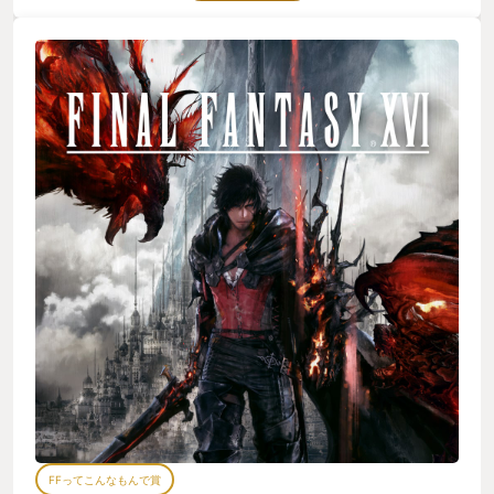
け"な面もありますが、昔のFF(ひいてはスクエニ)が得意として
いたことを正当進化させた形になっているんじゃないかなと感
じました。シナリオは王道で分かりやすく、クリスタルと召喚
獣をメインに据えた正にFF！と言った世界観に序盤からしっか
りと入り込むことが出来ます。大人向けな海外ドラマのような
重厚さがありつつも、仮面ライダーやガンダムのような熱血漢
も感じるお約束な展開に子供心がくすぐられる場面も。物語を
動かすキャラクター達も皆魅力的に描かれており、主人公のク
ライヴは見た目が良いのは勿論、たくさんの人の想いを背負っ
て戦い抜く生きざまを見てシリーズ1好きなキャラクターにもな
りました。ジルも芯の強さを持ちながらしっかりとヒロインだ
し、ジョシュアもディオンもガブもみんな好き。トルガルも大
好き。従来のFFのようにパーティーを組んで旅をする感覚は薄
いですが、しっかりと仲間の存在は感じられましたね。 バトル
システムはナンバリングでは初の本格アクションに。難し過ぎ
ないが適度に工夫も出来る丁度良いバランスで、思った通りに
動かせる操作感の気持ち良さもあり、コマンドバトルが大好き
な自分でも終始不満無く楽しむことが出来ました。ジャスト回
避やパリィの判定も易しめなのでお手軽に格好良く戦えるのは
FFらしいなと。私は2周目をプレイした際に1周目で使っていた
召喚獣とアビリティを使わない縛りで遊びましたが、「これめ
っちゃ使える(強い)じゃん！」みたいな新たな発見もあり、結構
奥深く作られているなと感じましたね。 大迫力の演出を交えな
FFってこんなもんで賞
がらの召喚獣合戦は正に遊べる映画で、プレイヤーもキャラク