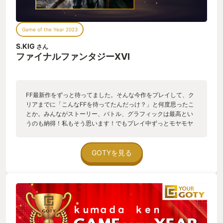
Game of the Year 2023
S.KIG
さん
ファイナルファンタジーXVI
FF最新作をずっと待ってました。そんな今作をプレイして、ク
リアまでに「こんなFFを待ってたんだっけ？」と何度思ったこ
とか。みんながストーリー、バトル、グラフィックは最高とい
うのも納得！私もそう思います！でもプレイ中ずっとモヤモヤ
する。楽しくプレイ出来てるのに、なんだろうこの言葉で表せ
ないモヤモヤは。と、ものすごく考えさせられたゲームでし
た。そんな今作でしたが、個人的に過去作のあのシーンがセル
GOTYを見る
フオマージュされていて、とても感激したのでFF16にさせてい
ただきました！