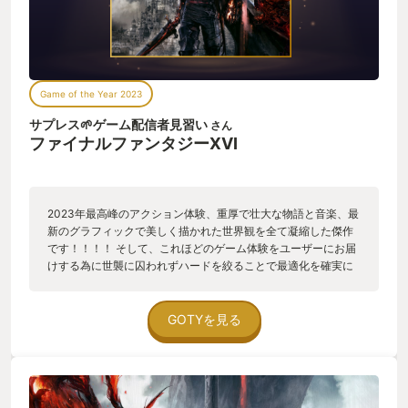
Game of the Year 2023
サプレス🌱ゲーム配信者見習い
さん
ファイナルファンタジーXVI
2023年最高峰のアクション体験、重厚で壮大な物語と音楽、最
新のグラフィックで美しく描かれた世界観を全て凝縮した傑作
です！！！！ そして、これほどのゲーム体験をユーザーにお届
けする為に世襲に囚われずハードを絞ることで最適化を確実に
行う等の熱意と覚悟を持って制作してくださった吉田直樹様や
全てのスタッフに心から感謝致します。
GOTYを見る