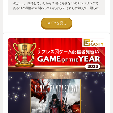
のか......。 期待していたから？ 特に好きなFFのナンバリングで
ある14の関係者が関わっていたから？ それらに加えて、語られ
るストーリーに納得できない箇所があったのも要因の一つとし
てあると思います。なぜ納得できなかったのか、なぜそんなス
トーリーになったのかという疑問に対して自分なりの答えを出
GOTYを見る
すためずっと考えていました。 今年からPodcastでゲームの感
想を話すようになった人間として「納得」は今年の自分のゲー
ムライフを象徴する言葉だと思っていて、「納得」を求め続け
たこのゲームは間違いなく自分の2023年の象徴となるゲームで
あり、例え諸手を挙げて最高とは言えなくともこの場で無視す
るのは違うと思いました。 よって「ベスト 考えさせられたで
賞」を贈ります。