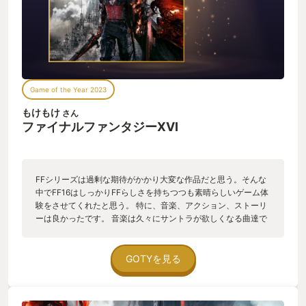
Game of the Year 2023
もけもけ
さん
ファイナルファンタジーXVI
FFシリーズは過剰な期待がかかり大変な作品だと思う。そんな
中でFF16はしっかりFFらしさを持ちつつも素晴らしいゲーム体
験をさせてくれたと思う。 特に、音楽、アクション、ストーリ
ーは良かったです。 音楽は久々にサントラが欲しくなる曲達で
サントラも買ってしまいました。 仕事中、気分が落ち気味でも
なんとかやる気分にさせてくれる曲が沢山でした。 アクション
については色々な技を組み合わせて爽快感を自分で作り出せる
GOTYを見る
仕組みが良かったです。 最後にストーリーですが、色々賛否は
あるのかもしれませんが、久々にゲームで泣けました。クライ
ヴとジルの行末をずっと追って、ずっと見ていたい気分にさせ