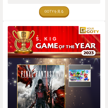
テキなゲームでした。 ただ一方で、レベルや武器防具アクセサ
リ…などはゲーム的に存在感が薄いことであったり、クライヴ
くん以外の仲間っていてもいなくても存在を感じにくい…トル
GOTYを見る
ガルがホントに強くなってるのかよくわからん…といったスト
レスがかかるわけではないんだけど、無味無臭な感じのゲーム
要素がなんだか心をしらけさせてしまうことをスルーしきれ
ず… ストーリーなどなど良い面は本当に良いのに、味気ない部
分が気になってしまって素直に楽しみ切れない… なぜ長所を見
つめることはできないのか？ そんな気持ちにかられるゲームで
した。ボクはFF16は良いゲームだったなと思います。でも心の
底からそう言い切れていないという自覚もあり、ゲームのおも
しろさとはいったいなんなのか…それをFF16を遊んでいる期
間、ブツブツと考え続けてしまいました。 FF16、楽しかったで
す。ホントです🙄