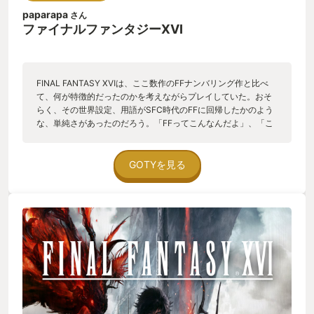
ターも熱の上がったタイミングで繰り広げられるため否応無く
paparapa
さん
テンション上がります。召喚獣のスケールの大きさを感じるこ
ファイナルファンタジーXVI
とが出来、シリーズの中でも本作でしか味わえない体験だと思
いました。ド派手な演出を更に盛り上げてくれる音楽も最高！
ネット上では良く"FF16は賛否両論"みたいな声が目立ちます
が、私が調べた時点では メタスコアのユーザースコアは8.4/10
FINAL FANTASY ⅩⅥは、ここ数作のFFナンバリング作と比べ
で、ポジティブな評価をした人の割合は全体の76%。 Amazon
て、何が特徴的だったのかを考えながらプレイしていた。おそ
では☆4.3/5で、☆4以上の評価が81%。 PSストアでは
らく、その世界設定、用語がSFC時代のFFに回帰したかのよう
☆4.53/5で、☆4以上の評価が89%。 と、実際に遊んだユーザ
な、単純さがあったのだろう。「FFってこんなんだよ」、「こ
ーからの評価は断然賛が多い割合となっています。(比較してど
の程度でいいんだよ」という感傷に浸りながらプレイした。 ス
うこうでは無くあくまで参考ですが、昨年GOTYの「ELDEN
トーリーが良い、アクションが面白い、映像が綺麗、音楽が素
RING」もユーザースコアのポジティブ評価の割合は76%と同じ
晴らしいなど評価する点はそれぞれ異なるのだろうが、私はそ
GOTYを見る
だったりします。) もちろん万人が100点を付ける作品なんて存
の単純なFFらしさこそ、本作を評価するポイントだった。 製作
在しないと思うので否の意見もあって当然で、それ自体に問題
陣の、FFってこんなんだよね？という愛情が詰まった作品。FF
は無いのですが、否の声ばかりが目立ちあたかも賛と拮抗して
らしさとは、千差万別で決して解決出来る問題ではないのだ
いるかのような印象が広まるのは納得いかないし、残念な気持
が、各自の中にそれぞれのFFらしさは必ず存在していて、最早
ちになりますね。 「FINAL FANTASY XVI」が今年遊んだゲーム
好みの問題であろう。 本作のFFらしさは、私の考え得るFFらし
の中で一番心に残る作品となったユーザーの一人として、私の
さと合致したということだけは間違いない。 これからも初老向
GOTY2023とします！
けのゲームとして、長く存在して欲しいシリーズである。