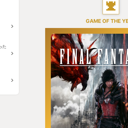
GAME OF THE Y
った