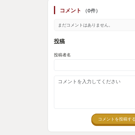
組んで旅をする感覚は薄いですが、
コメント
（0件）
在は感じられましたね。
まだコメントはありません。
バトルシステムはナンバリングでは
に。難し過ぎないが適度に工夫も出
投稿
スで、思った通りに動かせる操作感
り、コマンドバトルが大好きな自分
投稿者名
しむことが出来ました。ジャスト回
易しめなのでお手軽に格好良く戦え
と。私は2周目をプレイした際に1
獣とアビリティを使わない縛りで遊
めっちゃ使える(強い)じゃん！」
あり、結構奥深く作られているなと
大迫力の演出を交えながらの召喚獣
コメントを投稿す
画で、プレイヤーもキャラクターも
ングで繰り広げられるため否応無く