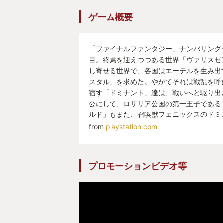
す。召喚獣のスケールの大きさを感
ゲーム概要
リーズの中でも本作でしか味わえな
た。ド派手な演出を更に盛り上げて
「ファイナルファンタジー」ナンバリング
目。終焉を迎えつつある世界「ヴァリスゼア
ネット上では良く"FF16は賛否両論
し寄せる世界で、各国はエーテルを生み出
ますが、私が調べた時点では
スタル」を求めた。やがてそれは戦乱を呼
メタスコアのユーザースコアは8.4/
宿す「ドミナント」達は、戦いへと駆り出
公にして、ロザリア公国の第一王子である
評価をした人の割合は全体の76%。
ルド」もまた、召喚獣フェニックスのドミ
Amazonでは☆4.3/5で、☆4以上
from
playstation.com
PSストアでは☆4.53/5で、☆4以
と、実際に遊んだユーザーからの評
合となっています。(比較してどう
プロモーションビデオ等
参考ですが、昨年GOTYの「ELDEN
スコアのポジティブ評価の割合は7
ます。)
もちろん万人が100点を付ける作