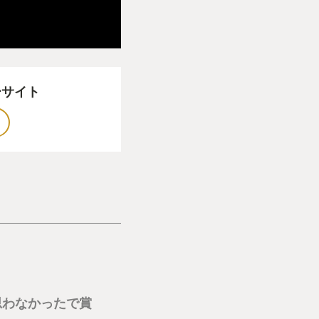
それ自体に問題は無
あたかも賛と拮抗し
納得いかないし、残
ーサイト
今年遊んだゲームの中で一番
人として、私の
思わなかったで賞