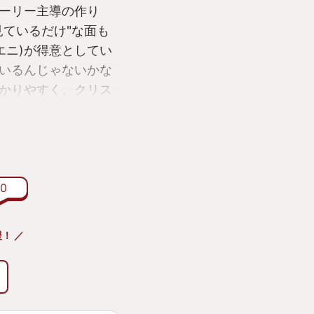
ーリー主導の作り
見ているだけ"な面も
エニ)が得意としてい
いるんじゃないかな
かりやすく、クリス
FF！と言った世界観
が出来ます。大人向
りつつも、仮面ライ
じるお約束な展開に
を動かすキャラクタ
0
人公のクライヴは見
の想いを背負って戦
！ ／
きなキャラクターにも
ながらしっかりとヒ
もガブもみんな好
のようにパーティーを