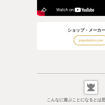
思うので否の意見もあって当然で、
いのですが、否の声ばかりが目立ち
ているかのような印象が広まるのは
念な気持ちになりますね。
ショップ・メーカ
「FINAL FANTASY XVI」が
playstation.com
心に残る作品となったユーザーの一
GOTY2023とします！
こんなに遊ぶことになるとは