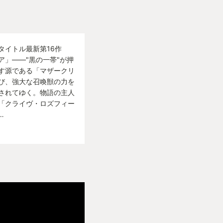
じることが出来、シ
い体験だと思いまし
くれる音楽も最高！
タイトル最新第16作
」——"黒の一帯"が押
"みたいな声が目立ち
す源である「マザークリ
び、強大な召喚獣の力を
10で、ポジティブな
されてゆく。物語の主人
「クライヴ・ロズフィー
…
の評価が81%。
上の評価が89%。
価は断然賛が多い割
こうでは無くあくまで
 RING」もユーザー
6%と同じだったりし
品なんて存在しないと