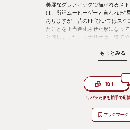
美麗なグラフィックで描かれるスト
は、所謂ムービーゲーと言われる"
ありますが、昔のFF(ひいてはスク
たことを正当進化させた形になって
と感じました。シナリオは王道で分
タルと召喚獣をメインに据えた正に
もっとみる
に序盤からしっかりと入り込むこと
けな海外ドラマのような重厚さがあ
ダーやガンダムのような熱血漢も感
子供心がくすぐられる場面も。物語
拍手
ー達も皆魅力的に描かれており、主
た目が良いのは勿論、たくさんの人
＼ パラたまを拍手で応援
い抜く生きざまを見てシリーズ1好
なりました。ジルも芯の強さを持ち
ブックマーク
ロインだし、ジョシュアもディオン
き。トルガルも大好き。従来のFF