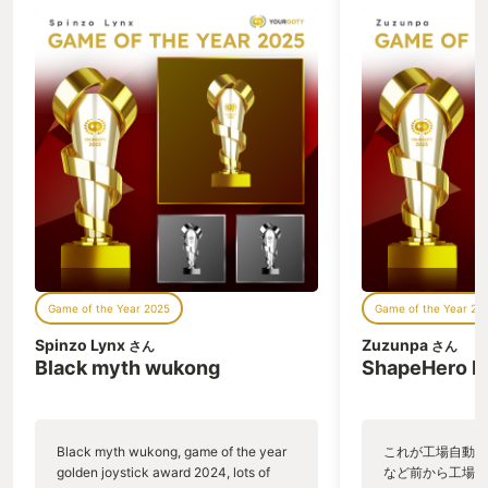
乱獲できない構造を演出されていまし
た。結果としてフィールドに息づく自然
やモンスターは、単なる素材の供給源で
はなく、世界観を構成する重要な要素と
して丁寧に扱われているのも本作の魅力
です。 もちろん、ストーリークリア後の
エンドコンテンツの数々やソロでもマル
チでも強敵に挑む事が可能なゲームシス
テムも本作の魅力ではありますので、ク
エストをこなすことだけではなく、物語
や世界観をじっくり堪能しながら何度で
も遊んでいただきたいです。
Game of the Year 2025
Game of the Year 20
Spinzo Lynx
Zuzunpa
さん
さん
Black myth wukong
ShapeHero F
Black myth wukong, game of the year
これが工場自動化
golden joystick award 2024, lots of
など前から工場自