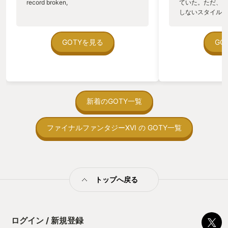
record broken,
ていた。ただ、P
しないスタイルだし、P
のゲームいっぱい
ていた。 ただ、Sha
在を知ってから、
GOTYを見る
GO
う。気になる。ほ
ゃった。あぁ、セ
っている。あっ、
がない少しだけだ
を始めると、覚え
間制限があって、
新着のGOTY一覧
取っ付きづらいじ
トコンベアの配置
ファイナルファンタジーXVI の GOTY一覧
ん！このゲーム、
向けか？というの
の印象。 しかし
止する設定を有効
の仕組みの理解が
満足できるまで予
トップへ戻る
る！これにより沼
ミットがあるのに
に勤しんでしまう
型のローグライト
ログイン / 新規登録
をクリアしたら今