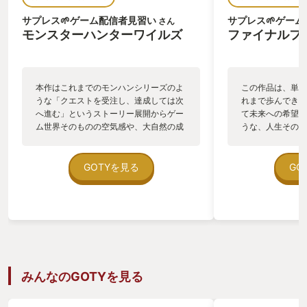
サプレス🌱ゲーム配信者見習い
サプレス🌱ゲー
さん
モンスターハンターワイルズ
ファイナルファ
本作はこれまでのモンハンシリーズのよ
この作品は、単な
うな「クエストを受注し、達成しては次
れまで歩んできた
へ進む」というストーリー展開からゲー
て未来への希望を
ム世界そのものの空気感や、大自然の成
うな、人生そのも
り立ちを感じながら冒険を進めることが
た。 これまでシ
できるように進化を遂げているのが最大
ンに向けた懐かし
の魅力です。 序盤から広大なフィールド
随所に施されてい
GOTYを見る
GO
探索が可能であり、ストーリー進行に対
年を見据えた大掛
して強いモンスターを狩猟する事が可能
ップデートやこれ
ですが、物語上まだ登場しない強力なモ
語が新しい世界で
ンスターの一部素材はドロップしないよ
プレイヤーとして
う設計されているため、探索の自由度を
でした。 「これ
損なうことなくゲームバランスを保つ事
からの幕開け」が
ができています。更にこの仕組みは単な
品は、すべてのゲ
るバランス調整に留まらず、意図的に
い最高の一本です
みんなのGOTYを見る
「世界の生態系を守る存在」であるハン
ター=プレイヤーが無闇にモンスターを