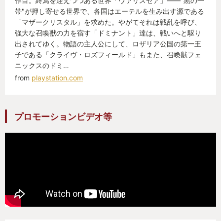
作目。終焉を迎えつつある世界「ヴァリスゼア」——"黒の一
帯"が押し寄せる世界で、各国はエーテルを生み出す源である
「マザークリスタル」を求めた。やがてそれは戦乱を呼び、
強大な召喚獣の力を宿す「ドミナント」達は、戦いへと駆り
出されてゆく。物語の主人公にして、ロザリア公国の第一王
子である「クライヴ・ロズフィールド」もまた、召喚獣フェ
ニックスのドミ…
from
playstation.com
プロモーションビデオ等