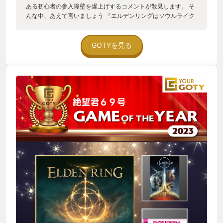
ある初心者の参入障壁を爆上げするコメントが散見します。 そ
んな中、あえて言いましょう 『エルデンリングはソウルライク
初心者向けです！！』と。 私のソウルライク初挑戦はエルデン
リングです。。。いえ、正確に言うとBlood Borneにトライした
事はありましたが、30分と立たず心がポッキリ折れました。と
GOTYを見る
にかく辛いんです。すぐ死ぬし、でもその場面をクリアするし
かない。 エルデンリングも発売当初から興味はあったのです
が、自分にはソウルライクは無理っすと決めつけていました。
が、評価も高いし、ダメ元でやってみるかと思い立ち購入。す
ぐにあきらめるかなと思ってたのですが。。。あれ、出来る
ぞ！！ 最も初心者向けと言えるところは、”逃げ道がある”とこ
ろでしょう。 オープンワールドなのでボスに負けたら一旦諦
め、違う事ができます。勝てそうな雑魚敵相手にレベルを上げ
ればいいし、結構な強武器が落ちていたりするので、それを鍛
えれば、勝てなかったボスも戦技等でボコボコにもできます。
初期ボスにマルギットというのがいるのですが、全く勝てな
い。このため寄り道しまくって、結局倒すまでに結局30時間ほ
どかかりました。が・・・楽しいんです、これが。 そうこうし
ているうちに下手は下手なりに上手くなり、150時間程でクリ
ア。最高の体験でした。 その後、デモンズソウルもプレイしま
したが、エルデンリングに比べると逃げ場がなく、自身のプレ
イスキルに向き合うことになります。でもエルデンリングの経
験からクリアすることができました。 おそらくエルデンリング