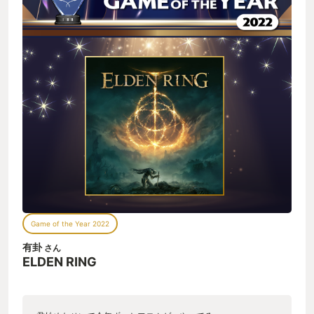
よーとあからさまに匂わせる要素が少なく、数多ある分岐や選
択肢を自分で考え選ぶからこそ、結末を受け入れやすく、それ
を楽しめたら全て正解と言える。 他にもまだまだ語りつくせな
い程の魅力が詰まっており、このゲームを超えるゲームにはな
かなか出会えないであろうと思わされた圧倒的良作。 マイナス
点が見当たらないと思えるほど個人的には神ゲー。 しいて言う
なら、そもそもの世界観が苦手な人、ダークソウル系が苦手な
人、遊ぶ時間が取れないもしくはもっとライトに遊びたい人、
育成や行先など自分で考えたりすることが面倒に感じる人等に
はお勧めできないかなという印象。 ダークソウル等に比べ遊び
やすくなったとはいえ、世のゲームの中で比較すると難易度は
高めの位置づけ。 また、ソウルシリーズ等馴染みのある人には
いつも通りだが、NPCイベントのわかりづらさに躓く人は少な
くないかも？ 何はともあれ、一度は遊んでみてほしいタイト
ル！
Game of the Year 2022
有卦
さん
ELDEN RING