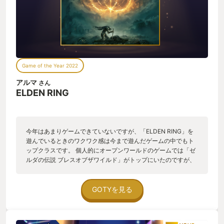
Game of the Year 2022
アルマ
さん
ELDEN RING
今年はあまりゲームできていないですが、「ELDEN RING」を
遊んでいるときのワクワク感は今まで遊んだゲームの中でもト
ップクラスです。 個人的にオープンワールドのゲームでは「ゼ
ルダの伝説 ブレスオブザワイルド」がトップにいたのですが、
それに劣らぬ面白さ。むしろ続編の「ゼルダの伝説 ティアーズ
オブザキングダム」が「ELDEN RING」を超えられるのか心配
になるくらいです。 魅力としてはまず舞台となる世界、狭間の
GOTYを見る
地。無茶苦茶広く、ミステリアスで、ワクワクする、美しい世
界。この世界を作りこんだことにまずは拍手したい。ありがと
うございます。行ってみたくなるロケーションがバランスよく