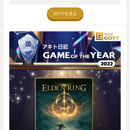
る()と悔しい気持ちよりも自己(事故)の反省点を振り返る警鐘に
上げられた面白さの集大成がこの作品だと感じた。 このゲーム
もなります。ここが悪かったんだ、あそこでああするべきだっ
の魅力は新しさや斬新さではなく、FROMの面白さに圧倒的ボ
たんだ、とにかく｢欲をかいてはいけないんだ(超大声)｣と。死に
リュームとオープンワールドを組み合わせたら最強でしょ？を
GOTYを見る
慣れすぎて死に対してかなり軽い気持ちになってしまいます。
見事実現し、むしろ上回る出来で、これまでの作品はエルデン
一方でマルチのホストの場合、助っ人の場合では死への意味合
リングを作るための前章譚だったと言っても過言ではない程、
いが全然変わってきました。 ホストの場合は｢ああっ！こんな
全て無駄なく高い水準で詰め込まれていた。 【FROMファンも
ところで共闘を終わらせてしまってゴメン…私が未熟なばかり
新規でも楽しめる】 当時DARK SOULSを遊ばず思い入れのない
にあなたの貴重な時間(召喚されてしまった相手の時間)を無駄に
自分でも、どっぷりハマれる遊びやすさ、そしてFROM過去作
してしまってごめんなさい｣です。助っ人の場合は｢ああっ！こ
ファンも裏切らないバランスの取れた良作に仕上がっていた。
んなところで共闘を終わらせてしまってゴメン…私が未熟なば
ソロでもマルチでも、ファンでも新参でも楽しめるのは、オー
かりにあなたの貴重な時間(私を召喚してしまったばかりに感)を
プンワールドの出来の良さが大きい。 誘導される道をただ進む
無駄ににしてしまってごめんなさい｣です。PvPは侵入されると
でもなく、だだっ広いだけのマップを探索する移動ゲームでも
｢邪魔すんなくっそ(大好き)｣ですね。 残念な所と言えば、会話
なく、手探りで自由に探索することで気付けばゲームに慣れて
ログが全く残らないので寄り道褪せ人(全員)は、毎回ゲームを開
上手くなっている、感覚的にコツが見についている、マルチプ
始するにあたり｢はて…私は何をしていたのだろう？｣と毎回思
レイのハードルも低く困ったら気軽に野良を呼べる、自信があ
わされて、毎回が毎回ちょっと強くてNewGameになってしま
れば本筋のみ突き進むこともできる、強敵に行き詰まり他を探
うところですね、毎回。そう、毎回ね。 それと意味の分からな
索して戻ってきたら渡り合えるようになっていたり、プレイス
いアイテムが多いのと、使用する強い意志がなければ無駄にな
タイルで難易度を自在に変化させることができ、この自由度が
ってしまう多くのアイテム群です。使いどころを見いだせずす
遊びやすさを実現させたと思う。 物語の分岐や選択肢、育成の
べてのアイテムがラストエリクサーの様な扱いになってしまい
幅や装備の数も多く、こんなキャラにしたい！を実現しやす
ました。それは私がまだ褪せ人として未熟だからだと思いま
く、その理想に近づいていることを実感しやすい為、飽きにく
す。 しかし褪せ人とはよく言ったものです。 発売当初は睡眠時
く没入しやすい。 今作は、今までFROMゲーに触れてこなかっ
間を3時間削って(大体毎日6時間睡眠)は毎日旅をしていまし
た人にこそ遊んでほしい魅力的な作品だと感じた。 【オープン
た。 すると現実世界では疲労が蓄積し、元の色を失い、艶も消
ワールドの正解】 昨今"オープンワールド"は多くのゲームに実