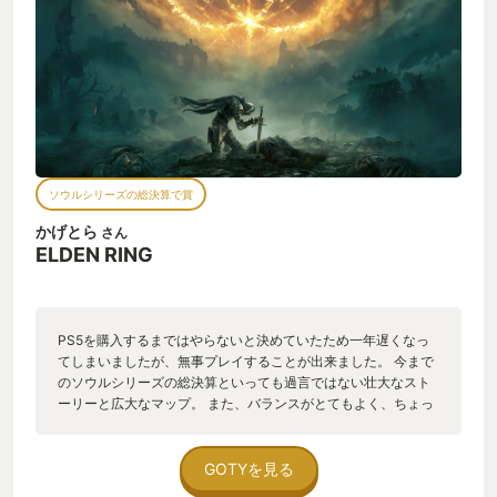
ソウルシリーズの総決算で賞
かげとら
さん
ELDEN RING
PS5を購入するまではやらないと決めていたため一年遅くなっ
てしまいましたが、無事プレイすることが出来ました。 今まで
のソウルシリーズの総決算といっても過言ではない壮大なスト
ーリーと広大なマップ。 また、バランスがとてもよく、ちょっ
と詰まってもレベルを上げれば難易度が調整される良心設計で
参入障壁も低くなっていたかと思います。 思えばデモンズソウ
ルを作る際、オープンワールドを要求されていた中、あきらめ
GOTYを見る
た経緯をここに来て一気に払拭するというまさに総決算といっ