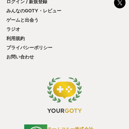
ログイン / 新規登録
う点を唐突に聞かれると、「えーと初のオープンワールドで
～…でも基本はダークソウルなんだよね、えーと…」とエルデン
みんなのGOTY・レビュー
リングの魅力についてパッとわかりやすい一言が出てこなかっ
たりする。個人的にオープンワールド近年の傑作と言えばブレ
ゲームと出会う
スオブザワイルドが思い浮かぶのだが、こちらはゼルダが初の
ラジオ
オープンワールド化になっただけではなく、ゲームの歴史にお
いてオープンワールドゲームの既成概念を壊したターニングポ
利用規約
イント的作品…とかぱっと強みが一言で浮かんでくるのだがエ
ルデンリングはその一言が難しい。 そこで、エルデンリングが
プライバシーポリシー
なぜ面白いのか？理由を整理するために自分なりに考えてみ
お問い合わせ
た。 素晴らしいオープンワールドゲームとは何か？ フロムゲー
の面白さとは何か？ これは共通項が多い事に気づいた。 ・次の
行き先を支持されて遊ぶのではなく、自分で自由に行き先を決
めて冒険する。 ・地図を開いて未開の土地を冒険し、発見の驚
きと刺激がテンポよく濃密な体験が実現している。ボリューム
とバリエーション。 ・自分がこういう風に生きたいという選択
肢が多い。物語の分岐や育成の幅、装備の数など。 特徴を言葉
にしづらかったのは、このゲームの魅力が新しさや斬新さでは
ないから、どんな変わったゲームを作ろうか？ではなく、元々
フロムが培ったノウハウを全て詰め込み圧倒的ボリュームでオ
ープンワールドゲームを作ったらそれは神ゲーでしょう…とい
うのを信じて作り切ったのがエルデンリングではないかと思
う。彼らはいずれこういうものを作るために今まで積み上げて
きたくらいしっくり来ていた。実際遊んでいると、ダークソウ
チームコルー株式会社