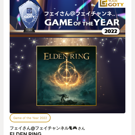
配置されたマップデザインも素晴らしいです。 そしてもうひと
つの魅力としてはやはり冒険の面白さでしょうか。このゲーム
は雰囲気が不気味で、かつ敵もかなり強く、常に緊張感があり
ます。だからこそ、先に進むか、戻るかといったプレイヤーの
選択が重くなります。しかしその重い選択が楽しい。自分が冒
険している感覚を強くしていると思います。 どう進むか、どう
キャラクターを育成するか…無数の選択による冒険の楽しさを
オープンワールドに高難易度をくっつけることで実現していた
のは見事でした。 もちろんソウルシリーズ伝統の、ボスを死闘
の末に倒した達成感も健在です。 今年はやっぱりエルデンリン
グの年でした。未来のゲーマーから「2022年はELDEN RINGが
発売された年」と言われるようになってもおかしくないと思い
ます。 ...ここまで書いておいてなんですが、まだ私はクリアし
ていません。 圧倒的なボリュームにやられてしばらく休憩を挟
んでいました。本家GOTYを受賞したのを見て再開したのです
が、ストーリーも抽象的かつ大筋はシンプル（王になる）なの
でどこでやめても、また再開してもあまり問題がないというと
ころも良い部分かもしれません笑 年の瀬にまた夢中にさせてく
れたという意味でもやはりこれ。 2023年も引き続きクリアま
で頑張ります。
Game of the Year 2022
フェイさん@フェイチャンネル🐈🎮
さん
ELDEN RING