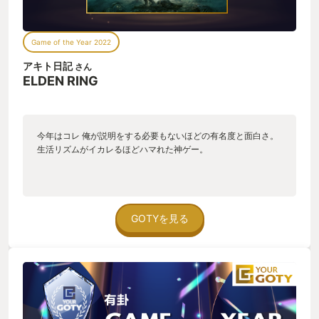
えていき自分の色がどんどん褪せていくのです。 あの頃は多く
装されているが、オープンワールドにすることでテンポが悪く
のプレイヤーが褪せていったと思います。私は今もこれからも
なったり、移動が煩わしくストレスになったり、オープンワー
色が褪せていきます。 ゲーム内の最終目的である｢王｣になった
ルドである必要があるのか？と感じる作品は少なくないが、エ
Game of the Year 2022
とはいえ、2周目以降が存在する限り私はずっと褪せていき最終
ルデンリングはテンポ感を損なわない広さや密度で、これがオ
的には真っ白になってしまうのかもしれません。
ープンワールドの正解といえるほど濃密で緻密に作られてい
アキト日記
さん
FROMSOFTWARE。最高じゃないですか。 DLC本当に楽しみに
た。 また、まっさらな地図を自分で探索し埋めていく、未知を
ELDEN RING
しています。 そんな私のMy GOTYは去年も今年もそして来年
冒険する楽しさはずば抜けていた。 新たな地に踏み入れる度、
も ELDENRING となる事でしょう。
魅力的なロケーションに感動し、その地を探索するわくわくが
途切れることが無い。 プレイヤーが迷わないように、どこに何
があるかシステマチックに表現することも必要だと思うが、今
今年はコレ 俺が説明をする必要もないほどの有名度と面白さ。
作は探索する楽しさを必要以上に奪わず、迷うことが楽しさの
生活リズムがイカレるほどハマれた神ゲー。
ひとつになるようなバランスが非常に良くできていると感じ
た。 【洗練されたUIやシステム】 行先をシステマチックに誘導
されたり、景観を100％堪能できないUI、実際遊んでしまえば
強く気になる点ではないが、プレイヤーの楽しみを奪わないよ
う必要以上の誘導をせず、UIを洗練することがこんなにも没入
GOTYを見る
感を引き立たせるものなのかを思い知らされた。 グラフィック
を優先するあまり使いにくいUIになったり、使いやすいUIにし
たばかりにその世界観への没入感を損なったり、そのバランス
の最適解であると言えるほどの配慮が感じられた。 【正解がな
いという正しさ】 遊び方は十人十色。 こう進まなければいけな
い、これを装備しなければいけないなど、正解がないからこそ
の面白さは格別。 ここは大きな分岐ですよーコッチが正解です