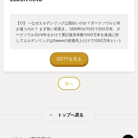
【○】 --なぜエルデンリングは面白いのか？ダークソウルと何
が違うのか？ まず長い前置き。 SEKIROが10日で200万本、ダ
ークソウル3が4年をかけて累計販売本数1000万本を達成に対
してエルデンリングはSteamの初週売上だけで1000万本という
ローンチ記録を作っている（今後トータルでどういう数字が出
てくるか楽しみ）youtubeでも多くの配信者がプレイしていた
り、店頭ではソフトが消えているような状況でプレイしていな
GOTYを見る
い人にもその盛り上がりが目についていたと思う。 ここで、多
くの人が興味を持つであろうポイントはおそらく「ダークソウ
ル（今まで）と何が違うの？」という点。 評価の結論は、点数
を見ればわかる通り大絶賛！エルデンリングは現在進行形で遊
次へ
んでいるのだが、睡眠時間は大幅に減少し、新しいゲームに手
がつかないし、他全ての予定をめちゃくちゃに破壊しており、
この状態を過去に例えるならオンラインゲームを人生で初めて
体験んしたファンタシースターオンラインやファイナルファン
タジー11の時、初めてオープンワールドに夢中になったオブリ
トップへ戻る
ビオンやフォールアウト3に夢中になった時を彷彿とするくらい
のハマり方をしている。ゲームを数千本遊んで来たおっさんが
こんなに夢中になってしまうのだ。 そんな大絶賛な自分でも
「ダークソウル（今までのフロムゲー）と何が違うの？」とい