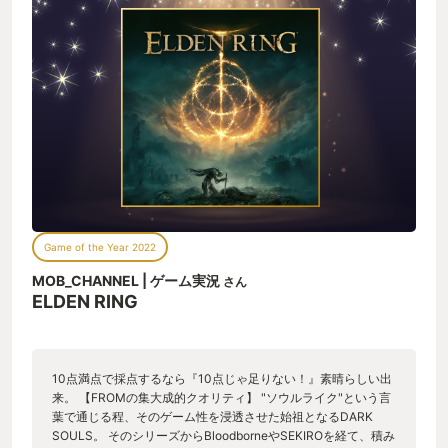
ている。 イベントやストーリーに関しては、各所で登場する会
話可能なNPC達の｢少ない言葉｣から得られる膨大な情報(かなり
想像の域)は、私が今何を目指しているのかを思い出させてくれ
る。そう、私は王になることを目指しているのだ(ったね)。旅を
しているとそんなことも忘れて寄り道をしているプレイヤーは
とても多いかったと思う。いいかい？ストーリーはちゃんと存
在しているよ。しかし旅に探索に没頭しているプレイヤーの前
に立ち塞がる会話可能なNPC達がふとしたときに｢コッチダヨ｣
してくれるからギリギリゴールにたどり着く事が出来る。常に
ギリギリを求めるゲーマーにはたまらない作品なのです。違
う。 しかしこれがフロムなのです。フロムソフトウェア(大声)
です。キングスフィールドやアーマードコアの頃からのファン
サービスなのです。違う。 前述の会話可能なNPCにはとても
Game of the Year 2022
｢個｣の強いビジュアルと言っている意味が全く分からなくて本
当に愛すべきキャラクターばかりです。なんでこんなことを私
MOB_CHANNEL | ゲーム実況
さん
に言ってくるのと言わんばかりです。簡単に言うと最高です。
ELDEN RING
BGMもその旅を邪魔しない程度に控えられているにも関わら
ず、ふと気が付くと明らかに私の気持ちを壮大な(ちゃんと聴け
てない)音楽で表現してくれているんだと戦闘中にすら感じた。
PvPで闇霊(血の指？)として侵入された際、敵が視界に入った際
10点満点で採点するなら『10点じゃ足りない！』素晴らしい出
のBGMはとても緊張感を伝えてくれる。私はいつもとは違う死
来。 【FROMの集大成的クオリティ】 "ソウルライク"という言
に直面しているのだと。命を落とした時のSEなんてもう何千回
葉で通じる程、そのゲーム性を浸透させた始祖となるDARK
聞いたか。でもソウルシリーズの頃からそうですが、死に慣れ
SOULS。 そのシリーズからBloodborneやSEKIROを経て、積み