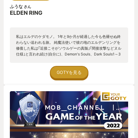
ふうな
さん
ELDEN RING
私はエルデのケダモノ。 1年と9か月が経過した今も色褪せぬ終
わらない追われる旅。 純魔法使いで彼の地のエルデンリングを
修復した私は｢近接こそがソウルゲーの真髄｣｢間接攻撃などヌル
仕様｣と言われ続け(自分に)、Demon's Souls、Dark Souls1～3
も純魔法使いでクリアしていた私は技巧戦士として生まれ変わ
っていた。 物足りない。聖属性を武器に付与できるようにしよ
う。ついでに回復も祈祷で行おう。状態異常も祈祷で…ほう、
GOTYを見る
強化もできるんだ…いつの間にか純祈祷で雷や炎を放つマンに
なっている。今はもう1キャラ、純脳筋をキチンと育てていま
す。 して、間接専門の私に｢ビビッってんだろ？｣と、そんな言
葉が私の頭を過る。PvEもPvPも近づかれるとすぐ死ぬので死
ぬ理由に｢近接鍛えてないから…｣って言いたいだけなんだろ？
そんな言葉ばかりが私を攻めてくる。 純魔･純祈祷･脳筋･技巧･
奇跡…そしてそのハイブリッド。 何を選ぶかでこのゲームの攻
略は全く変わってくる。正直な話、シナリオは濃くない。それ
がエルデンリングであり、FROMSOFTWAREの味でもあり、冒
険に没頭させる秘訣とも感じている。そう、眼前に現れる野郎
どもを如何にして丁寧に攻略する事こそが最大の真髄だと思っ