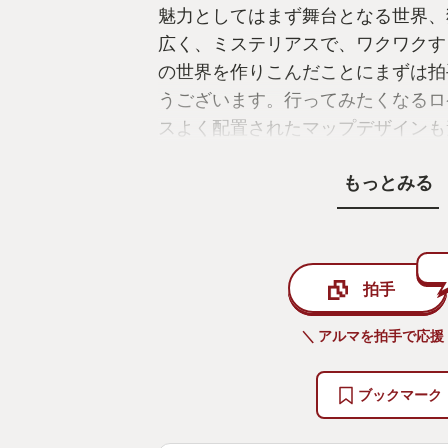
魅力としてはまず舞台となる世界、
広く、ミステリアスで、ワクワクす
の世界を作りこんだことにまずは拍
うございます。行ってみたくなるロ
スよく配置されたマップデザインも
そしてもうひとつの魅力としてはや
もっとみる
しょうか。このゲームは雰囲気が不
なり強く、常に緊張感があります。
むか、戻るかといったプレイヤーの
す。しかしその重い選択が楽しい。
拍手
感覚を強くしていると思います。
どう進むか、どうキャラクターを育
＼ アルマを拍手で応援
択による冒険の楽しさをオープンワ
くっつけることで実現していたのは
ブックマーク
もちろんソウルシリーズ伝統の、ボ
た達成感も健在です。