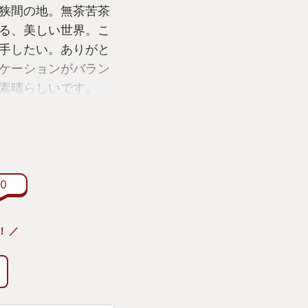
狭間の地。無茶苦茶
る、美しい世界。こ
手したい。ありがと
ケーションがバラン
素晴らしいです。
はり冒険の面白さで
気味で、かつ敵もか
だからこそ、先に進
選択が重くなりま
自分が冒険している
0
成するか…無数の選
！ ／
ールドに高難易度を
見事でした。
スを死闘の末に倒し