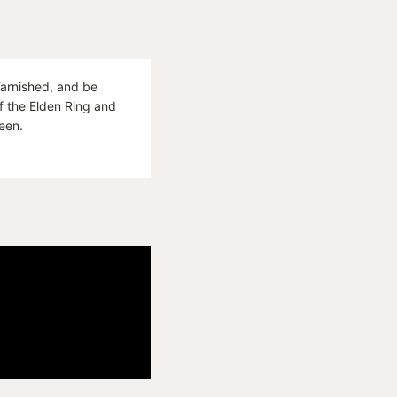
rnished, and be
f the Elden Ring and
een.