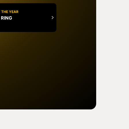
 THE YEAR
 RING