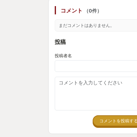
コメント
（0件）
今年はやっぱりエルデンリングの年
マーから「2022年はELDEN RI
まだコメントはありません。
われるようになってもおかしくない
投稿
...ここまで書いておいてなんです
ていません。
投稿者名
圧倒的なボリュームにやられてしば
ました。本家GOTYを受賞したの
が、ストーリーも抽象的かつ大筋は
る）なのでどこでやめても、また再
がないというところも良い部分かも
年の瀬にまた夢中にさせてくれたと
これ。
コメントを投稿す
2023年も引き続きクリアまで頑張