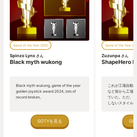
Game of the Year 2025
Game of the Year 20
Spinzo Lynx
Zuzunpa
さん
さん
Black myth wukong
ShapeHero F
Black myth wukong, game of the year
これが工場自動化
golden joystick award 2024, lots of
など前から工場自
record broken,
ていた。ただ、P
しないスタイルだし、P
のゲームいっぱい
ていた。 ただ、Sha
在を知ってから、
GOTYを見る
GO
う。気になる。ほ
ゃった。あぁ、セ