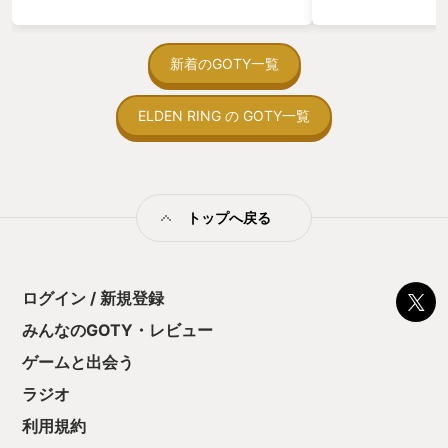
っている。あっ、
がない少しだけだ
を始めると、覚え
間制限があって、
新着のGOTY一覧
取っ付きづらいじ
トコンベアの配置
ELDEN RING の GOTY一覧
ん！このゲーム、
向けか？というの
の印象。 しかし
止する設定を有効
の仕組みの理解が
満足できるまで予
トップへ戻る
る！これにより沼
ミットがあるのに
に勤しんでしまう
型のローグライト
ログイン / 新規登録
をクリアしたら今
う気持ちを揺るが
みんなのGOTY・レビュー
後の報酬で「これ
ゲームと出会う
ちゃうじゃぁん。
っと試すだけだか
ラジオ
て、クリアしちゃ
酬きたよ。もう寝
利用規約
・・・・・ 「ぉ