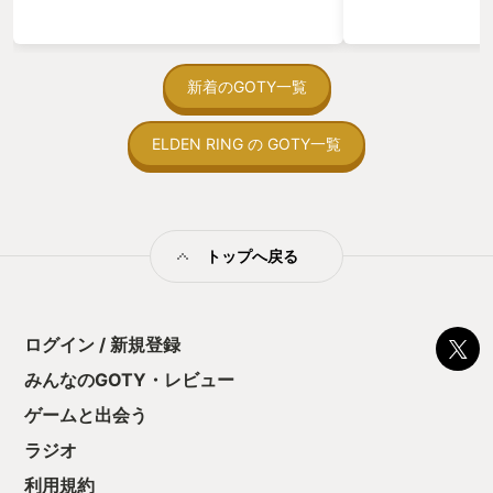
っている。あっ、
がない少しだけだ
を始めると、覚え
間制限があって、
新着のGOTY一覧
取っ付きづらいじ
トコンベアの配置
ELDEN RING の GOTY一覧
ん！このゲーム、
向けか？というの
の印象。 しかし
止する設定を有効
の仕組みの理解が
満足できるまで予
トップへ戻る
る！これにより沼
ミットがあるのに
に勤しんでしまう
型のローグライト
ログイン / 新規登録
をクリアしたら今
う気持ちを揺るが
みんなのGOTY・レビュー
後の報酬で「これ
ゲームと出会う
ちゃうじゃぁん。
っと試すだけだか
ラジオ
て、クリアしちゃ
酬きたよ。もう寝
利用規約