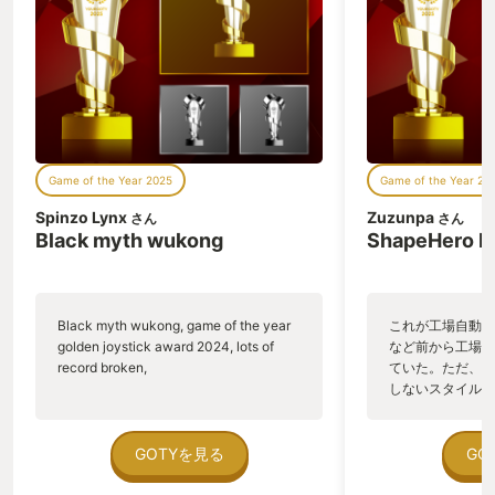
Game of the Year 2025
Game of the Year 20
Spinzo Lynx
Zuzunpa
さん
さん
Black myth wukong
ShapeHero F
Black myth wukong, game of the year
これが工場自動化
golden joystick award 2024, lots of
など前から工場自
record broken,
ていた。ただ、P
しないスタイルだし、P
のゲームいっぱい
ていた。 ただ、Sha
在を知ってから、
GOTYを見る
GO
う。気になる。ほ
ゃった。あぁ、セ