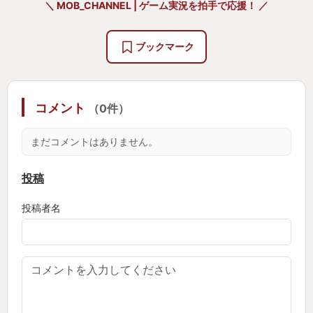
＼ MOB_CHANNEL | ゲーム実況を拍手で応援！ ／
上がっていた。
ソロでもマルチでも、ファンでも新参でも楽しめる
ブックマーク
のは、オープンワールドの出来の良さが大きい。
誘導される道をただ進むでもなく、だだっ広いだけ
のマップを探索する移動ゲームでもなく、手探りで
コメント
（0件）
自由に探索することで気付けばゲームに慣れて上手
くなっている、感覚的にコツが見についている、マ
まだコメントはありません。
ルチプレイのハードルも低く困ったら気軽に野良を
呼べる、自信があれば本筋のみ突き進むこともでき
投稿
る、強敵に行き詰まり他を探索して戻ってきたら渡
投稿者名
り合えるようになっていたり、プレイスタイルで難
易度を自在に変化させることができ、この自由度が
遊びやすさを実現させたと思う。
物語の分岐や選択肢、育成の幅や装備の数も多く、
こんなキャラにしたい！を実現しやすく、その理想
に近づいていることを実感しやすい為、飽きにくく