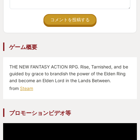
没入しやすい。
今作は、今までFROMゲーに触れてこなかった人に
コメントを投稿する
こそ遊んでほしい魅力的な作品だと感じた。
【オープンワールドの正解】
ゲーム概要
昨今"オープンワールド"は多くのゲームに実装されて
いるが、オープンワールドにすることでテンポが悪
THE NEW FANTASY ACTION RPG. Rise, Tarnished, and be
くなったり、移動が煩わしくストレスになったり、
guided by grace to brandish the power of the Elden Ring
オープンワールドである必要があるのか？と感じる
and become an Elden Lord in the Lands Between.
作品は少なくないが、エルデンリングはテンポ感を
from
Steam
損なわない広さや密度で、これがオープンワールド
の正解といえるほど濃密で緻密に作られていた。
また、まっさらな地図を自分で探索し埋めていく、
プロモーションビデオ等
未知を冒険する楽しさはずば抜けていた。
新たな地に踏み入れる度、魅力的なロケーションに
感動し、その地を探索するわくわくが途切れること