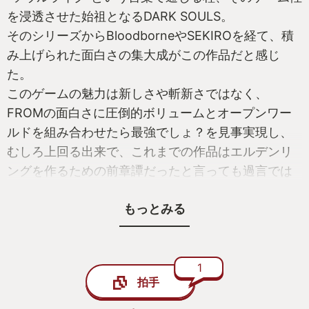
を浸透させた始祖となるDARK SOULS。
そのシリーズからBloodborneやSEKIROを経て、積
み上げられた面白さの集大成がこの作品だと感じ
た。
このゲームの魅力は新しさや斬新さではなく、
FROMの面白さに圧倒的ボリュームとオープンワー
ルドを組み合わせたら最強でしょ？を見事実現し、
むしろ上回る出来で、これまでの作品はエルデンリ
ングを作るための前章譚だったと言っても過言では
ない程、全て無駄なく高い水準で詰め込まれてい
もっとみる
た。
【FROMファンも新規でも楽しめる】
当時DARK SOULSを遊ばず思い入れのない自分で
1
拍手
も、どっぷりハマれる遊びやすさ、そしてFROM過
去作ファンも裏切らないバランスの取れた良作に仕