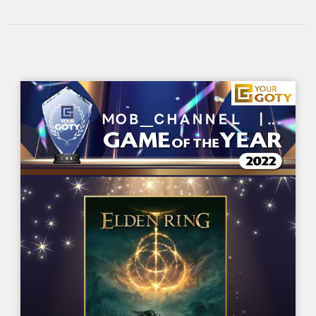
マイナス点が見当たらないと思えるほど個人的には
神ゲー。
しいて言うなら、そもそもの世界観が苦手な人、ダ
ークソウル系が苦手な人、遊ぶ時間が取れないもし
くはもっとライトに遊びたい人、育成や行先など自
分で考えたりすることが面倒に感じる人等にはお勧
めできないかなという印象。
ダークソウル等に比べ遊びやすくなったとはいえ、
世のゲームの中で比較すると難易度は高めの位置づ
け。
また、ソウルシリーズ等馴染みのある人にはいつも
通りだが、NPCイベントのわかりづらさに躓く人は
少なくないかも？
何はともあれ、一度は遊んでみてほしいタイトル！