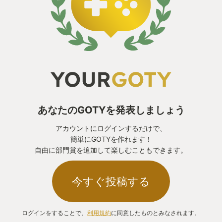
没入感を損なったり、そのバランスの最適解である
と言えるほどの配慮が感じられた。
【正解がないという正しさ】
遊び方は十人十色。
こう進まなければいけない、これを装備しなければ
いけないなど、正解がないからこその面白さは格
別。
あなたのGOTYを発表しましょう
ここは大きな分岐ですよーコッチが正解ですよーと
アカウントにログインするだけで、
あからさまに匂わせる要素が少なく、数多ある分岐
簡単にGOTYを作れます！
や選択肢を自分で考え選ぶからこそ、結末を受け入
自由に部門賞を追加して楽しむこともできます。
れやすく、それを楽しめたら全て正解と言える。
今すぐ投稿する
他にもまだまだ語りつくせない程の魅力が詰まって
おり、このゲームを超えるゲームにはなかなか出会
ログインをすることで、
利用規約
に同意したものとみなされます。
えないであろうと思わされた圧倒的良作。