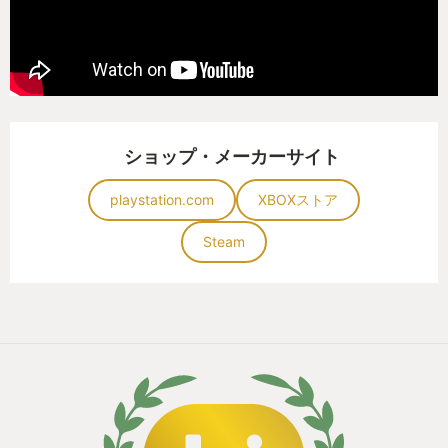
が無い。
プレイヤーが迷わないように、どこに何があるかシ
ステマチックに表現することも必要だと思うが、今
作は探索する楽しさを必要以上に奪わず、迷うこと
が楽しさのひとつになるようなバランスが非常に良
ショップ・メーカーサイト
くできていると感じた。
playstation.com
XBOXストア
【洗練されたUIやシステム】
Steam
行先をシステマチックに誘導されたり、景観を100％
堪能できないUI、実際遊んでしまえば強く気になる
点ではないが、プレイヤーの楽しみを奪わないよう
必要以上の誘導をせず、UIを洗練することがこんな
にも没入感を引き立たせるものなのかを思い知らさ
れた。
グラフィックを優先するあまり使いにくいUIになっ
たり、使いやすいUIにしたばかりにその世界観への