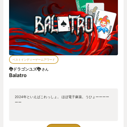
った・・。 ルールは簡単で覚えやすく（少し専門用語がありま
すが、5個くらい覚えればオッケー）ポーカーの知識がなくても
まったく問題ありません。 何回か遊べばなんとなくスコアが増
えるコツがわかってくるので、あとは戦略を工夫しながら運が
巡ってきた時にがっちりがんばりましょう。 そして、戦略うま
く決まった時、とても気持ちいい瞬間が訪れます。 大量のスコ
アがダダダ・・とカウントされ、 数字が積み上がり燃え上が
る！ あっという間に相手の目標スコアを振り切ってとんでもな
い数字が積み上がります！ カジノだったら目の前にチップの山
が積まれるような。 パチンコだったら銀玉が大量に排出される
ような。 そんな感覚。 （どっちも経験したことないけど） そ
ベストインディーゲームアワード
んなわけですっかりBALATROの快感にハマってしまいました。
が、本当の沼はここからでした。 BALATROがiOSで発売されて
🐉ドラゴンユズ🐉
さん
しまったのです。 買い切り型のゲームなので、一回買えばいつ
Balatro
でも遊べる。 オートセーブが完璧なので、いつでも中断でき
る。 音が出せないからそんなに気持ち良くなれないだろう・・
と思ってたら音の代わりに振動使って圧倒的な快感！ これはヤ
バイ‥！ ヤバイが‥！ もういい！ さぁ、みなさんも一緒にハマ
2024年といえばこれっしょ。 ほぼ電子麻薬。うひょーーーー
りませんか・・？ 毒沼はこちらですよ・・
ーー