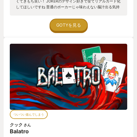
くてきもち良い！ JOKERのデザイン好きで全てリアルカード化
げて来たジャンルや文化がないまぜになって、ここ十年単位で
してほしいですね 普通のポーカーじゃ味わえない脳汁出る気持
のインディーゲームの台頭があって、さらにデッキ構築ローグ
ちよさ とにかく最高だ！ UIもわかりやすい 残念のところは使
ライトの先駆けであったSlay the Spireのような先達があったか
いにくく明らかに弱いJOKERがあるところですかね
らこそ生まれたものなのだ。
GOTYを見る
ついつい遊んでしまう
クック
さん
Balatro