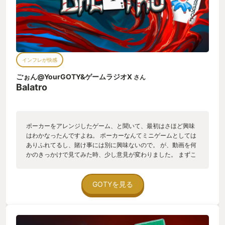
インフレが快感
ごぉん@YourGOTY&ゲームラジオX
さん
Balatro
ポーカーをアレンジしたゲーム、と聞いて、最初はさほど興味
はわかなったんですよね。 ポーカーなんてミニゲームとしては
ありふれてるし、賭け事には別に興味ないので。 が、動画を何
かのきっかけで見てみた時、少し意見が変わりました。 まずこ
れのゲームはポーカーの皮を被ってはいるものの、実際には
Slay The Spire的なデッキを育てるタイプの、ポーカーとは全
く違うゲームだなと動画でわかりました。 そしてなんだか音と
GOTYを見る
演出がとても気持ちいい。 ポーカーのお上品な雰囲気ではな
く、パチンコとかの脳汁ドパーな雰囲気。 そんなわけで興味を
そそられた私はちょっと遊んでみるかー、安いし！という軽い
気持ちで購入しました。 そして、あっという間にハマってしま