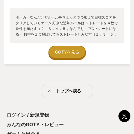
ポーカーなんだけどルールをちょっとづつ加えて目標スコアを
クリアしていくゲーム 好きな追加ルールは ストレートを４枚で
条件を満たす（２，３，４，５，なんでも でストレートにな
る） 数字を１つ飛ばしてもストレートとみなす（１，３，５，
７、９でストレートにできる） 黒、赤でフラッシュになる（ス
ペードとクラブが混在してもフラッシュになる） 追加できるル
ールは運に左右されるので毎回できるわけじゃないけど、 役の
GOTYを見る
条件が緩和されるルール＆役のスコアを増加する効果を組みあ
わせて無双するときがめっちゃ楽しい！
トップへ戻る
ログイン / 新規登録
みんなのGOTY・レビュー