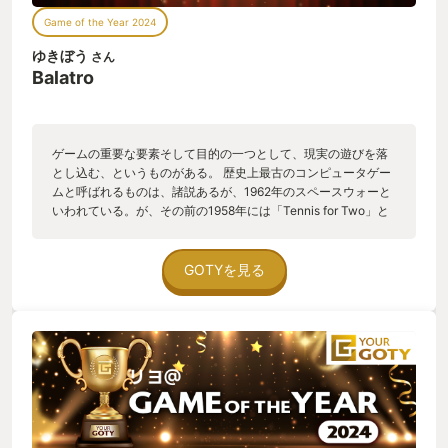
Game of the Year 2024
ゆきぼう
さん
Balatro
ゲームの重要な要素そして目的の一つとして、現実の遊びを落
とし込む、というものがある。 歴史上最古のコンピュータゲー
ムと呼ばれるものは、諸説あるが、1962年のスペースウォーと
いわれている。が、その前の1958年には「Tennis for Two」と
今では呼ばれているテニスゲームが開発されている。しかも
「PONG」のようなバーでボールを跳ね返すのではなく、この
時点ですでに放物線を描いて落下するゲーム性を備えていた。
GOTYを見る
その後、コンピュータゲームはチェスやテニスの再現だけでな
く、この世のあらゆる事象をも再現可能になった。SFの世界の
ような、没入型のゲーム世界に飛び込むことができる日もそう
遠くはないだろう。 しかし、ゲームはやはりゲームである。そ
して、ルールが単純で、尚且つ奥が深ければ深いほど人はゲー
ムにのめり込む。プリミティブな体験に勝てる要素は全宇宙を
探してもそうそうあるものではないのだ。 そして、Balatroであ
る。ポーカーをコンピュータ上に再現し、そこに一味加えただ
けのように見えるこの至ってシンプルなゲームが、しかし恐ろ