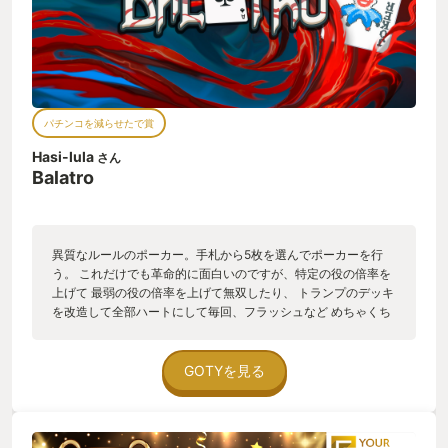
パチンコを減らせたで賞
Hasi-lula
さん
Balatro
異質なルールのポーカー。手札から5枚を選んでポーカーを行
う。 これだけでも革命的に面白いのですが、特定の役の倍率を
上げて 最弱の役の倍率を上げて無双したり、 トランプのデッキ
を改造して全部ハートにして毎回、フラッシュなど めちゃくち
ゃにできる。 さらに5枚まで入れられるジョーカーにより、こ
の役が2倍の200万パワー、 さらにこのジョーカーでさらに倍
の400万、そしてこのジョーカーで3倍の1200万パワーだー
GOTYを見る
っ！！ の某ウォーズマンの様な無茶掛け算が出来てしまう。
で、その点が倍、倍になっていく効果音と演出が何かやばい。
言葉では言えないのですが脳汁がぶしゃぶしゃでる。 これがパ
チンコが出ている時と同等かそれ以上の快感で、 確実にパチン