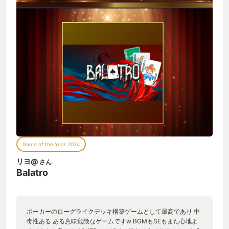
しいほどの中毒性を備えていた。 ルールは簡単。ポーカーの役
を揃えて規定のチップ数を稼ぐことができれば敵（当ゲームで
はブラインドと呼ぶ）を倒し、次へと進むことができる。とは
いえ、敵の姿が見えるわけではなく、なんなら敵とポーカーで
戦うわけでもない。プレイヤーは役を揃えるだけで良い。そし
て、画面上部に並ぶジョーカーがこのゲームに最大の華を添え
る。それが、ジョーカーの持つ特殊能力の発動と、他のジョー
カーや役のレベル、そして追加効果を生む別の要素、タロット
カードと惑星カード、バウチャーとのシナジー効果である。 ジ
ョーカーにはそれぞれ固有の能力があり、特定の役を揃えた
り、揃え方を工夫したりする事でその力を発揮する。そして、
ジョーカーによっては役のポイントを何倍にも、いや、うまく
いけば何百倍にもして相手にぶつけることができる。この時の
ジョーカーのアニメーション、サウンド、視覚効果が絶妙に素
晴らしく、小気味いい音とともに膨れ上がっていくポイントを
Game of the Year 2024
見ているだけで、もう脳汁がドバドバ状態になること請け合い
である。 そもそものポーカーのルールを知らない人向けに、い
リヨ@
さん
つでも見ることの出来る役の表やガイドが備わっていて、我が
Balatro
家の9歳の娘でも簡単にルールを理解することが出来た。ゲーム
とはかくあるべし。 ゲーム業界は、莫大な予算と膨大な人員を
投じて作られるAAAゲームが支えていると信じる人々がいる。
だが、わたしはこういう、アイデア一つで無限の面白さを作り
ポーカーのローグライクデッキ構築ゲームとして最高であり 中
上げることが出来る事こそがゲームの真髄だと信じている。
毒性ある ある意味危険なゲームですw BGMもSEもまた心地よ
Balatroも決して突然変異種ではない。これまでゲームが作り上