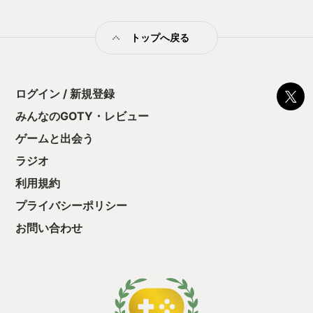
止する設定を有効
の仕組みの理解が
満足できるまで予
トップへ戻る
る！これにより沼
ミットがあるのに
に勤しんでしまう
型のローグライト
ログイン / 新規登録
をクリアしたら今
う気持ちを揺るが
みんなのGOTY・レビュー
後の報酬で「これ
ゲームと出会う
ちゃうじゃぁん。
っと試すだけだか
ラジオ
て、クリアしちゃ
酬きたよ。もう寝
利用規約
・・・・・ 「ぉ
プライバシーポリシー
た、クリアまでや
も工場自動化沼に
お問い合わせ