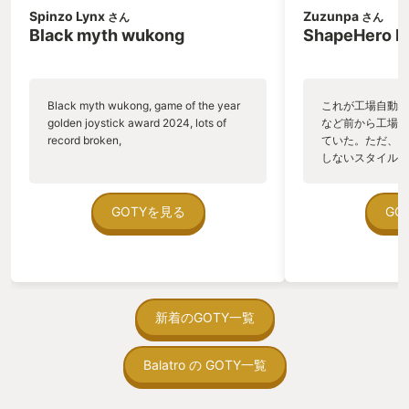
Spinzo Lynx
Zuzunpa
さん
さん
Black myth wukong
ShapeHero F
Black myth wukong, game of the year
これが工場自動化
golden joystick award 2024, lots of
など前から工場自
record broken,
ていた。ただ、P
しないスタイルだし、P
のゲームいっぱい
ていた。 ただ、Sha
在を知ってから、
GOTYを見る
GO
う。気になる。ほ
ゃった。あぁ、セ
っている。あっ、
がない少しだけだ
を始めると、覚え
間制限があって、
新着のGOTY一覧
取っ付きづらいじ
トコンベアの配置
Balatro の GOTY一覧
ん！このゲーム、
向けか？というの
の印象。 しかし