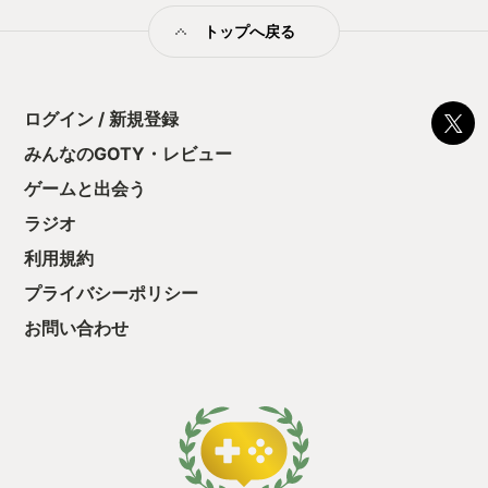
チリ、高低差に富んだステージが楽しい。 とはいえ、一番好き
トップへ戻る
なのはピクミン達がワラワラと一生懸命デカイお宝を運び込む
営みである。1作目から変わらぬこの愛らしいムーブがこれから
も楽しめますように。みんな買えし！ おわり
ログイン / 新規登録
みんなのGOTY・レビュー
ゲームと出会う
ラジオ
利用規約
プライバシーポリシー
お問い合わせ