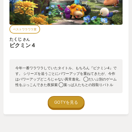
ベストワラワラ賞
たくじ
さん
ピクミン４
今年一番ワラワラしていたタイトル、もちろん『ピクミン4』で
す。 シリーズを追うごとにパワーアップを重ねてきたが、今作
はパワーアップどころじゃない異常進化。 ◯だいぶ別のゲーム
性をぶっこんできた夜探索 ◯葉っぱ人たちとの段取りバトル
◯ピクミン不要論まで聞こえてくる万能すぎる宇宙犬オッチン
ごった煮的なそれぞれの要素が、報酬系を介してつながって、
順繰りプレイしたくなる作り。 葉っぱ人に勝利して捕獲⇒夜探
GOTYを見る
索で入手できるエキスで葉っぱ人を治療⇒ますますオッチン強
くなるなる 本編はイージーかつ要素盛りだくさんで、歯ごたえ
がほしい向きにはタイムアタックやピクミン1的なサブストーリ
ー（オッチン抜きで日数制限付き）もあり、まさに盤石であ
る。 ついに家屋の中のステージも出てきたりして見応えもバッ