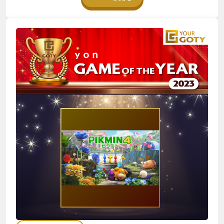
「ピクミンという命を軽んじてはいけない」と伝えたいとも思
キュー隊員も個性的で、探索中に通信が入ると楽しくなりま
うようになったので、ザコバトルにおいても一切の油断は認め
す。また、まったくの偶然ですが私のハンドルネームと同名の
られません。現場監督として常に安全を心がけて挑み、探検が
キャラがいました。 探索はソロなので、最初はさみしいかと思
時間切れになりそうな時も一匹たりとも見捨てないことを誓
いましたが、そんなことはありませんでした。 ピクミンたちが
い…どんなに絶望的であろうともオッチンと共に取り残された
私のそばにいてくれるからです。彼らは私の指示に忠実に従っ
ピクミン一匹を救助に向かう。 貫いたつもりです。 その成果は
てくれますし、時には私を助けてくれます。 彼らと一緒に冒険
あったのかよくわかりません。５歳児は最初こそピクミンの死
するのはとても楽しいです。 ダンドリバトルも楽しいですが、
に戦慄していましたが、いつからか数匹死んだくらいであれば
難易度が高いです。 最高評価を得るためには、時間やピクミン
ケタケタ笑ってました。 いつの日か５歳児にも、『あの日あの
の数を管理しなければなりません。私は何度も失敗しました
時のピクミンたちがどんな気持ちで原生生物に立ち向かってい
が、諦めませんでした。 今はおそらく最終ステージと思われる
たのか』…それを思い返してくれる日が来ることを父親として
ところを攻略中ですが、25時間程度プレイしています。このゲ
願っております。 ----------------------------------------
ームは長く遊べるので、コスパも高いです。 子どもと一緒に遊
----- コウテイデメマダラを一生許さん ---------------------
べるのも魅力的なポイントです。ピクミンの絵を描きました。
------------------------ 原生生物が多種多様でして、こちら
私はいわゆる「画伯」なので、普通の絵だと子どもに笑われま
が思ってもいないような攻撃をしかけてくるヤツらがいます。
すが、ピクミンのデザインはシンプルなので、それっぽく描け
だからこそ初見では犠牲ゼロの完封勝利はむずかしいわけです
ました。子どもも喜んでくれました。 ピクミン４は本当に素晴
が…いくつか印象深いボス級の原生生物がいます。特に印象深
らしいゲームだと思います。 ピクミンシリーズを初めてプレイ
いのがコウテイデメマダラ。 見た目がキモい…というのももち
する人でも楽しめますし、ファンの人でも満足できる内容だと
ろんありますが、デメマダラシリーズの中でも最大サイズ。コ
思います。 私はこのゲームを心からおすすめします。
イツはバトル中に、雄叫びをあげて、ピクミンたちをパニック
状態にしてくる時があります。（リオレウスとかティガレック
スみたいな雄叫び） パニック状態になったピクミンは隊列を離
れ周囲を逃げ惑ってしまいます。プレイヤーとしてはすぐさま
笛を吹いてピクミンをなだめ再度隊列に引き戻せばいい。それ