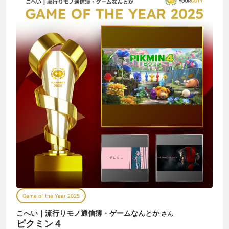
て失敗したときは便利機能である「巻き戻し機能（数分前やダ
ンジョン開始時に戻ることができる）」を使用し、繰り返し挑
戦している！ピクミンは、息子に文章を読むことと、トライ&エ
ラーを学ばせてくれた。 また、このゲームはたくさんのピク
ミンを使ってものを運んだり、原生生物を倒したりするため、
数字が非常に多く出てくる。資材があと何個必要、このアイテ
ムはピクミンが何匹いる。原生生物にピクミンが何匹食べられ
たなど、この要素を通じて、息子の足し算、引き算の能力は劇
的にアップした。 そうやってピクミンをプレイしていった息
子は、ラストダンジョンまでたどり着く。さすがに立ち回りが
難しいボスが多く、強いボスやラスボスは私が担当。エンディ
ングを迎えたとき、息子は涙していた。自分で頑張ったこと、
そしてクリアできた達成感がとても強かったのだろう。それを
見て父も涙。 クリア後もピクミン熱は収まらず、収集アイテ
ムの回収やサブクエストをやり続ける息子。2週目プレイを始め
たり、やりこみ要素である「葉っぱ仙人の挑戦状」にもチャレ
ンジ。親子で悪戦苦闘しながらクリアていたが、最終的は自分
でクリアできるようになってしまった。ラスボスも、11月によ
うやく自力で撃破した。 ピクミン4は「段取りバトル」とい
う、効率よくピクミンを扱い得点を競う対戦モードがある。は
Game of the Year 2025
じめは手加減しながら楽しく遊んでいたが、息子はどんどん上
達し、父はプレイさせてもらえない為どんどん差が縮まる。最
こへい｜流行りモノ通信簿・ゲームなんとか
さん
終的には本気でやっても6歳児に勝てなくなってしまい、手加減
ピクミン４