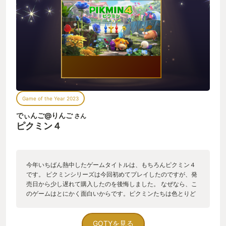
をしていく物語。ステージそれぞれの中でピクミンたちに手伝
ってもらいながら、オタカラや遭難者たちを救助していく。そ
のステージ探索の中での原生生物（敵キャラ）とも戦うことに
なるわけですが、戦いの中で、ピクミンは食べられてしまった
り、踏みつぶされて死んでしまったり…ピクミンたちがあまり
にもあっけなく命を落とす光景がとても強烈でした。 プレイヤ
ーや直接戦うのではなく、ピクミンたちに指示を出す役回りで
あり、いわば現場監督。プレイヤーがヘッポコな操作・指示を
行うとピクミンたちの命を散らしてしまう。現場監督としての
自分の不甲斐なさをまざまざと突き付けられてしまうので、原
Game of the Year 2023
生生物との戦いがとてもこわい。。 ボクの判断ミスでピクミン
が死に…操作ミスでもピクミンが死に…１匹２匹の死はゲームの
でぃんご@りんご
さん
進行上はたいした影響はないんですが、あの断末魔がとてもつ
ピクミン４
らい。 ピクミンが命を落とした時のエフェクトが、SEが…とて
も心にくるの… -------------------------------------------
-- ボクと５歳児とピクミン --------------------------------
------------- ５歳児の息子と一緒にピクミン４を遊ぶとき、
今年いちばん熱中したゲームタイトルは、もちろんピクミン４
基本はボクが操作をしていました。（息子は画面を見ながらあ
です。 ピクミンシリーズは今回初めてプレイしたのですが、発
ーだこーだ指示をする係） 一瞬の判断ミス…勝ちを焦ったが故
売日から少し遅れて購入したのを後悔しました。 なぜなら、こ
の判断ミス…他のゲームではHPがちょっと削れるだけの話で
のゲームはとにかく面白いからです。ピクミンたちは色とりど
す。でもピクミンというゲームでは「命が消えた音」が聞こえ
りで、まるでお菓子のようにかわいいです。 オッチンもかわい
てくる。 命が消えた音を…ボクと５歳児は受け止めねばならな
いですが、それ以上に強く、そして頼もしい相棒キャラです。
い… ピクミンをプレイする中で、父親として５歳児に対して
オッチンだけで原生生物を排除できてしまうほど、 ほかのレス
GOTYを見る