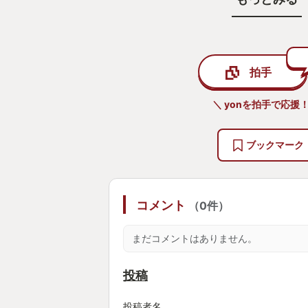
えを感じることができました。
ストーリークリアはまだですが、子
拍手
ームを楽しむ機会をくれたピクミン
ザイヤーです。
＼ yonを拍手で応援！
そして、みんなの心をソフト一本で
う会社に、改めて感服、感謝するば
ブックマーク
コメント
（0件）
まだコメントはありません。
投稿
投稿者名