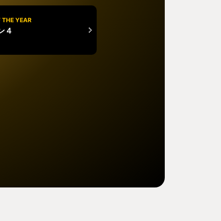
 THE YEAR
ン４