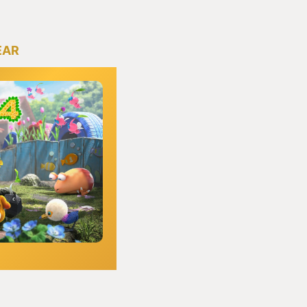
EAR
４