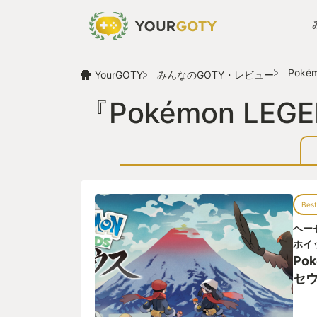
Poké
YourGOTY
みんなのGOTY・レビュー
『Pokémon L
Best
ヘー
ホイ
Po
セ