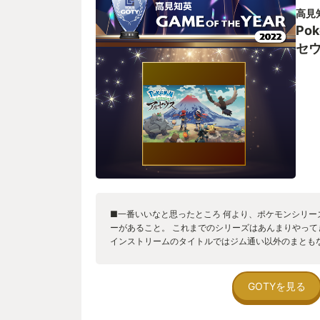
とはうって変わった激しい攻防はとても爽快感があり
高見
ば従来通り味方のポケモンと戦わせることも出来、勝
Po
シズメダマひとつのダメージが上がるという恩恵もあ
方法が取れるというのも好印象でした。 ちなみにシ
セ
は可能なので、私はもっぱら素早く回避しながら地道
ティングアクションを楽しんでいました。 【ポケモ
ム性について説明しましたが、次は世界観について。
きましたが、ここにもポケモンが大事にしている世界
性が示されていたと思います。 舞台は過去作「ポケ
ール」の数百年前。まだ人とポケモンが心を通わせき
人はポケモンを恐れ、野生のポケモンは人を見つけ
やハイドロポンプ、サイコキネシスなど強力な技を生
撃を食らうとプレイヤーはしっかりダメージを受け、大
されてしまいます(気を失うだけですぐ再出発できる
はたくましい……)。 その恐怖はすさまじく、それ
棒的存在として慣れ親しんでいたポケモンを「畏怖す
■一番いいなと思ったところ 何より、ポケモンシリー
なります。 時に攻撃を回避しながら慎重に動くとい
ーがあること。 これまでのシリーズはあんまりやっ
それをする理由がしっかりリンクしているため、その
インストリームのタイトルではジム通い以外のまとも
深い没入感を味わうことが出来ました。 何より自分
んでした。なので、今回のようなちゃんとしたストー
全力で追いかけられる様は純粋に怖かったです。大自
目的地がジム通いでなくなっただけで、ストーリーは
来ました。 【ポケモンと駆け回れる世界への挑戦】
けでもすごく開放感があったなという感じがします。
GOTYを見る
ンワールド、オープンフィールドで遊べるゲームに力
にせよ、かなり自由に歩き回ることもでき、また画面
ルセウス」の前作「ソード/シールド」の「ワイルド
で、いろいろな場所で好き好きに写真を撮ることができ
2022年冬に発売された最新作「スカーレット/バイ