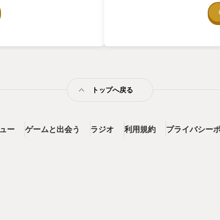
は喋りはしませんが、息づかいな
たです。 周りの登場人物も、結
いて 残念なところにも書きまし
す。 もうちょっとポケモンの整
ったのになというふうには思い
、やはり開発期間が足りないんで
ィルタも含み、昔の時代であると
かったです。風景もとても未開
っており、リアル感がありまし
トップへ戻る
ッドな感触も好きではあります
が醸し出しているんじゃないか
つきものの衣装についても、過去
、またこの時代にも合っていて
ゲームソフトのお得意技という
ビュー
ゲームと出会う
ラジオ
利用規約
プライバシー
つながるインタラクティブミュー
ます。 ゲームの世界観・時代背
入できました。ここはとてもいい
く、このゲームを選んだ理由 多
イトルはスカーレットバイオレ
もらってますが、やはり対象プレ
、草むらからボールを投げただ
投げとかのシステムが廃止され
。 また、衣裳のバリエーション