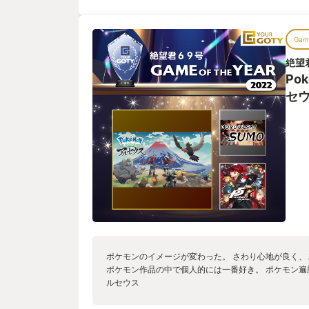
楽しかったところ 上記以外のところからすると、ほか
なぎになった完全オープンワールドになりました。 
かったことでしょうか。対人戦モードがなかったとい
をなしている。時に襲われることもありますし、人懐
ソースが割かれたのか、割と真剣にポケモンと勝負を
を振り撒いてくれる。 その世界で生きている存在と
Game
メインストリームタイトルを見ると、どうしても敵AI
元々ポケモンは大好きでしたが彼らにまだまだこんな
も無意味なことを平気でやったりする。それがポケモ
絶望
ました。 特に今作は本編作品群の過去を描いた話で
しょうがないですが、そんなことは全然なかったりし
んなポケモンが存在してたのか、と想像を膨らませ
Po
らば対人戦をやってねと言う動線が見えておりバトル
RPGに留まらず、アクションという新たなジャンルで
感覚がありましたが、このゲームはそういうことがなく
セ
てくれた挑戦的な作品として、今後もぜひシリーズ化
ょっと残念だなと思ったところ 特にポケモンの整理
と思います。
ーズと同じだったというところでしょうか。とりあえ
逃がす(ポケモンと別れる)ということはできましたが
みも該当ポケモン以外のキャラクターが選択できなく
ドの時代から比べると、あまりにも進歩していないと
表示モードがあるとはいえ、ちゃんとしたフォトモー
撮影方法はかなり限定されてしまいます。この辺は最
オレットもそうですが、洗練がまだ足りてないなとい
こはやはりポケモンなので、基本的にこちらから出せ
しょうか。もうちょっと最近のRPGみたく、普通に多
気がします。今回はそこまでなかったにしても、一対
ケモンには結構あるので。 ■シナリオについて 個人
ポケモンのイメージが変わった。 さわり心地が良く
す。ポケモンと既に仲良くなった現代を舞台にした今
ポケモン作品の中で個人的には一番好き。 ポケモン遍
となくおっかなびっくり接している感じ。距離感をす
ルセウス
通してすごくよく感じることができました。 舞台の
を連想させる設定が多く、その時代を想像しながらゲ