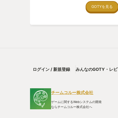
ものもありました。 ■キャラクターについて 主人公
GOTYを見る
どはボイスもあり、表情も豊かで、見ていて楽しかっ
構個性豊かで、親しみが持てました。 ■システムにつ
たが、良くも悪くもポケモンだったなというところで
理についてなど、ブラッシュアップしてくれたら良か
ます。 どこかのニュース記事でも書かれていた通り
すかね。 ■グラフィックについて 水墨画のようなフ
いうことをすごく感じさせるグラフィックでとても良
拓なエリアなんだなということを連想させる風景にな
た。最新タイトルのスカーレッドバイオレットのビビ
が、こちらはこちらでこのタイトルならではの世界観
なというふうに思います。 最近のポケモンと言えば
作の引き継ぎ特典含めて非常にバリエーションが多く
すごく良かったです。 ■サウンドについて 任天堂系
ログイン / 新規登録
みんなのGOTY・レ
か、複数のBGMがクロスフェードし、シームレスに
ジックの取り組みも含めて、すごく良かったなと思い
景(時代的には明治初期？)にもすごく合っていて、没
意味でポケモンらしくなかったですね。 ■最新作でな
チームコルー株式会社
くの方がご存知のとおり、ポケモンシリーズの最新タ
ットとなります。 こちらの方ももちろん楽しませて
ゲームに関するWebシステムの開発
イヤーがより広くなっているからというのもあってか
ならチームコルー株式会社へ
けで捕まえられるとか、相手の注意をそらすための餌
ており、ちょっと残念だなというふうに思ったところ