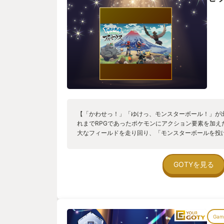
【「かわせっ！」「ゆけっ、モンスターボール！」が
れまでRPGであったポケモンにアクション要素を加え
大なフィールドを走り回り、「モンスターボールを投
うポケモン世界お馴染みの流れを実際にできるという
に面と向かって投げるだけでは捕まえられず、草むら
警戒度」を低くしてボールを投げると捕獲率が上がる
GOTYを見る
れます。 しかし難易度自体はそれほど高くなく、落
ボールを投げれば大丈夫、という優しい作りになって
ことができるので細かなエイムも必要ありません)。
キング/クイーンという特別なポケモン達と戦うこと
けつつシズメダマと呼ばれる道具を投げる、シューテ
Game
す。 キングごとに攻撃方法も様々で、フィールド上