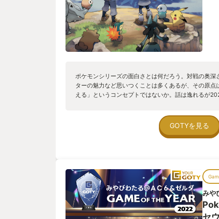
ポケモンシリーズの面白さとは何だろう。対戦の奥深
ターの魅力など思いつくことは多くあるが、その原点
える」というコンセプトではないか。話は逸れるが20
ィック・アワードにて選考された「Ultimate Game of
ペースインベーダー」「テトリス」「スーパーマリオ64」
錚々たる作品群に並んでポケモンシリーズから選ばれた
GOTYを見る
なみに受賞は「ダークソウル」)。これはもちろんAR
に膾炙した功績もあるだろうけれど、前述のコンセプ
タイトルだったからではないかと想像してしまう(な
ポケモンを探すことになるのだから)。前置きが長く
シリーズで「アルセウス」の方に軍配を上げるのは、
Game
ンなフィールドなどを導入したことによって、このコ
し込めていると感じられたからだ。フィールドを歩く
みや
が現れる。初めてこのシリーズを遊んだときの感動が
Po
セ