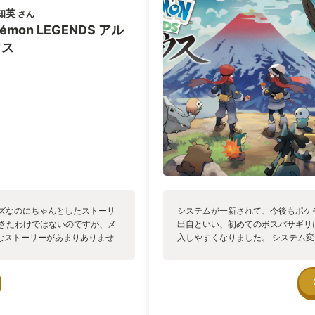
ました。 ある程度ひるませれ
知英
さん
負に勝てばキングがスタンして
kémon LEGENDS アル
るので、プレイヤーのやりたい
ズメダマのみでも倒しきること
ウス
に狙い打つ、ゴリゴリのシュー
ンと大自然に対する畏怖】 ゲー
 先ほどポケモンの警戒度と書
観と絡めたスニーキングの必要
ットモンスターダイヤモンド/パ
れていない、開拓の時代です。
ると攻撃性を露わにして、突進
身の人間に放ってきます。 攻
体2~3回で力尽きて拠点に戻
とは、やはりポケモン世界の人々
まで過去作を遊んでいて可愛い相
るべき存在」として見るように
ズなのにちゃんとしたストーリ
システムが一新されて、今後もポケ
うプレイヤーの行動と物語内で
てきたわけではないのですが、メ
出自といい、初めてのボスバサギリ
世界で実際に生きているような
なストーリーがあまりありませ
入しやすくなりました。 システム
の背丈の2倍以上のポケモン達に
リーは正直すごく驚きました。
期待できるゲーム出してくれるんだ
然を舐めたらダメだなと実感出
一本道ではあるものの、それだ
 そして近年のポケモンはオープ
 オープンワールドほどではない
を入れているようで、この「ア
部品非表示モードもあったの
エリア」に始まり、それを経て
たということも好きです。 ■
オレット」は全てのマップがひとつ