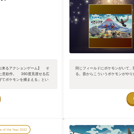
出来るアクションゲーム】 そ
同じフィールドにポケモンがいて、
た意欲作。 360度見渡せる広
る。昔からこういうポケモンがやり
げてポケモンを捕まえる」とい
のはとても新鮮でした。 単純
の中を屈んで進み「ポケモンの
といったスニーキングが要求さ
ち着いてゆっくり背後を取って
いました(ターゲットを固定する
 物語を進めていくと、暴走した
になるのですが、彼らの攻撃を避
ィングアクションが始まりま
 of the Year 2022
でしていた静かなスニーキング