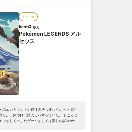
トライ賞
kent🌻
さん
Pokémon LEGENDS アル
セウス
とのエンカウントや捕獲方法も新しくなったポケ
見たが、気づけば購入しハマっていた。 ところど
モンとして出したゲームとしては新しい試みがい
しかった。 キャラクターも音楽も良かった。