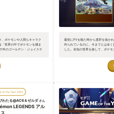
さ、ポケモンや人間らキャラク
最初にPVを観た時から度肝を抜か
は「世界の中でポケモンを捕ま
作られているのに、今までとは全く
21年のゴールデン・ジョイステ
した。未知の世界を旅して、ポケモ
 All Time」の選出過程で、「ス
面白いことばかりでした。ポケモン
「Cod4 MW」「GTA5」ら
ターに焦点を当てた伝記もの等々こ
のは「ポケモンGO」だった(ち
ゲームという概念を爆発的に人口
トを最もはっきりと打ち出した
にせ現実世界を実際に歩き回って
なったが今年リリースされた本編
アクション要素や広めのオープ
 of the Year 2022
ンセプトを上手くゲームに落と
。様々な生態を見せるポケモン
びわたる@AC6＆ゼルダ
さん
蘇ったようだった。
kémon LEGENDS アル
ウス