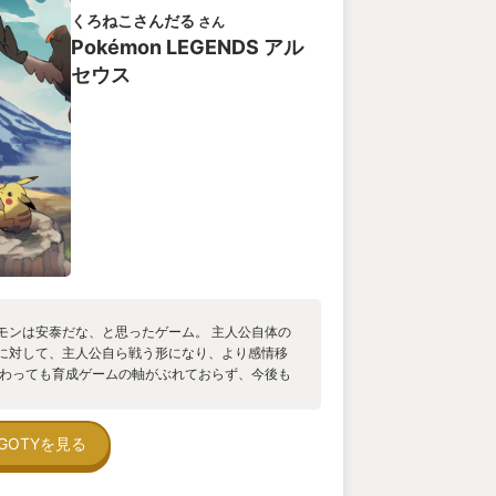
くろねこさんだる
さん
Pokémon LEGENDS アル
セウス
モンは安泰だな、と思ったゲーム。 主人公自体の
に対して、主人公自ら戦う形になり、より感情移
変わっても育成ゲームの軸がぶれておらず、今後も
なぁと思った作品でした。
GOTYを見る