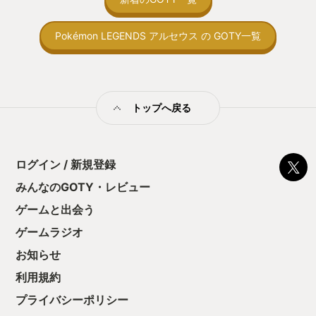
取っ付きづらいじ
トコンベアの配置
Pokémon LEGENDS アルセウス の GOTY一覧
ん！このゲーム、
向けか？というの
の印象。 しかし
止する設定を有効
の仕組みの理解が
満足できるまで予
トップへ戻る
る！これにより沼
ミットがあるのに
に勤しんでしまう
型のローグライト
ログイン / 新規登録
をクリアしたら今
う気持ちを揺るが
みんなのGOTY・レビュー
後の報酬で「これ
ゲームと出会う
ちゃうじゃぁん。
っと試すだけだか
ゲームラジオ
て、クリアしちゃ
酬きたよ。もう寝
お知らせ
・・・・・ 「ぉ
利用規約
た、クリアまでや
も工場自動化沼に
プライバシーポリシー