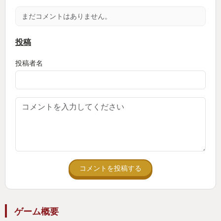
していた静かなスニーキングとはうって変わった激
まだコメントはありません。
しい攻防はとても爽快感がありました。
投稿
ある程度ひるませれば従来通り味方のポケモンと
投稿者名
戦わせることも出来、勝負に勝てばキングがスタン
してシズメダマひとつのダメージが上がるという恩
恵もあるので、プレイヤーのやりたい方法が取れる
というのも好印象でした。
ちなみにシズメダマのみでも倒しきることは可能
なので、私はもっぱら素早く回避しながら地道に狙
い打つ、ゴリゴリのシューティングアクションを楽
コメントを投稿する
しんでいました。
【ポケモンと大自然に対する畏怖】
ゲーム概要