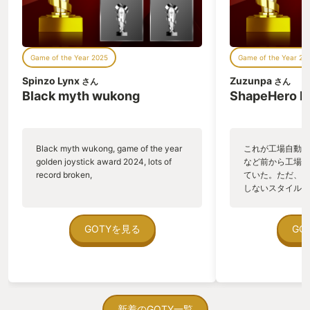
Game of the Year 2025
Game of the Year 20
Spinzo Lynx
Zuzunpa
さん
さん
Black myth wukong
ShapeHero F
Black myth wukong, game of the year
これが工場自動化
golden joystick award 2024, lots of
など前から工場自
record broken,
ていた。ただ、P
しないスタイルだし、P
のゲームいっぱい
ていた。 ただ、Sha
在を知ってから、
GOTYを見る
GO
う。気になる。ほ
ゃった。あぁ、セ
っている。あっ、
がない少しだけだ
を始めると、覚え
間制限があって、
新着のGOTY一覧