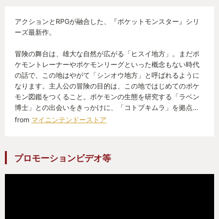
ゲーム性について説明しましたが、次は世界観に
アクションとRPGが融合した、『ポケットモンスター』シリ
ついて。
ーズ最新作。
先ほどポケモンの警戒度と書きましたが、ここに
冒険の舞台は、雄大な自然が広がる「ヒスイ地方」。まだポ
もポケモンが大事にしている世界観と絡めたスニー
ケモントレーナーやポケモンリーグといった概念もない時代
の話で、この地はやがて「シンオウ地方」と呼ばれるように
キングの必要性が示されていたと思います。
なります。主人公の冒険の目的は、この地ではじめてのポケ
モン図鑑をつくること。ポケモンの生態を研究する「ラベン
舞台は過去作「ポケットモンスターダイヤモンド/
博士」との出会いをきっかけに、「コトブキムラ」を拠点…
パール」の数百年前。まだ人とポケモンが心を通わ
from
マイニンテンドーストア
せきれていない、開拓の時代です。
プロモーションビデオ等
人はポケモンを恐れ、野生のポケモンは人を見つ
けると攻撃性を露わにして、突進やハイドロポン
プ、サイコキネシスなど強力な技を生身の人間に放
ってきます。