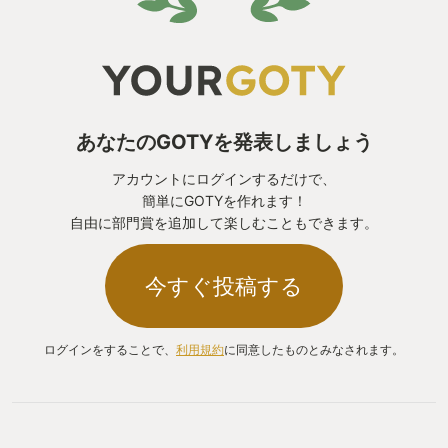
追いかけられる様は純粋に怖かったです。大自然を
舐めたらダメだなと実感出来ました。
【ポケモンと駆け回れる世界への挑戦】
あなたのGOTYを発表しましょう
そして近年のポケモンはオープンワールド、オー
アカウントにログインするだけで、
プンフィールドで遊べるゲームに力を入れているよ
簡単にGOTYを作れます！
うで、この「アルセウス」の前作「ソード/シール
自由に部門賞を追加して楽しむこともできます。
ド」の「ワイルドエリア」に始まり、それを経て
2022年冬に発売された最新作「スカーレット/バイオ
今すぐ投稿する
レット」は全てのマップがひとつなぎになった完全
オープンワールドになりました。
ログインをすることで、
利用規約
に同意したものとみなされます。
周囲を見ればポケモン達が群れをなしている。時
に襲われることもありますし、人懐っこいポケモン
は近づいて愛想を振り撒いてくれる。