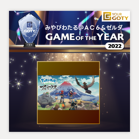
その世界で生きている存在としてしっかり表現さ
れており、元々ポケモンは大好きでしたが彼らにま
だまだこんな一面があったのかと驚かせられまし
た。
特に今作は本編作品群の過去を描いた話でもある
ため、この地方には昔こんなポケモンが存在してた
のか、と想像を膨らませてくれる作品となっていま
す。
RPGに留まらず、アクションという新たなジャン
ルでポケモンの新たな可能性を見せてくれた挑戦的
な作品として、今後もぜひシリーズ化してほしいと
思えるタイトルだと思います。