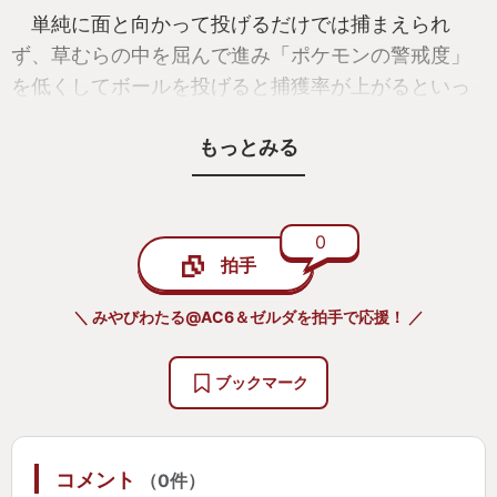
単純に面と向かって投げるだけでは捕まえられ
ず、草むらの中を屈んで進み「ポケモンの警戒度」
を低くしてボールを投げると捕獲率が上がるといっ
たスニーキングが要求されます。
もっとみる
しかし難易度自体はそれほど高くなく、落ち着い
てゆっくり背後を取ってボールを投げれば大丈夫、
という優しい作りになっていました(ターゲットを固
0
拍手
定することができるので細かなエイムも必要ありま
せん)。
＼ みやびわたる@AC6＆ゼルダを拍手で応援！ ／
物語を進めていくと、暴走したキング/クイーンと
ブックマーク
いう特別なポケモン達と戦うことになるのですが、
彼らの攻撃を避けつつシズメダマと呼ばれる道具を
投げる、シューティングアクションが始まります。
コメント
（0件）
キングごとに攻撃方法も様々で、フィールド上で