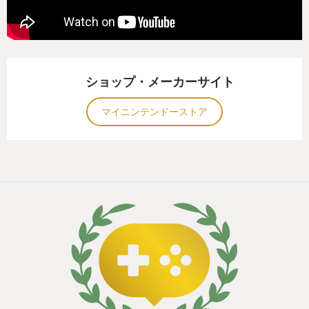
攻撃を食らうとプレイヤーはしっかりダメージを
受け、大体2~3回で力尽きて拠点に戻されてしまい
ます(気を失うだけですぐ再出発できるとは、やはり
ポケモン世界の人々はたくましい……)。
ショップ・メーカーサイト
その恐怖はすさまじく、それまで過去作を遊んで
マイニンテンドーストア
いて可愛い相棒的存在として慣れ親しんでいたポケ
モンを「畏怖するべき存在」として見るようになり
ます。
時に攻撃を回避しながら慎重に動くというプレイ
ヤーの行動と物語内でそれをする理由がしっかりリ
ンクしているため、その世界で実際に生きているよ
うな深い没入感を味わうことが出来ました。
何より自分の背丈の2倍以上のポケモン達に全力で