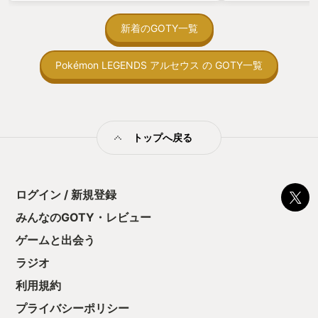
を始めると、覚え
間制限があって、
新着のGOTY一覧
取っ付きづらいじ
トコンベアの配置
Pokémon LEGENDS アルセウス の GOTY一覧
ん！このゲーム、
向けか？というの
の印象。 しかし
止する設定を有効
の仕組みの理解が
満足できるまで予
トップへ戻る
る！これにより沼
ミットがあるのに
に勤しんでしまう
型のローグライト
ログイン / 新規登録
をクリアしたら今
う気持ちを揺るが
みんなのGOTY・レビュー
後の報酬で「これ
ゲームと出会う
ちゃうじゃぁん。
っと試すだけだか
ラジオ
て、クリアしちゃ
酬きたよ。もう寝
利用規約
・・・・・ 「ぉ
プライバシーポリシー
た、クリアまでや