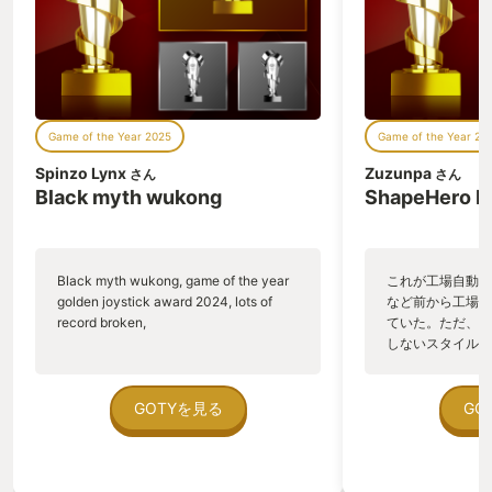
Game of the Year 2025
Game of the Year 20
Spinzo Lynx
Zuzunpa
さん
さん
Black myth wukong
ShapeHero F
Black myth wukong, game of the year
これが工場自動化
golden joystick award 2024, lots of
など前から工場自
record broken,
ていた。ただ、P
しないスタイルだし、P
のゲームいっぱい
ていた。 ただ、Sha
在を知ってから、
GOTYを見る
GO
う。気になる。ほ
ゃった。あぁ、セ
っている。あっ、
がない少しだけだ