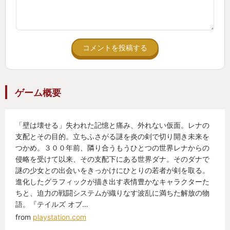
コメントを投稿する
ゲーム概要
「壁は壊せる」失われた記憶と痛み、外れない仮面。レナの
支配とその目的。立ちふさがる謎を炎の剣で切り開き未来を
つかめ。３００年前、隣り合うもうひとつの世界レナからの
侵略を受けて以来、その支配下にある世界ダナ。そのダナで
謎の少女との出会いをきっかけにひとりの若者が剣を取る。
進化したグラフィックが描き出す表情豊かなキャラクターた
ちと、迫力の戦闘システムが織りなす波乱に満ちた解放の物
語。『テイルズ オブ…
from
playstation.com