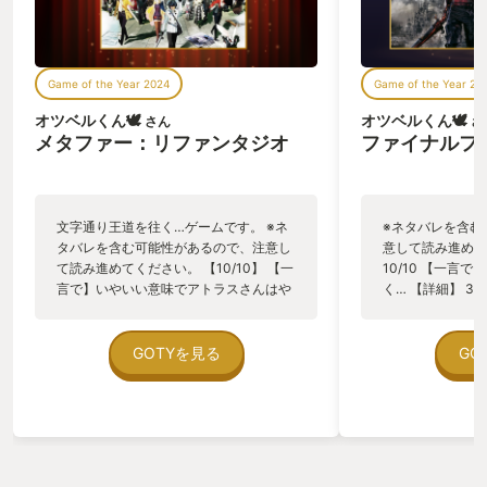
Game of the Year 2024
Game of the Year 20
オツベルくん🕊️
オツベルくん🕊️
さん
さ
メタファー：リファンタジオ
ファイナルファ
文字通り王道を往く…ゲームです。 ※ネ
※ネタバレを含む
タバレを含む可能性があるので、注意し
意して読み進めて
て読み進めてください。 【10/10】 【一
10/10 【一言
言で】いやいい意味でアトラスさんはや
く… 【詳細】 3
ってくれましたよ、マジで。 【詳細】
を据えて遊ぶ、め
いやこのゲームからはペルソナ５以来の
来の『体験型アト
衝撃を受けたし、2021のYour GOTYの
うのが、このゲー
GOTYを見る
GO
時にも書いたけど、AAAのRPGの求めら
感想だった。 さて、
れるクオリティがさらに一段上がったん
ⅩⅥ(以下FF16
だなと思わざるを得なかったです。 まず
モーションが積極
世界観がいい。ストーリー冒頭で王の魔
熱心な諸兄は当然
法なるものが発動して、この世を縛るル
し、このゲームを今
ールが発動しちゃうんだけど、非常にハ
た最大の理由を述