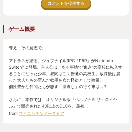
コメントを投稿する
ゲーム概要
奪え、その意志で。
アトラスが贈る、ジュブナイルRPG『P5R』がNintendo
Switch™に登場。主人公は、ある事情で“東京”の高校に転入す
ることになった少年。昼間はごく普通の高校生。放課後は腐
った大人たちの歪んだ欲望を盗む怪盗として暗躍。
個性豊かな仲間たちが志す「世直し」の行く末は…？
さらに、本作では、オリジナル版『ペルソナ５ ザ・ロイヤ
ル』で販売された40以上のDLCを、最初…
from
マイニンテンドーストア