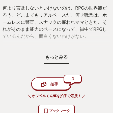
何より言及しないといけないのは、RPGの世界観だ
ろう。どこまでもリアルベースだ。何せ職業は、ホ
ームレスに警官、スナックの雇われママときた。そ
れがそのまま能力のベースになって、街中でRPGし
ているんだから、面白くないわけがない。
ストーリーは安定の龍が如くクオリティ。親子の
もっとみる
絆、兄弟の絆(と私は解釈している)、仲間との絆。王
道のRPGではないか。さすがドラクエの名前を出す
ことはある。
0
拍手
龍が如く知らない人でも大丈夫。私も知らなかった
から。でもこの作品は間違いなく面白いので、買っ
＼ オツベルくん🕊️を拍手で応援！ ／
て損することはないだろう。
ブックマーク