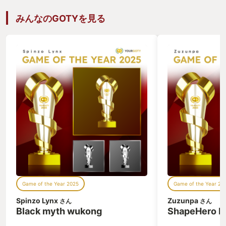
イファンタジーっぽくてワクワクが止ま
もがな、召喚獣合
らなかった。王の魔法っていうのは、簡
このゲームには今
みんなのGOTYを見る
単に言えば王国で選挙をしよう！という
ムをしていて、血
ことなんだけど、候補者の人気の可視化
る程昂った数少な
や上位候補者は暗殺されない（暗殺を試
召喚獣合戦を遊ぶ
みたものは問答無用で死ぬ）という超絶
を進める動機とな
な効果もあって、まさにファンタジーの
リートとして放つ
魔法といった趣。この辺は、じゃあお金
れら全ては私の拳
で票を買収すればいいやんとか、上位候
った。私は紛れも
補者皆殺しにすればええやん、とかの邪
て、ガルーダを嬲
道をことごとくつぶしているのも巧妙。
し、バハムートを
旅しながら展開していくストーリーもい
死闘を繰り広げた
いんですよね、これが。やっぱRPGは旅
ンタジーだ。 そ
しなきゃ。新しいところに行って、そこ
ムは本質的にアク
でイベントがあって、仲間が増える！王
アクションRPG
道ですよね、王の魔法。 で、やっぱりオ
ーション上、やむ
ープニングのアニメでルイが出てくるわ
んであって、この
けじゃないですか。「あ、こいつ悪役だ
ルは体験型アトラ
な」と誰もが思う。それでラスボスもち
ら、人間形態とし
Game of the Year 2025
Game of the Year 20
ゃんとこのルイなんです。そうこの話、
簡単だったり、一
ルイのポジションがぶれない。同情の余
｢寄り道に乏しい
Spinzo Lynx
Zuzunpa
さん
さん
地が生まれてきても、やっぱり最後まで
とは、あなたがイ
Black myth wukong
ShapeHero F
過激な思想を持った暴君なわけです。そ
きることを考えれ
こがいい。 戦闘については、まあ女神転
だ。 もし、あな