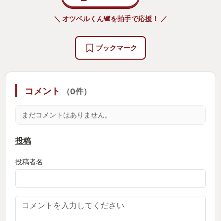
ろう。キャラクターの動き、表情、目の動き、長い
＼ オツベルくん🕊️を拍手で応援！ ／
開発期間を経て完璧に作り込まれている。プレイし
ている最中はシオンばかりみてしまっていた。それ
ブックマーク
くらいキャラクターの造形、動作は魅力的である。
買って損することは決してないだろう。世界観、ス
コメント
（0件）
トーリーは他シリーズと切り離されているので、テ
イルズ初めてという人にもおすすめだ。
まだコメントはありません。
投稿
投稿者名