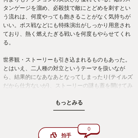
タンゲージを溜め、必殺技で敵にとどめを刺すとい
う流れは、何度やっても飽きることがなく気持ちが
いい。ボス戦などにも特殊演出がしっかり用意され
ており、熱く燃えたぎる戦いを何度もやらせてくれ
る。
世界観・ストーリーも引き込まれるものもあった。
とはいえ、二人種の対立というテーマを扱いなが
ら、結果的になあなあとなってしまったり(テイルズ
だから仕方ないが)、ストーリーの謎も蓋を開けてみ
れば大したことではなかった印象もある。個人的に
もっとみる
典型的なボーイミーツガールのシナリオに回帰した
ストーリーには落胆もした。
グラフィックはいわゆるanimeのものとしては、ト
0
拍手
ップレベル、一種の到達点と言って差し支えないだ