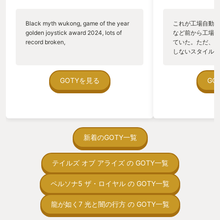
生といえばそれでおしまいなんだけど
PCを持っている
も、個人的には女神転生3リマスター版
入して遊ぶ価値を
Black myth wukong, game of the year
これが工場自動化
以来のプレスアイコンシステムだったの
今すぐ買い、PC
golden joystick award 2024, lots of
など前から工場自
で、それは結構楽しめた。あと、ラスボ
り次第即座に予約
record broken,
ていた。ただ、P
スがやたら強かった…近年のゲームの中
しないスタイルだし、P
であれだけ難しいのは結構珍しい。個人
のゲームいっぱい
的なことを言うと、結局タルンダとかラ
ていた。 ただ、Sha
ンダマイザは強いです。バフよりデバフ
在を知ってから、
GOTYを見る
GO
なんじゃい！スナイパーの破砕撃ちもお
う。気になる。ほ
手軽高火力で大好き。初見はジンテーゼ
ゃった。あぁ、セ
全然強さに気づけなかったので、そこは
っている。あっ、
もっと誘導ほしかったかも。 あと音楽
がない少しだけだ
ね！これね、もう神（語彙力低下）。ボ
を始めると、覚え
ーカルの人が現役僧侶という納得感の強
間制限があって、
新着のGOTY一覧
い歌で、常にプレイを前に進められまし
取っ付きづらいじ
た。 このゲームにおけるBGMって、ガ
トコンベアの配置
リカという妖精がかけてくれる魔法の作
テイルズ オブ アライズ の GOTY一覧
ん！このゲーム、
用で主人公だけが聞こえるという設定な
向けか？というの
んだけど、ガリカがね、めっちゃいいこ
の印象。 しかし
ペルソナ5 ザ・ロイヤル の GOTY一覧
と言うんですよ。「音楽は原初の魔
止する設定を有効
法」。めっちゃエモくないですか？だっ
の仕組みの理解が
て原始人たちだって言葉というメディア
龍が如く7 光と闇の行方 の GOTY一覧
満足できるまで予
が未発達だった時から、手をたたいて、
る！これにより沼