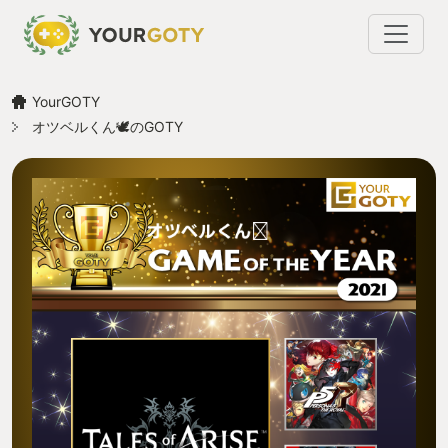
YourGOTY
オツベルくん🕊️のGOTY