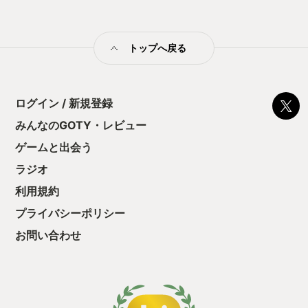
足を踏み鳴らして、歌を歌ってたに違い
ミットがあるのに
ないんですよ。音楽に何度も命を救われ
に勤しんでしまう
てきた身からしたら、本当に共感できる
型のローグライト
セリフです。そう、音楽ってね、魔法な
トップへ戻る
をクリアしたら今
んです。 【まとめ】 このゲームは100人
う気持ちを揺るが
遊んだら、100人が神ゲー認定する自信
後の報酬で「これ
があります。とにかく遊んでみてくださ
ちゃうじゃぁん。
い。50時間以上かけて遊ぶ価値は絶対に
ログイン / 新規登録
っと試すだけだか
あります。
て、クリアしちゃ
みんなのGOTY・レビュー
酬きたよ。もう寝
・・・・・ 「ぉ
ゲームと出会う
た、クリアまでや
ラジオ
も工場自動化沼に
利用規約
プライバシーポリシー
お問い合わせ