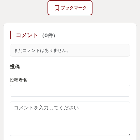
は大丈夫かな、防寒着をきていこう、歩きやすい靴
ブックマーク
をはいて、寒さ対策は十分かな、BGMは何をきこう
かななどなど、、
また外に出ればリアルな体感をうけるのです、朝
コメント
（0件）
の空気は澄んだ気がするな、小鳥のさえずり、朝日
がまぶしいな、小学校の頃よく遊んだ公園懐かしい
まだコメントはありません。
な、こっちは新しいマンションが建って景色がちが
うな、日中はあったかくてきもちいいな、夜だとこ
投稿
の辺りはちょっと暗くて物騒だな、、、
投稿者名
そして攻略のスピードは自分のペースで組み立て
るのです、今日はこいつとこいつの素材集めるまで
やるか、疲れたら公園のベンチで休憩だな、そうだ
トイレで用をたしておこう、水分補給は自販機で買
うか、
ネット上の情報や評判、攻略情報をあさればあさ
るほど、先に追いつきたくなりますが、そこはソシ