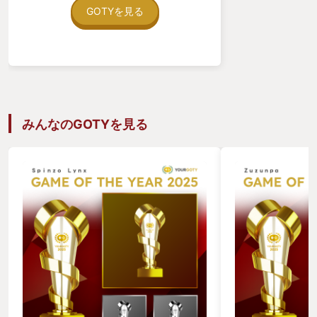
帯機などでリリースされていた系統であ
GOTYを見る
る。 ２Dゼルダは前々作ぐらいに当た
る神々にトライフォース２でかなり斬新
なシステムを入れていたが、今回はそれ
に劣らず、スイッチ版夢を見る島のテイ
ストで描かれた全く新しいゼルダとなっ
た！ 以下素晴らしい点を箇条書きで連ね
るがそれが私のとってのGOTYになった
理由ともなる。 ・主人公がまさかのゼル
みんなのGOTYを見る
ダ姫 ゼル伝シリーズを知らない人は何を
言ってるかわからないと思うが、ゼルダ
の伝説の主人公はリンクであったが、今
回はゼルダ姫が主人公となる、しかし外
伝のようなものではなく、しっかりとし
た本筋を行っている作品である。（公式
サイトの年表にも更新があったね） ・直
接は戦わず、物や魔物をお借りして戦う
知恵のかりものシステム 物や魔物を借り
て攻略することは、自由度が高く、自分
なりの攻略法を見つける楽しみが半端な
い、しかしこれがまた意外と難易度が高
い！ 基本ノーヒントなのでわからなけ
ればスルーするしかないということ