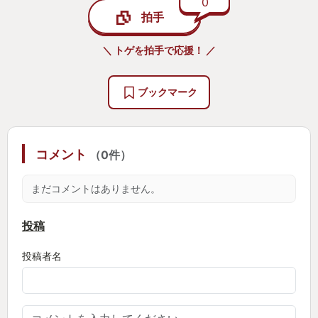
・FE無双 風花雪月 本編と同時購入したが、本
0
拍手
編クリアして満足しちゃって積
・ゼノブレイドＤＥ 終盤差し掛かりで心折れて積
＼ トゲを拍手で応援！ ／
・人喰いの大鷲トリコ ちょっと間開けたらどこ行
っていいかわからなくなり積
ブックマーク
来年は積みゲーを減らしたいと思います。
コメント
（0件）
まだコメントはありません。
投稿
投稿者名