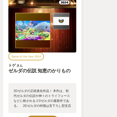
Game of the Year 2024
トゲ
さん
ゼルダの伝説 知恵のかりもの
2Dゼルダの正統進化作品！ 本作は、初
代ゼルダの伝説や神々のトライフォース
などに称される２Dゼルダの最新作であ
る。 2Dゼルダの特徴は見下ろし型支店
であり、いわゆる３Dゼルダが据置機の
大作として主流となっていった一方の携