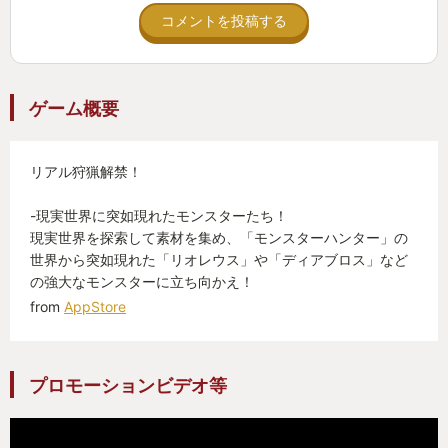
ャゲー、アプデをくりかえすのでね、数か月、数年
コメントを投稿する
のスパンで、自分ペースでやればいいのです。
限定イベントをガチでやるかやらないかも自由、
課金も、ゲーム内課金をしてもいいし、靴や着るも
ゲーム概要
の、交通費のリアル課金も自由で際限なく可能で
す。
リアル狩猟解禁！
比較的飽き性な私ですが、ポケモンＧｏやドラク
エウォークよりも、なぜここまでのシンクロ感を抱
-現実世界に突如現れたモンスターたち！
くかは謎（アクションゲームだからかな？）です
現実世界を探索して素材を集め、「モンスターハンター」の
が、通勤の行と帰りや、休日にこつこつ続けており
世界から突如現れた「リオレウス」や「ディアブロス」など
の強大なモンスターに立ち向かえ！
ます。
from
AppStore
９月に配信開始したばかりで、今後さらにアップ
デートしていくタイトルではありますが、今年のＧ
ＯＴＹは、かつてないリアルとのシンクロ感を感じ
プロモーションビデオ等
させてくれたこのゲームに決まりです。