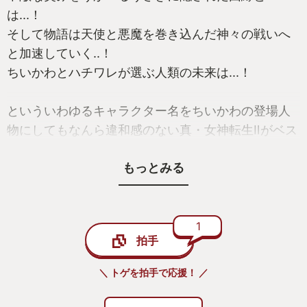
は...！
そして物語は天使と悪魔を巻き込んだ神々の戦いへ
と加速していく..！
ちいかわとハチワレが選ぶ人類の未来は...！
といういわゆるキャラクター名をちいかわの登場人
物にしてもなんら違和感のない真・女神転生Ⅱがベス
トちいかわゲーム賞受賞です。
もっとみる
真・女神転生Ⅱの内容ですが、上記の部分でそのダー
クでディストピア的な世界観と壮大なストーリーラ
インは察していただけたと思いますし、ゲームシス
テム部分も今では昔ながらのと感じるところもあり
1
拍手
ますが、switchオンラインのスーパーファミコンで
プレイすればとても快適（どこでもセーブと巻き戻
＼ トゲを拍手で応援！ ／
し機能は神！）ですので、是非思い思いの名前を変
更してプレイしてみてください。