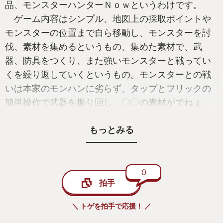
品、モンスターハンターＮｏｗというわけです。
ゲーム内容はシンプル、地図上の採取ポイントや
モンスターの位置まで自ら移動し、モンスターを討
伐、素材を集めるというもの、集めた素材で、武
器、防具をつくり、また強いモンスターと戦ってい
くを繰り返していくというもの。モンスターとの戦
いは本家のモンハンに劣らず、タップとフリックの
簡単操作で武器を振り回し、〇〇の素材がでねぇ
ー、しっぽ切る前に討伐しちゃったよー、といつも
もっとみる
のモンハンです。 もちろんマルチプレイで最大四
人とチームも組めますし、近くいるハンターと手軽
にクイックマッチも可能という次第です。
ただ私が感じた他の位置ゲーにはない魅力は、実
0
拍手
際にその場所に行ってモンスターを狩りに行く行為
とリアルとのシンクロ感でした。
＼ トゲを拍手で応援！ ／
まずリアルに装備を整えるのです、スマホの充電