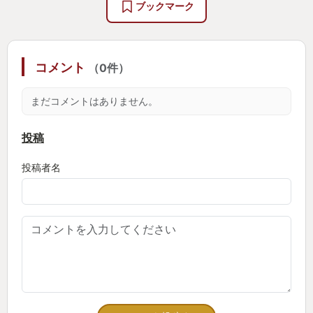
ブックマーク
名作というのはいつまでたっても色あせないもので
す。
余談ですが、今年はメガテンライブが開催されたの
コメント
（0件）
で、ライブ前までに、未プレイだったこのメガテン
２とメガテン４Fをクリアして、最高の状態でライブ
まだコメントはありません。
にのぞみました。ゲームのライブイベント自体に参
加するのも初めてでしたが、ファン同士が集まるラ
投稿
イブは最高この上がないほど大変すばらしかったで
投稿者名
す。