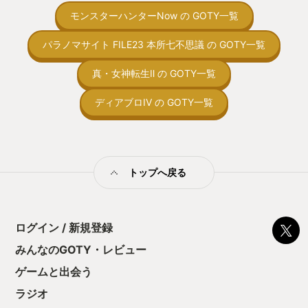
トコンベアの配置
しいというのも良い、DLCでゼルダメー
モンスターハンターNow の GOTY一覧
ん！このゲーム、
カーモード実装も期待したい。 トライ
向けか？というの
フォースには、力、知恵、勇気の３つが
の印象。 しかし
パラノマサイト FILE23 本所七不思議 の GOTY一覧
あるわけだが、今回は知恵がテーマでし
止する設定を有効
たので、いよいよあの男が主人公の力の
の仕組みの理解が
トライフォースに焦点が当たるのも期待
真・女神転生Ⅱ の GOTY一覧
満足できるまで予
できると思ってます。 最後に今年はあま
る！これにより沼
りゲームをクリアまでいけた作品ばかり
ディアブロIV の GOTY一覧
ミットがあるのに
でした、それはひとえに時間がないのと
に勤しんでしまう
積みゲーの呪いとしか言いようがないの
型のローグライト
で、来年はたくさんクリアまで行って、
をクリアしたら今
GOTY選別を迷うぐらいにしたいと思い
う気持ちを揺るが
ます。
トップへ戻る
後の報酬で「これ
ちゃうじゃぁん。
っと試すだけだか
て、クリアしちゃ
酬きたよ。もう寝
ログイン / 新規登録
・・・・・ 「ぉ
みんなのGOTY・レビュー
た、クリアまでや
も工場自動化沼に
ゲームと出会う
ラジオ