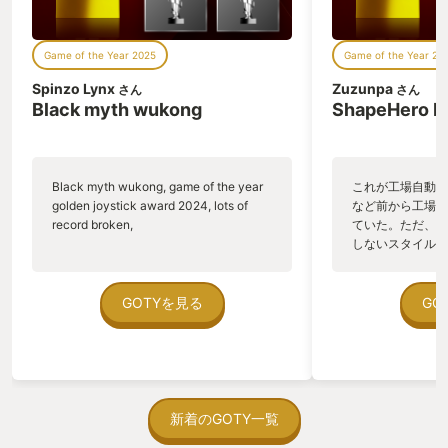
も。。。 またサブタイトル名が知恵の
かりもというのも、借りた壺やベッド、
モリブリンたちの総称刺すのも珍しい
Game of the Year 2025
Game of the Year 20
し、何より攻略法自体も、ネットや友人
の攻略法をかりものするっていう意味に
Spinzo Lynx
Zuzunpa
さん
さん
もとれる点が素晴らしい。 ・さまざまな
Black myth wukong
ShapeHero F
種族、短いようで長くボリューミーな中
身 各時代より暮らしている種族の多彩さ
も見どころである、ハイリア人、ゴロン
族、ゾーラ族、ゲルド族、デクナッツ族
Black myth wukong, game of the year
これが工場自動化
など、、 お気に入りは２種類いたゾー
golden joystick award 2024, lots of
など前から工場自
ラ族を川ゾーラと海ゾーラとしたところ
record broken,
ていた。ただ、P
（他作品でやってましたっけ？）あと雪
しないスタイルだし、P
山にいた雪男もトワプリのあいつを思い
のゲームいっぱい
出してとても良い。 メインミッション
ていた。 ただ、Sha
の他のサブミッションもなかなかのボリ
在を知ってから、
GOTYを見る
GO
ュームで、先に進めたいけけどいくつか
う。気になる。ほ
依頼もこなしたいなっていう気持ちにな
ゃった。あぁ、セ
る。 ミニゲームもなかなかの歯応えだ
っている。あっ、
けどかりものを上手く使うと・・・って
がない少しだけだ
いう工夫も素晴らしい。 ・次のゼルダは
を始めると、覚え
どうなるのっていう期待 これは直接作品
間制限があって、
新着のGOTY一覧
内のことではないのだが、今作がゼルダ
取っ付きづらいじ
メーカーを作っていて、作り直されたら