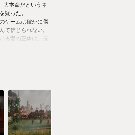
ー）大本命だというネ
を疑った。
このゲームは確かに傑
んて信じられない。
いる愛の正体は、長
シリーズに抱き続けて
らないからだ。
の中のファイナルファ
る。（※個人の感想で
する意図はありませ
F10-2』がきっかけだ
あの聖女ユウナが