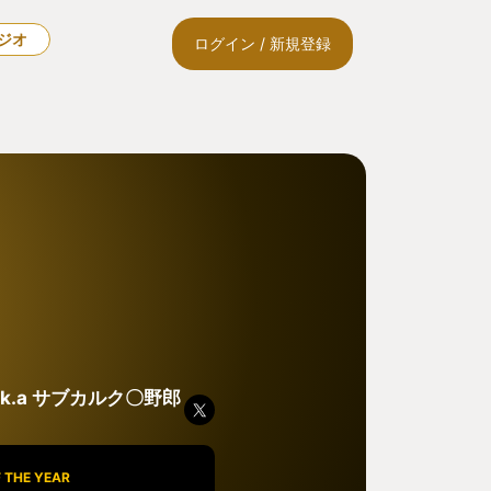
ラジオ
ログイン / 新規登録
.k.a サブカルク〇野郎
 THE YEAR