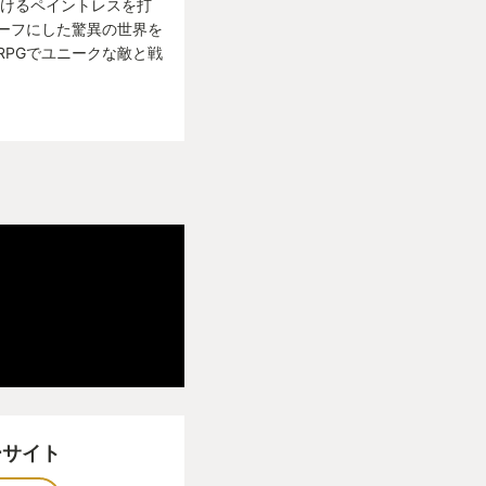
続けるペイントレスを打
ている。「抹消」だ
ーフにした驚異の世界を
RPGでユニークな敵と戦
港へ向かうらしい。
上空に浮かんでいた
が始まる」
は、海を越えた先にあ
に座る、長い髪の巨
と、数字が「34」か
く。だが、消えるの
ーサイト
供たちは、まるでそ