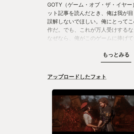
GOTY（ゲーム・オブ・ザ・イヤ
ット記事を読んだとき、俺は我が目
​誤解しないでほしい。俺にとって
作だ。でも、これが万人受けするな
なぜなら、俺がこのゲームに捧げて
年ファイナルファンタジー（FF）
もっとみる
きた、「巨大な未練の反動」に他な
​◆俺の「FF」は10で止まっている
アップロードしたフォト
​ここでハッキリ言わせてくれ。俺
ンタジーは『FF10』で完結してい
す。10-2以降を愛する皆様を否定
ん。命だけは助けてください）
​俺が「FF病」を発症したのは、『F
った。
百歩譲ってリュックはいい。だが、