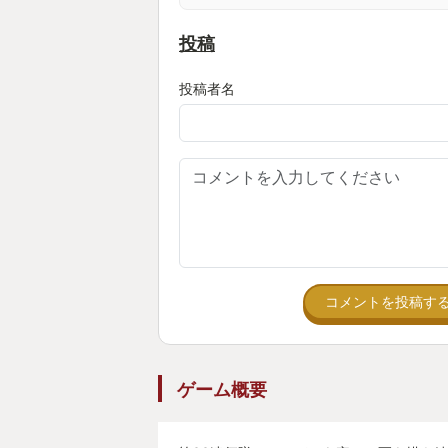
​その間、俺の心の隙間を埋めたの
投稿
『The Elder Scrollsシリーズ
れ、『ウィッチャー3』の渋い語り
投稿者名
日々。ドラクエ11はかなり良かっ
の髄までFF派。
「いつか、俺の理想のFFが帰って
か……」
そんな儚い希望を抱き続けるゾンビ
である俺の正体だ。
​◆フランスからの刺客『Expeditio
コメントを投稿す
​そんなゾンビライフを送る俺の前に現
Obscur: Expedition 33』である。
​冒頭から心を鷲掴みにされた。
ゲーム概要
赤と白の花びらが舞い散る美しい街
ェル塔のような建物。これからお祭