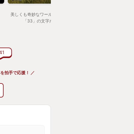
（謎のトゲトゲで隠
仲良くピアノを
レディ・ミッショ
美しくも奇妙なワールドマップ 空には常に
クリア後もこのシ
「33」の文字が浮かんでいる
時の絶望感よ。当時、
まりの解釈違いに泡
41
が追いつかず、
リスタリス」という呪
野郎を拍手で応援！ ／
ャンプ」というビジュ
らしさ」を感じて楽しめ
「あのワクワク」は
ーム少年」から、立派
遂げていたのだ。