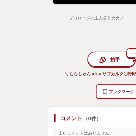
だ。太もも丸出し、胸元おっぴろげ
してはいるが）で、「ユ・リ・パ、
プロローグの主人公と元カノ
ン・スタート♥」 とか言い出した
ユウナを聖女崇拝していた俺は、あ
を吹いて倒れた。
​その後も、俺の苦悩は続く。
​『12』のガンビットシステムに脳
拍手
​『13』の「ファブラ・ノヴァ・ク
文に馴染めず、
＼ むらしゅん a.k.a サブカルク〇
​『15』に至っては「ホスト達のキ
アルだけで食わず嫌いを発動。
ブックマーク
​『16』でようやく復帰し、「FF
たものの、かつて少年の頃に感じた
戻ってこなかった。
コメント
（0件）
気がつけば20年。俺は「純粋なゲ
な「サブカル厄介おじ」へと変貌を
まだコメントはありません。