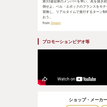
第33遠征隊のメンバーを率い、死を描き
が、街の住人は不穏な単語を口にし
倒せよ。ベル・エポックのフランスをモチ
の「ペイントレス」だの。
冒険し、リアルタイムで進行するターン制
どうやら俺は、元カノのソフィーと
おう。
from
Steam
たどり着いたその先、海の向こうの
のは、巨大な数字「34」だった。
プロモーションビデオ等
​「ペイントレスが目覚める。抹消
先に進みますか？ → [YES]
​カットインが入る。「34」の数字
る巨大な玉座に描かれていた。そこ
人。そいつがおもむろに手をかざす
ら「33」に書き換わる。
​その瞬間、地獄が始まった。
人々が赤い花びらとなって消えてい
ショップ・メーカ
は「特定の年齢の大人」だけだ。子