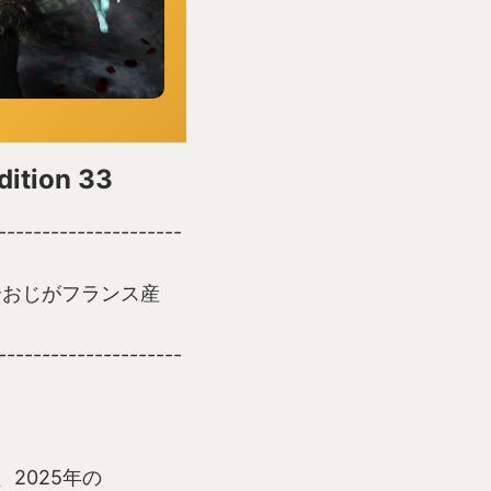
dition 33
---------------------
介おじがフランス産
---------------------
』が、2025年の