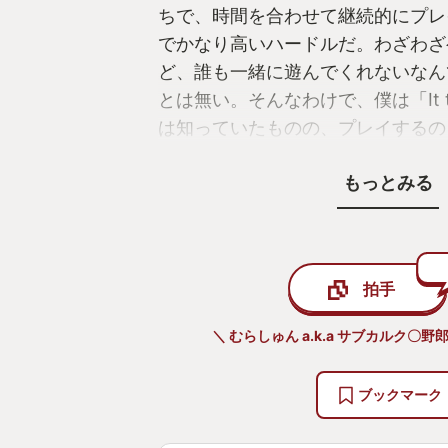
ちで、時間を合わせて継続的にプレ
でかなり高いハードルだ。わざわざ
ど、誰も一緒に遊んでくれないなん
とは無い。そんなわけで、僕は「It ta
は知っていたものの、プレイするの
っていた。
もっとみる
そして時は移り、2023年。何かの拍子で
two」がXbox Gamepassに入
た。ゲームをわざわざ買う必要がな
拍手
いいかもしれない、と言うか、なん
とその時の僕は強く思った。という
＼ むらしゅん a.k.a サブカルク〇
「ブラザーズ：2人の息子の物語」
く感銘を受けたからだ。「It takes
ブックマーク
ザーズ」を手掛けたゲームディレク
ァレス氏の最新作なのだ。