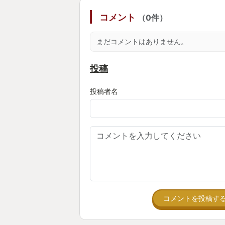
しかし、ゲームを入手したとしても
コメント
（0件）
るか問題が残っている。そしてその
かんだのは今年で5歳になった息子だった
まだコメントはありません。
two」が発売された2021年、3歳
になり、スーパーマリオのクッパを
投稿
には成長していた。
投稿者名
「これはワンチャンいけるかもしれ
思い立ったら吉日、Nintendo sw
ーラー（サイバーガジェット製）をP
刺して動作確認。。。よし！動く！
ガジェット！！！
あとは本人にやらせてみて、、、お
コメントを投稿す
る！少なくとも妻よりはだいぶでき
児！！！