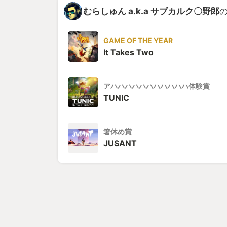
むらしゅん a.k.a サブカルク〇野郎
の
GAME OF THE YEAR
It Takes Two
アハハハハハハハハハハハ体験賞
TUNIC
箸休め賞
JUSANT