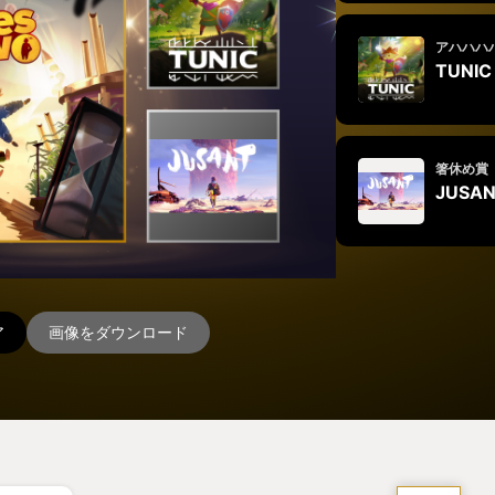
アハハハ
TUNIC
箸休め賞
JUSA
ア
画像をダウンロード