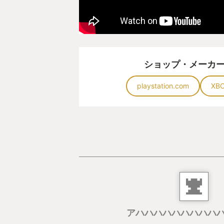
ざりしていて、仲の良かったころの
作る。プレイヤーはこの人形に魂が
コーディとメイを操作し、大冒険を
がこのゲームだ。
人形になった二人は最初はいがみ合
ショップ・メーカ
ったらすぐに離婚してやる」なんて
playstation.com
XB
合わせて敵と戦ったり、プロポーズ
れたりするうちに少しずつその関係
とになる。
各ステージには様々なボスがいるが
スは掃除機だ。メンテナンスされず
掃除機が、怒り狂って主人公たちに
放置され錆びて穴の開いた工具箱、
巣くった巨大なハチの巣、手入れさ
いる花壇の草花など、家庭のあるあ
アハハハハハハハハハ
ばめられておりなんとも趣深い。ち