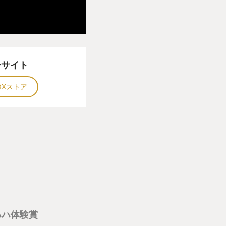
両親を模した人形を
乗り移ってしまった
繰り広げるというの
っていて「人間に戻
ーサイト
言っているが、力を
OXストア
の思い出の場所を訪
性を修復していくこ
、最初に登場するボ
物置に忘れ去られた
牙をむく。他にも、
いつの間にか庭木に
れず枯れようとして
るネタが随所にちり
ハハ体験賞
なみにうちの息子は