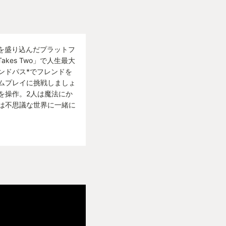
子の「It takes
素を盛り込んだプラットフ
kes Two」で人生最大
った。。
ンドパス*でフレンドを
akes two」は大満
ムプレイに挑戦しましょ
を操作。2人は魔法にか
は不思議な世界に一緒に
僕のGOTY 2023
ムをGOTYに選ぶの
めて息子と2人でク
TYに値する。
婚しそうな一組の夫
の娘（ローズ）を中
している両親にうん