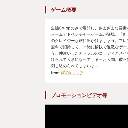
そんなこんなで、アラフォー親父と5歳息
ゲーム概要
two」がスタートしたのであった。
全編Co-opのみで展開し、さまざまな要
ォームアドベンチャーゲームが登場。「It Ta
・・・と、前置きが長くなってしま
のクレイジーな旅に出かけましょう。フレ
結果的に、5歳息子とプレイした「It t
無料で招待して、一緒に愉快で過激なゲー
足！！！
う。仲違いしたカップルのコーディとメイ
けられて人形になってしまった人間。彼ら
ゼルダティアキンと迷った挙句、晴れて
閉じ込められてしまいま…
を獲得するに至った。2021年のゲー
from
XBOXストア
は少し抵抗があったが、何よりも初
リアしたゲームだ。これはMY GO
プロモーションビデオ等
・家族と夫婦がテーマ
このゲームのストーリーは今にも離
婦（夫：コーディと妻：メイ）とそ
心に描かれる。ローズはいつも喧嘩