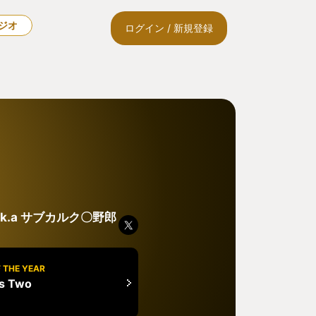
ラジオ
ログイン / 新規登録
.k.a サブカルク〇野郎
 THE YEAR
es Two