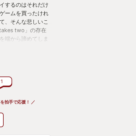
イするのはそれだけ
ゲームを買ったけれ
て、そんな悲しいこ
kes two」の存在
を端から諦めてしま
「It takes
っていることに気が付い
いならやってみても
1
とかしてやりたい。
のも、その少し前に
野郎を拍手で応援！ ／
をプレイして、いた
 two」はこの「ブラ
ター：ジョセフ・フ