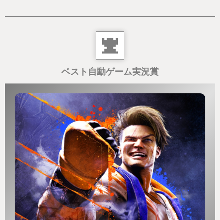
オンラインで夜な夜な集まっては戦いに重んじてい
ます。
自分も友人も気に入っていた部分が、世間では悪評
部分と言われ
正直、とても悔しいし残念でなりません。
ベスト自動ゲーム実況賞
制作側の意図していた部分を、世間がどこまで汲み
取れていたのか
かなり怪しいし、分かりませんが
最後に世間で言われていた言葉に意見して終わりた
いと思います。
ニーアを作ったプラチナソフトの最新アクション
RPGなのに・・・・って
ニーアのスタイリッシュさと、バビロンズフォール
の重厚さとゲーム性は