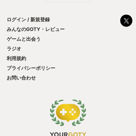
う気持ちを揺るが
ました。 皆さんは、ちゃんとゲームを楽
から遊ぶのが、い
後の報酬で「これ
しめていますか？
ね！ スラッシュ
ちゃうじゃぁん。
し、オトモアイル
ログイン / 新規登録
っと試すだけだか
て、顔や模様も指
て、クリアしちゃ
イルーに出来るよ
みんなのGOTY・レビュー
酬きたよ。もう寝
だ、アプデは止ま
・・・・・ 「ぉ
ゲームと出会う
態が続いています
た、クリアまでや
を選び、敵を倒し
ラジオ
も工場自動化沼に
武器防具を作って
る。 お話が好き
利用規約
ど、アクションと
プライバシーポリシー
成と武器進化で延
ペースで遊べる、
お問い合わせ
す。 リオレウス
スキル発動の無敵
に超高出力属性開
んな、７５秒の豪
ませんか？ 決ま
ですよ！