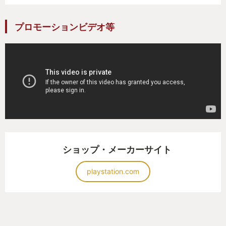
運営側も、ゲームの修正を半年間かけて行い、かな
り多くの部分で
プロモーションビデオ等
修正がかかりました。
それでも、体験版からの評価は覆せず、２２年９月
には１年での
サービス終了を発表
それ見た事かと、ただでさえ低評価だったところへ
更に火に油を注ぐ結果となりました。
自分は１年間最後まで遊び、友人たちと毎夜スカー
ショップ・メーカーサイト
ミッシュやシージ
ボスバトルなど様々なモードでわいわいプレイを続
playstation.com
け
レベルも満タンまで行き、トロコンも達成
友人はPS５版とPS4版と２本買って、それぞれでト
ロコンするぐらい