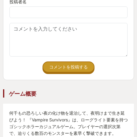
投稿者名
ほんと凄い
レベルアップすると、いくつかある選択肢から１つ
選ぶのですが
毎回同じ選択肢が出るわけではなく、どの攻撃方法
がでるか、防御方法がでるか、何が選択肢になるか
ランダムだからこそ、その限られた選択肢の中で自
分なりのパワーアップを考えていく
コメントを投稿する
それは、まるで詰将棋、限られた手駒で何とかして
いく頭脳戦
ほんと、これはよく出来ています。
ゲーム概要
何度スマホの電池を空にしたことか・・・・シンプ
何千もの恐ろしい夜の化け物を退治して、夜明けまで生き延
ルだけど面白い作品です。
びよう！ 『Vampire Survivors』は、ローグライト要素を持つ
ゴシックホラーカジュアルゲーム。プレイヤーの選択次第
で、迫りくる数百のモンスターを素早く撃破できます。