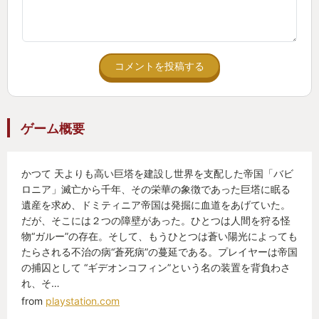
４つの武器の組み合わせを考える部分は、いちいち
武器の組み合わせを
考えるの面倒だし、どうせ強い武器でごり押せばい
コメントを投稿する
いし
ハクスラとしてのサクサク周回が出来ない
一匹倒すのに時間がかかりゲームのテンポが悪い
ゲーム概要
それでいてゲーム難易度自体はただ単に敵が固いだ
けで単調
かつて 天よりも高い巨塔を建設し世界を支配した帝国「バビ
難易度低いのは物足りないと散々な評価
ロニア」滅亡から千年、その栄華の象徴であった巨塔に眠る
更に発売日の前日にはエルデンリングが発売され
遺産を求め、ドミティニア帝国は発掘に血道をあげていた。
フロム死にゲーこそ最高！
だが、そこには２つの障壁があった。ひとつは人間を狩る怪
アクションRPGは何度も死んでパターンを繰り返し
物“ガルー”の存在。そして、もうひとつは蒼い陽光によっても
たらされる不治の病“蒼死病”の蔓延である。プレイヤーは帝国
て楽しむ事こそが
の捕囚として “ギデオンコフィン”という名の装置を背負わさ
ゲーマーとしてのステータスと、世間的にも大きく
れ、そ…
盛り上がる状態に。
from
playstation.com