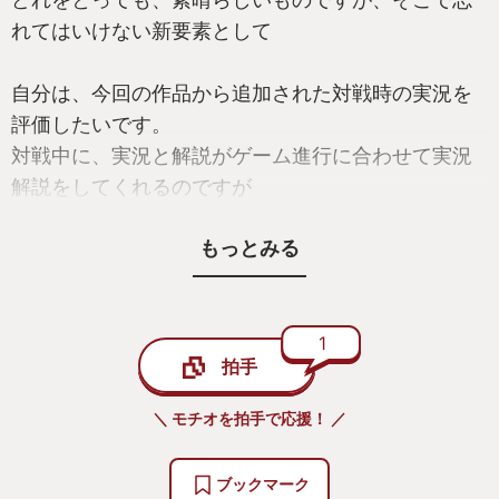
れてはいけない新要素として
自分は、今回の作品から追加された対戦時の実況を
評価したいです。
対戦中に、実況と解説がゲーム進行に合わせて実況
解説をしてくれるのですが
これまで、実況といえば野球やサッカーなどではあ
もっとみる
っても、対戦格闘ゲームでは
ゲーム展開が早すぎて、実況が追い付かないなんて
ことが多々ありました。
文字実況が出る作品でも、その文字すら追いつかな
1
拍手
いのですから
如何に対戦格闘ゲームの実況が難しいかわかりま
＼ モチオを拍手で応援！ ／
す。
ブックマーク
それなのに、今作では、実況と解説がゲーム進行に