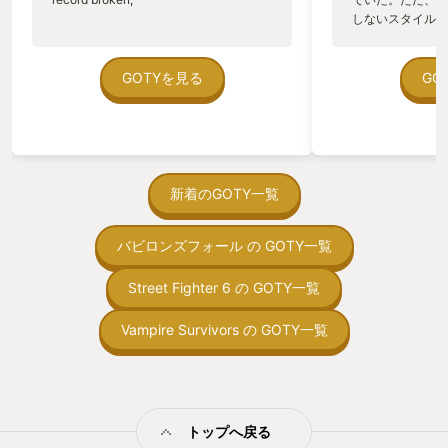
として、単独販売もされている。 難易度
ンゲームとして大
しないスタイルだし、P
は高いが、８６年のゲーセンの雰囲気を
んと狩猟してる！
のゲームいっぱい
楽しみつつ、様々なお魚たちと戯れるボ
した合間についつ
ていた。 ただ、Sha
スバトル、是非とも遊んでほしい。 定価
モンハンを楽しん
在を知ってから、
GOTYを見る
GO
でも千円しないので、金額は高くない
ました。 更にガ
う。気になる。ほ
し、セールが来たら１００円もあるかも
ンなど、高威系武
ゃった。あぁ、セ
しれません（自分は１００円で買ったの
れまた爽快感があ
っている。あっ、
で） 残念ながら専用筐体からドドド！っ
片手操作でお手軽
がない少しだけだ
とくる重低音の振動は無いけど でも、名
ストーリーは気に
を始めると、覚え
作として名高いダライアス、今遊んでも
防具を作っては試
間制限があって、
新着のGOTY一覧
その魅力は色あせないと思います。 自分
更に武器進化も出
取っ付きづらいじ
はこのゲームを遊んで、移植するってど
も復活するから、
トコンベアの配置
ういう事だろう？ただ完全にコピーする
なくても、 時間
バビロンズフォール の GOTY一覧
ん！このゲーム、
だけでいいのか？ 元のゲームをやり込
と戦える 位置ゲ
向けか？というの
み、そのゲームの魅力、醍醐味、面白さ
くてもいいっての
の印象。 しかし
Street Fighter 6 の GOTY一覧
の核となる部分と向き合い、そのまま移
続けられている理
止する設定を有効
植が出来なくても、移植する機種に合わ
ら１年が経ち、様
の仕組みの理解が
せて、面白さを崩さずにアレンジしてい
Vampire Survivors の GOTY一覧
追加され、 大分
満足できるまで予
くのは、そのままコピーしただけでは味
ました。 TV版
る！これにより沼
わえない、更なる贅沢な遊戯を楽しんで
人には、なんか違
ミットがあるのに
いる、そんな事を感じさせてくれまし
れませんが モン
に勤しんでしまう
た。 家庭用機種の性能がどんどん上がっ
い、ちょっと試し
型のローグライト
ているからこそ、今年このゲームと向き
は モンハンNo
トップへ戻る
をクリアしたら今
合えた意味は大きいと思い、GOTYとし
ます。 コンテン