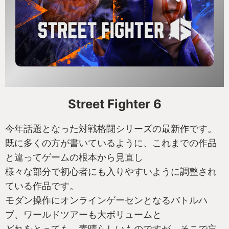
全くの別物だし、別のゲーム！
それぞれのゲームに個別に向き合ってほしい。
同じメーカーでも別タイトルは別なんです。
世間の評価なんか気にせずに、最後は自分の感性を
響くゲームで
周りの意見に左右されず、じっくりと自分を信じて
Street Fighter 6
遊んで欲しい。
今年話題となった対戦格闘シリーズの最新作です。
崩壊してしまった塔は、最後まで私を魅了し続けて
既に多くの方が書いているように、これまでの作品
いました。
と違ってゲームの根本から見直し
様々な部分で初心者にも入りやすいように調整され
ている作品です。
モダン操作にオンラインゲーセンとなるバトルハ
ブ、ワールドツアーも大ボリュームと
どれをとっても、素晴らしいものですが、そこで忘