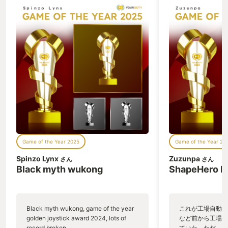
らなくて、今年の秋に１００円セールに
ゲームがモンスタ
なった時に「メガドラミニだけでなくDL
モンハンのスマホ
販売されている！」って びっくりして即
です。 TVゲー
購入し、switch２でメガドラ版ダライア
て、一回の戦闘が
スエキストラを遊んでいました。 ３画面
し訳程度 （周回
から１画面へのアレンジ落とし込みがと
らまないし、内容
ても素晴らしく、しかも８６年STGなら
ービス開始当時は
ではの容赦ない敵の攻撃が圧巻 （このダ
まちま敵を倒して
ライアスエキストラをやり込めば、本家
いても爽快感ない
アーケード版のボス攻略にも使えるのも
ていました。 し
よく出来ています） FM音源のBGMも盛
にチャージアック
り上げ、魚類達のボスキャラも元々アー
れこそ自分にとっ
ケード版にはいなかったボスも追加され
という短い時間の
た２６体とボリューム満点！ シーラカン
めて、斧モードに
Game of the Year 2025
Game of the Year 20
スに始まり、捕鯨で終わる一連のボスバ
放斬り！ どでか
トルを１画面アレンジ版で自宅で戦える
ン！！！とTV版
Spinzo Lynx
Zuzunpa
さん
さん
喜び。 ３画面オリジナル版ならアーケー
かも剣モード時に
Black myth wukong
ShapeHero F
ドアーカイブス版を遊べばいいけど、１
来る！ フリック
画面アレンジ版として、メガドラ版はよ
多彩な攻撃が出来
く出来ており 原作は３画面ですが、１画
戦っていて気持ち
面アレンジとしてダライアスを楽しめる
スト回避と盾ガー
Black myth wukong, game of the year
これが工場自動化
のは、最新としてはメガドラミニ版にな
ージをキープ、 
golden joystick award 2024, lots of
など前から工場自
り そのメガドラミニ版がDL専用ソフト
ここぞの一発を叩
record broken,
ていた。ただ、P