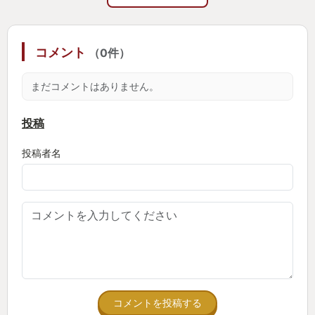
合わせてかなり滑らかな実況を展開
そして、固有技もしっかりと言うし、対戦の展開に
コメント
（0件）
よってギリギリの攻防戦では
実況もそのテンションがどんどん上がっていき、セ
まだコメントはありません。
リフも変わっていく！
これって，凄くないですか！
投稿
投稿者名
オンライン対戦でもオフライン対戦でも、どちらで
も実況オンオフが可能
その時の気分で任意に設定できるのもありがたいし
もっともっと、この実況は評価されてもいいと思い
ます。
対戦大会などで聞かれるフレーズを自分のプレイ時
に言われる気分
コメントを投稿する
自然とテンションあがりますよ！