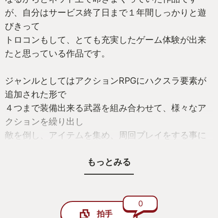
が、自分はサービス終了日まで１年間しっかりと遊
びきって
トロコンもして、とても充実したゲーム体験が出来
たと思っている作品です。
ジャンルとしてはアクションRPGにハクスラ要素が
追加された形で
４つまで装備出来る武器を組み合わせて、様々なア
クションを繰り出し
敵を倒し、アイテムを集め、周回プレイをする事に
よって
もっとみる
自分を強くしていく作品です。
発売前には、体験版も配信され、オンライン専用の
かなり気合の入った作品でした。
0
拍手
制作プラチナソフト・発売スクウェア・エニックス