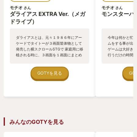
モチオ
モチオ
さん
さん
ダライアス EXTRA Ver.（メガ
モンスターハ
ドライブ）
ダライアスとは、元々１９８６年にアー
今年は何かと忙し
ケードでタイトーが３画面筐体物として
ムをする事が出来
発売した横スクロールSTGで 家庭用に移
ゲームは大好きで
植される時に、３画面を１画面にまとめ
行うだけの時間が
るのが難しい作品として有名ですが メガ
に座って、しっか
ドラミニにメガドラ移植版として収録さ
事が出来ないのが
れた時に、そのまま移植ではなく、ダラ
遊びたいから、ち
GOTYを見る
GO
イアスエキストラとして、メガドラに、
ぶ事が出来るスマ
もし８０年代当時に本家タイトーから移
た。 しかし、元
植されていたら、多分こうなっているだ
ジャンルがアクシ
ろうという家庭用としての１画面に調整
ゲーム等々どちら
されたオリジナルSTGになっている、只
相性の悪い真逆の
の移植に留まらない、素晴らしい作品で
マホの画面のバー
す。 そのダライアスエキストラが、本体
くりこない物が多
収録されたメガドラミニだけでなくPSや
面白い！ってゲー
みんなのGOTYを見る
Switchなど各種ハードに、メガドラミニ
た。 （昨年書い
発売から暫くして 単独DLソフトとして
ムが長いからお手
発売されていました。 自分はこの事を知
点） そんな中、