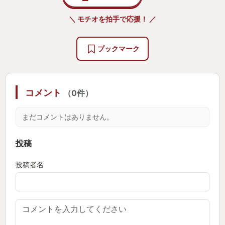
の作品で
＼ モチオを拍手で応援！ ／
自分は体験版を遊び、そのアラビア風の空気感と
ブラーのかかった油絵的グラフィック
ブックマーク
これまでのいわゆる可愛いファンタジーって感じと
は一線を画す無骨感
４つの武器の装備位置を考え、一撃の重さも感じら
コメント
（0件）
れるどっしりとした重厚な武器の重さをも感じる事
が出来る操作感覚に
まだコメントはありません。
これは！自分に合ってる！面白い！とすっかり虜に
なりました。
投稿
投稿者名
しかし世間では全く逆の評価で、油絵的表現はぼや
けていて、画質が悪い
無骨な雰囲気とどっしりとした操作は、反応が悪く
遊びにくい
操作にクイック感がない