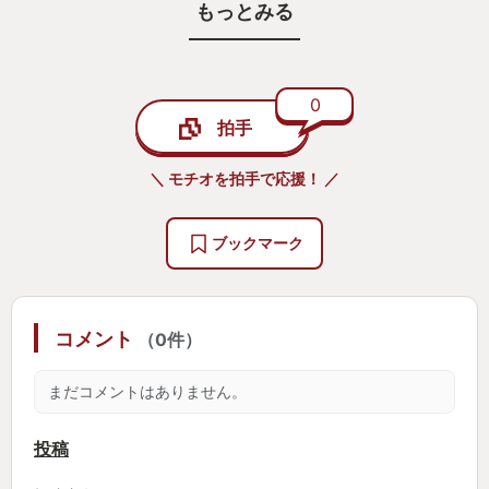
もっとみる
とにかく30分間、敵の攻撃から生き延びれ！
敵を倒すと経験値が入り、レベルアップをしていき
新たな攻撃方法を追加しながら、とにかく戦うの
み！
0
拍手
最初は、１０分ぐらいが限度で、どうしても敵の猛
＼ モチオを拍手で応援！ ／
攻に押し切られてしまいました。
しかし、お金を貯めて自分をパワーアップさせてい
ブックマーク
くと、徐々に自分が強くなり
それに伴い生き延びる時間も、ちゃんと伸びてい
く。
コメント
（0件）
この満足感が、もう一度もう一度とやり直してしま
い
まだコメントはありません。
気がつくと、あっという間に数時間なんてのもザ
ラ。
投稿
スマホの無料ゲームでこれだけ楽しめてしまうのは