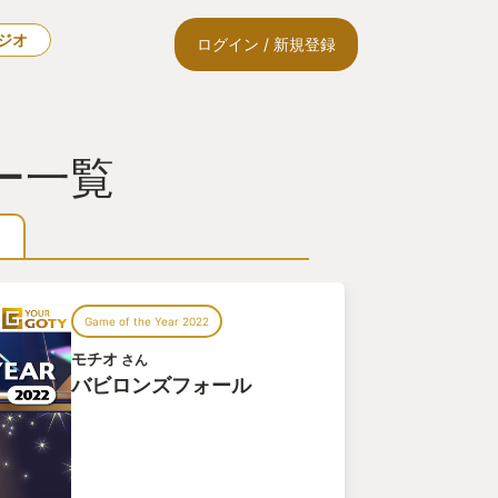
ラジオ
ログイン / 新規登録
ー一覧
Game of the Year 2022
モチオ
さん
バビロンズフォール