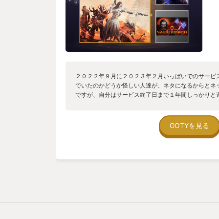
２０２２年９月に２０２３年２月いっぱいでのサービ
でいたのかどうか怪しい人達が、ネタになるからとネ
ですが、自分はサービス終了日まで１年間しっかりと
ても充実したゲーム体験が出来たと思っている作品で
ンRPGにハクスラ要素が追加された形で ４つまで装
様々なアクションを繰り出し 敵を倒し、アイテムを
GOTYを見る
て 自分を強くしていく作品です。 発売前には、体験
かなり気合の入った作品でした。 制作プラチナソフ
の作品で 自分は体験版を遊び、そのアラビア風の空気
ラフィック これまでのいわゆる可愛いファンタジーっ
つの武器の装備位置を考え、一撃の重さも感じられる
さをも感じる事が出来る操作感覚に これは！自分に
になりました。 しかし世間では全く逆の評価で、油
悪い 無骨な雰囲気とどっしりとした操作は、反応が悪
がない ４つの武器の組み合わせを考える部分は、いち
の面倒だし、どうせ強い武器でごり押せばいいし ハ