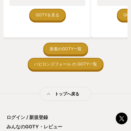
のゲームいっぱい
楽しみつつ、様々なお魚たちと戯れるボ
した合間についつ
ていた。 ただ、Sha
スバトル、是非とも遊んでほしい。 定価
モンハンを楽しん
在を知ってから、
GOTYを見る
GO
でも千円しないので、金額は高くない
ました。 更にガ
う。気になる。ほ
し、セールが来たら１００円もあるかも
ンなど、高威系武
ゃった。あぁ、セ
しれません（自分は１００円で買ったの
れまた爽快感があ
っている。あっ、
で） 残念ながら専用筐体からドドド！っ
片手操作でお手軽
がない少しだけだ
とくる重低音の振動は無いけど でも、名
ストーリーは気に
を始めると、覚え
作として名高いダライアス、今遊んでも
防具を作っては試
間制限があって、
新着のGOTY一覧
その魅力は色あせないと思います。 自分
更に武器進化も出
取っ付きづらいじ
はこのゲームを遊んで、移植するってど
も復活するから、
トコンベアの配置
ういう事だろう？ただ完全にコピーする
なくても、 時間
バビロンズフォール の GOTY一覧
ん！このゲーム、
だけでいいのか？ 元のゲームをやり込
と戦える 位置ゲ
向けか？というの
み、そのゲームの魅力、醍醐味、面白さ
くてもいいっての
の印象。 しかし
の核となる部分と向き合い、そのまま移
続けられている理
止する設定を有効
植が出来なくても、移植する機種に合わ
ら１年が経ち、様
の仕組みの理解が
せて、面白さを崩さずにアレンジしてい
追加され、 大分
満足できるまで予
トップへ戻る
くのは、そのままコピーしただけでは味
ました。 TV版
る！これにより沼
わえない、更なる贅沢な遊戯を楽しんで
人には、なんか違
ミットがあるのに
いる、そんな事を感じさせてくれまし
れませんが モン
に勤しんでしまう
た。 家庭用機種の性能がどんどん上がっ
い、ちょっと試し
型のローグライト
ているからこそ、今年このゲームと向き
は モンハンNo
ログイン / 新規登録
をクリアしたら今
合えた意味は大きいと思い、GOTYとし
ます。 コンテン
う気持ちを揺るが
みんなのGOTY・レビュー
ました。 皆さんは、ちゃんとゲームを楽
から遊ぶのが、い
後の報酬で「これ