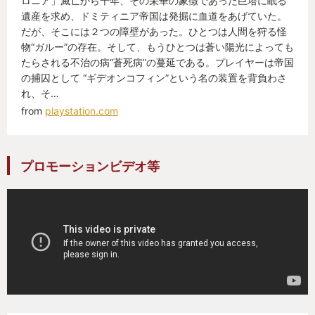
ロニア」滅亡から千年、その栄華の象徴であった巨塔に眠る
遺産を求め、ドミティニア帝国は発掘に血道をあげていた。
だが、そこには２つの障壁があった。ひとつは人間を狩る怪
物“ガルー”の存在。そして、もうひとつは蒼い陽光によっても
たらされる不治の病“蒼死病”の蔓延である。プレイヤーは帝国
の捕囚として “ギデオンコフィン”という名の装置を背負わさ
れ、そ…
from
playstation.com
プロモーションビデオ等