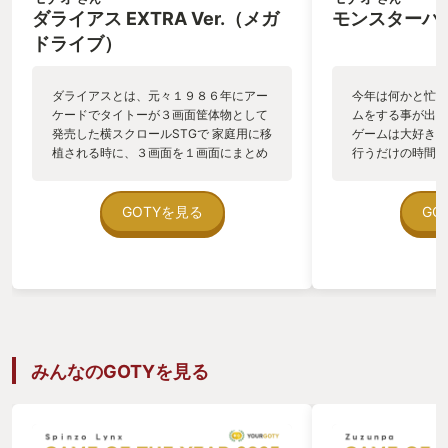
ダライアス EXTRA Ver.（メガ
モンスターハ
ドライブ）
ダライアスとは、元々１９８６年にアー
今年は何かと忙し
ケードでタイトーが３画面筐体物として
ムをする事が出来
発売した横スクロールSTGで 家庭用に移
ゲームは大好きで
植される時に、３画面を１画面にまとめ
行うだけの時間が
るのが難しい作品として有名ですが メガ
に座って、しっか
ドラミニにメガドラ移植版として収録さ
事が出来ないのが
れた時に、そのまま移植ではなく、ダラ
遊びたいから、ち
GOTYを見る
GO
イアスエキストラとして、メガドラに、
ぶ事が出来るスマ
もし８０年代当時に本家タイトーから移
た。 しかし、元
植されていたら、多分こうなっているだ
ジャンルがアクシ
ろうという家庭用としての１画面に調整
ゲーム等々どちら
されたオリジナルSTGになっている、只
相性の悪い真逆の
の移植に留まらない、素晴らしい作品で
マホの画面のバー
す。 そのダライアスエキストラが、本体
くりこない物が多
収録されたメガドラミニだけでなくPSや
面白い！ってゲー
みんなのGOTYを見る
Switchなど各種ハードに、メガドラミニ
た。 （昨年書い
発売から暫くして 単独DLソフトとして
ムが長いからお手
発売されていました。 自分はこの事を知
点） そんな中、
らなくて、今年の秋に１００円セールに
ゲームがモンスタ