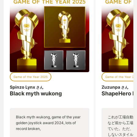
なった時に「メガドラミニだけでなくDL
モンハンのスマホ
販売されている！」って びっくりして即
です。 TVゲー
購入し、switch２でメガドラ版ダライア
て、一回の戦闘が
スエキストラを遊んでいました。 ３画面
し訳程度 （周回
から１画面へのアレンジ落とし込みがと
らまないし、内容
ても素晴らしく、しかも８６年STGなら
ービス開始当時は
ではの容赦ない敵の攻撃が圧巻 （このダ
まちま敵を倒して
ライアスエキストラをやり込めば、本家
いても爽快感ない
アーケード版のボス攻略にも使えるのも
ていました。 し
よく出来ています） FM音源のBGMも盛
にチャージアック
り上げ、魚類達のボスキャラも元々アー
れこそ自分にとっ
ケード版にはいなかったボスも追加され
という短い時間の
た２６体とボリューム満点！ シーラカン
めて、斧モードに
Game of the Year 2025
Game of the Year 20
スに始まり、捕鯨で終わる一連のボスバ
放斬り！ どでか
トルを１画面アレンジ版で自宅で戦える
ン！！！とTV版
Spinzo Lynx
Zuzunpa
さん
さん
喜び。 ３画面オリジナル版ならアーケー
かも剣モード時に
Black myth wukong
ShapeHero F
ドアーカイブス版を遊べばいいけど、１
来る！ フリック
画面アレンジ版として、メガドラ版はよ
多彩な攻撃が出来
く出来ており 原作は３画面ですが、１画
戦っていて気持ち
面アレンジとしてダライアスを楽しめる
スト回避と盾ガー
Black myth wukong, game of the year
これが工場自動化
のは、最新としてはメガドラミニ版にな
ージをキープ、 
golden joystick award 2024, lots of
など前から工場自
り そのメガドラミニ版がDL専用ソフト
ここぞの一発を叩
record broken,
ていた。ただ、P
として、単独販売もされている。 難易度
ンゲームとして大
しないスタイルだし、P
は高いが、８６年のゲーセンの雰囲気を
んと狩猟してる！