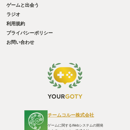
しめていますか？
ね！ スラッシュ
ゲームと出会う
ちゃうじゃぁん。
し、オトモアイル
っと試すだけだか
て、顔や模様も指
ラジオ
て、クリアしちゃ
イルーに出来るよ
酬きたよ。もう寝
利用規約
だ、アプデは止ま
・・・・・ 「ぉ
態が続いています
プライバシーポリシー
た、クリアまでや
を選び、敵を倒し
も工場自動化沼に
武器防具を作って
お問い合わせ
る。 お話が好き
ど、アクションと
成と武器進化で延
ペースで遊べる、
す。 リオレウス
スキル発動の無敵
に超高出力属性開
んな、７５秒の豪
ませんか？ 決ま
ですよ！
チームコルー株式会社
ゲームに関するWebシステムの開発