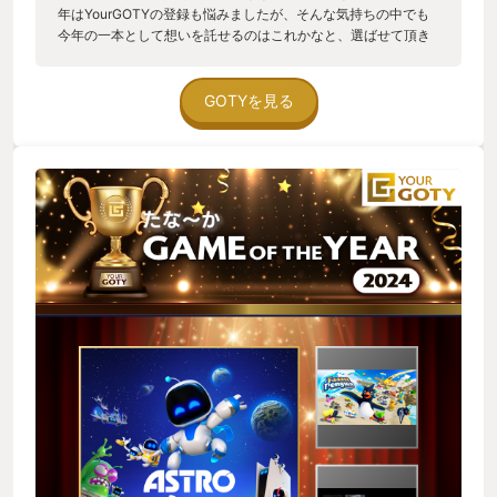
年はYourGOTYの登録も悩みましたが、そんな気持ちの中でも
今年の一本として想いを託せるのはこれかなと、選ばせて頂き
ました。 「アストロボット」 PlayStation30周年を祝した同窓
会であり、テーマパークであり、ラブレターでもある、非常に
愛に溢れた作品でした。ハード愛とはこういうものであるべ
GOTYを見る
き。 ゲームとしてはシンプルな3Dアクションではあるものの、
DualSenseの機能を活かした体験は新しく、ステージを進める
ごとに出てくる新しいアイテムやギミックに終始ワクワクしな
がらプレイ出来ました。 アストロ君は可愛くてプレイ中は終始
口角上がりっぱなし。PS作品の歴代スター達に扮した仲間集め
は、自分の今までのゲーム人生があってこその感慨深いがあ
り、懐かしさ驚きも可愛さも嬉しさもとにかく色んな感情が溢
れてきて一人じゃ受け止めきれないレベルでした🤯 時間の限ら
れている人生の中でこういう体験は何度も出来るものではない
ので、思い出深い一本になったことは間違いありませんね。幸
せな時間でした。