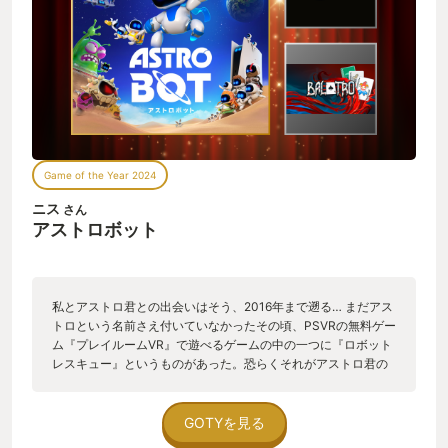
ジのタイムを抜かれました」みたいな通知が来るの、ほんと笑
顔になります。ちなみに、タイムは抜き返せませんでした。 ア
クションゲームが好きな子どもから、僕のような厄介ゲームオ
タクまで、あらゆる層のゲーマー全員を笑顔にしてくれる、本
当に素晴らしいゲームでした。
Game of the Year 2024
ニス
さん
アストロボット
私とアストロ君との出会いはそう、2016年まで遡る… まだアス
トロという名前さえ付いていなかったその頃、PSVRの無料ゲー
ム『プレイルームVR』で遊べるゲームの中の一つに『ロボット
レスキュー』というものがあった。恐らくそれがアストロ君の
デビュー作だ。 その時もVRの可能性に心躍ったものだが、私の
心を完全に撃ち抜いたのは2018年にPSVR専用で発売された
『アストロボット：レスキューミッション』だった。 生まれて
GOTYを見る
初めてゲームを遊んだ時や、マリオ64を初めて触った時のあの