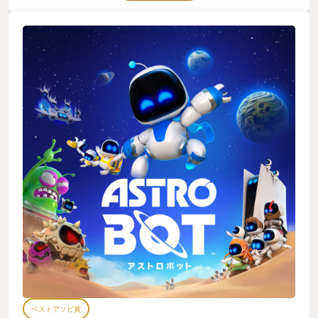
驚きとワクワク。 そんな子供の頃の原体験を再び味わう事の出
来る本当に素晴らしいゲームだった。 すまない。前置きが長く
なってしまった。 アストロ君との再会は2020年、PS5を発売日
に入手したその時だった。 そう、これまた無料のプリインスト
ールゲーム『アストロズプレイルーム』だ。 「VR空間ではない
けどまさかまた会えるなんて」と、思わず泣きそうになった。
これも無料のゲームとは思えないほどのクオリティで、もちろ
んトロコンするまで遊んだ。 しまった。まだ前置きだった。 今
作は、アストロシリーズとして1作目ではないのにも関わらずタ
イトル名が『アストロボット』だけというサブタイトル無しの
珍しいパターンだ。 逆に、満を持して感すらある。 初めてアス
トロ君を触る人にも持ってこいのタイトルだ。 さて、ここまで
語ってきたわけだが私は今回このゲームの内容や面白さのレビ
ューはもはや省略させていただく。 私が『アストロボット』を
改めてすごいと思ったのはたった一つの理由からである。 それ
は、ゲームにまっっっっっったくと言っていいほど興味の無い
私の妻が、 「このゲームは素晴らしい。なにこれ可愛い。ずっ
と見てても飽きない。よくこんなの思いつくな。アイデアがす
ごい。これは素晴らしい。過去イチだ。可愛すぎる。早く続き
を見せろ」などと言ってきたのである。 私は心底驚いた。今ま
で私がどんなゲームを遊んでいても一切見向きもせず、「どれ
もみんな同じに見える」と言っていたあの妻が、しきりに素晴
らしい素晴らしいと言っている。 私が愛してやまないアストロ
ベストアソビ賞
ボットが8年の時を経てやっと『ゲームに興味のない妻』に認め