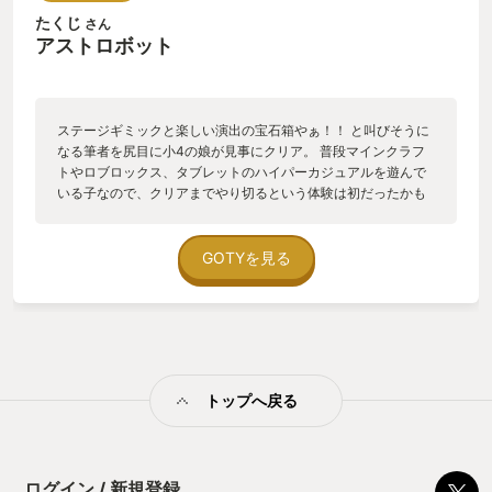
られたのだ。 もちろん自分が作ったわけじゃないけど、こんな
たくじ
さん
に嬉しくて誇らしいことってあるだろうか？ だってTeam
アストロボット
ASOBIが『アソビ』を追求した結果、思わぬところからファン
を生み出してしまったのだから。 更にすごいのは、アストロボ
ットが【PlayStation30周年をお祝いするゲーム】だという側
面は『ゲームに興味のない妻』に対して何のフックにもなって
ステージギミックと楽しい演出の宝石箱やぁ！！ と叫びそうに
いないという事だ。その上での絶賛である。(ちなみに私にはフ
なる筆者を尻目に小4の娘が見事にクリア。 普段マインクラフ
ックが引っかかりすぎた。刺さりすぎた） Team ASOBIには本
トやロブロックス、タブレットのハイパーカジュアルを遊んで
当にありがとうと伝えたい。 そして今、これを書いていて分か
いる子なので、クリアまでやり切るという体験は初だったかも
った事がある。 『ゲームに興味のない妻』が絶賛した時点で、
しれない。 舞台としては、主人公アストロちゃんが事故で散逸
『アストロボット』がTGA 2024でGOTYを受賞する事はきっと
していた宇宙船PS5号のパーツや仲間ボットたちを収集してい
必然だったのだ。 アストロ君、我が家のGOTYも君に決めた！
くというもの。ボットたちはPSファミリーのさまざまなキャラ
GOTYを見る
（とっくに決まってた！） PSVR2への凱旋いつまでも待ってる
に扮していて、ゲームおじさんとしても非常に懐かしいものば
よ！
かり。キャラが出るたびに仕草や紹介文を非常に楽しく堪能で
きた。 しかして娘はどうかといえば、それらほとんどすべてを
知らないはずである。なのにクリアまでぐいぐい進めてしまっ
たということは、ひとえにゲームの骨格自体が面白く完成して
いる、ということにほかならないだろう。 難易度も基本的には
トップへ戻る
高くなく、一部チャレンジステージだけ若干難しい程度。ヌル
ゲーマーの筆者にとっても娘にとっても丁度いい塩梅であった
ことよ。 ぎっしりと色々な遊びに満ち満ちたタイトル、アスト
ロボットとASOBI team には 2024ベストアソビ賞を授与しま
す。 了
ログイン / 新規登録