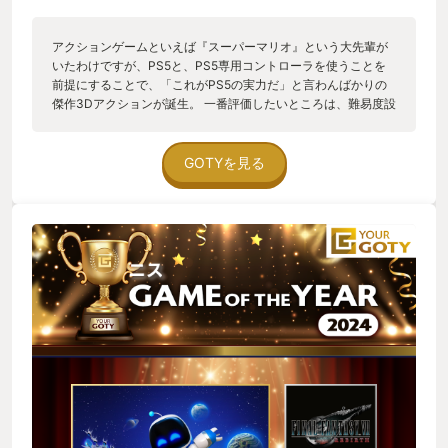
アクションゲームといえば『スーパーマリオ』という大先輩が
いたわけですが、PS5と、PS5専用コントローラを使うことを
前提にすることで、「これがPS5の実力だ」と言わんばかりの
傑作3Dアクションが誕生。 一番評価したいところは、難易度設
定。任天堂ソフトにもよく見られる、序盤は簡単すぎるレベル
のステージから始まり、中盤でちょっぴり詰まって、少しだけ
慎重にプレイすれば、ほぼ全員がエンディングへ到達。プレイ
GOTYを見る
ヤーのほぼ全員、腕前レベル1の人が、達成感を得られるという
ゲームデザイン。 やり込み要素である「ボット」や、隠しステ
ージの入口捜索も、一度クリアしたステージであれば場所のヒ
ントが表示されるという親切設計。攻略本や攻略サイトを見な
くても、自力でコンプリートできるという気配り。腕前レベル2
の人は、ここで満足。 もっとアクションゲームが得意な人は、
隠しステージに挑戦するなど「全てのボット」を収集するとい
う目標が与えられます。300体のボットを集めると、超難易度
のラストステージが登場。腕前レベル3の人はこれもクリアし、
トロコンしてご満悦。 さらに、ソフトの大ヒットを記念して、
開発チームは前作『ASTRO’S PLAY ROOM』をアップデート。
『アストロボット』へボットを連れて来るための新要素を追
加。さらにさらに、『アストロボット』本編も5週に渡って新ス
テージが追加されるアップデートも実施。この5ステージはすべ
てタイムアタック用となっており、「●●さんに、溶岩ステー