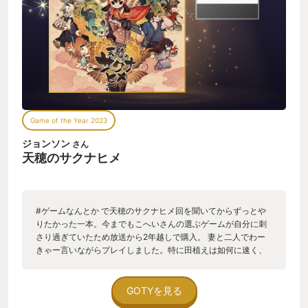
Game of the Year 2023
ジョンソン
さん
天穂のサクナヒメ
#ゲームなんとか で天穂のサクナヒメ回を聞いてからずっとや
りたかった一本。今までもこへいさんの選ぶゲームが自分に刺
さり過ぎていたため放送から2年越しで購入。 妻と二人でわー
きゃー言いながらプレイしました。特に田植えは如何に速く、
如何に丁寧に植えるかで無駄に競いました。気候や水温、肥料
のやり方によって同じ米はできないけど、その中でも色々試行
錯誤しながらやり込み要素が多いですが、自分はSwitch版をや
GOTYを見る
っていたので、トロフィーがなかったためやり込めたが達成感