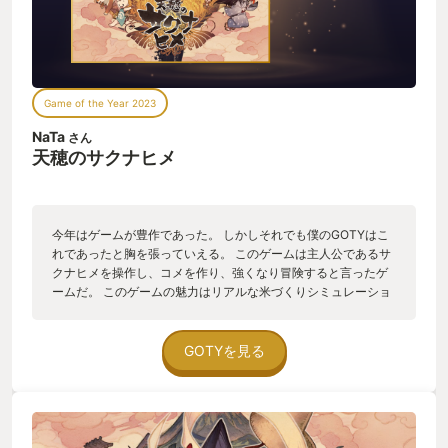
Game of the Year 2023
NaTa
さん
天穂のサクナヒメ
今年はゲームが豊作であった。 しかしそれでも僕のGOTYはこ
れであったと胸を張っていえる。 このゲームは主人公であるサ
クナヒメを操作し、コメを作り、強くなり冒険すると言ったゲ
ームだ。 このゲームの魅力はリアルな米づくりシミュレーショ
ン、簡単で爽快なバトルと、そしてふんわりと暖かいストーリ
ーとキャラクターたちにある。 サクナヒメを慕うメンバーが全
員温かく、優しく、想うものがあり、そして強い人々なのだ。
GOTYを見る
このキャラクターたちが周りにいてくれるから僕は頑張って米
を作り、敵を打ち倒せたのだ。 サクナヒメを含め各キャラクタ
ーボイスもよくはまっており、とても好みであった。 心温ま
る、ゆったりとできるこのゲームが大好きだ。 サクナヒメ、君
がMyGOTYさ