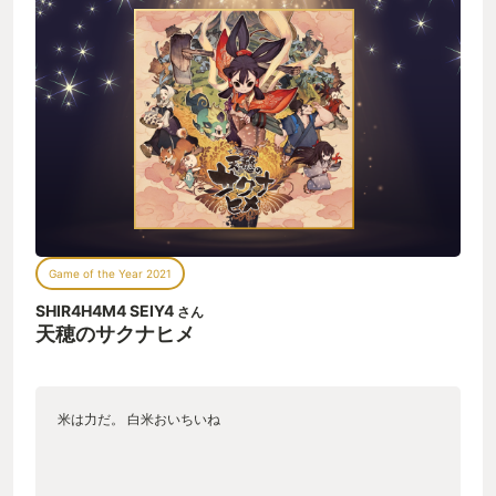
のですが、米づくりについての描写が細かく、プレイしている
だけで農業の大変さやどういうところが大事なのかや、農具が
どのようにして開発されてきたのかなど、農業の歴史や文化に
なんとなく触れることができます。 その他米以外の食材も実在
のものが多く、その献立も当然ながら、味噌田楽やよもぎ団子
など大抵実在するものが多いので、読むだけでお腹が空いてき
ます。これは読む飯テロ！ 青がち汁や巻餅など特に関東に住ん
でいるとなかなか名前を聞く機会のない郷土料理や古い表記で
書かれた食材なども結構出てくるので、勉強やレシピの幅を広
げるためのきっかけにもなりそうです。全部の漢字にルビが振
ってあるのも良いところ(現代はそうそう見かけない料理や食材
もあるため普通に大人でも読めないものがある)。 特にここ最近
ポッドキャストで食べ物に関する話題を聞くことも多く、それ
Game of the Year 2021
ぞれの食材のありがたみや歴史をあらためて感じながらプレイ
しています。 ■ストーリー ストーリーや内容としても、ヤナト
SHIR4H4M4 SEIY4
さん
という架空の国を舞台にしてはいながらも、戦国～江戸時代前
天穂のサクナヒメ
後の日本の文化や価値観がしっかり組み込まれていて、物語を
進めていてとてものめり込めます。 家族の中にはフォロモス教
(キリスト教？)の宣教師の人もおり、その人との会話の中では
色々な国の宗教観であるとか、日本ならではの考え方であると
米は力だ。 白米おいちいね
かに触れる機会が多々。それらの事柄についてちょっと解像度
が上がる感覚があります。