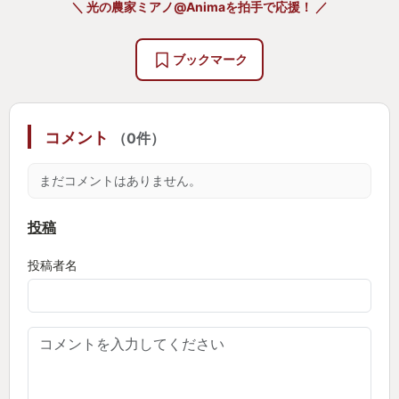
＼ 光の農家ミアノ@Animaを拍手で応援！ ／
戦もレイド戦としていろいろなギミックもあり自分
のキャラを強化したり武器を強化していく事によっ
ブックマーク
て倒していく事ができます。ダンジョンに潜ったり
フィールドのミッションをクリアすることによって
アモルファスというガチャをする為のアイテムを集
コメント
（0件）
めてキャラの解放、武器の解放ができますが無課金
でも十分に開放していく事ができます。課金すれば
まだコメントはありません。
早いですが私はアルティメットキャラは全部自力で
無課金で解放することができました。自力でキャラ
投稿
の解放はできましたが肌色の多い衣装を無意識のう
投稿者名
ちに課金していたので不思議でした。肌色の多いナ
イスバディのお尻を眺めているとゲームが捗るわけ
ではありません。
このゲームをプレイしたきっかけはいつも見ている
配信者さんがやっていたのがきっかけでしたがその