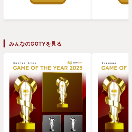
かった人が多く自分もPCしかなくて不
がよく出てくるしY
参加）とシリーズが発売する度にLINEの
動画をよく見てい
ボイスチャットで連絡して一狩り行って
と眺めながらおじ
いました 14年の月日の中で彼女ができ
てみようかなと重
た！結婚して旦那と住み始めた！別れて
立ち上げて始めて
実家に帰った！仕事変わってしんどいな
なら、子供たちが
どモンハンやっていない時は全く連絡を
置を作って自慢し
取り合わないので最初の数日はお互いの
作って村人を運ん
みんなのGOTYを見る
報告してひと笑いしてます。 私も会社員
ーレムトラップ作
から農家に転職して自分の作った野菜を
をもらえるように
送りつけたりして美味しいと言ってもら
動画で見たものを
えてとても嬉しいです。 そして、今年発
大きくして先日、
売されたモンスターハンターワイルズは
た。おじちゃんこ
クロスプラットホームでPCしかない私
ったのと聞かれた
も無事に最初からいつもの狩友5名と禁
バルで作ったよ伝
足地に降り立ちました。今回は子供産ま
と初めてのWAS
れた！と聞いてみんなでおめでとうと祝
一緒にマイクラを
ったらり、彼氏と同棲して引っ越し大変
を持っていなかっ
だったり、彼女との同棲を隠していたけ
にできないの？と
どすぐにバレたりなどいつも通りのモン
買うから一緒にや
ハンでした。いつもと同じ賑やかなボイ
自分が子供の時は
チャですが子供が泣いてる声が聞こえる
がなかったのでこ
とキャンプに帰ってすぐにみてあげなと
験になればいいな
みんなに言われて母が走り出して応援し
おもろいおじちゃ