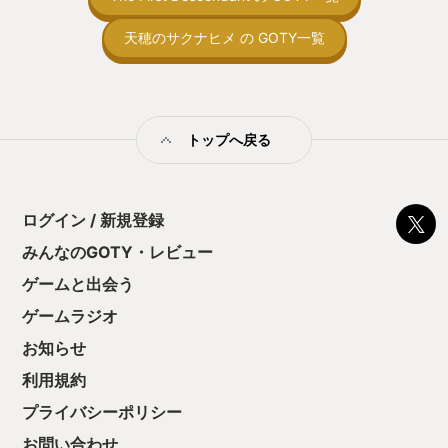
向けか？というの
の印象。 しかし
天穂のサクナヒメ の GOTY一覧
止する設定を有効
の仕組みの理解が
満足できるまで予
る！これにより沼
ミットがあるのに
トップへ戻る
に勤しんでしまう
型のローグライト
をクリアしたら今
う気持ちを揺るが
ログイン / 新規登録
後の報酬で「これ
ちゃうじゃぁん。
みんなのGOTY・レビュー
っと試すだけだか
ゲームと出会う
て、クリアしちゃ
酬きたよ。もう寝
ゲームラジオ
・・・・・ 「ぉ
た、クリアまでや
お知らせ
も工場自動化沼に
利用規約
プライバシーポリシー
お問い合わせ