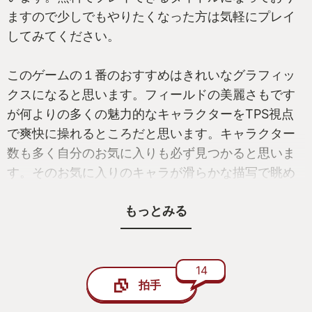
ますので少しでもやりたくなった方は気軽にプレイ
してみてください。
このゲームの１番のおすすめはきれいなグラフィッ
クスになると思います。フィールドの美麗さもです
が何よりの多くの魅力的なキャラクターをTPS視点
で爽快に操れるところだと思います。キャラクター
数も多く自分のお気に入りも必ず見つかると思いま
す。そのお気に入りのキャラが滑らかな描写で眺め
ることができます。魅力的なプリッと上がったお尻
もっとみる
をずっと眺めながらダンジョンを周回できるからず
っとやってしまったわけではありません。
ゲームのプレイ強度もノーマルからハードまで数多
14
拍手
くのミッションがありストーリーもしっかりと語ら
れていますので飽きずに楽しめると思います。ボス