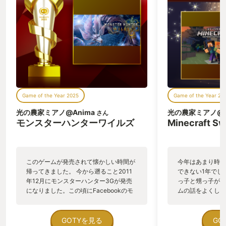
Game of the Year 2025
Game of the Year 20
光の農家ミアノ@Anima
光の農家ミアノ@A
さん
モンスターハンターワイルズ
Minecraft Sw
このゲームが発売されて懐かしい時間が
今年はあまり時間
帰ってきました。 今から遡ること2011
できない1年でし
年12月にモンスターハンター3Gが発売
っ子と甥っ子がう
になりました。この頃にFacebookのモ
ムの話をよくしま
ンハングループの募集で集まった狩友。
自分のころと変わ
そのから４→4G→Ｘ→XX→ライズ→サン
ゲームしているの
ブレイク（ワールドはプレステ持ってな
眺めていました。
GOTYを見る
GO