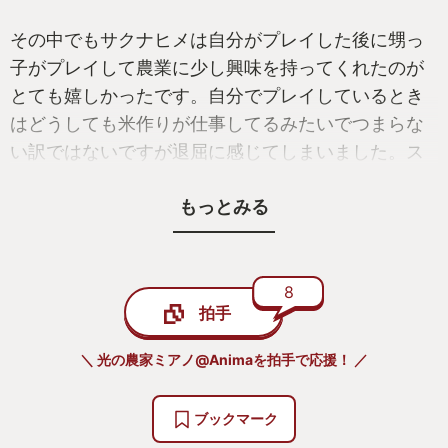
その中でもサクナヒメは自分がプレイした後に甥っ
子がプレイして農業に少し興味を持ってくれたのが
とても嬉しかったです。自分でプレイしているとき
はどうしても米作りが仕事してるみたいでつまらな
い訳ではないですが退屈に感じてしまいました。ス
トーリーが十分に楽しめたので良いゲーム体験でし
もっとみる
た。甥っ子がやってみたいというのでPCでやってい
るのを後方腕組みおじさんとして見守りました。そ
こで肥料のことや田起こしなど色々と農書を一緒に
読みながら難しいところは説明しながらプレイしま
8
拍手
した。そこでの体験を通しておじちゃんの仕事にも
興味を持ってくれてうれしい体験でした。もう少し
＼ 光の農家ミアノ@Animaを拍手で応援！ ／
大きくなったらおじちゃんのところで働きたいと言
ってくれて嬉しかったです。お手伝いしてくれたら
ブックマーク
良いなぁなどと考えますが大きな期待はしないで子