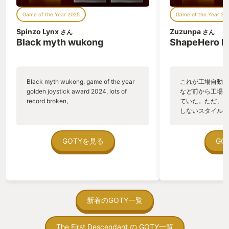
てました。 今はみんなそれぞれのゲーム
クラの知識を少し
Game of the Year 2025
Game of the Year 20
ライフだったり子育てだったり元の生活
した。
に帰りました。 次の大型タイトルアップ
Spinzo Lynx
Zuzunpa
さん
さん
デートが来年になるのか再来年になるの
Black myth wukong
ShapeHero F
かわかりませんがモンハンが新しく発売
したらいつものみんなで一狩り行きたい
と思っています。 そんな訳で私のYOUR
GOTYはモンスターハンターワイルズで
Black myth wukong, game of the year
これが工場自動化
す。
golden joystick award 2024, lots of
など前から工場自
record broken,
ていた。ただ、P
しないスタイルだし、P
のゲームいっぱい
ていた。 ただ、Sha
在を知ってから、
GOTYを見る
GO
う。気になる。ほ
ゃった。あぁ、セ
っている。あっ、
がない少しだけだ
を始めると、覚え
間制限があって、
新着のGOTY一覧
取っ付きづらいじ
トコンベアの配置
The First Descendant の GOTY一覧
ん！このゲーム、