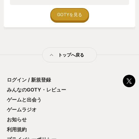
の方向に絞られていく。 膨大なアイテム、膨大な選択肢、膨大
なNPCがいても、手に取れるものは僅かである。まるで現実だ
と思わせる写実的な世界と膨大なモノのおかげでその選択の幅
GOTYを見る
の少なさに現実を投影して暗澹とした気分になる。ぜひPCか
PS5でやりたかった。大型DLCはまだか。
トップへ戻る
ログイン / 新規登録
みんなのGOTY・レビュー
ゲームと出会う
ゲームラジオ
お知らせ
利用規約