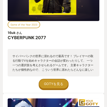
能はインプラントが受け持つ事になり、好きな見た目・服飾で
プレイしやすくなった。 世界観の演出として大きい改善であ
る。 サイバーパンクに着飾って、細部まで作り込まれたナイト
シティを渡り歩く体験のクオリティは、このタイトルに比肩す
るものはない。 作品全体を貫くノーフューチャーな物語をどう
生き抜くか／どう死ぬか。 インプラント山盛りでヒャッハー体
Game of the Year 2023
験を味わうのにも絶好のタイトルであったが、そこにさらに磨
きがかかったアップデートであった。 ぼく自身はコンタクトも
16uk
さん
レーシックも怖くて絶対できないのだけれど。 おわり
CYBERPUNK 2077
サイバーパンクの世界に浸れるので最高です！ プレイヤーの取
る行動でVを始めキャラクターの会話が変わったりして、 一つ
一つの選択肢を考えさせられるゲームです。 主要キャラクター
たちが個性的なので、 こういう世界に居れたらどんなに楽しい
のかな？と思ったり…。 （ジュディは毎回見て飽きない笑） キ
ャラクタービルドや衣装など、 カスタマイズ性が高いので自分
だけのVで遊べるのも良いですね。 今年になって購入して2週目
GOTYを見る
を遊んでいますが、 まだ遊べるので仮初めの自由も期待してい
るところです！ （V=CV:清水理沙さんが個人的に最高です）