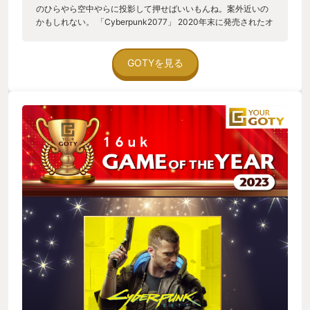
のひらやら空中やらに投影して押せばいいもんね。案外近いの
かもしれない。 「Cyberpunk2077」 2020年末に発売されたオ
ープンワールドRPG。 ウィッチャー3の開発でも有名なCD
Projekt REDによる作品。 販売当初に一通りプレイし、とても
楽しんだが、今年の9月に大型アップデート2.00と大型ダウン
GOTYを見る
ロードコンテンツ「仮初めの自由」が配信となり、スキルツリ
ーの刷新などもあったことから、新たにキャラを作ってイチか
らプレイした。 作中の2077年は身体拡張当たり前の世界観で、
手・足はもちろん、神経基幹や目玉ごとサイボーグ移植（イン
プラント）して、自身の能力強化ができる。 銃撃・ステルス・
近接・ハッキング等、自分の得意な戦い方に特化した強化がす
こぶる楽しい。 腕部仕込みブレード、壁向こうの敵を探知する
センサーアイ、二段ジャンプ脚、回復機能付き心肺など、高性
能なインプラントはその分値が張るが、いかがわしい仕事で稼
いだ金を注ぎ込んで、さらにヤバい仕事をこなせるインプラン
トを買う。 my new gearの威力を発揮させるのはいつだって楽
しい。 また、本作の大きな魅力にサイバーパンクな衣装デザイ
ンがある。 しかして、アップデート前は防御力が主に衣装に拠
るものだったので、好きな見た目を維持するのが難しかった。
防御性能優先で衣装を選ぶとガッチャガチャのダサ坊ルックに
なってしまうこともままあったし、単なる布っぽいタンクトッ
プに超高い防御がふられていたり、腑に落ちない状況もしばし
ばであった。 それが、先日のアップデート以降、主要な防御性