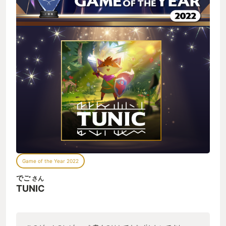
Game of the Year 2022
でご
さん
TUNIC