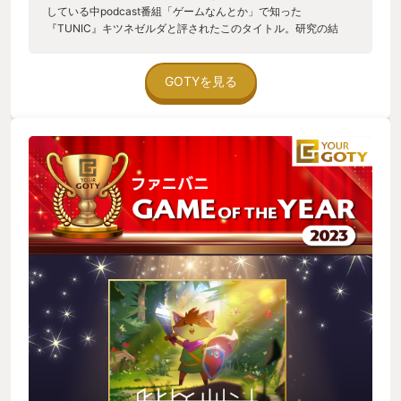
している中podcast番組「ゲームなんとか」で知った
『TUNIC』キツネゼルダと評されたこのタイトル。研究の結
果、うちの妻はTPSで可愛いキャラクターが出てくるゲームを
好む傾向にあることがわかり、しかも番組の『TUNIC』回放送
後の5月のPSPlusのフリープレイに追加されるとわかるや否や
GOTYを見る
すぐにDL！妻も巻き込んでゲーム開始。ゲームは1人プレイな
ので、妻は隣で考察係。ワーキャー言いながらなんとかクリア
し、クリア時点でトロコンまであまり遠くないと言うことで、
自分自身初めてとなるトロコンもチャレンジすることに！しか
しその道は案外長く、最終的には攻略サイトを見ながら何とか
して初プラチナGET！隣でサポートしてくれていた妻とハイタ
ッチをして終える事ができました。 ゲーム内でゲームの説明書
を集めるという仕様が新しく、FC,SFC時代説明書を穴を開くほ
ど見ては妄想に耽っていたいた世代なので、ゲーム好きだった
おじさんには刺さる作品だと思う。ゲーム難易度としても、ソ
ウルゲーはまともにクリアしたことのない自分でも悪戦苦闘し
ながら何とかクリアできたレベル。久しぶりにゲームをしたい
と思っている自分と同じおじさん世代にもってこいな作品だと
思います。 さぁ次妻とするゲームは何にしようか…。