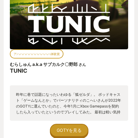
ったりと、遊び心満載。デザインはかわいいし、戦闘難易度は
多少高いがそれも含めてのやりごたえで、ああ、またこんなゲ
ームしたいな！っておもえる素晴らしい作品でした。オープン
ワールド的なものでなく、あえて仕切られた箱庭で沢山の遊び
をとりいれて、説明書までギミックとして使う上手さが最高で
す。シナリオや、設定など各々とり方感じ方があると思います
が、僕はアクションとそれに伴うギミックやステージ、マップ
の配置バランス等が秀逸でそれがこの作品の満足度の高さだと
思いました。ちょっと残念な点は正直長いコマンド入力は好み
アハハハハハハハハハハハ体験賞
ではないｗやっぱりアクションで解決させてほしいかも。これ
は好みですねえｗ
むらしゅん a.k.a サブカルク〇野郎
さん
TUNIC
昨年に巷で話題になったいわゆる「狐ゼルダ」。 ポッドキャス
ト「ゲームなんとか」でパーソナリティのこへいさんが2022年
のGOTYに選んでいたのと、今年1月にXbox Gamepassを契約
したら入っていたというのでプレイしてみた。 最初は軽い気持
ちで始めたので、まずはその難易度の高さに驚いた。敵が強
い。めちゃくちゃ強い。特に序盤で剣を手に入れるまでは理不
尽に強い。なので序盤でくじけそうになってツイッターで弱音
GOTYを見る
を吐いたところ、たくさんのゲーマーさんたちが優しく、時に