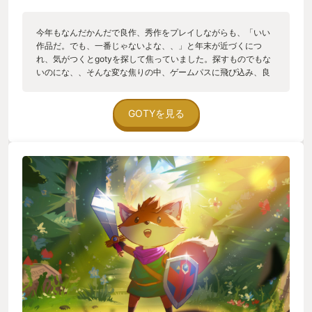
今年もなんだかんだで良作、秀作をプレイしながらも、「いい
作品だ。でも、一番じゃないよな、、」と年末が近づくにつ
れ、気がつくとgotyを探して焦っていました。探すものでもな
いのにな、、そんな変な焦りの中、ゲームパスに飛び込み、良
い作品だと評判を聞いたアドベンチャーゲームをやってみた
が、何度も寝落ちし、やはりアクションゲームがいいな、しか
し、大作やる時間はないしどうしよう、、と作品群を見てた
GOTYを見る
時、去年やってみたかったけど、難しいってきいたtunicが目に
留まり、でも、グラフィックは好みだし、それなりにアクショ
ンゲームもできるようになったし、やってみるかと、プレイ開
始。なかなか戦闘は難しく、弱いから慎重に、、ああ、またや
られた！もう一回、ああ！今度こそ！眠気など微塵もでず、気
がつくと、その世界観を楽しんでいました。疑似３Dというか
視点がほぼ固定されて裏側がどうなってるのか見えないのだ
が、それを利用したギミックが秀逸で、ああ！なにこれ！ここ
につながってたの？！さっき通りすぎたのに、ここから入れて
まさかあの場所と繋がってたなんてわからないよ！とワクワク
する自分がいました。アイテムで行けなかったところに行ける
ようになる、これはゼルダやメトロイドヴァニア系の面白いと
ころですが、この作品は気がついていたら実は行けてたんだよ
みたいなマップ等の作り方がうまいんですよね。もちろんショ
ートカットもできるようになってたり、実はとびらに答えがあ