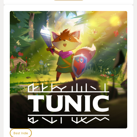
はゲス顔で背中を押してくれ、なんとか序盤の山を乗り越える
ことができた。（ちなみに、敵の強さについては難易度調整も
できるのでご安心を） そして、このゲームが面白くなってくる
のは中盤からである。文章で説明するのは難しいのでここで詳
細を説明するのはハナからあきらめているのだが、一言でいう
とゲーム性がガラッと変わる。それまでは激ムズのアクション
ゲームだと思っていたのが、気づくと激ムズの謎解きゲームに
変わっているのである。そこからは普段パズルゲームなどやら
ない自分が寝ても覚めてもTUNICの事しか考えられなくなり、
実際にXboxクラウドゲーミングを駆使して寝る直前までベッド
の中で思考する日々が続いた。そして実際に最後の謎が解けた
のはベッドの中だった(笑)が、謎は解けたもののその日のうちに
「作業」ができず、翌日仕事から帰宅後に「作業」して数回リ
トライしてクリアできた。（実際にクリアした人なら何を言っ
ているのか分かってもらえると思う。） TUNICをクリアしてか
らもう半年ほど経つが、いまだに最後の扉を開けた瞬間を思い
出すと目頭が熱くなる。 昔ニンテンドーＤＳの脳トレソフトで
「アハ体験」という言葉が流行ったが、TUNICはいうなれば
「アハハハハハハハハハハハ体験」である。アハ体験が怒涛の
如く連続で押し寄せ、エクスタシーに達するレベルの体験をす
ることができる。 ぜひ多くの人にプレイして欲しい作品だ。
Best Indie