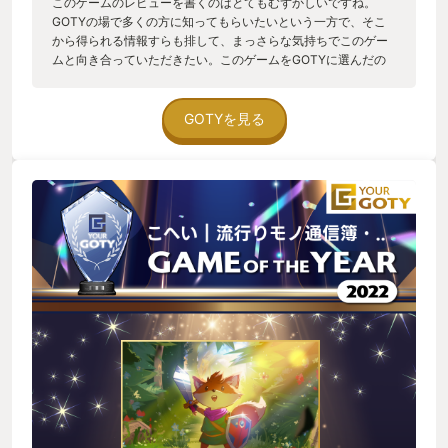
このゲームのレビューを書くのはとてもむずかしいですね。
GOTYの場で多くの方に知ってもらいたいという一方で、そこ
から得られる情報すらも排して、まっさらな気持ちでこのゲー
ムと向き合っていただきたい。このゲームをGOTYに選んだの
は、このゲームを遊んでいる中で出会う情報、アイテム、アク
ション、ギミックに純度100%で向き合うことで得られる「体
験」が素晴らしかった。これに尽きます。 私はこのゲームを妻
GOTYを見る
と遊びました。美しくビビッドなビジュアル、細部まで作り込
まれたマップやオブジェクト。音楽も素晴らしいし、SEも粒ぞ
ろい。手触り感が良く、かつ難易度が高いアクション（※オプシ
ョンで易しくできますので、遠慮なく！）。少しずつ集まるけ
ど、読めない部分の多い説明書…。 ヒントを集めながら、次に
行くところの目星をつけて冒険を進めていく。「おや？」と思
うことの連続。ぐんぐんのめりこみ、得た情報を早速試し、開
かれたマップを開拓し…。冒険の楽しさと、試行錯誤の楽しさ
と、疑問をいだき、それを解く快感。なんなら疑問を抱くこと
すら面白くなっていく。 「ああーーーー！！！！」つって、二
人揃って声を上げてしまうなんて体験、なかなかないですよ。
とても気持ちよかった。素敵な体験を味わうことができまし
た。