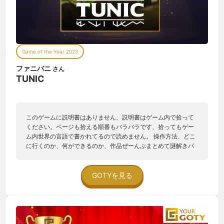
Game of the Year 2023
ファニバニ
さん
TUNIC
このゲームに説明書はありません、説明書はゲーム内で拾って
ください。ページも拾える順番もバラバラです、拾ってもゲー
ム内世界の言語で書かれてるので読めません。 操作方法、どこ
に行くのか、何ができるのか、作品ぜーんぶまとめて謎解きパ
ズルになってるのがtunicです！ その性質上魅力を語るとネタバ
レになってしまう部分が多いため、このゲームを薦めるのに言
えることは「とにかくやってみて！」の一言のみ😂 想像力をフ
GOTYを見る
ルに解放して「とにかくやってみて！」