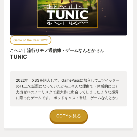
Game of the Year 2022
こへい｜流行りモノ通信簿・ゲームなんとか
さん
TUNIC
2022年、XSSを購入して、GamePassに加入して…ツイッター
のTL上で話題になっていたから…そんな理由で（体感的には）
支出ゼロのノーリスクで超大作に出会ってしまったような感覚
に陥ったゲームです。 ポッドキャスト番組「ゲームなんとか」
の中でも2回ほどご紹介させていただきましたが、稀有なゲーム
体験ができた非常に良いゲームです。個人的GOTYとしては
ELDENRINGと争う形となりましたが、プレイ時間もコンパクト
GOTYを見る
に、ちょっとした気づきで広がる世界、自分の手でナゾを解い
ていく感覚、あとちょっとでわかりそうなんだけどわからな
い…手触りもよく、複雑すぎないゲームシステムに下支えされ