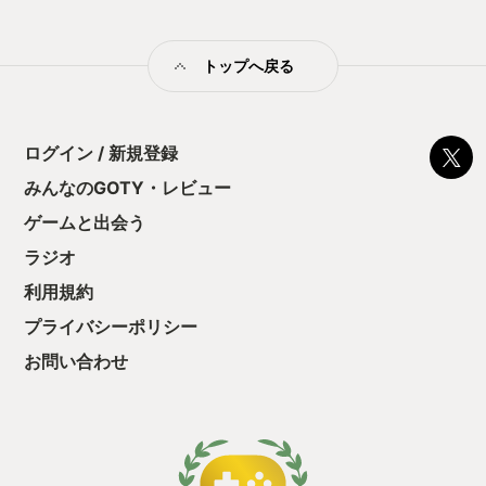
て、童心にかえって、1本のゲームと真剣に向き合った感覚を得
られました。上手く言えないですが笑、このゲームをネタバレ
無しで自力で解いた、そのゲーム体験がとてもうれしかった。
トップへ戻る
うれしかったという感情がつよく残ったステキなゲームと思い
ます。 （ちょっと卑怯ですが、もう少し細かいところはぜひポ
ッドキャストにてお聞きいただきたいです。そして、ちょっと
でも興味を持っていただけたら、ぜひネタバレなしでTUNICを
プレイしてみていただきたいと思います。）
ログイン / 新規登録
みんなのGOTY・レビュー
ゲームと出会う
ラジオ
利用規約
プライバシーポリシー
お問い合わせ