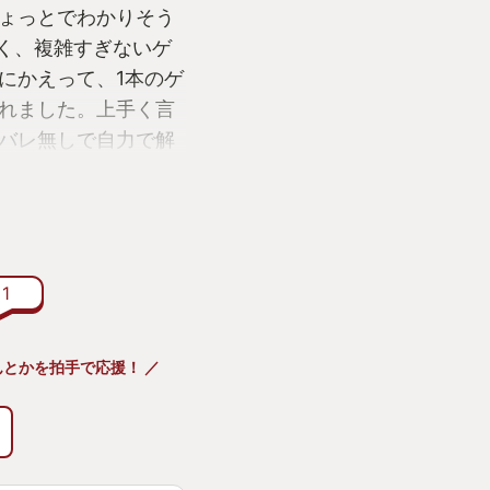
ょっとでわかりそう
く、複雑すぎないゲ
にかえって、1本のゲ
れました。上手く言
バレ無しで自力で解
しかった。うれしか
キなゲームと思いま
かいところはぜひポ
1
いです。そして、ち
ら、ぜひネタバレな
とかを拍手で応援！ ／
だきたいと思いま