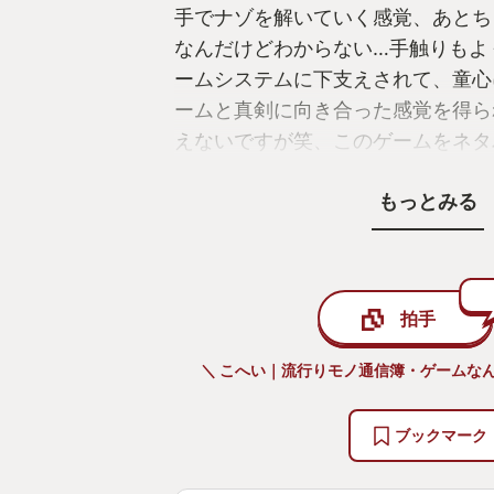
手でナゾを解いていく感覚、あとち
なんだけどわからない…手触りもよ
ームシステムに下支えされて、童心
ームと真剣に向き合った感覚を得ら
えないですが笑、このゲームをネタ
いた、そのゲーム体験がとてもうれ
もっとみる
ったという感情がつよく残ったステ
す。
（ちょっと卑怯ですが、もう少し細
拍手
ッドキャストにてお聞きいただきた
ょっとでも興味を持っていただけた
＼ こへい｜流行りモノ通信簿・ゲームなん
しでTUNICをプレイしてみていた
す。）
ブックマーク