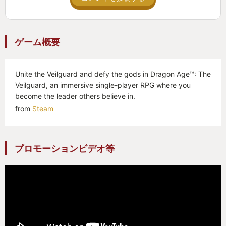
したいなと思えるようになりました。
…まだまだいろんなことありました。
ゲーム概要
FF7リバースは話尽くせない。クイーンズブラッドと
かも書きたい。ナナキやバレットに焦点当たったス
Unite the Veilguard and defy the gods in Dragon Age™: The
トーリーの話とかも書きたい。もちろんエアリスの
Veilguard, an immersive single-player RPG where you
アレな話も書きたい。さすがにめんどくさくなって
become the leader others believe in.
リバースの方では腹筋ミニゲームをサボったことと
from
Steam
かも懺悔したい。語り尽くせないくらいにFF7リバー
スはすごいゲームでした。これだけの文字量を費や
しましたが要約すると「FF7リバースはすごい」。そ
プロモーションビデオ等
ういうことなんです。