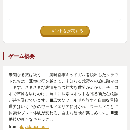
ちょっとだけ残っていたアレなんだったんですかと
いう気持ち。
コメントを投稿する
この気持ちがゆっくりと溶かしてくれたのがFF7リバ
ース。
ゲーム概要
【FF7リメイクという超大作ギャルゲーの正当続編
未知なる旅は続く――魔晄都市ミッドガルを脱出したクラウ
FF7リバース】
ドたちは、運命の壁を越えて、未知なる荒野への旅に踏み出
ティファとエアリス、リバースをプレイスタートし
します。さまざまな表情をもつ壮大な世界が広がり、チョコ
たその瞬間に思い出されるあのギャルゲー再び感。
ボで草原を駆けぬけ、自由に探索スポットを巡る新たな物語
でもこれが新生FF7だから。もう既に味わった体験だ
が待ち受けています。■広大なワールドを旅する自由な冒険
世界はいくつかのワールドエリアに分かれ、ワールドごとに
から。２回目の今回はだいぶ耐性がついてました
探索やプレイ体験が変わる、自由な冒険が楽しめます。■連
ね。コレコレ感すら感じました。ティファとエアリ
携技や新たなキャラク…
スに両サイドから腕組まれたい。両サイドからひっ
from
playstation.com