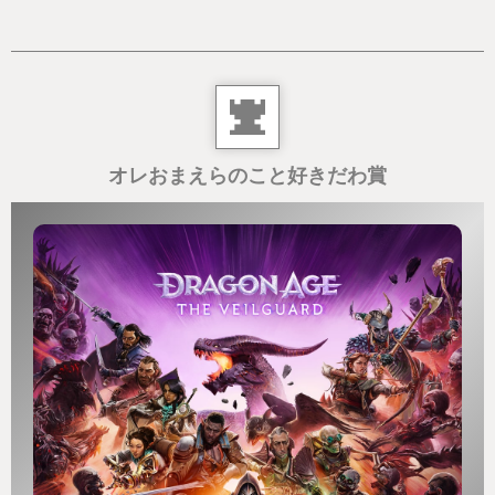
しょっちゅう出会う小っさいチョコボ。ミッドガル
の狭さを感じていたからこその感動なのかもしれな
い。ミッドガルの外がどれだけ広大な世界なのか…
それを表現したかったんでしょうね。ホント広かっ
た。いやぁ広かった。
オレおまえらのこと好きだわ賞
【もりもりに盛ってくれたバトルシステム】
凶斬りを含めて、リミット技も連携アビリティも召
喚獣も…コマンドが増え、仲間が増え、バトルはで
きることがとても増えた。FF7リバースのバトル、め
ちゃ忙しい。でもこういうの触りたかった。仲間た
ちと連携して鮮やかに敵を倒したい。
【ローチェ…そしてジョニー】
なんでなんでしょうか。ボクはローチェと再会した
時、声が出ました。