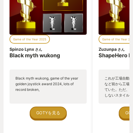
------------- ソロプレイ目線でもピク
ミン４はとてもおもしろいゲーム ------
------------------------------------
--- 一人で遊ぶうえでもピクミンはとて
もおもしろかったと思います。 ゲームは
新人レスキュー隊員として、遭難者たち
を救助するため、どう見ても地球な見知
Game of the Year 2025
Game of the Year 20
らぬ惑星の中をピクミンたちと探索をし
ていく物語。ステージそれぞれの中でピ
Spinzo Lynx
Zuzunpa
さん
さん
クミンたちに手伝ってもらいながら、オ
Black myth wukong
ShapeHero F
タカラや遭難者たちを救助していく。そ
のステージ探索の中での原生生物（敵キ
ャラ）とも戦うことになるわけですが、
戦いの中で、ピクミンは食べられてしま
Black myth wukong, game of the year
これが工場自動化
ったり、踏みつぶされて死んでしまった
golden joystick award 2024, lots of
など前から工場自
り…ピクミンたちがあまりにもあっけな
record broken,
ていた。ただ、P
く命を落とす光景がとても強烈でした。
しないスタイルだし、P
プレイヤーや直接戦うのではなく、ピク
のゲームいっぱい
ミンたちに指示を出す役回りであり、い
ていた。 ただ、Sha
わば現場監督。プレイヤーがヘッポコな
在を知ってから、
GOTYを見る
GO
操作・指示を行うとピクミンたちの命を
う。気になる。ほ
散らしてしまう。現場監督としての自分
ゃった。あぁ、セ
の不甲斐なさをまざまざと突き付けられ
っている。あっ、
てしまうので、原生生物との戦いがとて