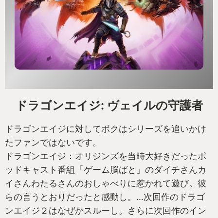
「うわ！誰だっけ！！」そんな感じの声が漏れまし
た。別にローチェくんに悪印象はありません。喜び
の気持ちが前面に出た誰だっけでした。FF7リメイク
を遊んだ時、ローチェはいったいなんだったんだと
思っていました。この役回りって別にタークスでも
良くね？そんなこと思ってました。でもそうじゃな
かったんですね。ネタバレになるから言えませんけ
ど、ローチェにはローチェの役割があった。こうい
ドラゴンエイジ: ヴェイルの守護者
う納得感があると嬉しいですね。
そしてジョニー。ジョニーと再会した時も同じよう
ドラゴンエイジに対してボクはシリーズを追いかけ
なことを思い出しました。でもジョニーはローチェ
たファンではないです。
とはちょっと違う役回りでしたね。ジョニーがジョ
ドラゴンエイジ：オリジンズを当時大好きだったポ
ニー軍団になった時には笑っちゃいました。ジョニ
ッドキャスト番組「ゲーム脳ばと」のダイチさんカ
ーがFF7原作に登場していたのかは正直さっぱり覚え
イさんわたるさんのおしゃべりに惹かれて遊び。彼
ていないんですが、そうだよなFFってこういうノリ
らの言うとおりだったと感動し。…次回作のドラゴ
を出す一面もあるよね！とジョニーがFF7の一面を体
ンエイジ２はなぜかスルーし。さらに次回作のイン