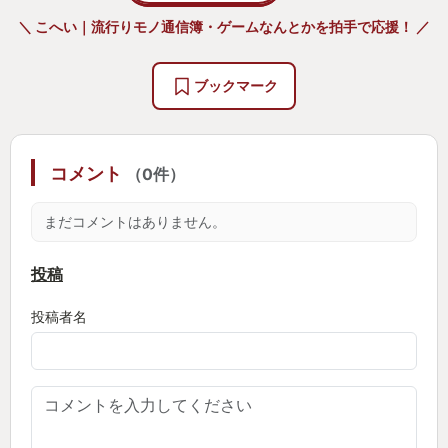
お父さんの好きなヌメルゴン、ぬるぬるしてそうで
＼ こへい｜流行りモノ通信簿・ゲームなんとかを拍手で応援！ ／
私はちょっと触れないかも。
ブックマーク
…お父さんは妻と子に自慢の旅パをイジられます。
ファイアローがいたって良いだろ。ヌメルゴンがい
コメント
（0件）
たって良いだろ。
まだコメントはありません。
お父さんがポケモントレーナーとしての死期を感じ
投稿
た春。いまだ死せず。
投稿者名
まだもうしばらく闘えそうかなと思い改めるように
なりました。