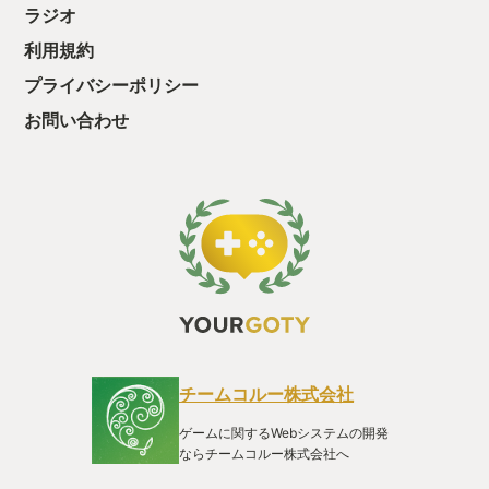
ません。現場監督として常に安全を心が
ラジオ
も工場自動化沼に
けて挑み、探検が時間切れになりそうな
時も一匹たりとも見捨てないことを誓
利用規約
い…どんなに絶望的であろうともオッチ
プライバシーポリシー
ンと共に取り残されたピクミン一匹を救
助に向かう。 貫いたつもりです。 その
お問い合わせ
成果はあったのかよくわかりません。５
歳児は最初こそピクミンの死に戦慄して
いましたが、いつからか数匹死んだくら
いであればケタケタ笑ってました。 いつ
の日か５歳児にも、『あの日あの時のピ
クミンたちがどんな気持ちで原生生物に
立ち向かっていたのか』…それを思い返
してくれる日が来ることを父親として願
っております。 ----------------------
----------------------- コウテイデメ
マダラを一生許さん ------------------
--------------------------- 原生生物
が多種多様でして、こちらが思ってもい
チームコルー株式会社
ないような攻撃をしかけてくるヤツらが
います。だからこそ初見では犠牲ゼロの
ゲームに関するWebシステムの開発
完封勝利はむずかしいわけですが…いく
ならチームコルー株式会社へ
つか印象深いボス級の原生生物がいま
す。特に印象深いのがコウテイデメマダ