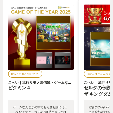
Game of the Year 2025
Game of the Year 20
こへい｜流行りモノ通信簿・ゲームなんとか
さん
ピクミン４
ゼルダの伝説 
ザ キングダム
ゲームなんとかの中でも何度も話には出
総合力の高いゲー
していますが、ウチの5歳児がきっかけ
ても全部がおもし