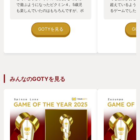
で遊ぶようになったピクミン４。5歳児
超えているような
も楽しんでいたのはもちろんですが、ボ
るゲームでした。
クはボクでかなり楽しかったし、ウチの
はり『ゼルダを見
妻も一人で遊んだりして、家族３人が一
に迫るメインチャ
緒にだったり、それぞれであったりピク
けた時、見つけた
GOTYを見る
GO
ミンは年間通してとてもお世話になりま
くなった時…どう
した。 我が家のトレンドという目線で
ハイラルを駆け巡
は、ポケモンもかなり影響力はあるわけ
思い出です。 ス
ですが、ピクミンもまたかなり強いポジ
く、人の気持ちを
ションに構えるようになりました。 ピク
カスが当たってく
ミンのチョコエッグが出ると言われれば
なく、いつか自分
コンビニだったりスーパーマーケットを
たい。そう思える
巡ったりしましたし、ニンテンドートー
ったことが非常に
みんなのGOTYを見る
キョーに行けばピクミングッズが買える
こどもがティアキ
かもしれないと言われれば家族で東京遠
た頃、再びボクに
征を計画してみたりしましたし。スマホ
てくれるんじゃな
のピクミンブルームも楽しみ、仙台でピ
きるゲームかなと
クミンブルームの有料イベントがあると
聴けば、喜んでチケット買って参加した
り。 ニンテンドーの数あるIPの中でも、
我が家においてはピクミンがポケモンと
争う巨大勢力にこの1年で成長しまし
た。 --------------------------------