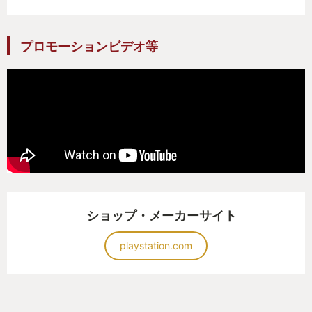
ぱられたい。そんな気持ちすら湧きました。（その
後、ユフィと出会ったボクは脳が焼けるんじゃない
かという新しく強烈な気恥ずかしさと出会うわけで
プロモーションビデオ等
すが、それももう美しい思い出です）
…ちなみにボクの推しはバレットとナナキね。
【ミッドガルの手狭な感覚。広大すぎるFF7の世界】
これって実はFF7リメイクの時に既に２作目を見据え
て狙ってたのかなと思うほど印象深いんですが、FF7
ショップ・メーカーサイト
リメイクとFF7リバースはフィールドを歩く体験に大
きなギャップを感じます。FF7リメイクで感じたのは
playstation.com
ミッドガルの無機質さ、スラムの薄汚さ。そして歩
きにくさ。それと対称的にFF7リバースで出会ったの
は広大で美しい大自然。ライフストリーム。なんか