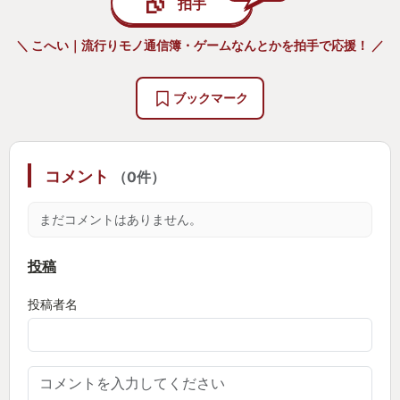
拍手
ヘンな話、前作FF7リメイクを遊んだその時は楽しい
な！良いゲームだな！正直心配してたけどFF7のリメ
＼ こへい｜流行りモノ通信簿・ゲームなんとかを拍手で応援！ ／
イク大成功しててうれしい！そんなことを思ってい
ましたが、心の片隅にちょっとした違和感がありま
ブックマーク
した。
ティファとエアリスとジェシー…女子３人の立ち振
コメント
（0件）
る舞い、キョドるクラウドくん。もう見てられない
くらい気恥ずかしさ。ミッドガルめちゃくちゃ広い
まだコメントはありません。
けど意外と自由に歩ける場所の少なさ。凶斬りカッ
ケェけど凶斬り以外はまだすか。ローチェとかいう
投稿
ソルジャーさん。この人は誰なんでしょう。フィー
投稿者名
ラー？…フィーラー…？？？？運命の…番人…？？？
ちょっとした違和感です。些細な話です。
FF7リメイク楽しかったなぁという気持ちの奥底に、