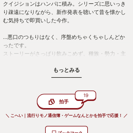
を張って表現してくれていました。次回作でもアニ
クイジションはハンパに積み。シリーズに思いっき
キィ…そりゃないぜ～って言われたい。次回作を遊
り疎遠になりながら、新作発表を聴いて昔を懐かし
ぶときには彼のことを忘れていないようにしたいな
む気持ちで即買いした今作。
と思ったのです。
…悪口のつもりはなく、序盤めちゃくちゃしんどか
【フィーラー。運命の番人。ウェポン。ザック
ったです。
ス。】
ストーリーがさっぱり飲みこめず。種族・勢力・主
フィーラーという要素。設定。FF7リメイクを遊んだ
義・思想…さっぱり入ってこなかった。知らない単
時と、FF7リバースを遊んだ時でまたちょっと感覚が
もっとみる
語が飛び交うだけのストーリーでした。
違っています。FF7リバースの物語の中で明かされた
設定はちゃんと理解できているのかがめちゃくちゃ
（当時、そんなことは思わなかったけど、FF13の
怪しいのでヘタなことは書きませんが…FF7リバース
「ファルシのルシがコクーンでパージ！」はこの感
19
拍手
を遊んだ中で「運命に立ち向かう」という意味合い
覚だったのかもなぁと思うなど）
を何度か考えることになりまして。FF7原作で悲しき
＼ こへい｜流行りモノ通信簿・ゲームなんとかを拍手で応援！ ／
運命を辿ったエアリス。エアリスのことがどうした
って意識させられますが、それだけじゃないよな
ほとんど悪口みたいなことを書いていますが…序盤
ブックマーク