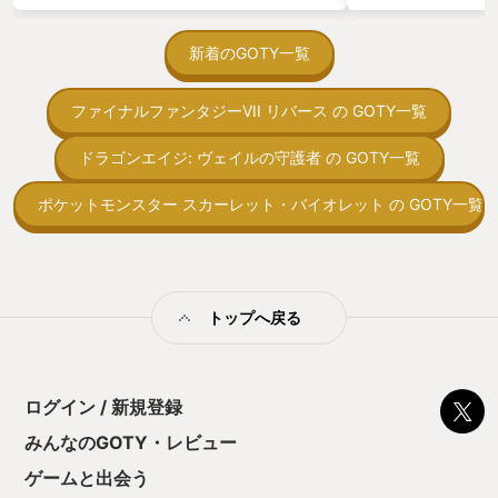
がない少しだけだ
もこわい。。 ボクの判断ミスでピクミン
を始めると、覚え
が死に…操作ミスでもピクミンが死に…
間制限があって、
新着のGOTY一覧
１匹２匹の死はゲームの進行上はたいし
取っ付きづらいじ
た影響はないんですが、あの断末魔がと
トコンベアの配置
てもつらい。 ピクミンが命を落とした時
ファイナルファンタジーVII リバース の GOTY一覧
ん！このゲーム、
のエフェクトが、SEが…とても心にくる
向けか？というの
の… --------------------------------
の印象。 しかし
ドラゴンエイジ: ヴェイルの守護者 の GOTY一覧
------------- ボクと５歳児とピクミン
止する設定を有効
------------------------------------
の仕組みの理解が
ポケットモンスター スカーレット・バイオレット の GOTY一覧
--------- ５歳児の息子と一緒にピクミ
満足できるまで予
ン４を遊ぶとき、基本はボクが操作をし
る！これにより沼
ていました。（息子は画面を見ながらあ
ミットがあるのに
ーだこーだ指示をする係） 一瞬の判断ミ
に勤しんでしまう
ス…勝ちを焦ったが故の判断ミス…他の
型のローグライト
ゲームではHPがちょっと削れるだけの
トップへ戻る
をクリアしたら今
話です。でもピクミンというゲームでは
う気持ちを揺るが
「命が消えた音」が聞こえてくる。 命が
後の報酬で「これ
消えた音を…ボクと５歳児は受け止めね
ちゃうじゃぁん。
ばならない… ピクミンをプレイする中
ログイン / 新規登録
っと試すだけだか
で、父親として５歳児に対して「ピクミ
て、クリアしちゃ
ンという命を軽んじてはいけない」と伝
みんなのGOTY・レビュー
酬きたよ。もう寝
えたいとも思うようになったので、ザコ
・・・・・ 「ぉ
ゲームと出会う
バトルにおいても一切の油断は認められ
た、クリアまでや