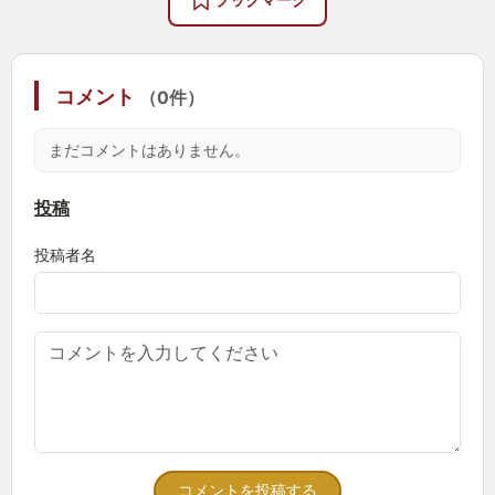
と。バレットのアレだって。ティファのアレも。ナ
の飲みこみづらさを超えた先に大満足のゲームプレ
ナキのアレも…ザックスのアレも…みんな自分の運命
イが待っていました。誰が誰やら、何が何やらであ
と向き合ってたんすよね。エアリスが衝撃的過ぎた
った序盤からは考えられないほどの逆転っぷり。仲
コメント
（0件）
だけで、他のキャラクターもみんなそうなんですよ
間たち全員を大切な仲間だと感じることができ、そ
ね。ルーファウスとか神羅側もそうなんでしょう
して敵方に対しても想いを巡らせることができた。
まだコメントはありません。
ね。
良いゲーム体験をいただきました。
FF7リメイクでフィーラーという存在を知った時、な
投稿
んか安っぽいなと思いました。正直思いました。で
ドラゴンエイジに関してはポッドキャスト番組「ゲ
投稿者名
もFF7リバースを遊ぶ中で、意外とそうでもないのか
ームなんとか」の中で、一生懸命話しましたので、
もな。変えられないはずの運命に立ち向かう。それ
もしお時間あれば聴いてみていただきたいです。ド
ってFF7原作があるからこそ、より真に迫って描ける
ラゴンエイジはポッドキャストから出会ったゲーム
テーマなのかもねと。そんなことを思いました。ま
なので。こんな締めくくり方をしたかったんです。
ぁボクはクライシスコアで語られたザックスとエア
リスの話が好きだったので。ザックスとエアリスが
幸せであってほしい。そんなことを思うからこそ、
多少くさい演出であっても運命と向き合う様を期待
コメントを投稿する