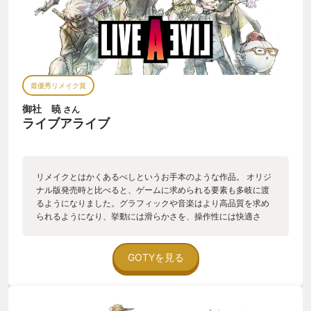
最優秀リメイク賞
御社 暁
さん
ライブアライブ
リメイクとはかくあるべしというお手本のような作品。 オリジ
ナル版発売時と比べると、ゲームに求められる要素も多岐に渡
るようになりました。グラフィックや音楽はより高品質を求め
られるようになり、挙動には滑らかさを、操作性には快適さ
を。主要キャラクターの音声も、今の世では有って当たり前で
す。 そうした現代の基準として要求される要素を、見事に満た
して蘇った傑作リメイクと言えるでしょう。 特に音声、もっと
GOTYを見る
言うなら選ばれた声優陣の顔ぶれ。豪華さもさることながら、
声優ファンならばかつて思っただろう「このキャラに声をあて
るなら」という夢が実現したような面々が揃っています。 リメ
イク作品に求められるブラッシュアップを万全にこなし、かつ