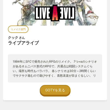
大量に発売されたのでGOTYの選出には本当に悩んだが、リメ
イク発表時の驚きとプレイ時の驚き、そして当時小学生だった
筆者が今でもゲーム大好きでいられるのは、もしかしたらライ
ブアライブのおかげかもしれないという思い出補正も込みで本
作を2022年のMY GOTYとさせていただく。 最後に関係者の皆
さまへ。リメイクしてくれて本当にありがとうございました。
リメイク部門
全ゲーマーよ、MEGALOMANIAで熱く滾ろうぜ。
クック
さん
ライブアライブ
1994年にSFCで発売されたRPGのリメイク。 7つ+αのシナリオ
があるオムニバス形式のRPGで。共通点は戦闘システムぐら
い。場所も時代もバラバラ。 各シナリオは30分～2時間くらい
でサクサク進むので遊びやすく、喜怒哀楽が目まぐるしい。 リ
メイクとしては脳内美化を体現したような作品。 綺麗なドット
画像、豪華なBGM、イメージ通りのボイス、痒い所に手が届く
仕様の簡略化。 プレイ中ずっと懐かさに応えてくれるクオリテ
GOTYを見る
ィ。 最高かよ。