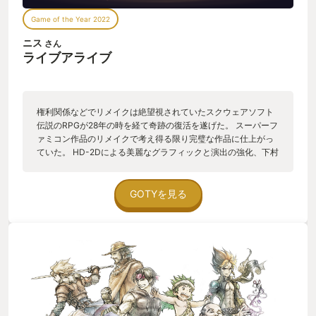
Game of the Year 2022
ニス
さん
ライブアライブ
権利関係などでリメイクは絶望視されていたスクウェアソフト
伝説のRPGが28年の時を経て奇跡の復活を遂げた。 スーパーフ
ァミコン作品のリメイクで考え得る限り完璧な作品に仕上がっ
ていた。 HD-2Dによる美麗なグラフィックと演出の強化、下村
陽子氏監修によるアレンジBGM、豪華声優陣によるボイスの追
加等々、贅沢に進化している。 元がスーパーファミコン作品の
為、全体のボリュームは現代のゲームと比べると控えめではあ
GOTYを見る
るが、ボイスのおかげで世界観にどっぷりと浸る事が出来る。
また、事前の情報ではリメイクにあたって追加要素は無いと公
言されていたが、それはプロデューサー(当時のディレクター)に
よる粋な嘘だった。 ネタバレになるので詳しい言及は避ける
が、このサプライズによってライブアライブは28年を経て完璧
な作品となったと言える。 ファンの熱意のおかげでリメイクが
実現できたとの感謝をプロデューサーは述べていたが、28年間
推し続けることが出来るほどの魅力がこのゲームにはあるのだ
という事を皆さまにも伝わると嬉しい。 2022年は名作ゲームが