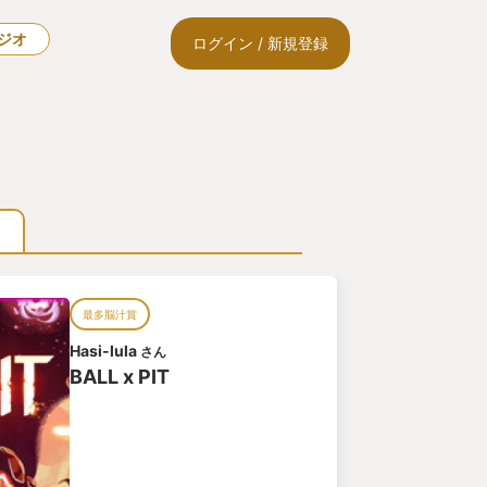
ラジオ
ログイン / 新規登録
最多脳汁賞
Hasi-lula
さん
BALL x PIT