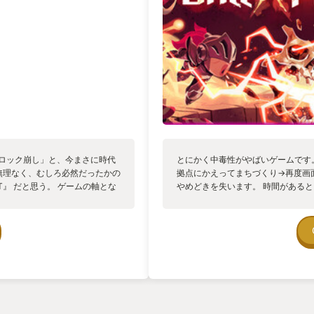
め尽くされる状態になり、立ってい
汁が出ました。
ブロック崩し」と、今まさに時代
とにかく中毒性がやばいゲームです
無理なく、むしろ必然だったかの
拠点にかえってまちづくり→再度画
T』 だと思う。 ゲームの軸とな
やめどきを失います。 時間がある
ダメージなど、種類ごとに手触り
始に一気にやるならいいかもですね
、自分だけのオリジナルのプレ
ンディーらしいゲームだと思います
が画面を縦横無尽に暴れ回り、上
。 1ステージ15分と短いはずな
ただ強化していくだけの作業にし
ド)要素もその一つ。 キャラク
で攻略の道筋が変わっていく。
変身の瞬間。 キャラを2人同時
ずのボールが敵の背後から突如