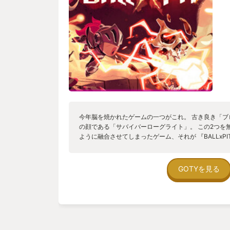
今年脳を焼かれたゲームの一つがこれ。 古き良き「
の顔である「サバイバーローグライト」。 この2つを
ように融合させてしまったゲーム、それが 『BALLxPI
るのはボールそのもの。 持続ダメージ、貫通、範囲
がまるで違う特殊ボールたちを強化し融合することで
イを楽しめる。 ただ敵を砕くだけではなく、ボール
GOTYを見る
から押し寄せる膨大な敵をガリガリと削り切るあの感覚
のに、プレイ体験の濃度が異常に高かった。 さらに
ないための仕掛けが随所にあり、基地建設(ベースビル
ターを増やしたり元のステータスが底上げされること
だが本当に驚いたのは、ゲームに慣れた頃に突然訪れる
に扱えるようになったり、本来は下から発射されるは