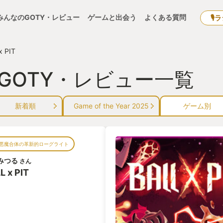
みんなのGOTY・レビュー
ゲームと出会う
よくある質問
🎙
x PIT
』のGOTY・レビュー一覧
新着順
Game of the Year 2025
ゲーム別
悪魔合体の革新的ローグライト
みつる
さん
L x PIT