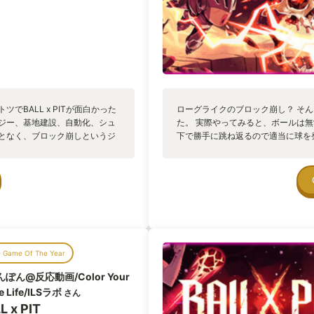
BALL x PITが面白かった
ローグライクのブロック崩し？ そ
ナジー、基地建設、自動化、シュ
た。 実際やってみると、ボールは
ことなく、ブロック崩しというジ
下で勝手に跳ね返るので適当に球を
ランス感覚は驚愕せざるを得ませ
大量のブロック＝敵が降りてきて処
それぞれが持っているジャンルの
最初から。 ただ死んでも資材は手
て上手いこと組み込んでいるのが
づくりが出来き、そこに建てた建物
発見や刺激が追加されて、一時期
出来る。なるほど、これは沼る。 
所でゲーム体験が止まるというこ
て避けゲーになるのは笑いました。
くらいでいいか」にならないんで
けはシビアでは無いですが。 そし
くれない、これが本当に恐ろしい
ベルアップで発射する球を増やした
ジの攻略部分だけでもその可能
る、敵を貫通する、継続ダメージを
e Game Of The Year
建設や資源集めの自由度まで入っ
ムに4つを提示されるので1つを選ん
白い代物ではあるのですが、プレ
き、貫通して爆発するとか分裂して
ぽん@反応動画/Color Your
沼、本当に底が無いので
のボール！を作れる事だ。 ローグ
 Life/ILSラボ
さん
化が出なくて適当に選んだらめちゃく
L x PIT
何回もやってしまう。 球の数をひ