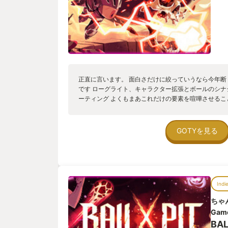
正直に言います。 面白さだけに絞っていうなら今年断トツで
です ローグライト、キャラクター拡張とボールのシ
ーティング よくもまあこれだけの要素を喧嘩させる
ャンルの下地に詰め込めたなと この異常なまでのバ
ん 一歩間違えばそれだけで破綻してしまうような、
強みを 舞台設定やブロック崩しのゲーム性を利用し
GOTYを見る
本当に凄い おかげで1プレイを繰り返すたびに新しい
本気でこの作品から抜け出せなくなりました 同じ場
とがないから 「もうある程度満足したし今日はこれ
すよね ゲームの仕組みがこちらに止め時を用意して
ボールの組み合わせ、仲間の組み合わせというステー
Indi
性の幅にお腹いっぱいになるのに それに加えて基地
てくるのだからもう胸焼けします なので滅茶苦茶面
ちゃん
イする際はその中毒性に十分気をつけてください この
Game
BAL