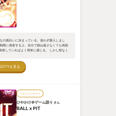
んなの面白いに決まっている。迷わず購入しまし
無制限に発射する上、自分で跳ね返さなくても画面
発射していればよく簡単に感じる。 しかし程なく
理しきれずゲームオーバー。死ぬとレベル1に戻り
に入り、それで街づくりシミュレーションが如く街
で仲間が増えたりステータスを上げたりして強化
GOTYを見る
ボスが一転、弾幕シューティングばりに球を発射し
 ただゲームスピードを落とせるのでそこまで球避
てこのゲームの1番面白い部分なのですが、それはレ
り強化出来る事。 敵に当たると分裂する、爆発す
与える、動きを止めるなど様々な効果からランダ
ベストインディー
で取得出来る。 さらに球同士を合体させる事がで
デバフを与えるとかシナジーを考え僕だけの最強
ひやかけ＠ゲーム語り
さん
ライクよろしく死んだらゼロに戻るが、目当ての強
BALL x PIT
ちゃ強かったりなど1回15分から30分で気軽に
たすら増やす強化をし続けたら、画面がボールで埋