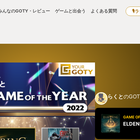
みんなのGOTY・レビュー
ゲームと出会う
よくある質問
🎙
らくと
のGOT
GAME OF
ELDEN