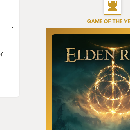
GAME OF THE Y
レイ