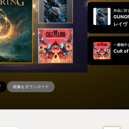
作品に対
GUNGR
レイヴ
一番熱中
Cult o
ア
画像をダウンロード