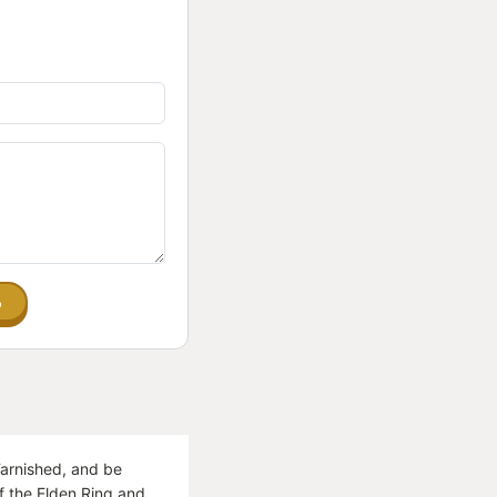
る
rnished, and be
f the Elden Ring and