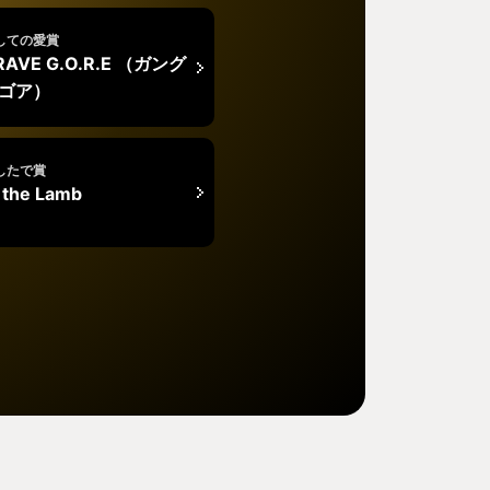
しての愛賞
AVE G.O.R.E （ガング
 ゴア）
したで賞
f the Lamb