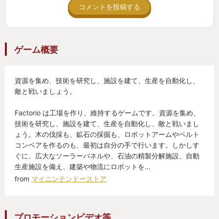
コメントを投稿する
つ機体も多いのでフェチにはお勧めだ。
重量、スペース、排熱処理等の制限の中でカスタマ
ゲーム概要
イズも可能だ。特徴的なのは装甲の厚さやヒートシ
ンクの量まで弄れることだ。私のお気に入りの武装
はPPC(「荷電粒子砲」的なモノ)。超長射程と高ダメ
資源を集め、技術を研究し、施設を建て、生産を自動化し、
敵と戦いましょう。
ージを併せ持ちつつ弾数制限がない夢の武器だが、
代償として非常識な熱を発生する。これを装備でき
Factorio は工場を作り、維持するゲームです。資源を集め、
る機体は限られており、また2門以上を同時発射した
技術を研究し、施設を建て、生産を自動化し、敵と戦いまし
ときに発生する爆熱を適切に処理しきれる機体はほ
ょう。木の伐採も、鉱石の採掘も、ロボットアームやベルト
コンベアを作るのも、最初は自分の手で行います。しかしす
とんどない。故に私はよく戦場の真ん中で熱暴走
ぐに、広大なソーラーパネルや、石油の精製分解施設、自動
し、自らの機体から開戦の狼煙を上げている。
生産施設を備え、建築や物流にロボットを…
from
マイニンテンドーストア
良いのだ。ロマンは全てに優先する。
🤖🤖🤖TRPG由来の「ごっこ遊び」向きタイトル🤖🤖
プロモーションビデオ等