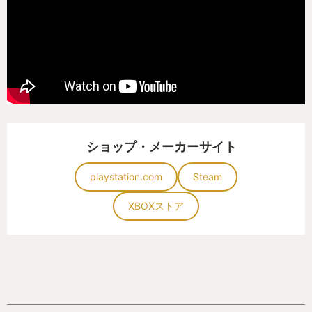
長い月日の後にPCゲーマーとなっていた私に、再び
唐突に天啓が下った。半ば無意識に、私はSteamス
トアに件の聖句「MechWarrior」を打ち込んだ。
MechWarrior5。
“5”。存在するはずのないナンバリングが私の目に突
ショップ・メーカーサイト
き刺さった。何度も目をこすり頬をつねった後、私
は自分が奇跡を目にしていることを理解した。前作
playstation.com
Steam
メックウォーリア4の発売から実に20年目のことで
XBOXストア
あった。
自分の中にいる中学生の自分が目を輝かせ、高校生
の自分が拳を突き上げ、新米社会人の自分が涙を拭
い、現在の自分はレモンサワー混じりのよだれを垂
らした。