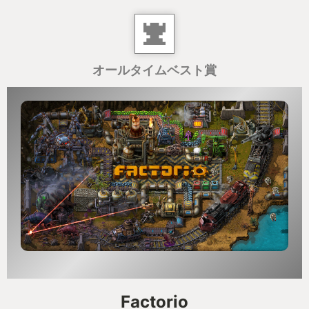
気がつくと私はゲームだけでなく、数年間購入を自
粛し続けていたグラボまでもポチっていた。
オールタイムベスト賞
🤖🤖🤖アクションというよりシミュレータ🤖🤖🤖
ロボットゲームというジャンルについて、このよう
な考察がある：
＜引用＞
(略)ロボットゲームは単に「キャラクターがロボット
というだけの爽快感重視系アクションゲーム」か、
あるいはリアルさを追求しすぎ「操作は複雑でアク
ション性に乏しい、地味でマニアックなシミュレー
ター」という印象の作品が多く(略)
Factorio
＜/引用＞