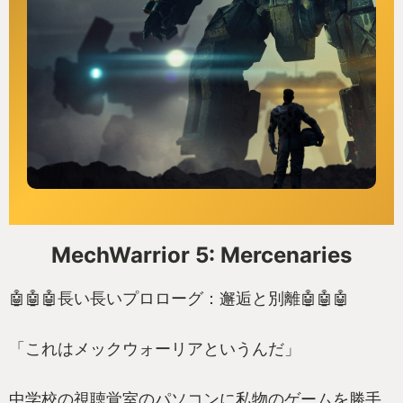
MechWarrior 5: Mercenaries
🤖🤖🤖長い長いプロローグ：邂逅と別離🤖🤖🤖
「これはメックウォーリアというんだ」
中学校の視聴覚室のパソコンに私物のゲームを勝手