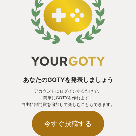
ど、ロールプレイをしようと思えば喋るネタが尽き
ないしその時間的猶予もある。配信者さんのコラボ
企画に良いのではなかろうか。
私はお一人様専門なので、あらゆる難易度設定を
甘々にした上で、愛機たちが玉砕したり爆散したり
荒野の砂利に鼻先を突っ込んだりするのを見て妄想
を膨らましている。大人のお人形遊び、いわゆる
「ブンドド」の電子版として優秀だ。格好良い撃破
あなたのGOTYを発表しましょう
シーンをもっと見られたら良いのだが。
アカウントにログインするだけで、
簡単にGOTYを作れます！
🤖🤖🤖忠実さ故の制約、そして新たな出会い🤖🤖🤖
自由に部門賞を追加して楽しむこともできます。
BattleTechの既存の世界観に忠実に基づいているた
今すぐ投稿する
め、ストーリーでは世界の歴史を変えてしまうよう
な大イベントは発生しない。キャンペーンモードに