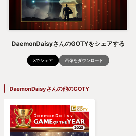
力おばk
ファッッッ！？！？！？
美しい左右対称形。被弾面積を抑える低い機影。十
DaemonDaisyさんのGOTYをシェアする
分な可動域を確保しつつもコンパクトな腕部。そし
て艶めかしく輝く逆関節の両脚。
Xでシェア
画像をダウンロード
おい破廉恥だ隠せモザイクを入れろCEROもZにしと
けああもうレビューなんか書いてる場合じゃねぇぞ
DaemonDaisyさんの他のGOTY
🤖🤖🤖エピローグ：継承🤖🤖🤖
そういうわけで、中坊時代に出逢って以降、人生で
最も長期間続編を待ち望んだタイトルである本作
が、私にとってのGOTYである。いや待ち望んだとい