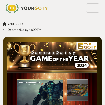
YourGOTY
DaemonDaisyのGOTY