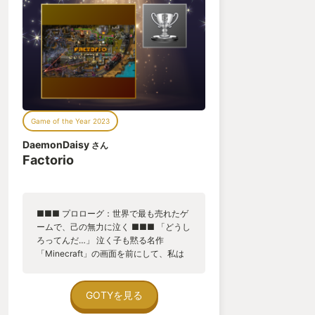
うのは嘘だ。あまりのブランクの長さに、続編はも
う出ないのではないかと疑った。セリヌンティウ
ス、私を殴れ。ちから一杯に頬を殴れ。
私とヒロキくんにメックウォーリアを教えてくれた
英語教師”トム”は、ただの邪智暴虐の不良教師ではな
Game of the Year 2023
かった。ゲーム内の父が私に妖艶なるメック
DaemonDaisy
さん
「NightStar」を遺したように、トムは私達にメック
Factorio
ウォーリアを遺してくれたのだ。
今、私は視聴覚室で若人にメックウォーリアを布教
■■■ プロローグ：世界で最も売れたゲ
ームで、己の無力に泣く ■■■ 「どうし
するような立場にはない。しかし令和の世に生きる
ろってんだ…」 泣く子も黙る名作
私には出来ることがある――ここYourGOTYで。
「Minecraft」の画面を前にして、私は
絶望していた。こんなはずではなかっ
た。 畑を耕し、家畜を増やし、最高品質
ここまで駄文を読んで頂いた奇特なゲーマー諸賢
の道具を揃え、倉庫に資源を溜め込ん
GOTYを見る
だ。 「さてこれで何でも作り放題だ」
へ。