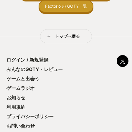
も必見である。私もプレイ時間を勉強時
の印象。 しかし
Factorio の GOTY一覧
間に当てていれば行政書士試験を2回合
止する設定を有効
格できるくらいの時間をつぎ込んだ。後
の仕組みの理解が
悔はない。) サンドボックスゲームの範
満足できるまで予
疇だけれど、MinecraftやTerrariaと最も
る！これにより沼
異なる点はビジュアルより機能を作り込
ミットがあるのに
むことに主眼が置かれる点だ。 製品を効
トップへ戻る
に勤しんでしまう
率よく生産することが重視され、ビジュ
型のローグライト
アルの良し悪しはさほど問題にならない
をクリアしたら今
(もちろん見た目にこだわりたければそれ
う気持ちを揺るが
も良い)。何か作りたい気持ちはあるけれ
ログイン / 新規登録
後の報酬で「これ
ど絵心はない自分にはぴったりだった。
ちゃうじゃぁん。
みんなのGOTY・レビュー
Minecraftで豆腐職人をやることに疲れ
っと試すだけだか
た方に強くお勧めしたい。 どんな人に向
ゲームと出会う
て、クリアしちゃ
いたゲームか、という話題についてSNS
酬きたよ。もう寝
等でしばしば大喜利が繰り広げられる。
ゲームラジオ
・・・・・ 「ぉ
書店の本棚から1冊だけ飛び出ているコ
た、クリアまでや
ミックを押し込まずにはいられない人、
お知らせ
も工場自動化沼に
すべてがMSゴシックで作られたアマチ
利用規約
ュア製のチラシを見て血圧が上がる人、
古いウィンドウズのデフラグ画面を眺め
プライバシーポリシー
ているのが好きな人…様々なネタが飛び
出すが、私が最も笑ったのはこれだ。
お問い合わせ
「ラーメンのスープに浮いた油をつなげ