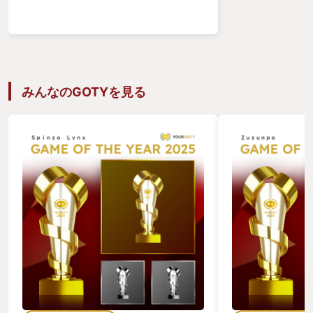
眼の前に広がる無限の可能性に心躍っ
た。 しかし今、私の眼の前には、素敵な
お城でも神秘的な教会でも心躍る秘密基
「これはメックウォーリアというんだ」
地でもなく、素朴な「豆腐」—サンドボ
ックスゲーム愛好家はつまらない箱型の
建築物をそう呼ぶ—があった。 白木の豆
腐、石の豆腐、土の豆腐。何度仕切り直
みんなのGOTYを見る
しても、私に生み出せるのは色違いの豆
腐の域を出なかった。 ひどく苦労した挙
げ句にようやく豆腐を抜け出し「イチゴ
を奪われたあとのショートケーキ」を建
設したところで私は悟った。サンドボッ
クスゲームには絵心が必要なのだ。 私は
己の無力に泣いた。 ■■■ Factorioとの
出会い ■■■ ため息をつきながらsteam
キュレーションをぐるぐる回していた私
の眼に、地味なトレイラーが飛び込んで
きた。 「えらく貧相だなあ」 3Dモリモ
リが当たり前の現代に、2Dドット絵であ
る。そして可愛くもないし派手でも爽快
でもない。「あなたへのおすすめ」とし
て華やかさのかけらもないゲームを提示
してくるSteamのアルゴリズムに苛立ち
を覚えながらも、何かが私の心を揺さぶ