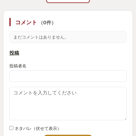
ションや、強力なエイムアシストを有効化するオプ
ションもある。さすが20年弱の時を経て令和の世に
コメント
（0件）
復活したタイトル、下手くs、もとい多様性への配慮
もある。
まだコメントはありません。
🤖🤖🤖アメリカンなデザインとロマンあふれるカス
投稿
タム🤖🤖🤖
投稿者名
本作で私にとって最重要なのは機体デザインだ。ジ
ャパニメーション的な「ツヤツヤテカテカ8頭身」と
は対照的な「なんか大きくてブサいやつ」である。
新幹線より蒸気機関車、スマートウォッチより機械
式時計、スポーツカーよりバケットホイールエクス
カベーター、クラタスよりメガボッツ(ロボ好きの嗜
みですよね？)、という人には刺さると思う。逆関節
ネタバレ（伏せて表示）
とかダチョウ脚とか呼ばれる蠱惑的な脚部構造を持