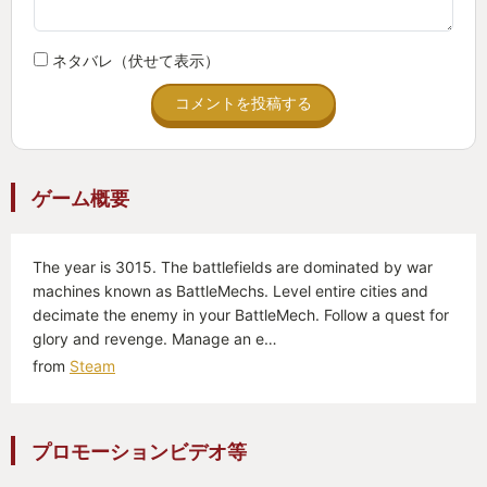
らない事態が発生したのではないか。当時は今のよ
うな優れた翻訳AIは存在せず、当時も今のように私
ネタバレ（伏せて表示）
の英語力はゴミカスだった。配布サイトの記事を理
コメントを投稿する
解できなかった私には事情を知る術はなかった。
そして長い沈黙が訪れた。10年以上にわたり、メッ
ゲーム概要
クウォーリアの新作の名を聞くことはなかった。私
に出来たことは、ファンサイトを漁って私の最推し
「MadCat」がヒロキくんの最推し「TimberWolf」
The year is 3015. The battlefields are dominated by war
machines known as BattleMechs. Level entire cities and
の別名であることと、強敵「Thor」がヒロキくんの
decimate the enemy in your BattleMech. Follow a quest for
推し「Summoner」の別名であることを突き止める
glory and revenge. Manage an e…
ことだけだった。過去と現在が繋がり――そして途
from
Steam
絶えた。
🤖🤖🤖再会🤖🤖🤖
プロモーションビデオ等