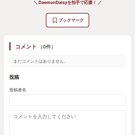
＼ DaemonDaisyを拍手で応援！ ／
メックウォーリア3との出会いは高校生の頃だった。
今や廃刊となった某PCゲーム雑誌に収録されていた
ブックマーク
体験版は、今やnVidiaに駆逐された某社製グラボを
搭載した父のPCでは動作しなかった。私に出来たの
は、同誌の記事で強敵として紹介されていた機体
コメント
（0件）
「Thor」を辞書で引きながらチベットスナギツネの
顔真似をすることだけだった。
まだコメントはありません。
メックウォーリア4との出会いは大学生の頃だった。
投稿
インターネットが当然のインフラと見なされつつあ
投稿者名
った時代だった。製品版を買う余裕がなかった私
は、体験版を大いにやり込んだ。
数年後、無料版なるものが公開された。私は歓喜す
ると同時に一抹の不安を感じていた。無料配布など
異常事態である。ライセンス関係で何かのっぴきな