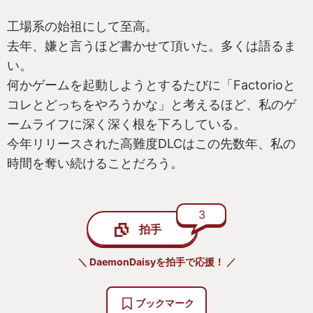
工場系の始祖にして至高。
(wikipedia 日本語版 “電脳戦機バーチャロン” より)
去年、嫌と言うほど書かせて頂いた。多くは語るま
い。
本作は明確に後者寄りだ。プレイヤーが搭乗するロ
何かゲームを起動しようとするたびに「Factorioと
ボット(「メック」と呼ばれる)の動きは鈍重で、アク
コレとどっちをやろうかな」と考えるほど、私のゲ
ションゲームと呼ぶにはペースが遅く、一方で操作
ームライフに深く深く根を下ろしている。
は煩雑で「走る・曲がる・止まる」すらボタン一つ
今年リリースされた高難度DLCはこの先数年、私の
というわけにはいかない。工事現場のユンボで殴り
時間を奪い続けることだろう。
合いをしようとしたらこんな具合だろう。「折角な
んだから思い切りガチャガチャしたい」「戦争映画
ならハイスピードなドッグファイトより頭脳戦みた
3
拍手
いな潜水艦戦が好き」というプレイヤーにお勧め
だ。
＼ DaemonDaisyを拍手で応援！ ／
一方で、自分の身体すらうまく扱えない私のような
ブックマーク
不器っちょのために、FPS式の操作に変更するオプ