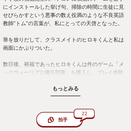
にインストールした挙げ句、掃除の時間に生徒に見
せびらかすという悪事の数え役満のような不良英語
教師”トム”の言葉が、私にとっての天啓となった。
箒を放りだして、クラスメイトのヒロキくんと私は
画面にかぶりついた。
数日後、裕福であったヒロキくんは件のゲーム「メ
ックウォーリア2:傭兵部隊」を購入し、プレイ体験
をマシンガンのように私に浴びせた。裕福ではなか
もっとみる
った私はハチの巣になりながら這々の体で帰宅し、
枕を殴り噛みしめ涙で濡らした。私に出来たのは、
ヒロキくんのお気に入り機体「TimberWolf」と
「Summoner」を英和辞書で調べながら妄想にふけ
22
拍手
ることだけだった。