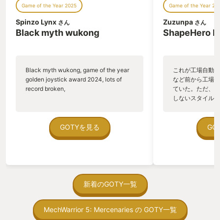
Game of the Year 2025
Game of the Year 20
るのを感じた。 せわしなく動くロボット
アーム、這いずり回るベルトコンベア、
Spinzo Lynx
Zuzunpa
さん
さん
駆け抜ける列車。 少年時代に大型商業施
Black myth wukong
ShapeHero F
設のロビーでルーブ・ゴールドバーグ装
置―いわゆるピタゴラ装置―に心を奪わ
れていたときと同質の興奮が、私の心に
沸き起こっていた。 気がつくと私は体験
Black myth wukong, game of the year
これが工場自動化
版をダウンロードし、体験版用シナリオ
golden joystick award 2024, lots of
など前から工場自
を3周し—それもできるだけ長く遊べる
record broken,
ていた。ただ、P
ようにクリア条件を満たさないように工
しないスタイルだし、P
夫しながら—4周目に突入しようとして
のゲームいっぱい
いた。 製品版を買えば良いことに気付く
ていた。 ただ、Sha
のが遅れたのは、体験版にドップリのめ
在を知ってから、
GOTYを見る
GO
り込んでいたからだろう。 こうして私は
う。気になる。ほ
Factorioと出会った。 ■■■ 絵心は二の
ゃった。あぁ、セ
次で良いサンドボックス ■■■ Factorio
っている。あっ、
はどんなゲームか。一言で言えば最近フ
がない少しだけだ
ォロワーが続出している「工場建設系」
を始めると、覚え
「自動化系」の始祖にして至高である。
間制限があって、
新着のGOTY一覧
詳細は私の寝言よりSteamレビューでも
取っ付きづらいじ
見てもらったほうが手っ取り早い。(なお
トコンベアの配置
Steamレビューを見る際は、様子のおか
MechWarrior 5: Mercenaries の GOTY一覧
ん！このゲーム、
しいレビュアー各位の「総プレイ時間」
向けか？というの