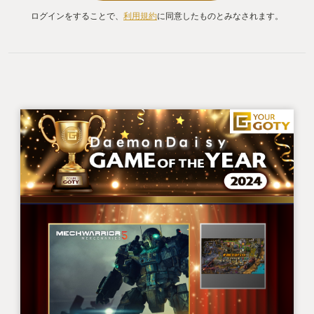
おいてプレーヤーが演じるのは、殺された父の仇討
ログインをすることで、
利用規約
に同意したものとみなされます。
ちを誓う、BattleTech世界の歴史の教科書には登場
しないような名もなき戦士である。
登場するメックもBattleTechの歴史と矛盾しないも
のに限られる。私の最推しメックであるMadCatは、
本作の舞台となる時代にはまだ存在しておらず、故
にいとしいしととの20年越しの再会は叶わなかっ
た。しかし、ヤケ酒しながら燻る私を本作は放って
おかなかった。
父の遺した謎の機体があると告げられ、とある惑星
の隠された格納庫の前に立つ。扉が開いてゆく。
あーはいはい。どうせこれもMadCatじゃないんだ。
この時代にMadCatはいない。どうせクソ重装甲の火