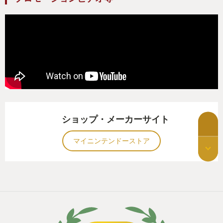
🤖
一般受けしやすいゲームと対象的に面倒くさい要素
が多い本シリーズだが、それはもともとBattleTech
というTRPGに起源を持っていることに起因すると思
われる。TRPGについては私も詳しくないので多くは
語れないが、秀逸だと思った比喩は「目標とルール
のあるごっこ遊び」というものだ。
ショップ・メーカーサイト
ゲームのテンポがゆったりしていたり、部位破壊と
マイニンテンドーストア
か熱暴走とか弾薬切れといった細かなイベントが頻
発し続けるのは、複数人による対話を前提とした
「ごっこ遊び」と相性の良い仕様だと思う。
「敵影、捕捉しました！」「何ッ！実弾じゃなくエ
ネルギー武装だと!?」「くッ、右腕をやられた！」な