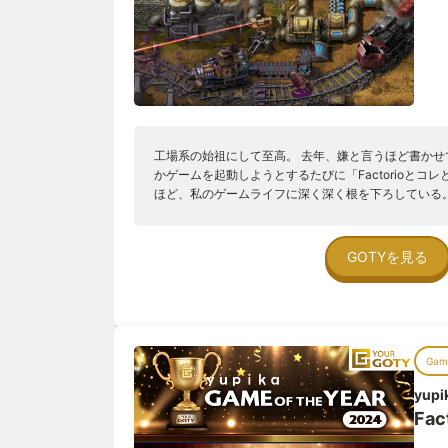
工場系の始祖にして至高。 去年、嫌と言うほど書かせ
かゲームを起動しようとするたびに「Factorioとコ
ほど、私のゲームライフに深く深く根を下ろしている
DLCはこの先数年、私の時間を奪い続けることだろう
GOTYを見る
Game
yupi
Fac