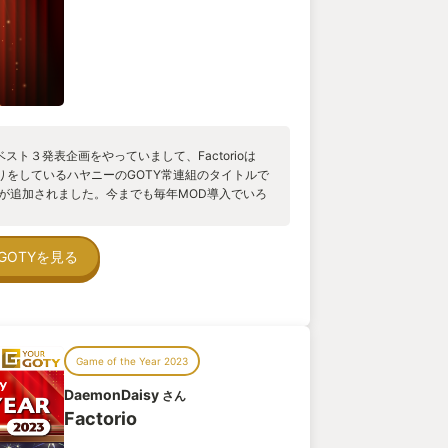
スト３発表企画をやっていまして、Factorioは
入りをしているハヤニーのGOTY常連組のタイトルで
DLCが追加されました。今までも毎年MOD導入でいろ
、公式で本編の続きができるようになったのです。
星の原住生物からの襲撃に備えながら、木を伐採
をつくり、巨大な自動化工場を構築し、自らが脱
GOTYを見る
という物語でした。 ここに導入された続きがえげ
外に複数の惑星が追加。 それぞれ攻略方法が異な
船づくりがまた複雑に！ 広い惑星の土地ではなく
、それはまさにプログラミング！ いかに効率よく
分がそれぞれの惑星と宇宙船で別ゲームのように
Game of the Year 2023
まで沼ってたものが、ただのプロローグだっ
の世界で溶ける時間は無限大✕無限大！ しかも最
DaemonDaisy
さん
活かすことができる楽しさもありまくりです。 そ
Factorio
の「Factorio」 気になる方は絶対やったほうが
する方も是非！