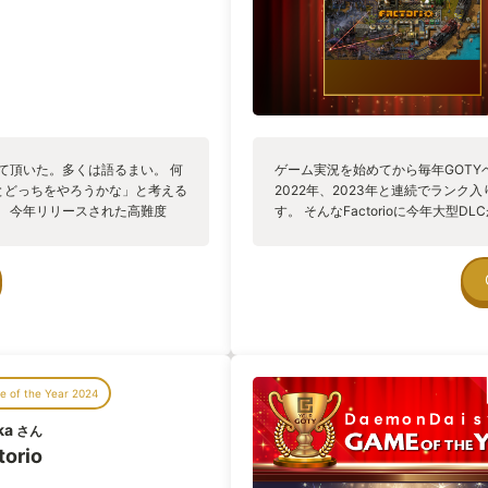
て頂いた。多くは語るまい。 何
ゲーム実況を始めてから毎年GOTYベ
レとどっちをやろうかな」と考える
2022年、2023年と連続でランク
。 今年リリースされた高難度
す。 そんなFactorioに今年大型
。
んな遊び方ができたFactorioに
元々は惑星に不時着した主人公が惑
し、鉱石を採掘し、様々な生産施設
出するためのロケットを打ち上げる
つない！ 最初に不時着した惑星以
り、またその惑星にいくための宇宙
狭い宇宙船に自動化を組み込む流れ
自動化工場をつくれるか、という部
 of the Year 2024
楽しむことができるんですね。 今
た・・・。 何倍にも膨れ上がったそ
ka
さん
初からやり直す度に、前回の学びを
torio
んな体験ができる３年連続GOTY入り
いい！何かに夢中になれる体験を欲