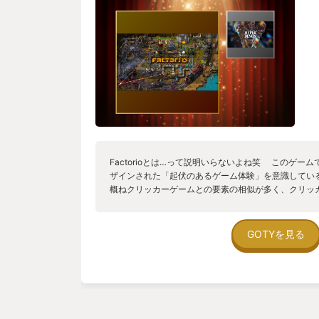
Factorioとは…って説明いらないよね笑 このゲー
ザインされた「起伏のあるゲーム体験」を意識してい
概ねクリッカーゲームとの要素の相似が多く、クリッ
る無限プチプチみたいな方向に割り振ることが多いん
シックなゲーム体験を意識している。 ゲームって音
ど、クリッカーは環境音楽とかテクノって感じで、ク
GOTYを見る
ーケストラってことね。 後発の工場ゲームにはこの
ってりゃ終わるにすることで買った人をそこそこ楽し
る。 Factorioはそのままの設定（つまり敵あり）
ームなんだけど、そういう部分は「要らない・面白く
れていない要素になっている…が、そうではないとい
くさいなと思いながらゼロからやりなおす、それも大