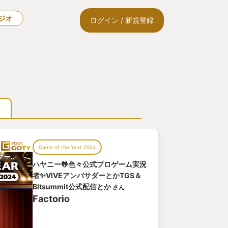
ラジオ
ログイン / 新規登録
Game of the Year 2024
ハヤニー🐸色々公式プロゲーム実況
者✨VIVEアンバサダーとかTGS＆
Bitsummit公式配信とか
さん
Factorio