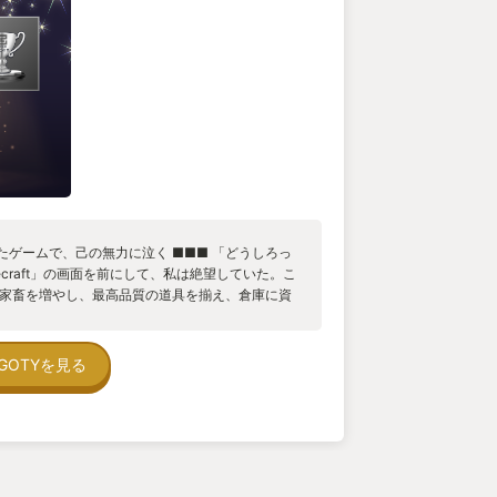
たゲームで、己の無力に泣く ■■■ 「どうしろっ
ecraft」の画面を前にして、私は絶望していた。こ
、家畜を増やし、最高品質の道具を揃え、倉庫に資
でも作り放題だ」 眼の前に広がる無限の可能性に心
は、素敵なお城でも神秘的な教会でも心躍る秘密基
ドボックスゲーム愛好家はつまらない箱型の建築
GOTYを見る
豆腐、石の豆腐、土の豆腐。何度仕切り直しても、
域を出なかった。 ひどく苦労した挙げ句にようや
たあとのショートケーキ」を建設したところで私
は絵心が必要なのだ。 私は己の無力に泣いた。
■ ため息をつきながらsteamキュレーションをぐるぐ
イラーが飛び込んできた。 「えらく貧相だなあ」