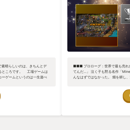
ムで素晴らしいのは、きちんとデ
■■■ プロローグ：世界で最も売れ
るところです。 工場ゲームは
てんだ…」 泣く子も黙る名作「Min
カーゲームというのは一生遊べ
んなはずではなかった。 畑を耕し
だけど、それとは全然違うクラ
源を溜め込んだ。 「さてこれで何
楽みたいなもんだと思うんだけ
躍った。 しかし今、私の眼の前に
ラシックなゲームというのはオ
地でもなく、素朴な「豆腐」—サン
点がゆるいのが多くて、概ねや
物をそう呼ぶ—があった。 白木の
ませるものを作ろうとしてい
私に生み出せるのは色違いの豆腐の
だと詰むことも生まれる危険なゲ
く豆腐を抜け出し「イチゴを奪われ
ない」として後発には取り込ま
は悟った。サンドボックスゲームに
う話です。 詰んで、もう面倒
■■■ Factorioとの出会い ■■
事な体験の一部で、そのときプ
る回していた私の眼に、地味なトレ