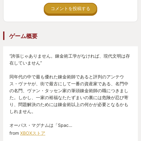
きれば、どれだけ不細工でもクリア判定。
あるが、ゲームである以上は当然、何らかの葛藤に
コメントを投稿する
突き当たる場面がある。
装置の各部品にはコストが設定されているのでコス
ト削減を競っても良い…のだが、別にどれだけ高く
資源不足、土地不足、設計における労力不足に時間
ゲーム概要
ついても構わない。(金欠っぽいストーリー展開だけ
不足(と睡眠不足)。いろんな要素が「理想の工場」づ
ど別に怒られない)
くりの脚を引っ張る。結果、出来上がる工場は妥協
“誇張じゃありません。錬金術工学がなければ、現代文明は存
を多々含むものとなる。
在していません”
納品完了までの工程数が計測される…のだが、別に
どれだけ時間をかけても構わない。(時間的に余裕な
もっと工場を広げたいのに、スペースがない、資材
同年代の中で最も優れた錬金術師であると評判のアンテウ
さそうなストーリー展開だけど別に怒られない)
ス・ヴァヤが、街で最古にして一番の資産家である、名門中
がない。不本意だが今はコレで間に合わせておこ
の名門、ヴァン・タッセン家の筆頭錬金術師の職につきまし
う。これが積み重なり、次第に工場は混沌としてく
た。しかし、一家の裕福なたたずまいの裏には危険が忍び寄
装置の占有面積が計測され表示される…のだが、別
る。
り、問題解決のためには錬金術以上の何かが必要となるかも
にどれだけ空間を無駄遣いしても構わない。(アジト
しれません。
は狭そうなストーリー(中略))
これを経験すると、ゲームの外で見かける不格好な
オーパス・マグナムは「Spac…
モノたちに少し寛容になれる気がする。街中で職場
from
XBOXストア
あるいはこれらコスト・時間・面積の総合力を競っ
で旅先で見かける、明らかに非効率あるいは不格好