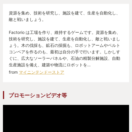
苛立ちを覚えながらも、何かが私の心を揺さぶるの
資源を集め、技術を研究し、施設を建て、生産を自動化し、
を感じた。
敵と戦いましょう。
せわしなく動くロボットアーム、這いずり回るベル
Factorio は工場を作り、維持するゲームです。資源を集め、
トコンベア、駆け抜ける列車。
技術を研究し、施設を建て、生産を自動化し、敵と戦いまし
ょう。木の伐採も、鉱石の採掘も、ロボットアームやベルト
少年時代に大型商業施設のロビーでルーブ・ゴール
コンベアを作るのも、最初は自分の手で行います。しかしす
ドバーグ装置―いわゆるピタゴラ装置―に心を奪わ
ぐに、広大なソーラーパネルや、石油の精製分解施設、自動
れていたときと同質の興奮が、私の心に沸き起こっ
生産施設を備え、建築や物流にロボットを…
ていた。
from
マイニンテンドーストア
気がつくと私は体験版をダウンロードし、体験版用
プロモーションビデオ等
シナリオを3周し—それもできるだけ長く遊べるよう
にクリア条件を満たさないように工夫しながら—4周
目に突入しようとしていた。
製品版を買えば良いことに気付くのが遅れたのは、