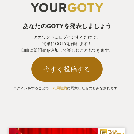
「君はそう解いたのか、悪くないね。だが私の美的
(そしてこのレビューの校正が雑なのは「そういう
感覚ではこっちだ。」「そういう解決策があるの
人」をあぶり出すための仕掛であって、校正の時間
か、パｋ…参考にさせて頂こう」「俺の最速解を越
がなかったとか眠かったとかでは決して決して消し
あなたのGOTYを発表しましょう
えただと…ギギギギ！！(歯ぎしり)」
てないのである)
アカウントにログインするだけで、
簡単にGOTYを作れます！
こんな具合に他人の解答を見て楽しむことができ
■■■ 最後に ■■■
自由に部門賞を追加して楽しむこともできます。
る。(奥歯がだいぶすり減る)
お伝えしたいFactorioの魅力は正直半分も書けてい
今すぐ投稿する
嬉しいことに、動作する装置のGIFアニメーションを
ない。絵心に加えて文才もない自分が憎い。
出力することができ、SNSで共有しやすくなってい
る。(ぜひ #opusmagnum でtwitterを検索してみて
ログインをすることで、
利用規約
に同意したものとみなされます。
しかし流石にレビューと称してこれ以上自分語りを
ほしい。ピタゴラ装置のように動くアニメーション
するのもどうかと思うので、これくらいで切り上げ
に心ときめいたなら、あなたも錬金術師デビューし
させて頂こうと思う。
よう)
最後に一つだけ。
■■■ 私に仲間をもたらしてくれたゲーム ■■■
私にとってFactorioは、my Game of the year を超