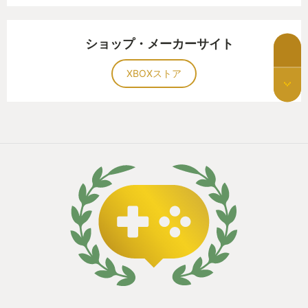
ても良いし、あるいは全部無視して見た目に面白い
なモノたちの背景を慮る事ができるようになる。
動きを追求してもいい。
ショップ・メーカーサイト
「わかるなぁ、俺も昨日明らかに非効率なベルトコ
つまりはサンドボックス的性質を持ったパズルなの
ンベアを敷設したもんなぁ。」
XBOXストア
だ。作問者の想定解を追い求めなくて良い。手のひ
らの上を超えて好きなところで踊って良い。
なおこの「引っかかり」を後にスッキリ修正したと
き、まるで歯に詰まっていたネギの繊維を取り除け
■■■ パズルなのに解答を見せびらかしていい
たときのような小さなカタルシスが訪れる。この積
■■■
み重ねがFactorioの中毒性の構成要素だと思う。
多くのパズルゲームにおいて、解答を公開すること
そう、つまりこのレビューを見て改行が多いとか漢
は推理小説の犯人の名をバラすのに等しい大罪だ。
字の開き方に統一感がないとか誤変換が多いとかハ
しかし本作では解答は人それぞれだし、解の良し悪
イフンとダッシュがごちゃまぜで気持ち悪いとか、
しの基準もみな違う。解答を公開しても殴られない
そういう点が気になるタチの方は特に、Factorioで
し絶交もされないのだ。
工場を理想に近づけていく作業に喜びを感じやすい
はずだ。