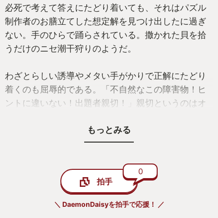
必死で考えて答えにたどり着いても、それはパズル
制作者のお膳立てした想定解を見つけ出したに過ぎ
「思う存分夜更かしして工場を作るぞ」
ない。手のひらで踊らされている。撒かれた貝を拾
うだけのニセ潮干狩りのようだ。
そう思ってPCに向かった私の耳に、ゲーム内では聞
こえるはずのない音が響いてきた。
わざとらしい誘導やメタい手がかりで正解にたどり
着くのも屈辱的である。「不自然なこの障害物！ヒ
チュンチュン
ントに違いない！出題者親切！」親切というのはオ
ブラート(中略)
実績を解除しました！「一睡もせずに完全徹夜」
もっとみる
多くの場合唯一解であるため、解答を公開すること
何を隠そう睡魔は私の天敵である。定期試験前であ
は単純にスポイラーである。「おれさまの素晴らし
っても一夜漬けはしたことがない(できたことがない)
い回答を見よ！」と見せびらかしたくてもみんな同
0
し、仲間とモンハンパーティをした日にも真っ先に
拍手
じ答えだし単に迷惑だ。
寝落ちしてクック先生に挽肉にされたし、サークル
のカラオケオールイベントでは早々に寝部屋の主と
＼ DaemonDaisyを拍手で応援！ ／
そう言わずに素直に楽しめばいいのに、と言われそ
なった。