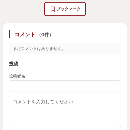
うだし自分でもそう思う。それでもどうしても気に
ブックマーク
なってしまう、そんなクソ面倒くさい人間が私なの
そんな私が—そこそこいいトシになり徹夜がちょっ
だ。
と(と言うかかなり)体に堪えるようになってしまった
私が—生涯初の完全徹夜を無意識に成し遂げてしま
コメント
（0件）
しかし一方で――これらを全て解消してくれた異色
った。
のパズルゲームが本作である。
未だにこれを超える衝撃を他のゲームから受けたこ
まだコメントはありません。
とはない。
■■■ みんな違ってみんな良い、サンドボックス的
投稿
パズル ■■■
なお割としっかり体にダメージが来たので、徹夜
投稿者名
Factorioは二度とやるまいと誓いを立てた。今のと
ゲームの内容を掻い摘んで言えば「指定された物質
ころ4回ほど誓いを立て直すのみで済んでいる。
を作り出す装置を組み上げよ」というものである。
詳しくは公式説明文を見てほしい。
■■■ 妥協がどうして生まれるかを知り、少し世界
に優しくなれる ■■■
私にとって本作の最大の特徴は「解が無数に存在す
ること」だ。指定された物質を規定の数だけ納品で
基本的に好き放題に工場をデザインできるゲームで