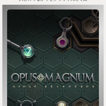
サンドボックスゲームの範疇だけれど、Minecraftや
Terrariaと最も異なる点はビジュアルより機能を作り
込むことに主眼が置かれる点だ。
製品を効率よく生産することが重視され、ビジュア
ルの良し悪しはさほど問題にならない(もちろん見た
目にこだわりたければそれも良い)。何か作りたい気
持ちはあるけれど絵心はない自分にはぴったりだっ
た。
Minecraftで豆腐職人をやることに疲れた方に強くお
勧めしたい。
どんな人に向いたゲームか、という話題について
SNS等でしばしば大喜利が繰り広げられる。