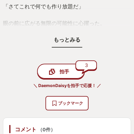
「さてこれで何でも作り放題だ」
眼の前に広がる無限の可能性に心躍った。
もっとみる
しかし今、私の眼の前には、素敵なお城でも神秘的
な教会でも心躍る秘密基地でもなく、素朴な「豆
腐」—サンドボックスゲーム愛好家はつまらない箱
型の建築物をそう呼ぶ—があった。
3
拍手
白木の豆腐、石の豆腐、土の豆腐。何度仕切り直し
＼ DaemonDaisyを拍手で応援！ ／
ても、私に生み出せるのは色違いの豆腐の域を出な
かった。
ブックマーク
ひどく苦労した挙げ句にようやく豆腐を抜け出し
「イチゴを奪われたあとのショートケーキ」を建設
コメント
（0件）
したところで私は悟った。サンドボックスゲームに