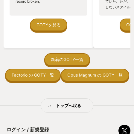
record broken,
ていた。ただ、P
て長い沈黙が訪れた。10年以上にわた
しないスタイルだし、P
り、メックウォーリアの新作の名を聞く
のゲームいっぱい
ことはなかった。私に出来たことは、フ
ていた。 ただ、Sha
ァンサイトを漁って私の最推し
在を知ってから、
GOTYを見る
GO
「MadCat」がヒロキくんの最推し
う。気になる。ほ
「TimberWolf」の別名であることと、強
ゃった。あぁ、セ
敵「Thor」がヒロキくんの推し
っている。あっ、
「Summoner」の別名であることを突き
がない少しだけだ
止めることだけだった。過去と現在が繋
を始めると、覚え
がり――そして途絶えた。 🤖🤖🤖再会🤖
間制限があって、
新着のGOTY一覧
🤖🤖 長い月日の後にPCゲーマーとなっ
取っ付きづらいじ
ていた私に、再び唐突に天啓が下った。
トコンベアの配置
半ば無意識に、私はSteamストアに件の
Factorio の GOTY一覧
Opus Magnum の GOTY一覧
ん！このゲーム、
聖句「MechWarrior」を打ち込んだ。
向けか？というの
MechWarrior5。 “5”。存在するはずのな
の印象。 しかし
いナンバリングが私の目に突き刺さっ
止する設定を有効
た。何度も目をこすり頬をつねった後、
の仕組みの理解が
私は自分が奇跡を目にしていることを理
満足できるまで予
トップへ戻る
解した。前作メックウォーリア4の発売
る！これにより沼
から実に20年目のことであった。 自分
ミットがあるのに
の中にいる中学生の自分が目を輝かせ、
に勤しんでしまう
高校生の自分が拳を突き上げ、新米社会
型のローグライト
人の自分が涙を拭い、現在の自分はレモ
ログイン / 新規登録
をクリアしたら今
ンサワー混じりのよだれを垂らした。 気