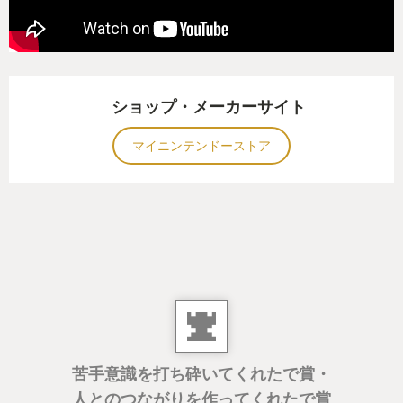
体験版にドップリのめり込んでいたからだろう。
こうして私はFactorioと出会った。
ショップ・メーカーサイト
■■■ 絵心は二の次で良いサンドボックス ■■■
マイニンテンドーストア
Factorioはどんなゲームか。一言で言えば最近フォ
ロワーが続出している「工場建設系」「自動化系」
の始祖にして至高である。
詳細は私の寝言よりSteamレビューでも見てもらっ
たほうが手っ取り早い。(なおSteamレビューを見る
際は、様子のおかしいレビュアー各位の「総プレイ
時間」も必見である。私もプレイ時間を勉強時間に
当てていれば行政書士試験を2回合格できるくらいの
苦手意識を打ち砕いてくれたで賞・
時間をつぎ込んだ。後悔はない。)
人とのつながりを作ってくれたで賞