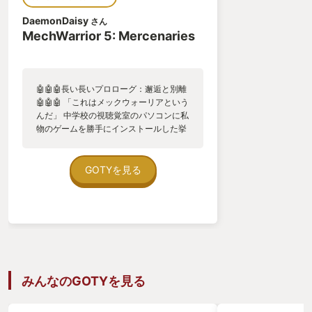
泣く子も黙る有名タイトル「Minecraft」の前身と言
DaemonDaisy
さん
われる「Inifiniminer」というゲームがある。実はこ
MechWarrior 5: Mercenaries
の Infiniminer の開発元が、本作開発元の
Zachtronics である。良いゲームを作るセンスを持
ったスタジオであるといえるのではないだろうか。
🤖🤖🤖長い長いプロローグ：邂逅と別離
🤖🤖🤖 「これはメックウォーリアという
んだ」 中学校の視聴覚室のパソコンに私
惜しむらくは先日Zachtronicsは新作の開発を停止す
物のゲームを勝手にインストールした挙
げ句、掃除の時間に生徒に見せびらかす
る旨を発表した。恩義を感じる開発元だけに、大変
という悪事の数え役満のような不良英語
残念だ。せめてもの感謝のしるしとして、こうして
教師”トム”の言葉が、私にとっての天啓
GOTYを見る
となった。 箒を放りだして、クラスメイ
レビューを書かせて頂くことにした。
トのヒロキくんと私は画面にかぶりつい
た。 数日後、裕福であったヒロキくんは
件のゲーム「メックウォーリア2:傭兵部
キモいレビューでごめんなさい、そして本当にあり
隊」を購入し、プレイ体験をマシンガン
がとう。
のように私に浴びせた。裕福ではなかっ
た私はハチの巣になりながら這々の体で
帰宅し、枕を殴り噛みしめ涙で濡らし
みんなのGOTYを見る
た。私に出来たのは、ヒロキくんのお気
に入り機体「TimberWolf」と