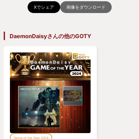
Xでシェア
画像をダウンロード
グラが良い効果音が良いストーリーが良い操作性が
良い。どうせあらゆるゲームレビューで同じことが
書かれるだろうからまとめさせて頂いた。(我ながら
DaemonDaisyさんの他のGOTY
性格が悪い)
ただ私にとって印象的だったのは、「設定」画面に
さえサイドストーリーが用意されている点だ。第4の
壁のこちら側にあるはずの設定画面をゲーム内に引
き込もうとするこの演出は、名作「undertale」でゲ
ーム内のキャラクターがボタンを破壊してくる演出
を彷彿とさせた。世界観や没入感に対するこだわり
が垣間見える演出だと感じた。
■■■ 開発元について ■■■
Game of the Year 2024