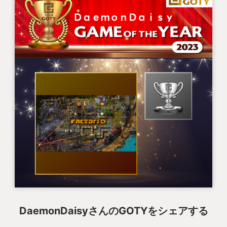
えて the Game of my life であると自信を持って言え
私がどうしてもこのゲームについて書きたかった理
る。
由はこの「SNSとの相性の良さ」だ。SNSに投稿し
やすい仕組みに乗っかることで、それまでインター
ネットの海に呪詛を垂れ流すだけだった私のアカウ
ントにフォロワーさんが現れたのだ。
数は多くないものの、クセの強い本作を愛好するだ
けあってゲームの好みが似ている方が多く、身の回
りにゲーム仲間のいなかった私のゲームライフは劇
的に充実した。私のフォロワーさんのうち本作で繋
がった方はけっこうな割合に上る。本作とフォロワ
ーさん各位には感謝してもしきれない。
■■■ 2Dグラフィックのインターフェースから生み
DaemonDaisyさんのGOTYをシェアする
出される不思議な没入感 ■■■