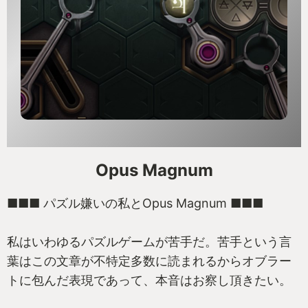
書店の本棚から1冊だけ飛び出ているコミックを押し
込まずにはいられない人、すべてがMSゴシックで作
られたアマチュア製のチラシを見て血圧が上がる
人、古いウィンドウズのデフラグ画面を眺めている
のが好きな人…様々なネタが飛び出すが、私が最も
笑ったのはこれだ。
Opus Magnum
「ラーメンのスープに浮いた油をつなげて遊ぶのが
好きな人」
■■■ パズル嫌いの私とOpus Magnum ■■■
誰ですか私をストーキングしている不届き者は！
私はいわゆるパズルゲームが苦手だ。苦手という言
葉はこの文章が不特定多数に読まれるからオブラー
■■■ 人生初の完全徹夜 ■■■
トに包んだ表現であって、本音はお察し頂きたい。
華の金曜日の20時。