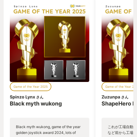
「Summoner」を英和辞書で調べながら
妄想にふけることだけだった。 メックウ
ォーリア3との出会いは高校生の頃だっ
た。今や廃刊となった某PCゲーム雑誌
に収録されていた体験版は、今やnVidia
に駆逐された某社製グラボを搭載した父
のPCでは動作しなかった。私に出来た
のは、同誌の記事で強敵として紹介され
ていた機体「Thor」を辞書で引きながら
チベットスナギツネの顔真似をすること
だけだった。 メックウォーリア4との出
会いは大学生の頃だった。インターネッ
トが当然のインフラと見なされつつあっ
た時代だった。製品版を買う余裕がなか
った私は、体験版を大いにやり込んだ。
Game of the Year 2025
Game of the Year 20
数年後、無料版なるものが公開された。
私は歓喜すると同時に一抹の不安を感じ
Spinzo Lynx
Zuzunpa
さん
さん
ていた。無料配布など異常事態である。
Black myth wukong
ShapeHero F
ライセンス関係で何かのっぴきならない
事態が発生したのではないか。当時は今
のような優れた翻訳AIは存在せず、当時
も今のように私の英語力はゴミカスだっ
Black myth wukong, game of the year
これが工場自動化
た。配布サイトの記事を理解できなかっ
golden joystick award 2024, lots of
など前から工場自
た私には事情を知る術はなかった。 そし