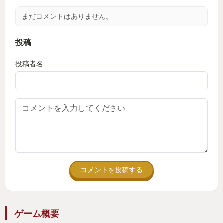
は絵心が必要なのだ。
まだコメントはありません。
私は己の無力に泣いた。
投稿
投稿者名
■■■ Factorioとの出会い ■■■
ため息をつきながらsteamキュレーションをぐるぐ
る回していた私の眼に、地味なトレイラーが飛び込
んできた。
「えらく貧相だなあ」
コメントを投稿する
3Dモリモリが当たり前の現代に、2Dドット絵であ
る。そして可愛くもないし派手でも爽快でもない。
「あなたへのおすすめ」として華やかさのかけらも
ゲーム概要
ないゲームを提示してくるSteamのアルゴリズムに