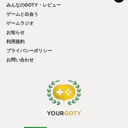
う気持ちを揺るが
みんなのGOTY・レビュー
がつくと私はゲームだけでなく、数年間
後の報酬で「これ
購入を自粛し続けていたグラボまでもポ
ゲームと出会う
ちゃうじゃぁん。
チっていた。 🤖🤖🤖アクションというよ
っと試すだけだか
りシミュレータ🤖🤖🤖 ロボットゲームと
ゲームラジオ
て、クリアしちゃ
いうジャンルについて、このような考察
酬きたよ。もう寝
お知らせ
がある： ＜引用＞ (略)ロボットゲームは
・・・・・ 「ぉ
単に「キャラクターがロボットというだ
利用規約
た、クリアまでや
けの爽快感重視系アクションゲーム」
も工場自動化沼に
か、あるいはリアルさを追求しすぎ「操
プライバシーポリシー
作は複雑でアクション性に乏しい、地味
お問い合わせ
でマニアックなシミュレーター」という
印象の作品が多く(略) ＜/引用＞
(wikipedia 日本語版 “電脳戦機バーチャ
ロン” より) 本作は明確に後者寄りだ。プ
レイヤーが搭乗するロボット(「メック」
と呼ばれる)の動きは鈍重で、アクション
ゲームと呼ぶにはペースが遅く、一方で
操作は煩雑で「走る・曲がる・止まる」
すらボタン一つというわけにはいかな
い。工事現場のユンボで殴り合いをしよ
うとしたらこんな具合だろう。「折角な
んだから思い切りガチャガチャしたい」
「戦争映画ならハイスピードなドッグフ