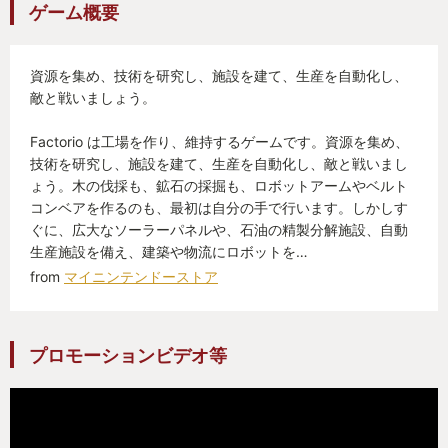
ゲーム概要
ていて、やはりゲームデザインというのはプレイヤ
ーをおもてなししたりどう思わせたりするかだけで
はなくて、自発的な価値観の発信のためにあると考
資源を集め、技術を研究し、施設を建て、生産を自動化し、
敵と戦いましょう。
えるとそれは本質はアートなのではないかと思う。
Factorio は工場を作り、維持するゲームです。資源を集め、
全体として完成させるにあたって粗さを無理やり
技術を研究し、施設を建て、生産を自動化し、敵と戦いまし
ょう。木の伐採も、鉱石の採掘も、ロボットアームやベルト
乗り越えたゲームだ。汚染による原住民への刺激と
コンベアを作るのも、最初は自分の手で行います。しかしす
対策はソロゲームじゃやってられないくらい忙しい
ぐに、広大なソーラーパネルや、石油の精製分解施設、自動
し、使わなくてもいいウランと原子力、せっかく速
生産施設を備え、建築や物流にロボットを…
さアップ等の効果あるけどそれより体にバネ仕込ん
from
マイニンテンドーストア
だほうが全然早い装飾以上にならないコンクリート
床…クリアだけなら知らなくていい要素は多い。
プロモーションビデオ等
それでもこのゲームが完璧だなと思うのは、鉄と
銅に始まって、鉄と銅に終わる。その中に中間素材
を拡張させるために既存を拡張するフェーズや、ま
ったく新しいラインを組ませるフェーズ、アップグ