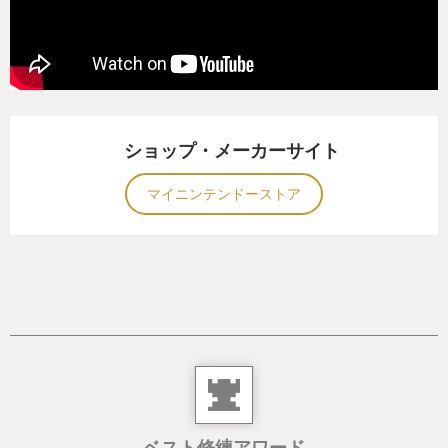
レードによってもっと古いラインを再構築するフェ
ーズ、そして規模の拡大によって遠くへ遠征するフ
ェーズ…やるごとに発見や違う面白さを感じるよう
になっていて、共通するのは進めば進むほど手が足
りなくなって、手が足りないこと自体が楽しい。プ
ショップ・メーカーサイト
レイヤーはいつしか自分が制御できる限界を超える
ものを手にしている。それを扱う快感。
マイニンテンドーストア
ただ、このバニラのFactorioは多分作者の思って
るくらいの3分の1くらいのゲームになってしまって
いるのだろう。本来、ランダムジェネレーションさ
れるマップにワクワクさせられるものを感じるが結
局、ほとんど鉄・銅・原油の産地だけでそこを繋げ
ば別にどう生成したといっても味は同じ、単にそこ
まで電線と鉄道を引くだけで、拡大の期待はすぐに
なくなる。
ベスト修練アワード