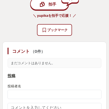
拍手
める…）を完全に壊しにかかっていて、本当に素晴
ず突破が可能なようにも作られている。
らしい。まったく新しい体験がそれぞれにできる。
格闘ゲームに逆転が可能なゲージ技がいつまでもあ
＼ yupikaを拍手で応援！ ／
さらにゲームデザインとしてもよいのは、他星系
るのはなぜか。実力を紛らわせるためだけである。
は”進行”を解き明かしさえすればFactorio初期の惑星
そういった幻想はこのゲームには一切ない。
ブックマーク
（ナウヴィス）では考えられない莫大な生産力を手
プレイスキルだけが絶対の世界で、
にすることになる。
運にすら頼れない現実の中で、
それでも自分に対して保証のないリトライを課すこ
コメント
（0件）
ユニークな惑星がたくさんあって楽しいね…そ
とができるか。
う、ここで終わっても十分面白かったはずだが、そ
まだコメントはありません。
れだとただのDLCである…（？）。これはただのDLC
僕は今年、８０時間をかけてこのゲームの一定のと
ではない！Factorio2だ3だと思わせるほどの要素が
ころまで達することができた。
投稿
これらを繋ぐネットワークの構築にある。
だから今年のGOTY。
投稿者名
ユニークな惑星にはそれぞれ特産品があり、特産
最近PVPモードも実装されたしね。
品はその惑星でしか作れない。この特産品はとても
便利だったり、研究に必須だったりするので他の惑
星に持ち込む必要がある…。そう、ここで宇宙船