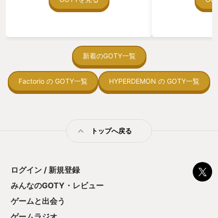
う。気になる。ほ
ゃった。あぁ、セ
っている。あっ、
がない少しだけだ
を始めると、覚え
間制限があって、
新着のGOTY一覧
取っ付きづらいじ
トコンベアの配置
Factorio の GOTY一覧
HYPERDEMON の GOTY一覧
ん！このゲーム、
向けか？というの
の印象。 しかし
止する設定を有効
の仕組みの理解が
満足できるまで予
トップへ戻る
る！これにより沼
ミットがあるのに
に勤しんでしまう
型のローグライト
ログイン / 新規登録
をクリアしたら今
う気持ちを揺るが
みんなのGOTY・レビュー
後の報酬で「これ
ゲームと出会う
ちゃうじゃぁん。
っと試すだけだか
ゲームラジオ