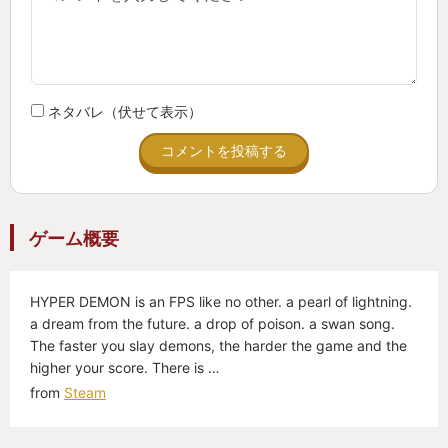
だ。
もともとのFactorioでは資源を繋ぐだけのネット
ワークと化してしまった駅などの物流要素がここに
来て、本来の形で楽しめるのだ。
ネタバレ（伏せて表示）
これが、一から設計した要素などではなくゲーム
コメントを投稿する
デザインとしてはルールを少し足しただけというの
が美しすぎる。
各惑星1つ1つは、ミニゲーム以上本編未満であ
ゲーム概要
る。しかし、それらを宇宙船で結び、惑星同士で入
出力をさせることにより、プレイヤーは世界の物流
の有機的な関係を築くことになる。この瞬間、ナウ
HYPER DEMON is an FPS like no other. a pearl of lightning.
a dream from the future. a drop of poison. a swan song.
ヴィスだけで終わってた頃のFactorioでは味わった
The faster you slay demons, the harder the game and the
ことがない、本当に宇宙規模にも感じる圧倒的なゲ
higher your score. There is …
ームの大きさ（物理的という意味ではない）を体験
from
Steam
することになるのだ。
ゲーム体験としてこれより大きなものを扱ってい