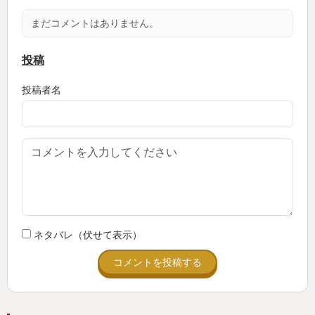
まだコメントはありません。
では、まずバニラのFactorioについて。
このゲームは4Xの要素を持ちかけてやめた工場ゲ
投稿
ームというのが一番適切な言い方になるかもしれな
投稿者名
い。
すごくいいところはやはりチェコで作られた手製
の表現だろう。はっきりいって、この良さをプレイ
ヤーとしてはわかってるのに作るときに理解してい
ないから後発はただのゲームに成り下がっていると
考える。どうでもよさそうにみえて、やっぱりイン
サータの動き・モーション、そして、本当にそこに
あるオブジェクトを掴んで離している、そういう部
ネタバレ（伏せて表示）
分が最高にいい。
コメントを投稿する
このゲームは多くの工場ゲームがデータに引き寄
せられる中、実存かデータかでいうと実存なんだよ
な。それは当然4Xゲーム指向であることとも関わっ