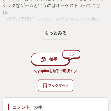
シックなゲームというのはオーケストラってこと
ね。
後発の工場ゲームにはこの点がゆるいのが多く
て、概ねやってりゃ終わるにすることで買った人を
もっとみる
そこそこ楽しませるものを作ろうとしている。
Factorioはそのままの設定（つまり敵あり）だと
詰むことも生まれる危険なゲームなんだけど、そう
いう部分は「要らない・面白くない」として後発に
36
拍手
は取り込まれていない要素になっている…が、そう
ではないという話です。
＼ yupikaを拍手で応援！ ／
詰んで、もう面倒くさいなと思いながらゼロから
やりなおす、それも大事な体験の一部で、そのとき
ブックマーク
プレイヤーは転生モノの主人公のような全能感に浸
れるわけです。とはいえその全能感は自分が確実に
モノにした本当の知識によるものでもあるので、ス
コメント
（0件）
キルの向上が実感になるのがうれしい。