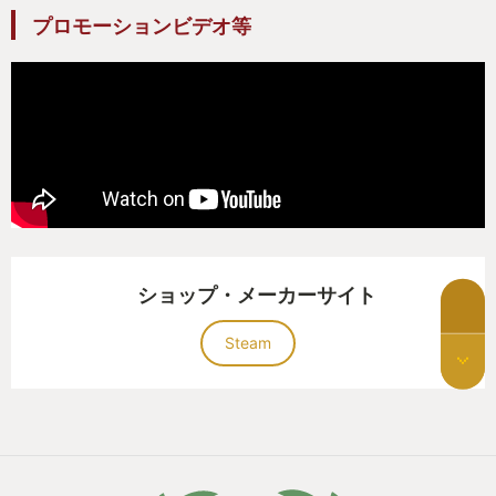
るというのは味わったことがないし、ゲームデザイ
プロモーションビデオ等
ンとしてもそういった感動が何度か続いてそのまま
終わりまで走り抜けるようになっているのが美しい
と思う。
ただし、これは欠点とは言わないが、宇宙船の運
行なども含めて相当シビアだ。全面を一人で監督す
るには規模が大きすぎる。失敗したら本当におじゃ
んになるようなタイミングもいくつかある。
ショップ・メーカーサイト
Factorioをある程度知り尽くしたことが前提である
のは間違いない。
Steam
なんとなくDLCではなくて、Factorioの酸いも甘
いも嚙み分けた末の世界だということは承知で挑ん
でほしい。挑む価値はあるが、挑むだけのハードル
もある。
それでもこのゲームは、今世紀で最大で最高のゲ