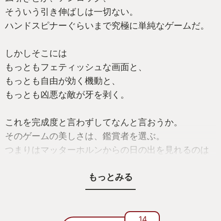
すごい。
そういう引き伸ばしは一切ない。
宇宙船の設計は明確に楽しい。
ハンドスピナーぐらいまで究極に単純なゲームだ。
Warptorio2という何度もゼロから作るMODがあっ
たが、この宇宙船のシステムはそれに近い。ゼロベ
しかしそこには
ースかつ、入力は隕石だけ。これで何を作るか？何
もっともフェティッシュな画面と、
をさせるか？という軽いパズルになっている。
もっとも自由が効く機動と、
こういうパズルは得てして”望まれないミニゲー
もっとも凶悪な敵が牙を剥く。
ム”となりがちだが、本作はそうはならない。研究に
よってどんどんアップデートされるルールにカーゴ
これを完成度と言わずしてなんと言おうか。
搭載量や推進力、また「やればわかる」要素満載で
そのゲームの美しさは、鑑賞者を選ぶ。
まったくもってゲーム本編の一部として溶け込んで
つまりはマッターホルンからの日の出を見れるのは
いる。
登頂したもののみということだ。
もっとみる
広がる星系の他惑星はどれもルールの違いを強調
ゲームが誰にでもできる遊びになりはてたのはいつ
している。それらは初期Factorioで作った定型の進
からだっただろう。
行（石炭で発電して、炉で鉄と銅を作ることから始
死にゲーと呼ばれるほとんどのゲームはその実、必
14