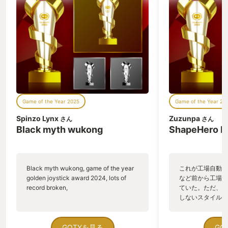
Game of the Year 2025
Game of the Year 20
Spinzo Lynx
Zuzunpa
さん
さん
Black myth wukong
ShapeHero F
Black myth wukong, game of the year
これが工場自動化
golden joystick award 2024, lots of
など前から工場自
record broken,
ていた。ただ、P
しないスタイルだし、P
のゲームいっぱい
ていた。 ただ、Sha
在を知ってから、
GOTYを見る
GO