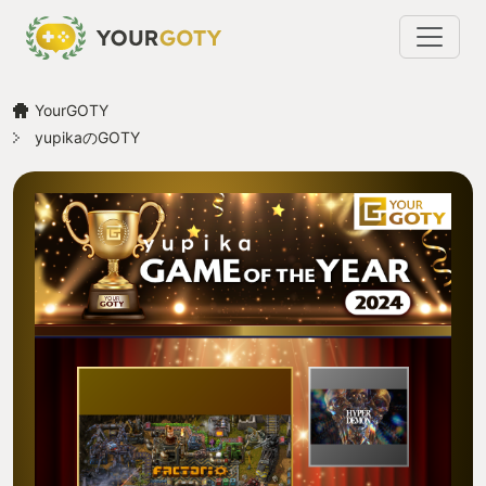
YourGOTY
yupikaのGOTY