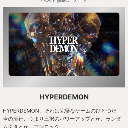
そこでこのSPACE AGE DLCだ。
宇宙船を飛ばしたその後をテーマにしたDLCは
Factorioの完全版だ。
元々、Space Explotation（以下SE）というMOD
があり、同じく宇宙船を飛ばした後を拡張するMOD
だが、このスタッフをそのまま丸抱えして作ったと
のことだ。
SEは純然たるFactorioの拡張ではあったが、新し
い体験といえる部分は少なかった。新規のレシピや
発見は縦方向への拡張にすぎず、宇宙軌道や宇宙船
の体験は新しいが最終的にはバニラの延長をすごい
HYPERDEMON
規模でやらせるだけだったと思う。それはそれで
Factoriers CUSTOM（なにそれ）としてはよいもの
HYPERDEMON、それは完璧なゲームのひとつだ。
ではあったが…。
今の流行、つまり三択のパワーアップとか、ランダ
それが本作は、横方向への規模の拡大がとにかく
ム引きとか、アンロック、