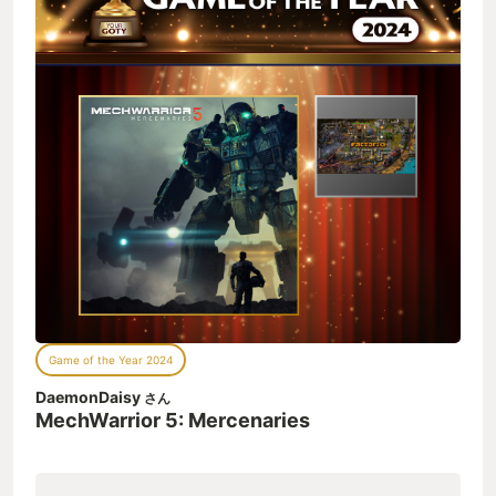
Game of the Year 2024
DaemonDaisy
さん
MechWarrior 5: Mercenaries