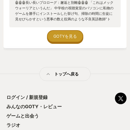
🤖🤖🤖長い長いプロローグ：邂逅と別離🤖🤖🤖 「これはメック
ウォーリアというんだ」 中学校の視聴覚室のパソコンに私物の
ゲームを勝手にインストールした挙げ句、掃除の時間に生徒に
見せびらかすという悪事の数え役満のような不良英語教師”ト
ム”の言葉が、私にとっての天啓となった。 箒を放りだして、ク
ラスメイトのヒロキくんと私は画面にかぶりついた。 数日後、
裕福であったヒロキくんは件のゲーム「メックウォーリア2:傭
GOTYを見る
兵部隊」を購入し、プレイ体験をマシンガンのように私に浴び
せた。裕福ではなかった私はハチの巣になりながら這々の体で
帰宅し、枕を殴り噛みしめ涙で濡らした。私に出来たのは、ヒ
ロキくんのお気に入り機体「TimberWolf」と「Summoner」を
英和辞書で調べながら妄想にふけることだけだった。 メックウ
ォーリア3との出会いは高校生の頃だった。今や廃刊となった某
トップへ戻る
PCゲーム雑誌に収録されていた体験版は、今やnVidiaに駆逐さ
れた某社製グラボを搭載した父のPCでは動作しなかった。私に
出来たのは、同誌の記事で強敵として紹介されていた機体
「Thor」を辞書で引きながらチベットスナギツネの顔真似をす
ることだけだった。 メックウォーリア4との出会いは大学生の
ログイン / 新規登録
頃だった。インターネットが当然のインフラと見なされつつあ
みんなのGOTY・レビュー
った時代だった。製品版を買う余裕がなかった私は、体験版を
大いにやり込んだ。 数年後、無料版なるものが公開された。私
ゲームと出会う
は歓喜すると同時に一抹の不安を感じていた。無料配布など異
常事態である。ライセンス関係で何かのっぴきならない事態が
ラジオ
発生したのではないか。当時は今のような優れた翻訳AIは存在