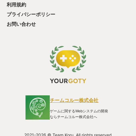
利用規約
せず、当時も今のように私の英語力はゴミカスだった。配布サ
イトの記事を理解できなかった私には事情を知る術はなかっ
プライバシーポリシー
た。 そして長い沈黙が訪れた。10年以上にわたり、メックウォ
ーリアの新作の名を聞くことはなかった。私に出来たことは、
お問い合わせ
ファンサイトを漁って私の最推し「MadCat」がヒロキくんの
最推し「TimberWolf」の別名であることと、強敵「Thor」がヒ
ロキくんの推し「Summoner」の別名であることを突き止める
ことだけだった。過去と現在が繋がり――そして途絶えた。 🤖
🤖🤖再会🤖🤖🤖 長い月日の後にPCゲーマーとなっていた私に、
再び唐突に天啓が下った。半ば無意識に、私はSteamストアに
件の聖句「MechWarrior」を打ち込んだ。 MechWarrior5。
“5”。存在するはずのないナンバリングが私の目に突き刺さっ
た。何度も目をこすり頬をつねった後、私は自分が奇跡を目に
していることを理解した。前作メックウォーリア4の発売から実
に20年目のことであった。 自分の中にいる中学生の自分が目を
輝かせ、高校生の自分が拳を突き上げ、新米社会人の自分が涙
を拭い、現在の自分はレモンサワー混じりのよだれを垂らし
チームコルー株式会社
た。 気がつくと私はゲームだけでなく、数年間購入を自粛し続
けていたグラボまでもポチっていた。 🤖🤖🤖アクションという
ゲームに関するWebシステムの開発
よりシミュレータ🤖🤖🤖 ロボットゲームというジャンルについ
ならチームコルー株式会社へ
て、このような考察がある： ＜引用＞ (略)ロボットゲームは単
に「キャラクターがロボットというだけの爽快感重視系アクシ
ョンゲーム」か、あるいはリアルさを追求しすぎ「操作は複雑
2021-2026 © Team Koru. All rights reserved