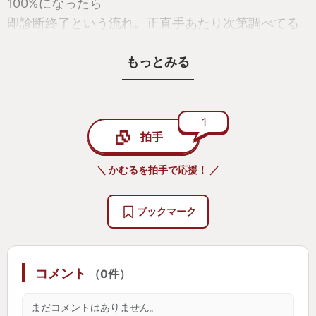
100%になったら
即診断終了という流れ。正直手あたり次第調べてる
とあっという間に
もっとみる
時間切れになります。なので限られた時間の中で何
を調べるか、どこへ行くか、どこまで行くか。誰と
会話するか、しないか。あれこれ考えるのが楽しか
ったです。もちろん、そんなこと思わないで進める
1
拍手
人もいるでしょうからそれも含めて性格がでるんだ
なと。
＼ かむるを拍手で応援！ ／
性格が判定される基準はかなり多く、かなり細かい
ブックマーク
ところまで見られてる。選択肢の選び方にしても、
深く考えずに適当に選ぶのと、時間かけて慎重に選
ぶのとではそりゃ違うよね。とかとか。
コメント
（0件）
結果はほかの人と比較、共有できるし、配信実況を
まだコメントはありません。