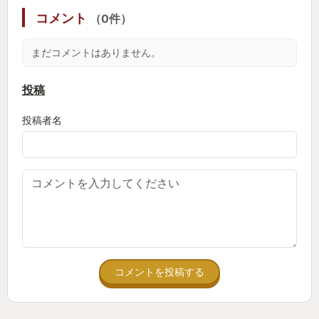
という人にも是非味わってもらいたい。本家を最大
コメント
（0件）
限にリスペクトしつつも、シリーズファン意外を置
いてきぼりにはしない心配りを感じることができま
まだコメントはありません。
す。
投稿
繰り返しになりますが
投稿者名
「ロックマンシリーズが大好きという人「だけ」に
おすすめするのはもったいないとても良い作品」で
す。
とはいえ、フックショットを利用した移動ギミック
だけは
本家よろしく慣れるまで多少苦労すると思うので
早めに2段ジャンプは欲しい。（スキルは基本的に購
コメントを投稿する
入性）