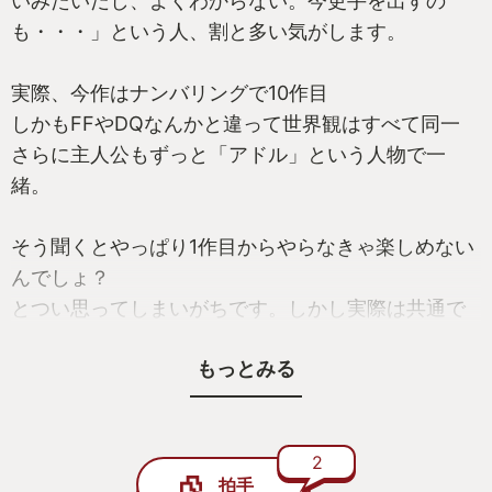
いみたいだし、よくわからない。今更手を出すの
も・・・」という人、割と多い気がします。
実際、今作はナンバリングで10作目
しかもFFやDQなんかと違って世界観はすべて同一
さらに主人公もずっと「アドル」という人物で一
緒。
そう聞くとやっぱり1作目からやらなきゃ楽しめない
んでしょ？
とつい思ってしまいがちです。しかし実際は共通で
登場するキャラとか世界設定は確かにあるけど基本
もっとみる
的に１つ１つは独立・完結していてどこから始めて
も
楽しめる作品になっています。
2
拍手