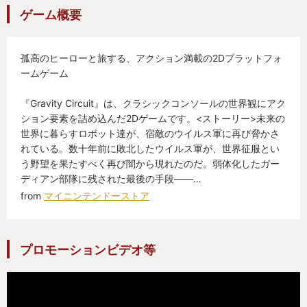
ゲーム概要
孤高のヒーローと旅する、アクション満載の2Dプラットフォ
ームゲーム
『Gravity Circuit』は、クラシックコンソールの世界観にアク
ション要素を詰め込んだ2Dゲームです。<ストーリー>未来の
世界に暮らすロボット達が、宿敵のウイルス軍に再び脅かさ
れている。数十年前に敗北したウイルス軍が、世界征服とい
う野望を果たすべく再び闇から現れたのだ。弱体化したガー
ディアン部隊に残された最後の手段――…
from
マイニンテンドーストア
プロモーションビデオ等