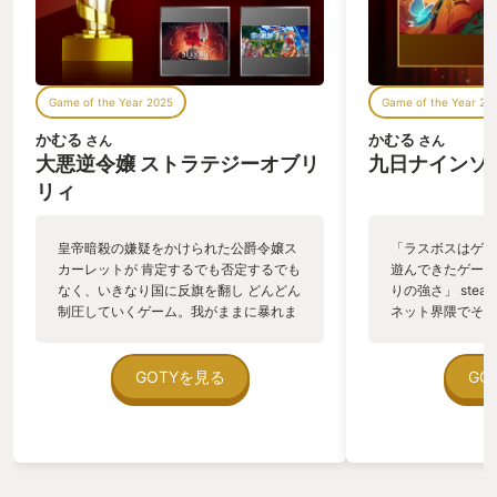
Game of the Year 2025
Game of the Year 20
かむる
かむる
さん
さん
大悪逆令嬢 ストラテジーオブリ
九日ナインソ
リィ
皇帝暗殺の嫌疑をかけられた公爵令嬢ス
「ラスボスはゲー
カーレットが 肯定するでも否定するでも
遊んできたゲーム
なく、いきなり国に反旗を翻し どんどん
りの強さ」 ste
制圧していくゲーム。我がままに暴れま
ネット界隈でそん
くるスカーレットのたどり着く先は？ と
回数観て これは
にかくダブル主人公の1人であるスカー
と思い、手を出し
レットの暴走っぷりが物凄く、開幕から
1ヶ月が溶けまし
GOTYを見る
GO
「こいつやべえやつ」と思う事間違いな
他のゲームがまっ
し。なんなら若干引き気味にになるか
ほどに、また普段
も。 そしてもう一人の主人公リリィはほ
休みなどの ちょ
ぼ出合い頭にそのスカーレットに殺され
出してしまうほど
てしまうのだが・・・ まあ、それは些
できれば 良い方