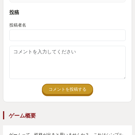
行っている人も多いので
自分がプレイした後観ると非常に楽しいです。こん
投稿
なにも人によってプレイ感が違うものなのかと改め
投稿者名
て驚かされます。
ということで非常によくできた性格診断ゲームで、
最終的な結果自体はゲームなのであっていたりいな
かったり色々だと思いますが結果が出るまでのゲー
ムの過程をしっかり楽しめるいい作品だと思いま
す。
コメントを投稿する
なによりこのゲーム、冒頭で書いた通り世界観や設
定がしっかりしていて
そちらの魅力がすごく大きいのだけど、その全容は1
ゲーム概要
周したぐらいではわからない作りになっているの
で、2周目3周目で深く性格診断をしながら物語の真
ゲームって、性格が出ると思いませんか？ これはシンプル