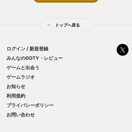
ラが特に好きですね。彼女の演説のシー
る！これにより沼
ンは必見です。 戦略パートの個別の戦闘
ミットがあるのに
のバフ・デバフの掛け合いとか、 敵の捕
に勤しんでしまう
縛にも関わってくる「配信」とかむしろ
型のローグライト
本作ならでは 要素に関して何も触れてな
トップへ戻る
をクリアしたら今
かったけど、やってみてのお楽しみ！
う気持ちを揺るが
「配信」の効果なんて色々突っ込みどこ
後の報酬で「これ
ろがあるよ！ あとどうしても詰まったら
ちゃうじゃぁん。
公式が丁寧な攻略情報作ってくれている
ログイン / 新規登録
っと試すだけだか
ので参考にすればいいです。
て、クリアしちゃ
みんなのGOTY・レビュー
酬きたよ。もう寝
・・・・・ 「ぉ
ゲームと出会う
た、クリアまでや
ゲームラジオ
も工場自動化沼に
お知らせ
利用規約
プライバシーポリシー
お問い合わせ