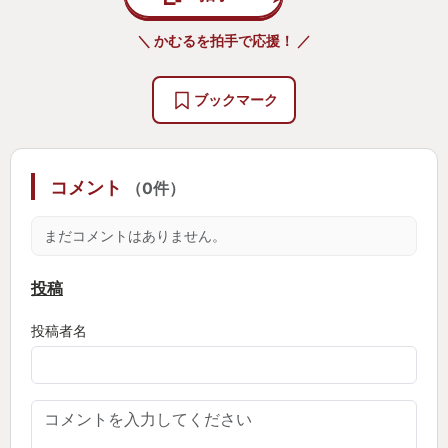
シリーズ全体の細かい設定は言っちゃ悪いですが
「わりとどうでもいい」
＼ かむるを拍手で応援！ ／
目の前の物語をただ楽しめばOKです。実際主人公ア
ドル自体もそんな感じ毎作冒険を楽しんでいます。
ブックマーク
その楽しむ物語が王道ながらとてもよくできている
のが今作。
コメント
（0件）
加えて探索収拾要素も豊富、各登場人物の葛藤や成
長も物語の展開ともにしっかり描かれていて魅力が
まだコメントはありません。
伝わってくる。特に相方ポジションのカージャとの
関係性は丁寧に掘り下げられていて素晴らしい。
投稿
投稿者名
そしてなによりアクションゲームとしての完成度が
非常に高い。
とにかく敵を倒してレベルアップして強くなるのが