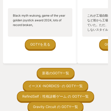
にせずに思考錯誤してやり直せというこ
進めたり、交流を
とです。そこにはあまり悲壮感はありま
ラ達のやり取りを
せん。なんなら途中からわざと観に行き
続きを見届けたい
Black myth wukong, game of the year
これが工場自動化
たいまでちょっとある。 ちなみに紹介
ます。 決して高
golden joystick award 2024, lots of
など前から工場自
文にもある通り、道中は敵将を倒さず捕
い、確かな面白さ
record broken,
ていた。ただ、P
獲して仲間に加えていくか、倒して処刑
さんの人がハマれ
しないスタイルだし、P
するの二択が迫られ、それによって分岐
なみに、このゲー
のゲームいっぱい
もあります。 とはいえ1周目は素直に手
ク。まあ、中国神
ていた。 ただ、Sha
あたり次第捕獲して仲間を増やすのが基
ンク的なSF要素
在を知ってから、
GOTYを見る
GO
本。そして1周して愛着がわいてきたキ
が、ちょっとホラ
う。気になる。ほ
ャラを2週目で容赦なく処刑してい
ら出てきます。特
ゃった。あぁ、セ
く・・・ああ実に心が痛みます。悪逆に
ロテスクな表現が
っている。あっ、
もほどがありますね。 そう、心が痛むぐ
どうしても苦手な
がない少しだけだ
らいには主人公2人以外のキャラも魅力
れません。
を始めると、覚え
的だと思います。そしてなにより頼りに
間制限があって、
新着のGOTY一覧
なる。よくあるSRPGみたいに後半にな
取っ付きづらいじ
ると人数制限で出撃できないキャラがで
トコンベアの配置
てくるということもなく、基本的に敵の
イースX -NORDICS- の GOTY一覧
ん！このゲーム、
方が戦力が多いため必然的に一人一人の
向けか？というの
役割が大きい上、絆イベントなんかもあ
の印象。 しかし
RefindSelf：性格診断ゲーム の GOTY一覧
るためクリアするころにはこれ全部殺し
止する設定を有効
て回るルートがあるのマジ？？ってなり
の仕組みの理解が
ます。 ちなみに私はプリムラというキャ
Gravity Circuit の GOTY一覧
満足できるまで予