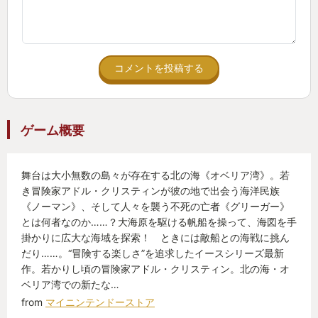
楽しい。
技の種類も豊富で、使えば使うほどさらに新しい技
も覚えていくので
雑魚との戦いもあまり苦にならず楽しい。疾走感や
コメントを投稿する
爽快感はシリーズ
伝統で残しつつ、2人のコンビという特徴を上手くゲ
ームに落とし込んだ強力なガードシステムがうまく
ゲーム概要
調和していてほんとうに操作していて気持ちの良い
アクションに仕上がっている。
舞台は大小無数の島々が存在する北の海《オベリア湾》。若
き冒険家アドル・クリスティンが彼の地で出会う海洋民族
シリーズ物なので手を出すまでのハードルは高いで
《ノーマン》、そして人々を襲う不死の亡者《グリーガー》
すが
とは何者なのか……？大海原を駆ける帆船を操って、海図を手
同じ日本ファルコムの軌跡シリーズと違ってどこか
掛かりに広大な海域を探索！ ときには敵船との海戦に挑ん
だり……。“冒険する楽しさ”を追求したイースシリーズ最新
ら手を出しても
作。若かりし頃の冒険家アドル・クリスティン。北の海・オ
しっかり楽しめるイース。おすすめです。
ベリア湾での新たな…
from
マイニンテンドーストア