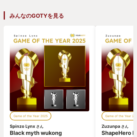
細なことなので置いておくとして。 とに
時間3時間通しで
かくキャラクターのテンションという
ませんでした。 
か、勢いが良く グイグイと物語の世界観
だか数えきれない
みんなのGOTYを見る
に引き込まれていきます。 冒頭さらには
白さは敵の攻撃を
PVの掴みって凄く大事だなって思いまし
の気持ちよさとそ
た。 そして最後まで掴まれたまま駆け抜
符による爆破攻撃
けられます。 ではキャラクターの掛け合
楽しい。 もちろ
いやストーリー進行がメインで戦術、ス
るはずもなく、初
トラテジーパートはおまけなのかという
「こんなん無理じ
と、全然そんなことはなくとてもよくで
をすべてのボスで
きている。 細い補給線をなんとか維持し
も徐々に攻撃を見
つつ火力の高いスカーレットを中心に少
になって、最後は
しずつ前線を押し上げていったり、時に
攻撃を叩き込める
敵将に奇襲を仕掛けたりしていく様がリ
感。たまりません
リィの軍師的な立ち位置での戦略として
しめるのって「高
上手く表現されているように思えた。 た
ざ手を出す特殊な
だ、とにかくこのゲーム、基本的に多勢
この時点で興味を
に無勢状態なので油断をしなくてもよく
かと思います。 
ゲームオーバーになります。 ゲームオー
ラクターの魅力も
バーになると「寸劇」が始まります。
ても苦手という人
Game of the Year 2025
Game of the Year 20
「デッドエンド劇場」というらしいで
プレイしてほしい
す。 Fate/stay nightのタイガー道場みた
羿を含め、登場す
Spinzo Lynx
Zuzunpa
さん
さん
いな感じです。 基本的にノリは軽く、攻
ずかなり個性的で
Black myth wukong
ShapeHero F
略のヒントとかくれます。失敗はそう気
つ？ となること