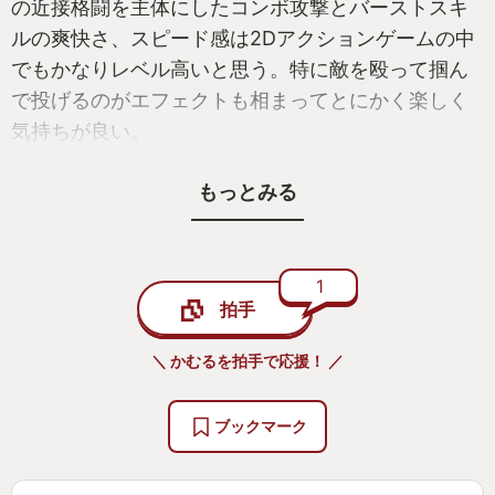
の近接格闘を主体にしたコンボ攻撃とバーストスキ
ルの爽快さ、スピード感は2Dアクションゲームの中
でもかなりレベル高いと思う。特に敵を殴って掴ん
で投げるのがエフェクトも相まってとにかく楽しく
気持ちが良い。
もっとみる
全体の世界観やステージ、ボスの挙動、BGMの曲調
等随所にロックマンシリーズ（X・ゼロの要素も多
数）を意識した造りになっていて製作者のロックマ
ン愛を強く感じます。
1
拍手
ロックマン風のゲームは数あれど、これほどまでの
完成度の作品にはなかなか出会えません。
＼ かむるを拍手で応援！ ／
そのうえで本家では割と「即死・意地悪・理不尽」
ブックマーク
な要素が満載ですが、そこはうまい具合に緩和され
ているので「難しすぎる死にゲーはちょっと・・」